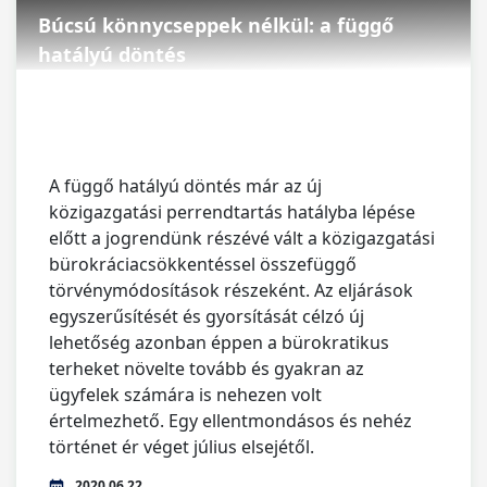
Búcsú könnycseppek nélkül: a függő
hatályú döntés
A függő hatályú döntés már az új
közigazgatási perrendtartás hatályba lépése
előtt a jogrendünk részévé vált a közigazgatási
bürokráciacsökkentéssel összefüggő
törvénymódosítások részeként. Az eljárások
egyszerűsítését és gyorsítását célzó új
lehetőség azonban éppen a bürokratikus
terheket növelte tovább és gyakran az
ügyfelek számára is nehezen volt
értelmezhető. Egy ellentmondásos és nehéz
történet ér véget július elsejétől.
2020.06.22.