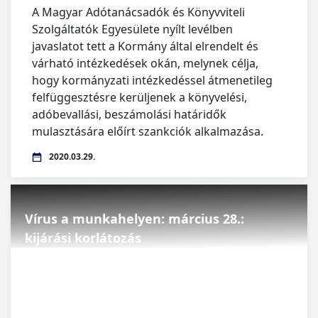
A Magyar Adótanácsadók és Könyvviteli
Szolgáltatók Egyesülete nyílt levélben
javaslatot tett a Kormány által elrendelt és
várható intézkedések okán, melynek célja,
hogy kormányzati intézkedéssel átmenetileg
felfüggesztésre kerüljenek a könyvelési,
adóbevallási, beszámolási határidők
mulasztására előírt szankciók alkalmazása.
2020.03.29.
Vírus a munkahelyen: március 28.:
kijárási korlátozás