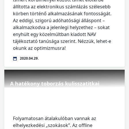
állította az elektronikus számlázás szélesebb
körben történő alkalmazásának fontosságát.
Az eddigi, szigorú adóhatósági álláspont –
alkalmazkodva a jelenlegi helyzethez – sokat
enyhült egy közelmúltban kiadott NAV
tájékoztató tanúsága szerint. Nézzük, lehet-e
okunk az optimizmusra!
2020.04.29.
A hatékony toborzás kulisszatitkai
Folyamatosan átalakulóban vannak az
elhelyezkedési „szokások”. Az offline