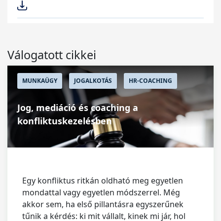
Válogatott cikkei
MUNKAÜGY
JOGALKOTÁS
HR-COACHING
Jog, mediáció és coaching a
konfliktuskezelésben
Egy konfliktus ritkán oldható meg egyetlen
mondattal vagy egyetlen módszerrel. Még
akkor sem, ha első pillantásra egyszerűnek
tűnik a kérdés: ki mit vállalt, kinek mi jár, hol