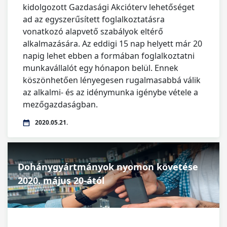
kidolgozott Gazdasági Akcióterv lehetőséget
ad az egyszerűsített foglalkoztatásra
vonatkozó alapvető szabályok eltérő
alkalmazására. Az eddigi 15 nap helyett már 20
napig lehet ebben a formában foglalkoztatni
munkavállalót egy hónapon belül. Ennek
köszönhetően lényegesen rugalmasabbá válik
az alkalmi- és az idénymunka igénybe vétele a
mezőgazdaságban.
2020.05.21.
Dohánygyártmányok nyomon követése
2020. május 20-ától