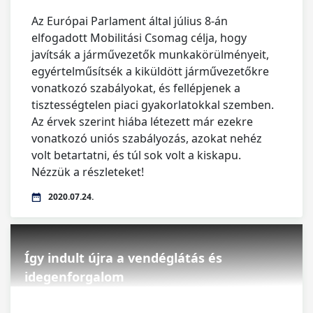
Az Európai Parlament által július 8-án
elfogadott Mobilitási Csomag célja, hogy
javítsák a járművezetők munkakörülményeit,
egyértelműsítsék a kiküldött járművezetőkre
vonatkozó szabályokat, és fellépjenek a
tisztességtelen piaci gyakorlatokkal szemben.
Az érvek szerint hiába létezett már ezekre
vonatkozó uniós szabályozás, azokat nehéz
volt betartatni, és túl sok volt a kiskapu.
Nézzük a részleteket!
2020.07.24.
Így indult újra a vendéglátás és
idegenforgalom