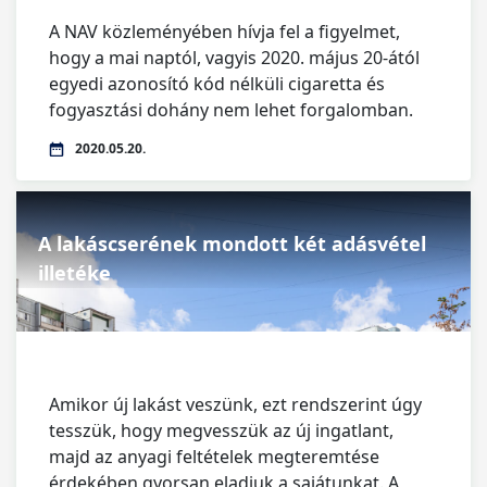
A NAV közleményében hívja fel a figyelmet,
hogy a mai naptól, vagyis 2020. május 20-ától
egyedi azonosító kód nélküli cigaretta és
fogyasztási dohány nem lehet forgalomban.
2020.05.20.
A lakáscserének mondott két adásvétel
illetéke
Amikor új lakást veszünk, ezt rendszerint úgy
tesszük, hogy megvesszük az új ingatlant,
majd az anyagi feltételek megteremtése
érdekében gyorsan eladjuk a sajátunkat. A