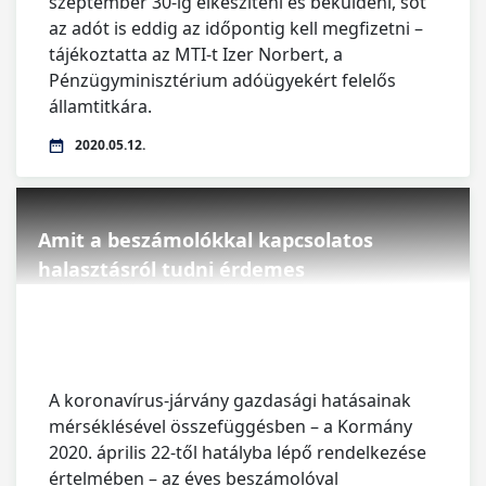
szeptember 30-ig elkészíteni és beküldeni, sőt
az adót is eddig az időpontig kell megfizetni –
tájékoztatta az MTI-t Izer Norbert, a
Pénzügyminisztérium adóügyekért felelős
államtitkára.
2020.05.12.
Amit a beszámolókkal kapcsolatos
halasztásról tudni érdemes
A koronavírus-járvány gazdasági hatásainak
mérséklésével összefüggésben – a Kormány
2020. április 22-től hatályba lépő rendelkezése
értelmében – az éves beszámolóval