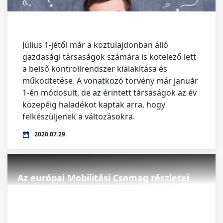
Július 1-jétől már a köztulajdonban álló
gazdasági társaságok számára is kötelező lett
a belső kontrollrendszer kialakítása és
működtetése. A vonatkozó törvény már január
1-én módosult, de az érintett társaságok az év
közepéig haladékot kaptak arra, hogy
felkészüljenek a változásokra.
2020.07.29.
Az európai Mobilitási Csomag részletei