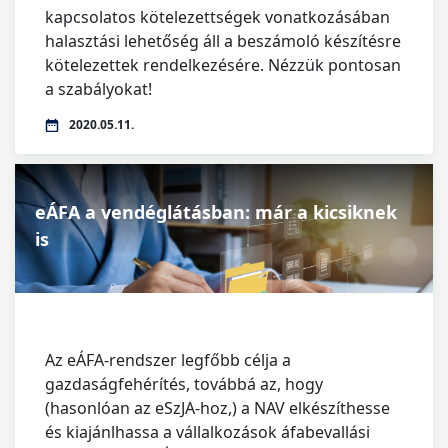
kapcsolatos kötelezettségek vonatkozásában
halasztási lehetőség áll a beszámoló készítésre
kötelezettek rendelkezésére. Nézzük pontosan
a szabályokat!
2020.05.11.
eÁFA a vendéglátásban: már a kicsiknek
is
Az eÁFA-rendszer legfőbb célja a
gazdaságfehérítés, továbbá az, hogy
(hasonlóan az eSzJA-hoz,) a NAV elkészíthesse
és kiajánlhassa a vállalkozások áfabevallási