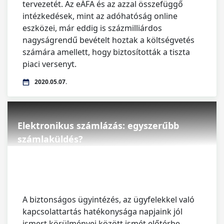
tervezetét. Az eÁFA és az azzal összefüggő
intézkedések, mint az adóhatóság online
eszközei, már eddig is százmilliárdos
nagyságrendű bevételt hoztak a költségvetés
számára amellett, hogy biztosították a tiszta
piaci versenyt.
2020.05.07.
Elektronikus számlázás: egyszerűbb
számlaküldés?
A biztonságos ügyintézés, az ügyfelekkel való
kapcsolattartás hatékonysága napjaink jól
ismert körülményei között ismét előtérbe