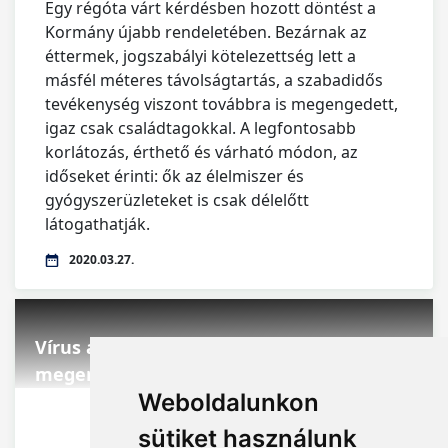
Egy régóta várt kérdésben hozott döntést a
Kormány újabb rendeletében. Bezárnak az
éttermek, jogszabályi kötelezettség lett a
másfél méteres távolságtartás, a szabadidős
tevékenység viszont továbbra is megengedett,
igaz csak családtagokkal. A legfontosabb
korlátozás, érthető és várható módon, az
időseket érinti: ők az élelmiszer és
gyógyszerüzleteket is csak délelőtt
látogathatják.
2020.03.27.
Vírus a munkahelyen: Még a NAV is
megengedőbb
Weboldalunkon
sütiket használunk