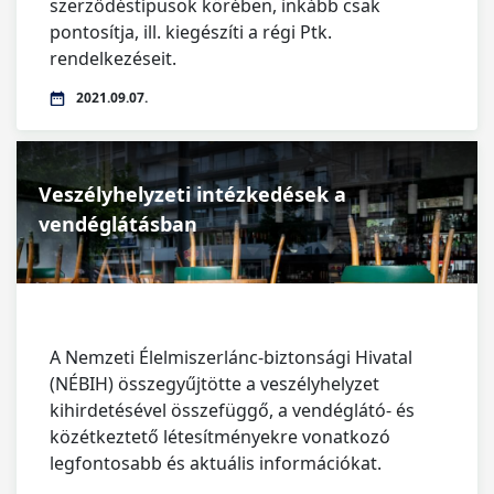
szerződéstípusok körében, inkább csak
pontosítja, ill. kiegészíti a régi Ptk.
rendelkezéseit.
2021.09.07.
Veszélyhelyzeti intézkedések a
vendéglátásban
A Nemzeti Élelmiszerlánc-biztonsági Hivatal
(NÉBIH) összegyűjtötte a veszélyhelyzet
kihirdetésével összefüggő, a vendéglátó- és
közétkeztető létesítményekre vonatkozó
legfontosabb és aktuális információkat.