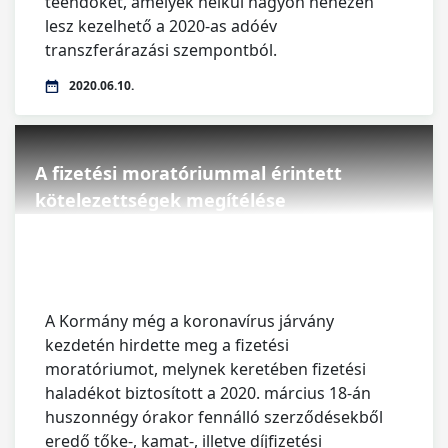
teendőket, amelyek nélkül nagyon nehezen
lesz kezelhető a 2020-as adóév
transzferárazási szempontból.
2020.06.10.
A fizetési moratóriummal érintett
kötelezettségek megítélése
A Kormány még a koronavírus járvány
kezdetén hirdette meg a fizetési
moratóriumot, melynek keretében fizetési
haladékot biztosított a 2020. március 18-án
huszonnégy órakor fennálló szerződésekből
eredő tőke-, kamat-, illetve díjfizetési