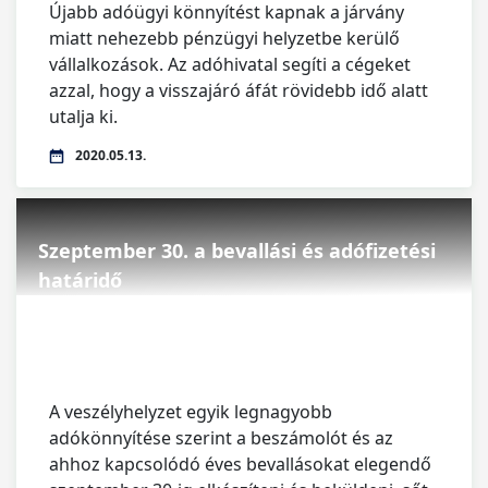
Újabb adóügyi könnyítést kapnak a járvány
miatt nehezebb pénzügyi helyzetbe kerülő
vállalkozások. Az adóhivatal segíti a cégeket
azzal, hogy a visszajáró áfát rövidebb idő alatt
utalja ki.
2020.05.13.
Szeptember 30. a bevallási és adófizetési
határidő
A veszélyhelyzet egyik legnagyobb
adókönnyítése szerint a beszámolót és az
ahhoz kapcsolódó éves bevallásokat elegendő