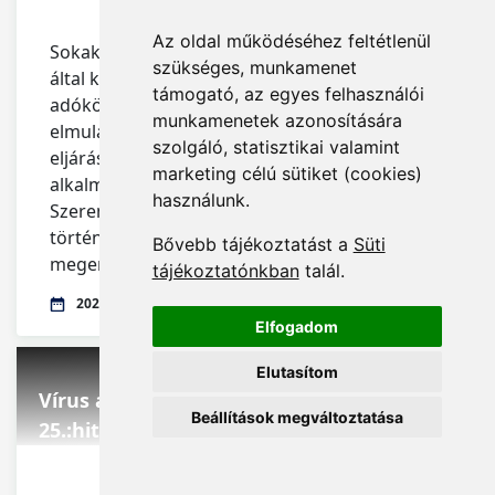
Az oldal működéséhez feltétlenül
Sokakban felmerül a kérdés, hogy a Kormány
szükséges, munkamenet
által kihirdetett veszélyhelyzet idején az
támogató, az egyes felhasználói
adókötelezettségüket önhibájukon kívül
munkamenetek azonosítására
elmulasztó, teljesíteni nem tudó adózók milyen
szolgáló, statisztikai valamint
eljárásra számíthatnak, milyen szankciókat
marketing célú sütiket (cookies)
alkalmazhat velük szemben a NAV?
használunk.
Szerencsére a járványhelyzetre tekintettel
történő mulasztásoknál az adóhivatal is
Bővebb tájékoztatást a
Süti
megengedőbb.
tájékoztatónkban
talál.
2020.03.27.
Elfogadom
Elutasítom
Vírus a munkahelyen: március
Beállítások megváltoztatása
25.:hiteltörlesztési moratórium