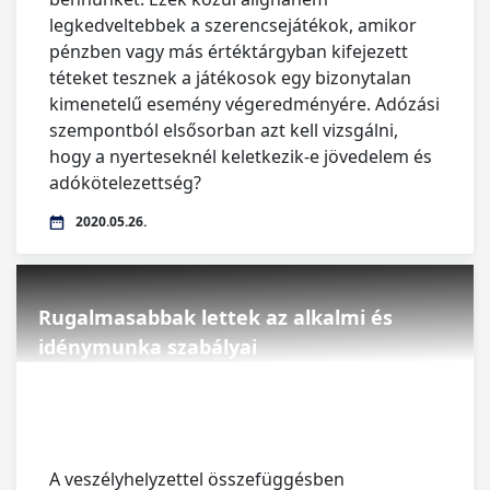
legkedveltebbek a szerencsejátékok, amikor
pénzben vagy más értéktárgyban kifejezett
téteket tesznek a játékosok egy bizonytalan
kimenetelű esemény végeredményére. Adózási
szempontból elsősorban azt kell vizsgálni,
hogy a nyerteseknél keletkezik-e jövedelem és
adókötelezettség?
2020.05.26.
Rugalmasabbak lettek az alkalmi és
idénymunka szabályai
A veszélyhelyzettel összefüggésben