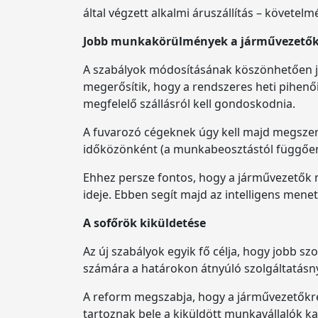
által végzett alkalmi áruszállítás – követe
Jobb munkakörülmények a járművezető
A szabályok módosításának köszönhetően jav
megerősítik, hogy a rendszeres heti pihenői
megfelelő szállásról kell gondoskodnia.
A fuvarozó cégeknek úgy kell majd megszer
időközönként (a munkabeosztástól függően
Ehhez persze fontos, hogy a járművezetők 
ideje. Ebben segít majd az intelligens menet
A sofőrök kiküldetése
Az új szabályok egyik fő célja, hogy jobb 
számára a határokon átnyúló szolgáltatásn
A reform megszabja, hogy a járművezetőkr
tartoznak bele a kiküldött munkavállalók k