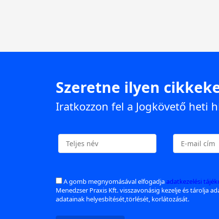
Szeretne ilyen cikkeke
Iratkozzon fel a Jogkövető heti h
A gomb megnyomásával elfogadja
adatkezelési tájé
Menedzser Praxis Kft. visszavonásig kezelje és tárolja a
adatainak helyesbítését,törlését, korlátozását.