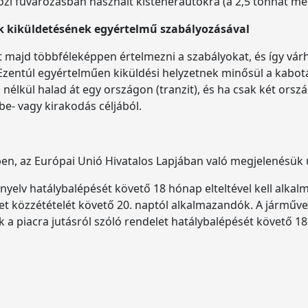
közi fuvarozásban használt kisteherautókra (a 2,5 tonnát 
ők kiküldetésének egyértelmű szabályozásával
majd többféleképpen értelmezni a szabályokat, és így vá
zentúl egyértelműen kiküldési helyzetnek minősül a kabotáz
 nélkül halad át egy országon (tranzit), és ha csak két orszá
 be- vagy kirakodás céljából.
en, az Európai Unió Hivatalos Lapjában való megjelenésük 
nyelv hatálybalépését követő 18 hónap elteltével kell alkal
t közzétételét követő 20. naptól alkalmazandók. A járművek 
 a piacra jutásról szóló rendelet hatálybalépését követő 18