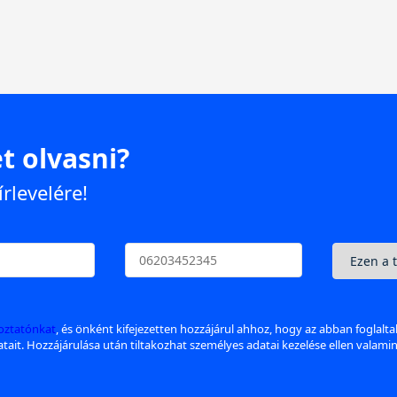
t olvasni?
írlevelére!
koztatónkat
, és önként kifejezetten hozzájárul ahhoz, hogy az abban foglalt
datait. Hozzájárulása után tiltakozhat személyes adatai kezelése ellen valami