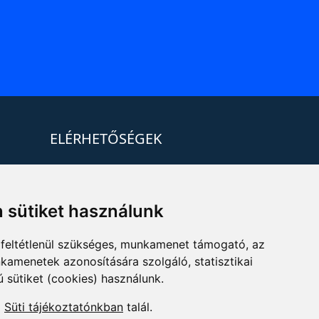
ELÉRHETŐSÉGEK
+36 1 880 7600
info@mprx.hu
 sütiket használunk
feltétlenül szükséges, munkamenet támogató, az
kamenetek azonosítására szolgáló, statisztikai
ú sütiket (cookies) használunk.
a
Süti tájékoztatónkban
talál.