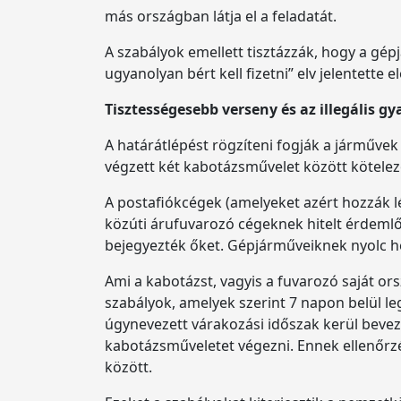
más országban látja el a feladatát.
A szabályok emellett tisztázzák, hogy a g
ugyanolyan bért kell fizetni” elv jelentette 
Tisztességesebb verseny és az illegális gy
A határátlépést rögzíteni fogják a járművek
végzett két kabotázsművelet között kötele
A postafiókcégek (amelyeket azért hozzák 
közúti árufuvarozó cégeknek hitelt érdemlő
bejegyezték őket. Gépjárműveiknek nyolc het
Ami a kabotázst, vagyis a fuvarozó saját or
szabályok, amelyek szerint 7 napon belül l
úgynevezett várakozási időszak kerül beve
kabotázsműveletet végezni. Ennek ellenőr
között.