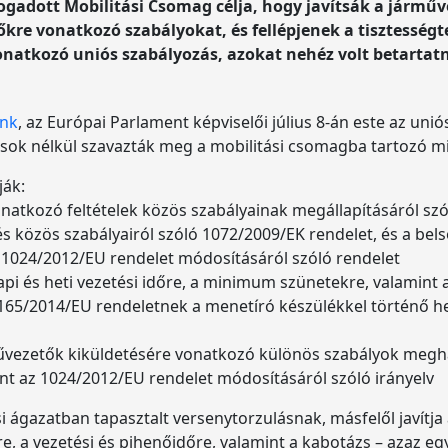
lfogadott Mobilitási Csomag célja, hogy javítsák a jár
kre vonatkozó szabályokat, és fellépjenek a tisztességt
onatkozó uniós szabályozás, azokat nehéz volt betartatni
unk
, az Európai Parlament képviselői július 8-án este az unió
tások nélkül szavazták meg a mobilitási csomagba tartozó
ják:
onatkozó feltételek közös szabályainak megállapításáról sz
s közös szabályairól szóló 1072/2009/EK rendelet, és a bel
 1024/2012/EU rendelet módosításáról szóló rendelet
pi és heti vezetési időre, a minimum szünetekre, valamint 
65/2014/EU rendeletnek a menetíró készülékkel történő h
rművezetők kiküldetésére vonatkozó különös szabályok megh
nt az 1024/2012/EU rendelet módosításáról szóló irányelv
ási ágazatban tapasztalt versenytorzulásnak, másfelől javít
, a vezetési és pihenőidőre, valamint a kabotázs – azaz 