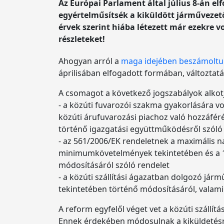
Az Európai Parlament által július 8-án e
egyértelműsítsék a kiküldött járművezető
érvek szerint hiába létezett már ezekre v
részleteket!
Ahogyan arról a
maga idejében beszámolt
áprilisában elfogadott formában, változta
A csomagot a következő jogszabályok alkot
- a közúti fuvarozói szakma gyakorlására v
közúti árufuvarozási piachoz való hozzáféré
történő igazgatási együttműködésről szóló
- az 561/2006/EK rendeletnek a maximális na
minimumkövetelmények tekintetében és a 1
módosításáról szóló rendelet
- a közúti szállítási ágazatban dolgozó já
tekintetében történő módosításáról, valami
A reform egyfelől véget vet a közúti szállít
Ennek érdekében módosulnak a kiküldetésre