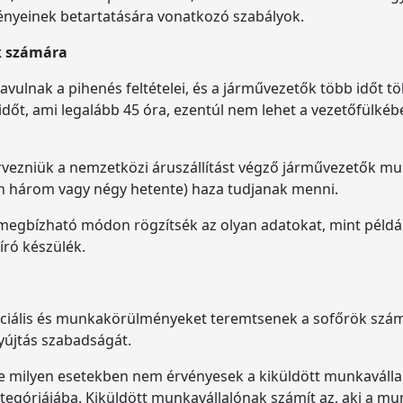
lményeinek betartatására vonatkozó szabályok.
k számára
ulnak a pihenés feltételei, és a járművezetők több időt tö
dőt, ami legalább 45 óra, ezentúl nem lehet a vezetőfülkéb
vezniük a nemzetközi áruszállítást végző járművezetők mu
 három vagy négy hetente) haza tudjanak menni.
megbízható módon rögzítsék az olyan adatokat, mint példáu
író készülék.
szociális és munkakörülményeket teremtsenek a sofőrök szám
yújtás szabadságát.
e milyen esetekben nem érvényesek a kiküldött munkaválla
ategóriájába. Kiküldött munkavállalónak számít az, aki a mu