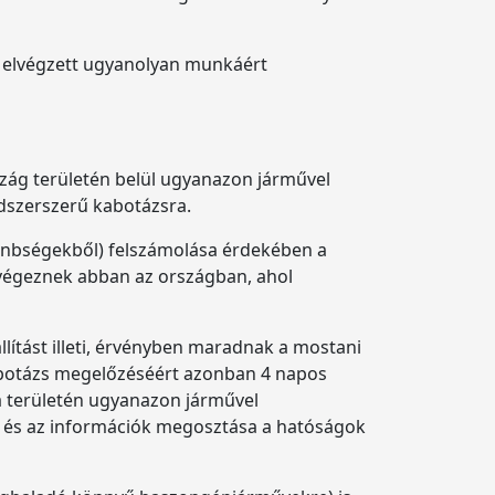
n elvégzett ugyanolyan munkáért
rszág területén belül ugyanazon járművel
dszerszerű kabotázsra.
lönbségekből) felszámolása érdekében a
 végeznek abban az országban, ahol
llítást illeti, érvényben maradnak a mostani
 kabotázs megelőzéséért azonban 4 napos
a területén ugyanazon járművel
 és az információk megosztása a hatóságok