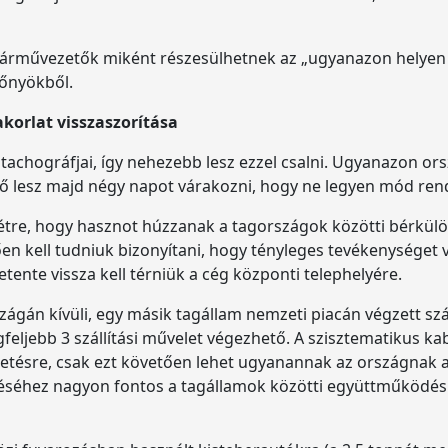
épjárművezetők miként részesülhetnek az „ugyanazon helye
előnyökből.
akorlat visszaszorítása
 tachográfjai, így nehezebb lesz ezzel csalni. Ugyanazon o
ző lesz majd négy napot várakozni, hogy ne legyen mód ren
létre, hogy hasznot húzzanak a tagországok közötti bérkü
en kell tudniuk bizonyítani, hogy tényleges tevékenységet
ente vissza kell térniük a cég központi telephelyére.
szágán kívüli, egy másik tagállam nemzeti piacán végzett szá
egfeljebb 3 szállítási művelet végezhető. A szisztematikus
zetésre, csak ezt követően lehet ugyanannak az országnak 
zéséhez nagyon fontos a tagállamok közötti együttműködés