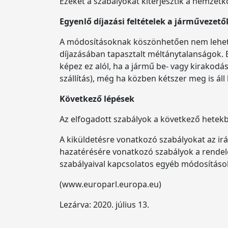
Ezeket a szabályokat kiterjesztik a nemzet
Egyenlő díjazási feltételek a járművezet
A módosításoknak köszönhetően nem lehet 
díjazásában tapasztalt méltánytalanságok. E
képez ez alól, ha a jármű be- vagy kirakodás
szállítás), még ha közben kétszer meg is áll
Következő lépések
Az elfogadott szabályok a következő hetekb
A kiküldetésre vonatkozó szabályokat az irá
hazatérésére vonatkozó szabályok a rendele
szabályaival kapcsolatos egyéb módosítások
(www.europarl.europa.eu)
Lezárva: 2020. július 13.