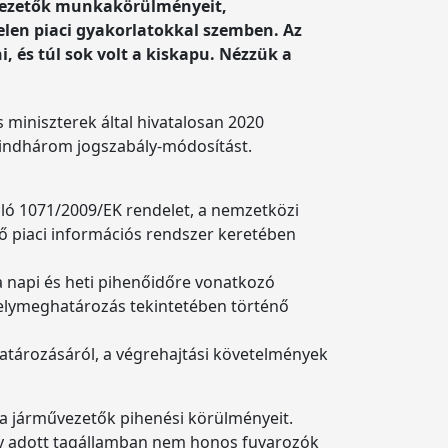
művezetők munkakörülményeit,
elen piaci gyakorlatokkal szemben. Az
, és túl sok volt a kiskapu. Nézzük a
s miniszterek által hivatalosan 2020
 mindhárom jogszabály-módosítást.
óló 1071/2009/EK rendelet, a nemzetközi
ső piaci információs rendszer keretében
a napi és heti pihenőidőre vonatkozó
elymeghatározás tekintetében történő
atározásáról, a végrehajtási követelmények
ja a járművezetők pihenési körülményeit.
egy adott tagállamban nem honos fuvarozók