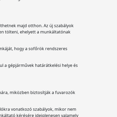
lthetnek majd otthon. Az új szabályok
en tölteni, ehelyett a munkáltatónak
nkáját, hogy a sofőrök rendszeres
l a gépjárművek határátkelési helye és
ára, miközben biztosítják a fuvarozók
lókra vonatkozó szabályok, mikor nem
nkáltató kérésére ideiglenesen valamely