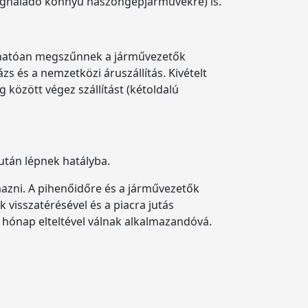
meghaladó könnyű haszongépjárművekre) is.
rhatóan megszűnnek a járművezetők
s és a nemzetközi áruszállítás. Kivételt
g között végez szállítást (kétoldalú
után lépnek hatályba.
mazni. A pihenőidőre és a járművezetők
visszatérésével és a piacra jutás
 hónap elteltével válnak alkalmazandóvá.