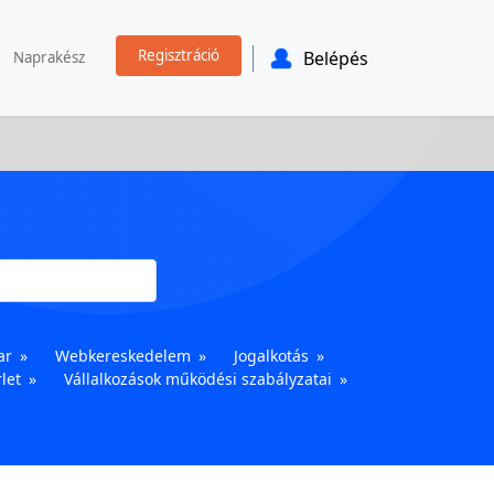
Regisztráció
Belépés
Naprakész
ar
Webkereskedelem
Jogalkotás
let
Vállalkozások működési szabályzatai