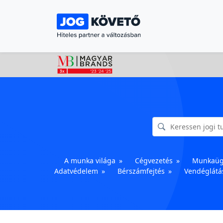
A munka világa
Cégvezetés
Munkaü
Adatvédelem
Bérszámfejtés
Vendéglátá