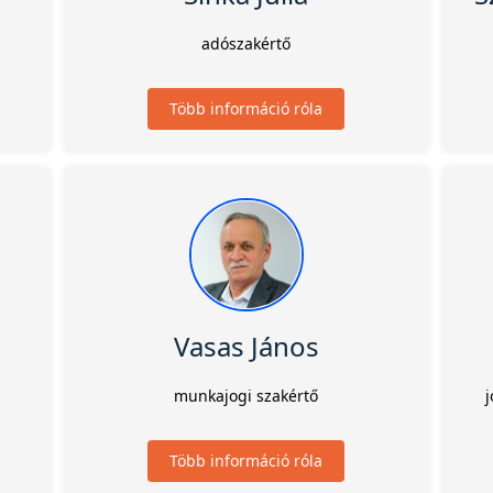
adószakértő
Több információ róla
Vasas János
munkajogi szakértő
j
Több információ róla