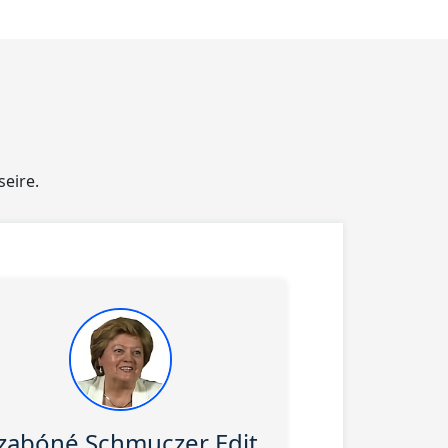
eire.
zabóné Schmuczer Edit