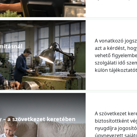
A vonatkozó jogsz
mításnál
azt a kérdést, ho
vehető figyelembe
szolgálati idő sz
külön tájékoztatót
A szövetkezet ker
y – a szövetkezet keretében
biztosítottként v
nyugdíjra jogosító
úgynevezett saját