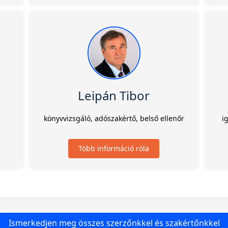
Leipán Tibor
könyvvizsgáló, adószakértő, belső ellenőr
i
Több információ róla
Ismerkedjen meg összes szerzőnkkel és szakértőnkkel