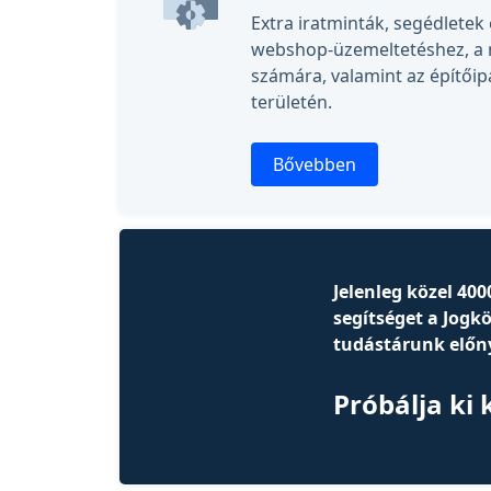
Extra iratminták, segédletek
webshop-üzemeltetéshez, a 
számára, valamint az építőipa
területén.
Bővebben
Jelenleg közel 40
segítséget a Jogk
tudástárunk előny
Próbálja ki 