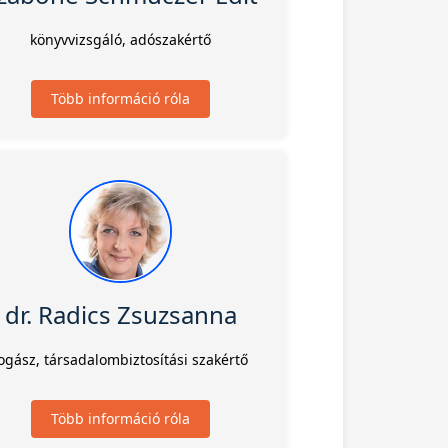
könyvvizsgáló, adószakértő
Több információ róla
dr. Radics Zsuzsanna
ogász, társadalombiztosítási szakértő
Több információ róla