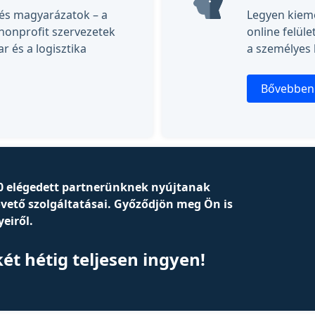
 és magyarázatok – a
Legyen kieme
nonprofit szervezetek
online felüle
r és a logisztika
a személyes 
Bővebben
00 elégedett partnerünknek nyújtanak
övető szolgáltatásai. Győződjön meg Ön is
eiről.
két hétig teljesen ingyen!