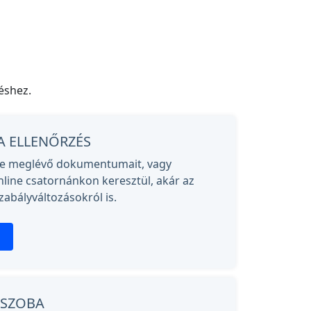
éshez.
A ELLENŐRZÉS
sse meglévő dokumentumait, vagy
line csatornánkon keresztül, akár az
zabályváltozásokról is.
ŐSZOBA