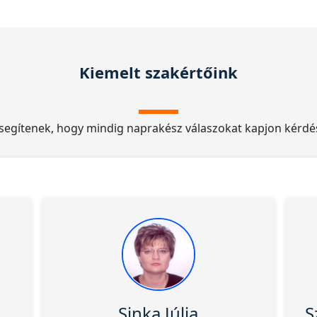
Kiemelt szakértőink
 segítenek, hogy mindig naprakész válaszokat kapjon kérdés
Sinka Júlia
S