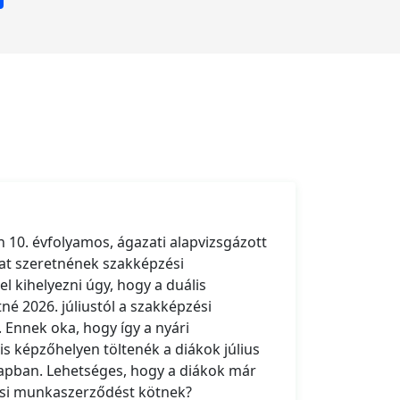
n 10. évfolyamos, ágazati alapvizsgázott
at szeretnének szakképzési
 kihelyezni úgy, hogy a duális
é 2026. júliustól a szakképzési
Ennek oka, hogy így a nyári
is képzőhelyen töltenék a diákok július
apban. Lehetséges, hogy a diákok már
ési munkaszerződést kötnek?