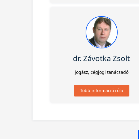
dr. Závotka Zsolt
jogász, cégjogi tanácsadó
Több információ róla