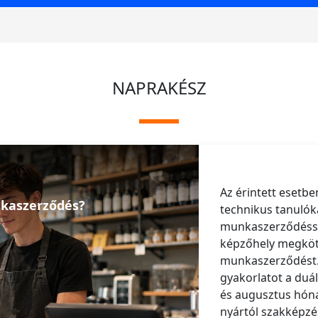
NAPRAKÉSZ
Az érintett esetbe
nkaszerződés?
technikus tanulók
munkaszerződéssel
képzőhely megkötn
munkaszerződést. 
gyakorlatot a duál
és augusztus hón
nyártól szakképz