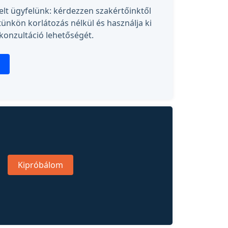
lt ügyfelünk: kérdezzen szakértőinktől
tünkön korlátozás nélkül és használja ki
konzultáció lehetőségét.
Kipróbálom