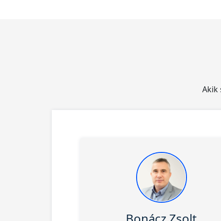
Akik
Bonácz Zsolt