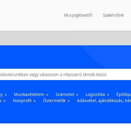
Mi a Jogkövető?
Szakértőink
gy
Munkavédelem
Számvitel
Logisztika
Építőip
s
Nonprofit
Őstermelők
Adásvétel, ajándékozás, bér