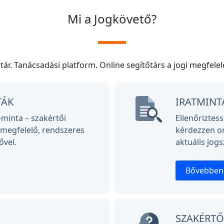
Mi a Jogkövető?
tár. Tanácsadási platform. Online segítőtárs a jogi megfelel
TÁK
IRATMINT
inta – szakértői
Ellenőrizte
 megfelelő, rendszeres
kérdezzen on
ővel.
aktuális jogs
Bővebben
SZAKÉRT