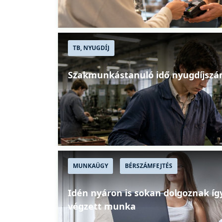
TB, NYUGDÍJ
Szakmunkástanuló idő nyugdíjszá
MUNKAÜGY
BÉRSZÁMFEJTÉS
Idén nyáron is sokan dolgoznak íg
végzett munka