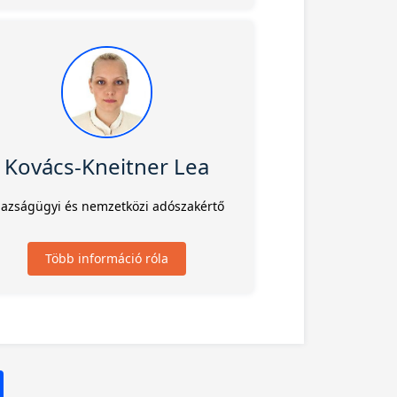
Kovács-Kneitner Lea
gazságügyi és nemzetközi adószakértő
Több információ róla