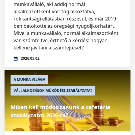
munkavállaló, aki addig normál
alkalmazottként volt foglalkoztatva,
rokkantsági ellátásban részesül, és már 2019-
ben betöltötte az öregségi nyugdíjkorhatárt.
Mivel a munkavállaló, normál alkalmazottként
van számfejtve, érthető a kérdés: hogyan
kellene javítani a számfejtését?
2026.05.02.
A MUNKA VILÁGA
VÁLLALKOZÁSOK MŰKÖDÉSI SZABÁLYZATAI
Miben kell módosítanunk a cafetéria
szabályzatot 2026-ra?