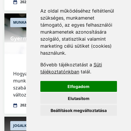
2025.10.19.
Az oldal működéséhez feltétlenül
szükséges, munkamenet
MUNKAÜGY
CÉGVEZETÉS
támogató, az egyes felhasználói
munkamenetek azonosítására
Gyermektartási díj letiltása
szolgáló, statisztikai valamint
marketing célú sütiket (cookies)
használunk.
Bővebb tájékoztatást a
Süti
tájékoztatónkban
talál.
Hogyan érintik a gyermektartási díj
munkabérből történő letiltását a vonatkozó
Elfogadom
szabályok júliustól hatályos, jól ismert
változásai?
Elutasítom
2025.09.01.
Beállítások megváltoztatása
JOGALKOTÁS
CÉGVEZETÉS