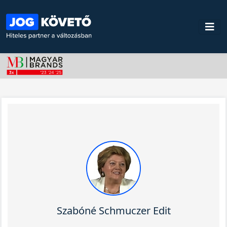
Szabóné Schmuczer Edit