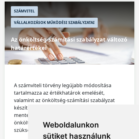
SZÁMVITEL
VÁLLALKOZÁSOK MŰKÖDÉSI SZABÁLYZATAI
Az önköltség-számítási szabályzat változó
határértékei
A számviteli törvény legújabb módosítása
tartalmazza az értékhatárok emelését,
valamint az önköltség-számítási szabályzat
készítési kötelezettségre vonatkozó
mentesítési lehetőségeket. A változások az
önköltségszámítási szabályzat módosítását is
Weboldalunkon
szükségessé teszik.
sütiket használunk