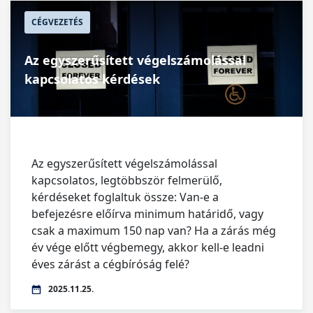
CÉGVEZETÉS
Az egyszerűsített végelszámolással
kapcsolatos kérdések
Az egyszerűsített végelszámolással
kapcsolatos, legtöbbször felmerülő,
kérdéseket foglaltuk össze: Van-e a
befejezésre előírva minimum határidő, vagy
csak a maximum 150 nap van? Ha a zárás még
év vége előtt végbemegy, akkor kell-e leadni
éves zárást a cégbíróság felé?
2025.11.25.