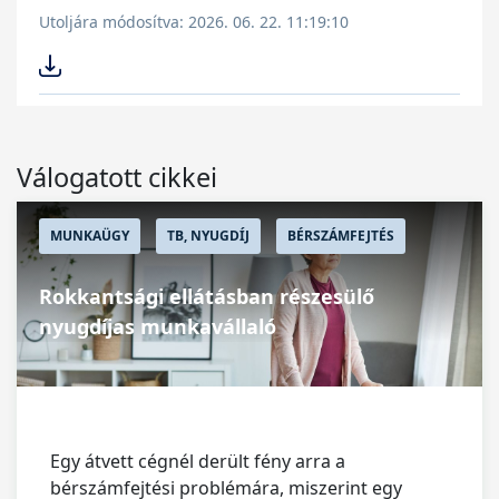
Utoljára módosítva: 2026. 06. 22. 11:19:10
Válogatott cikkei
MUNKAÜGY
TB, NYUGDÍJ
BÉRSZÁMFEJTÉS
Rokkantsági ellátásban részesülő
nyugdíjas munkavállaló
Egy átvett cégnél derült fény arra a
bérszámfejtési problémára, miszerint egy