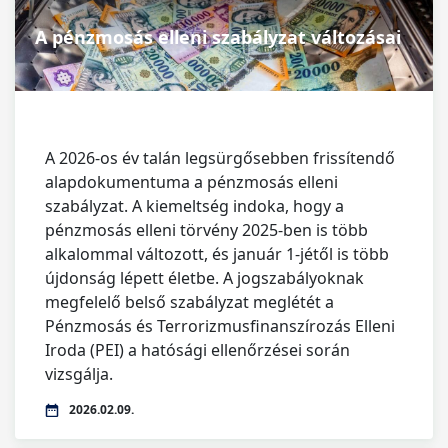
A pénzmosás elleni szabályzat változásai
A 2026-os év talán legsürgősebben frissítendő
alapdokumentuma a pénzmosás elleni
szabályzat. A kiemeltség indoka, hogy a
pénzmosás elleni törvény 2025-ben is több
alkalommal változott, és január 1-jétől is több
újdonság lépett életbe. A jogszabályoknak
megfelelő belső szabályzat meglétét a
Pénzmosás és Terrorizmusfinanszírozás Elleni
Iroda (PEI) a hatósági ellenőrzései során
vizsgálja.
2026.02.09.