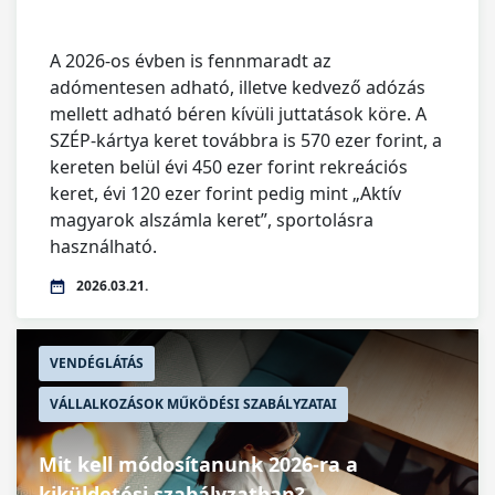
A 2026-os évben is fennmaradt az
adómentesen adható, illetve kedvező adózás
mellett adható béren kívüli juttatások köre. A
SZÉP-kártya keret továbbra is 570 ezer forint, a
kereten belül évi 450 ezer forint rekreációs
keret, évi 120 ezer forint pedig mint „Aktív
magyarok alszámla keret”, sportolásra
használható.
2026.03.21.
VENDÉGLÁTÁS
VÁLLALKOZÁSOK MŰKÖDÉSI SZABÁLYZATAI
Mit kell módosítanunk 2026-ra a
kiküldetési szabályzatban?