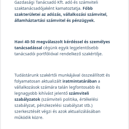
Gazdasági Tanácsadó Kft. adó és számviteli
szaktanácsadójaként kamatoztatja.
Főbb
szakterületei az adózás, vállalkozási számvitel,
államháztartási számvitel és pénzügyek.
Havi 40-50 megválaszolt kérdéssel és személyes
tanácsadással
cégünk egyik legjelentősebb
tanácsadói portfólióval rendelkező szakértője.
Tudástárunk szakértői munkájával összeállított és
folyamatosan aktualizált
iratmintatárában
a
vállalkozások számára talán legfontosabb és
legnagyobb kihívást jelentő
számviteli
szabályzatok
(számviteli politika, értékelési
szabályzat, pénzkezelési szabályzat stb.)
szerkesztését végzi és azok aktualizálásában
működik közre.