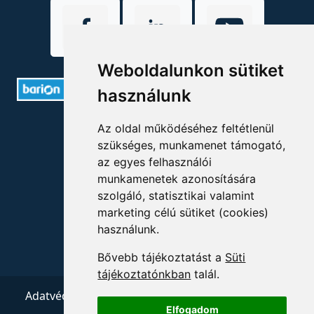
Weboldalunkon sütiket
használunk
ELÉRHETŐSÉGEK
Az oldal működéséhez feltétlenül
szükséges, munkamenet támogató,
+36 1 880 7600
az egyes felhasználói
munkamenetek azonosítására
info@mprx.hu
szolgáló, statisztikai valamint
marketing célú sütiket (cookies)
használunk.
Bővebb tájékoztatást a
Süti
tájékoztatónkban
talál.
Adatvédelem
ÁSZF
Impresszum
Kapcsolat
Elfogadom