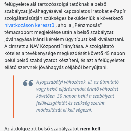
felügyelete alá tartozószolgáltatóknak a belső
szabályzat jóváhagyásával kapcsolatos iratokat e-Papír
szolgáltatásútján szükséges beküldeniük a következő
hivatkozáson keresztül
, ahol a „Pénzmosás”
témacsoport megjelölése után a belső szabályzat
jóváhagyása iránti kérelem ügy típust kell kiválasztani.
A címzett a NAV Központi Irányítása. A szolgáltató
köteles a tevékenysége megkezdését követő 45 napon
belül belső szabályzatot készíteni, és azt a felügyeletet
ellátó szervnek jóváhagyás céljából benyújtani.
A jogszabályi változások, ill. az útmutató,
vagy belső eljárásrendet érintő változást
követően, 30 napon belül a szabályzat
felülvizsgálatát és szükség szerint
módosítását el kell végezni.
Az átdolgozott belső szabályzatot
nem kell