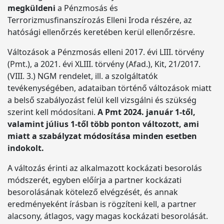
megküldeni
a Pénzmosás és
Terrorizmusfinanszírozás Elleni Iroda részére, az
hatósági ellenőrzés keretében kerül ellenőrzésre.
Változások a Pénzmosás elleni 2017. évi LIII. törvény
(Pmt.), a 2021. évi XLIII. törvény (Afad.), Kit, 21/2017.
(VIII. 3.) NGM rendelet, ill. a szolgáltatók
tevékenységében, adataiban történő változások miatt
a belső szabályozást felül kell vizsgálni és szükség
szerint kell módosítani.
A Pmt 2024. január 1-től,
valamint július 1-től több ponton változott, ami
miatt a szabályzat módosítása minden esetben
indokolt.
A változás érinti az alkalmazott kockázati besorolás
módszerét, egyben előírja a partner kockázati
besorolásának kötelező elvégzését, és annak
eredményeként írásban is rögzíteni kell, a partner
alacsony, átlagos, vagy magas kockázati besorolását.