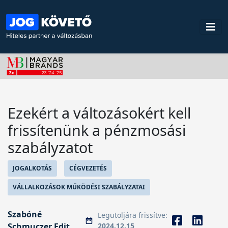
Ezekért a változásokért kell
frissítenünk a pénzmosási
szabályzatot
JOGALKOTÁS
CÉGVEZETÉS
VÁLLALKOZÁSOK MŰKÖDÉSI SZABÁLYZATAI
Szabóné
Legutoljára frissítve:
Schmuczer Edit
2024.12.15