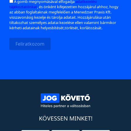
A gomb megnyomásával elfogadja
adatkezelési
tájékoztatónkat
, és önként kifejezetten hozzájárul ahhoz, hogy
az abban foglaltaknak megfelelően a Menedzser Praxis Kft.
visszavonásig kezelje és tárolja adatait. Hozzájárulása után
tiltakozhat személyes adatai kezelése ellen valamint bármikor
kérheti adatainak helyesbítését,törlését, korlátozását.
Feliratkozom
KÖVESSEN MINKET!