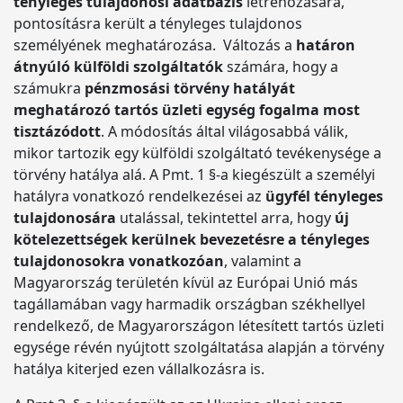
tényleges tulajdonosi adatbázis
létrehozására,
pontosításra került a tényleges tulajdonos
személyének meghatározása. Változás a
határon
átnyúló külföldi szolgáltatók
számára, hogy a
számukra
pénzmosási törvény hatályát
meghatározó tartós üzleti egység fogalma most
tisztázódott
. A módosítás által világosabbá válik,
mikor tartozik egy külföldi szolgáltató tevékenysége a
törvény hatálya alá. A Pmt. 1 §-a kiegészült a személyi
hatályra vonatkozó rendelkezései az
ügyfél tényleges
tulajdonosára
utalással, tekintettel arra, hogy
új
kötelezettségek kerülnek bevezetésre a tényleges
tulajdonosokra vonatkozóan
, valamint a
Magyarország területén kívül az Európai Unió más
tagállamában vagy harmadik országban székhellyel
rendelkező, de Magyarországon létesített tartós üzleti
egysége révén nyújtott szolgáltatása alapján a törvény
hatálya kiterjed ezen vállalkozásra is.