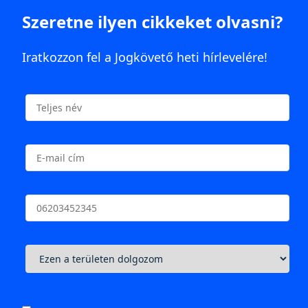
Szeretne ilyen cikkeket olvasni?
Iratkozzon fel a Jogkövető heti hírlevelére!