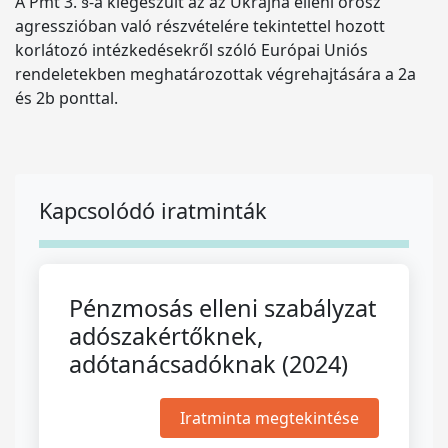
A Pmt 3. §-a kiegészült az az Ukrajna elleni orosz
agresszióban való részvételére tekintettel hozott
korlátozó intézkedésekről szóló Európai Uniós
rendeletekben meghatározottak végrehajtására a 2a
és 2b ponttal.
Kapcsolódó iratminták
Pénzmosás elleni szabályzat
adószakértőknek,
adótanácsadóknak (2024)
Iratminta megtekintése