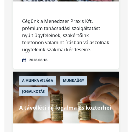
Cégünk a Menedzser Praxis Kft.
prémium tanácsadási szolgáltatást
nyújt ügyfeleinek, szakértőink
telefonon valamint írásban válaszolnak
ügyfeleink szakmai kérdéseire.
2026.06.16.
A MUNKA VILÁGA
MUNKAÜGY
JOGALKOTÁS
A távolléti díj fogalma és közterhei