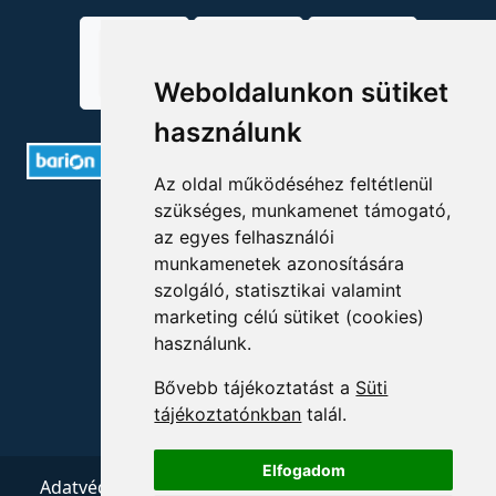
Weboldalunkon sütiket
használunk
Az oldal működéséhez feltétlenül
szükséges, munkamenet támogató,
ELÉRHETŐSÉGEK
az egyes felhasználói
munkamenetek azonosítására
+36 1 880 7600
szolgáló, statisztikai valamint
info@mprx.hu
marketing célú sütiket (cookies)
használunk.
Bővebb tájékoztatást a
Süti
tájékoztatónkban
talál.
Elfogadom
Adatvédelem
ÁSZF
Impresszum
Kapcsolat