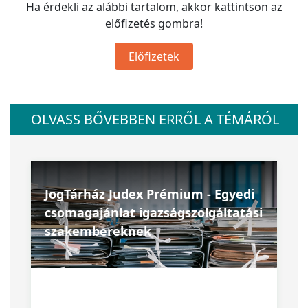
Ha érdekli az alábbi tartalom, akkor kattintson az
előfizetés gombra!
Előfizetek
OLVASS BŐVEBBEN ERRŐL A TÉMÁRÓL
JogTárház Judex Prémium - Egyedi
csomagajánlat igazságszolgáltatási
szakembereknek