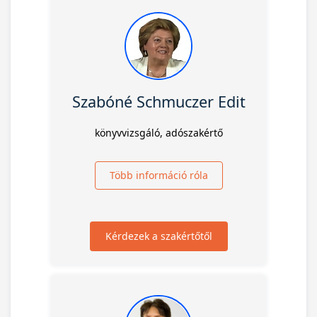
Szabóné Schmuczer Edit
könyvvizsgáló, adószakértő
Több információ róla
Kérdezek a szakértőtől