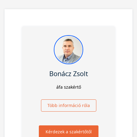
Bonácz Zsolt
áfa szakértő
Több információ róla
Kérdezek a szakértőtől