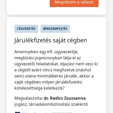
Megnézem a választ
CÉGVEZETÉS
BÉRSZÁMFEJTÉS
Járulékfizetés saját cégben
Amennyiben egy kft. ügyvezetője,
megbízási jogviszonyban látja el az
ügyvezetői feladatokat, díjazást nem vesz ki
a cégből ezért nincs megfizetve (máshol
sem) utána minimálbéres járulék, akkor a
saját cégében milyen járulékfizetési
kötelezettsége keletkezik?
Megválaszolta:
dr. Radics Zsuzsanna
jogász, társadalombiztosítási szakértő