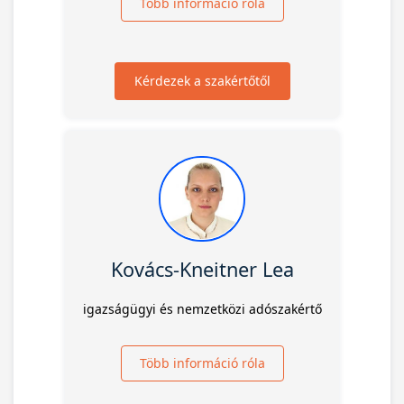
Több információ róla
Kérdezek a szakértőtől
Kovács-Kneitner Lea
igazságügyi és nemzetközi adószakértő
Több információ róla