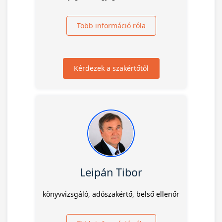
Több információ róla
Kérdezek a szakértőtől
Leipán Tibor
könyvvizsgáló, adószakértő, belső ellenőr