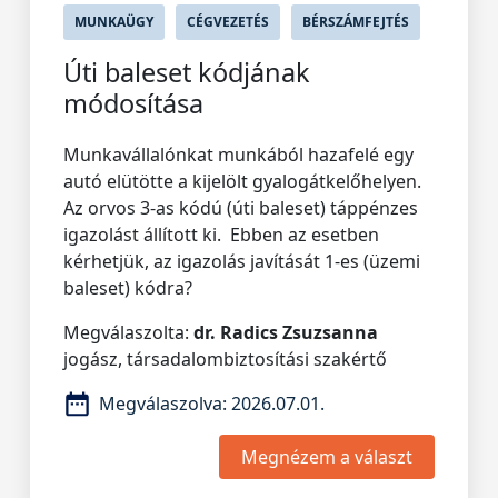
MUNKAÜGY
CÉGVEZETÉS
BÉRSZÁMFEJTÉS
Úti baleset kódjának
módosítása
Munkavállalónkat munkából hazafelé egy
autó elütötte a kijelölt gyalogátkelőhelyen.
Az orvos 3-as kódú (úti baleset) táppénzes
igazolást állított ki. Ebben az esetben
kérhetjük, az igazolás javítását 1-es (üzemi
baleset) kódra?
Megválaszolta:
dr. Radics Zsuzsanna
jogász, társadalombiztosítási szakértő
Megválaszolva:
2026.07.01.
Megnézem a választ