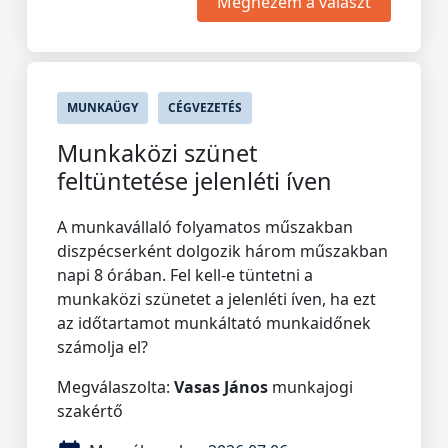
Megnézem a választ
MUNKAÜGY
CÉGVEZETÉS
Munkaközi szünet
feltüntetése jelenléti íven
A munkavállaló folyamatos műszakban
diszpécserként dolgozik három műszakban
napi 8 órában. Fel kell-e tüntetni a
munkaközi szünetet a jelenléti íven, ha ezt
az időtartamot munkáltató munkaidőnek
számolja el?
Megválaszolta:
Vasas János
munkajogi
szakértő