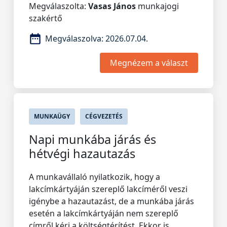
Megválaszolta:
Vasas János
munkajogi
szakértő
Megválaszolva:
2026.07.04.
Megnézem a választ
MUNKAÜGY
CÉGVEZETÉS
Napi munkába járás és
hétvégi hazautazás
A munkavállaló nyilatkozik, hogy a
lakcímkártyáján szereplő lakcíméről veszi
igénybe a hazautazást, de a munkába járás
esetén a lakcímkártyáján nem szereplő
címről kéri a költségtérítést. Ekkor is