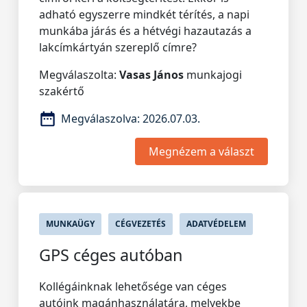
adható egyszerre mindkét térítés, a napi
munkába járás és a hétvégi hazautazás a
lakcímkártyán szereplő címre?
Megválaszolta:
Vasas János
munkajogi
szakértő
Megválaszolva:
2026.07.03.
Megnézem a választ
MUNKAÜGY
CÉGVEZETÉS
ADATVÉDELEM
GPS céges autóban
Kollégáinknak lehetősége van céges
autóink magánhasználatára, melyekbe