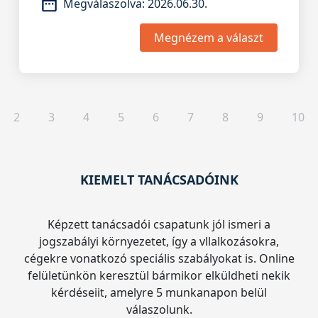
Megválaszolva:
2026.06.30.
Megnézem a választ
2
3
4
5
6
7
8
9
10
KIEMELT TANÁCSADÓINK
Képzett tanácsadói csapatunk jól ismeri a
jogszabályi környezetet, így a vllalkozásokra,
cégekre vonatkozó speciális szabályokat is. Online
felületünkön keresztül bármikor elküldheti nekik
kérdéseiit, amelyre 5 munkanapon belül
válaszolunk.