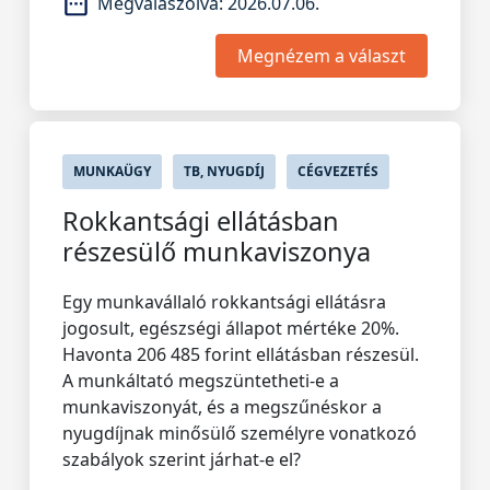
Megválaszolva:
2026.07.06.
Megnézem a választ
MUNKAÜGY
TB, NYUGDÍJ
CÉGVEZETÉS
Rokkantsági ellátásban
részesülő munkaviszonya
Egy munkavállaló rokkantsági ellátásra
jogosult, egészségi állapot mértéke 20%.
Havonta 206 485 forint ellátásban részesül.
A munkáltató megszüntetheti-e a
munkaviszonyát, és a megszűnéskor a
nyugdíjnak minősülő személyre vonatkozó
szabályok szerint járhat-e el?