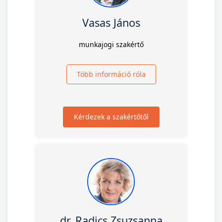
Vasas János
munkajogi szakértő
Több információ róla
Kérdezek a szakértőtől
dr. Radics Zsuzsanna