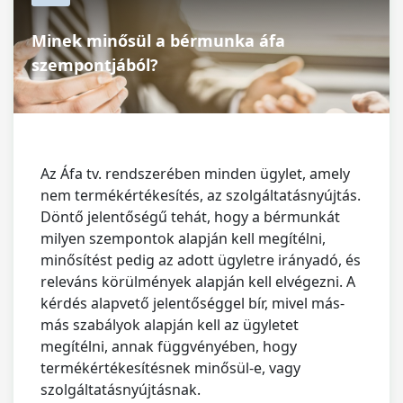
Minek minősül a bérmunka áfa
szempontjából?
Az Áfa tv. rendszerében minden ügylet, amely
nem termékértékesítés, az szolgáltatásnyújtás.
Döntő jelentőségű tehát, hogy a bérmunkát
milyen szempontok alapján kell megítélni,
minősítést pedig az adott ügyletre irányadó, és
releváns körülmények alapján kell elvégezni. A
kérdés alapvető jelentőséggel bír, mivel más-
más szabályok alapján kell az ügyletet
megítélni, annak függvényében, hogy
termékértékesítésnek minősül-e, vagy
szolgáltatásnyújtásnak.