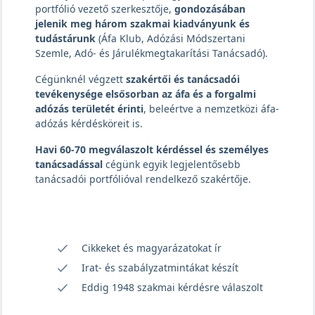
portfólió vezető szerkesztője,
gondozásában
jelenik meg három szakmai kiadványunk és
tudástárunk
(Áfa Klub, Adózási Módszertani
Szemle, Adó- és Járulékmegtakarítási Tanácsadó).
Cégünknél végzett
szakértői és tanácsadói
tevékenysége elsősorban az áfa és a forgalmi
adózás területét érinti
, beleértve a nemzetközi áfa-
adózás kérdésköreit is.
Havi 60-70 megválaszolt kérdéssel és személyes
tanácsadással
cégünk egyik legjelentősebb
tanácsadói portfólióval rendelkező szakértője.
Cikkeket és magyarázatokat ír
Irat- és szabályzatmintákat készít
Eddig 1948 szakmai kérdésre válaszolt