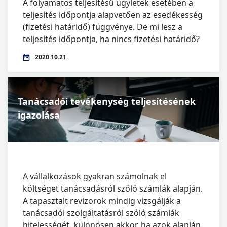
A folyamatos teljesítésű ügyletek esetében a
teljesítés időpontja alapvetően az esedékesség
(fizetési határidő) függvénye. De mi lesz a
teljesítés időpontja, ha nincs fizetési határidő?
2020.10.21.
Tanácsadói tevékenység teljesítésének
igazolása
A vállalkozások gyakran számolnak el
költséget tanácsadásról szóló számlák alapján.
A tapasztalt revizorok mindig vizsgálják a
tanácsadói szolgáltatásról szóló számlák
hitelességét, különösen akkor, ha azok alapján