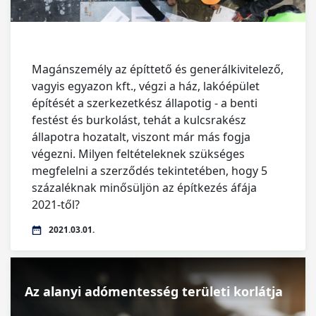
Magánszemély az építtető és generálkivitelező,
vagyis egyazon kft., végzi a ház, lakóépület
építését a szerkezetkész állapotig - a benti
festést és burkolást, tehát a kulcsrakész
állapotra hozatalt, viszont már más fogja
végezni. Milyen feltételeknek szükséges
megfelelni a szerződés tekintetében, hogy 5
százaléknak minősüljön az építkezés áfája
2021-től?
2021.03.01.
Az alanyi adómentesség területi korlátja