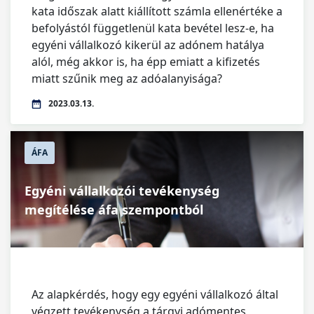
kata időszak alatt kiállított számla ellenértéke a
befolyástól függetlenül kata bevétel lesz-e, ha
egyéni vállalkozó kikerül az adónem hatálya
alól, még akkor is, ha épp emiatt a kifizetés
miatt szűnik meg az adóalanyisága?
2023.03.13.
ÁFA
Egyéni vállalkozói tevékenység
megítélése áfa szempontból
Az alapkérdés, hogy egy egyéni vállalkozó által
végzett tevékenység a tárgyi adómentes