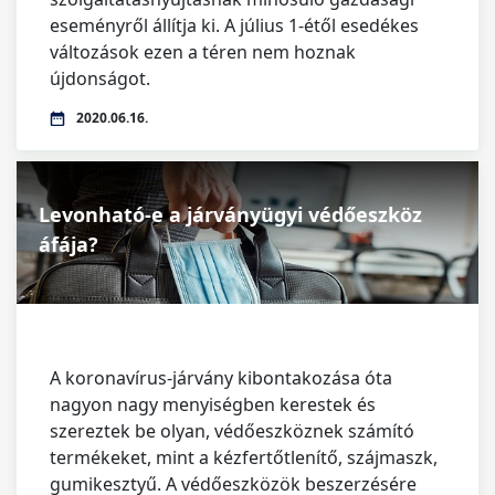
eseményről állítja ki. A július 1-étől esedékes
változások ezen a téren nem hoznak
újdonságot.
2020.06.16.
Levonható-e a járványügyi védőeszköz
áfája?
A koronavírus-járvány kibontakozása óta
nagyon nagy menyiségben kerestek és
szereztek be olyan, védőeszköznek számító
termékeket, mint a kézfertőtlenítő, szájmaszk,
gumikesztyű. A védőeszközök beszerzésére