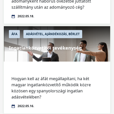
adományként háborús övezetbe juttatott
szállítmány után az adományozó cég?
2022.05.18.
ÁFA
ADÁSVÉTEL, AJÁNDÉKOZÁS, BÉRLET
Ingatlanközvetítői tevékenység
Hogyan kell az áfát megállapítani, ha két
magyar ingatlanközvetítő működik közre
közösen egy spanyolországi ingatlan
adásvételében?
2022.05.16.