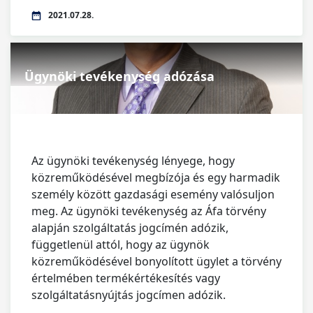
2021.07.28.
Ügynöki tevékenység adózása
Az ügynöki tevékenység lényege, hogy
közreműködésével megbízója és egy harmadik
személy között gazdasági esemény valósuljon
meg. Az ügynöki tevékenység az Áfa törvény
alapján szolgáltatás jogcímén adózik,
függetlenül attól, hogy az ügynök
közreműködésével bonyolított ügylet a törvény
értelmében termékértékesítés vagy
szolgáltatásnyújtás jogcímen adózik.