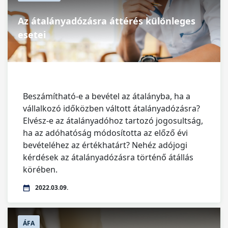
Az átalányadózásra áttérés különleges
esetei
Beszámítható-e a bevétel az átalányba, ha a
vállalkozó időközben váltott átalányadózásra?
Elvész-e az átalányadóhoz tartozó jogosultság,
ha az adóhatóság módosította az előző évi
bevételéhez az értékhatárt? Nehéz adójogi
kérdések az átalányadózásra történő átállás
körében.
2022.03.09.
ÁFA