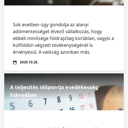
Sok esetben úgy gondolja az alanyi
adómentességet élvező vállalkozás, hogy
ebbéli minősége földrajzilag korlátlan, vagyis a
külföldön végzett tevékenységénél is
érvényesül. A valóság azonban más.
2020.10.28.
A teljesítés időpontja esedékesség
hiányában