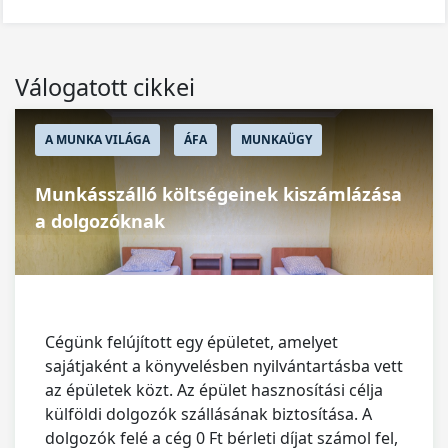
Válogatott cikkei
A MUNKA VILÁGA
ÁFA
MUNKAÜGY
Munkásszálló költségeinek kiszámlázása
a dolgozóknak
Cégünk felújított egy épületet, amelyet
sajátjaként a könyvelésben nyilvántartásba vett
az épületek közt. Az épület hasznosítási célja
külföldi dolgozók szállásának biztosítása. A
dolgozók felé a cég 0 Ft bérleti díjat számol fel,