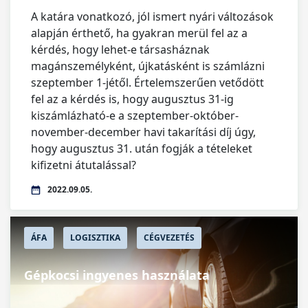
A katára vonatkozó, jól ismert nyári változások
alapján érthető, ha gyakran merül fel az a
kérdés, hogy lehet-e társasháznak
magánszemélyként, újkatásként is számlázni
szeptember 1-jétől. Értelemszerűen vetődött
fel az a kérdés is, hogy augusztus 31-ig
kiszámlázható-e a szeptember-október-
november-december havi takarítási díj úgy,
hogy augusztus 31. után fogják a tételeket
kifizetni átutalással?
2022.09.05.
ÁFA
LOGISZTIKA
CÉGVEZETÉS
Gépkocsi ingyenes használata