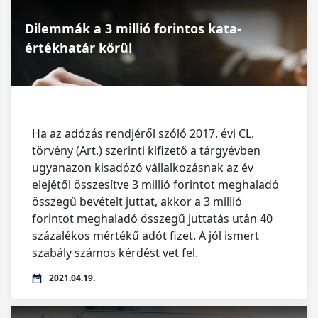
Dilemmák a 3 millió forintos kata-
értékhatár körül
Ha az adózás rendjéről szóló 2017. évi CL.
törvény (Art.) szerinti kifizető a tárgyévben
ugyanazon kisadózó vállalkozásnak az év
elejétől összesítve 3 millió forintot meghaladó
összegű bevételt juttat, akkor a 3 millió
forintot meghaladó összegű juttatás után 40
százalékos mértékű adót fizet. A jól ismert
szabály számos kérdést vet fel.
2021.04.19.