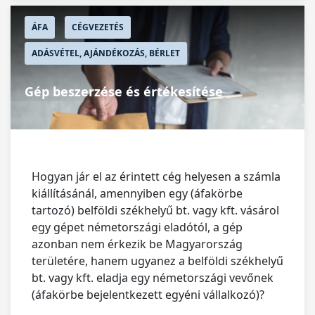
ÁFA
CÉGVEZETÉS
ADÁSVÉTEL, AJÁNDÉKOZÁS, BÉRLET
Gép beszerzése és értékesítése
Hogyan jár el az érintett cég helyesen a számla
kiállításánál, amennyiben egy (áfakörbe
tartozó) belföldi székhelyű bt. vagy kft. vásárol
egy gépet németországi eladótól, a gép
azonban nem érkezik be Magyarország
területére, hanem ugyanez a belföldi székhelyű
bt. vagy kft. eladja egy németországi vevőnek
(áfakörbe bejelentkezett egyéni vállalkozó)?