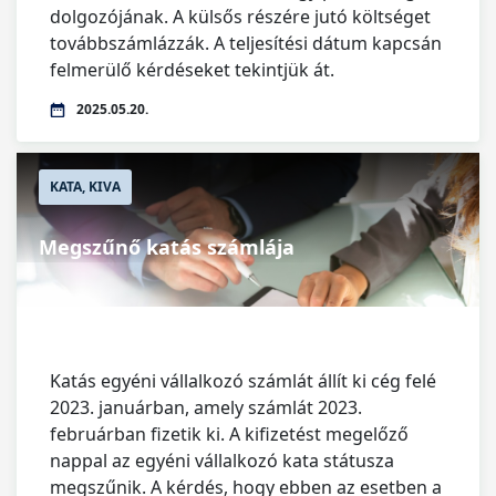
dolgozójának. A külsős részére jutó költséget
továbbszámlázzák. A teljesítési dátum kapcsán
felmerülő kérdéseket tekintjük át.
2025.05.20.
KATA, KIVA
Megszűnő katás számlája
Katás egyéni vállalkozó számlát állít ki cég felé
2023. januárban, amely számlát 2023.
februárban fizetik ki. A kifizetést megelőző
nappal az egyéni vállalkozó kata státusza
megszűnik. A kérdés, hogy ebben az esetben a