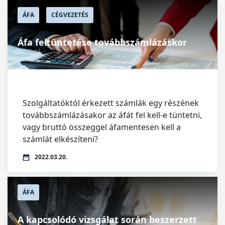
ÁFA
CÉGVEZETÉS
Áfa feltüntetése továbbszámlázáskor
Szolgáltatóktól érkezett számlák egy részének
továbbszámlázásakor az áfát fel kell-e tüntetni,
vagy bruttó összeggel áfamentesen kell a
számlát elkészíteni?
2022.03.20.
ÁFA
A kapcsolódó vizsgálat során beszerzett