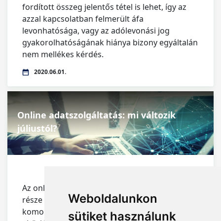
fordított összeg jelentős tétel is lehet, így az
azzal kapcsolatban felmerült áfa
levonhatósága, vagy az adólevonási jog
gyakorolhatóságának hiánya bizony egyáltalán
nem mellékes kérdés.
2020.06.01.
Online adatszolgáltatás: mi változik
júliustól?
Az online adatszolgáltatás, mely lassan két éve
Weboldalunkon
része a piaci szereplők életének, a jövőben
komoly változások előtt áll. Az értékhatár
sütiket használunk