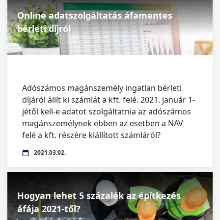
Online adatszolgáltatás áfamentes
bérleti díjról
Adószámos magánszemély ingatlan bérleti
díjáról állít ki számlát a kft. felé. 2021. január 1-
jétől kell-e adatot szolgáltatnia az adószámos
magánszemélynek ebben az esetben a NAV
felé a kft. részére kiállított számláról?
2021.03.02.
Hogyan lehet 5 százalék az építkezés
áfája 2021-től?