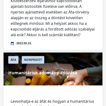
Közbeszerzési eljáráshoz kapcsolódóan
ajánlati biztosíték fizetése van előírva. A
nyertes ajánlattevő esetében az Áfa-törvény
alapján ez az összeg a döntést követően
előlegnek minősül. Mi a helyzet akkor, ha a
kapcsolódó eljárás a fordított adózás szabályai
alá esik? Akkor is kell számlát kiállítani?
2022.05.23.
ÁFA
NONPROFIT
Humanitárius adomány adózása
Levonhatja-e az áfát és hogyan a humanitárius