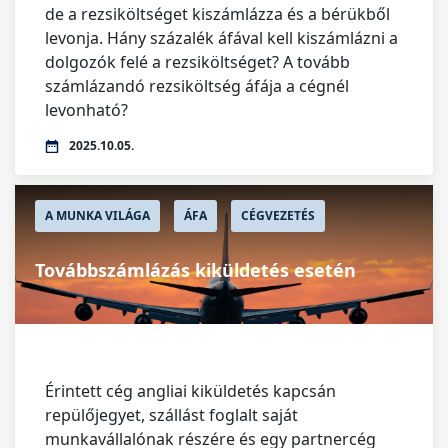
de a rezsiköltséget kiszámlázza és a bérükből
levonja. Hány százalék áfával kell kiszámlázni a
dolgozók felé a rezsiköltséget? A tovább
számlázandó rezsiköltség áfája a cégnél
levonható?
2025.10.05.
A MUNKA VILÁGA
ÁFA
CÉGVEZETÉS
Továbbszámlázás kiküldetés esetén
Érintett cég angliai kiküldetés kapcsán
repülőjegyet, szállást foglalt saját
munkavállalónak részére és egy partnercég