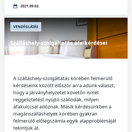
2021.09.02.
VENDÉGLÁTÁS
Szálláshely-szolgáltatás áfa-kérdései
A szálláshely-szolgáltatás körében felmerülő
kérdéseink között először arra adunk választ,
hogy a járványhelyzetet követőn ismét
reggeliztetést nyújtó szállodák, milyen
áfakulccsal adóznak. Másik kérdésünkben a
magánszálláshelyek körében gyakran
felmerülő előlegszámla egyik alapproblémáját
tekintjük át.