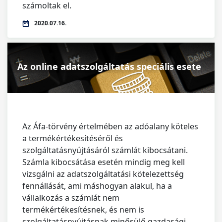
számoltak el.
2020.07.16.
Az online adatszolgáltatás speciális esete
Az Áfa-törvény értelmében az adóalany köteles
a termékértékesítéséről és
szolgáltatásnyújtásáról számlát kibocsátani.
Számla kibocsátása esetén mindig meg kell
vizsgálni az adatszolgáltatási kötelezettség
fennállását, ami máshogyan alakul, ha a
vállalkozás a számlát nem
termékértékesítésnek, és nem is
szolgáltatásnyújtásnak minősülő gazdasági