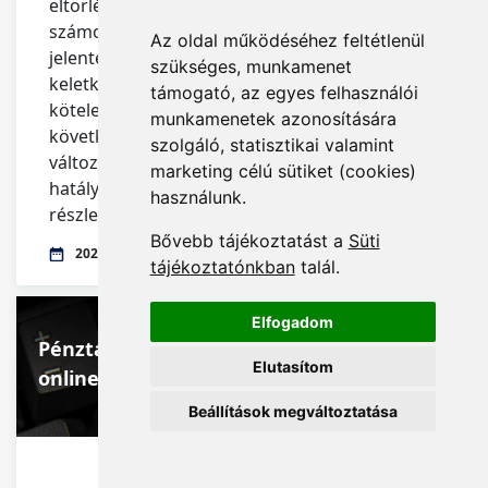
eltörlése, az adatszolgáltatás kibővítése
számos vállalkozás számára fog kihívásokat
Az oldal működéséhez feltétlenül
jelenteni, emellett újfajta kötelezettség
szükséges, munkamenet
keletkezik a jelenleg adatszolgáltatásra nem
támogató, az egyes felhasználói
kötelezett vállalkozások számára is. A
munkamenetek azonosítására
következő két esztendőben esedékes
szolgáló, statisztikai valamint
változások közül ezúttal a 2020. júliusától
marketing célú sütiket (cookies)
hatályba lépő szabályokat tekintjük át
használunk.
részletesebben.
Bővebb tájékoztatást a
Süti
2020.02.28.
tájékoztatónkban
talál.
Elfogadom
Pénztárgépet használó vállalkozások
Elutasítom
online adatszolgáltatása
Beállítások megváltoztatása