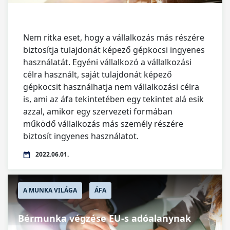
Nem ritka eset, hogy a vállalkozás más részére
biztosítja tulajdonát képező gépkocsi ingyenes
használatát. Egyéni vállalkozó a vállalkozási
célra használt, saját tulajdonát képező
gépkocsit használhatja nem vállalkozási célra
is, ami az áfa tekintetében egy tekintet alá esik
azzal, amikor egy szervezeti formában
működő vállalkozás más személy részére
biztosít ingyenes használatot.
2022.06.01.
A MUNKA VILÁGA
ÁFA
Bérmunka végzése EU-s adóalanynak