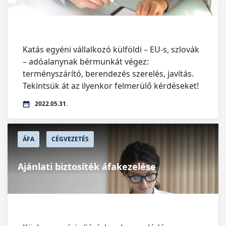
Katás egyéni vállalkozó külföldi – EU-s, szlovák
– adóalanynak bérmunkát végez:
terményszárító, berendezés szerelés, javítás.
Tekintsük át az ilyenkor felmerülő kérdéseket!
2022.05.31.
ÁFA
CÉGVEZETÉS
Ajánlati biztosíték áfakezelése