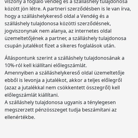
viszony a foglaló vendég és a szálláshely tulajdonosa
között jön létre. A partneri szerződésben is le van írva,
hogy a szálláshelykereső oldal a Vendég és a
szálláshely tulajdonosa közötti szerződésnek,
jogviszonynak nem alanya, az internetes oldal
üzemeltetőjének a partner, a szálláshely tulajdonosa
csupán jutalékot fizet a sikeres foglalások után.
Álláspontunk szerint a szálláshely tulajdonosának a
10%-ról kell kiállítani előlegszámlát.
Amennyiben a szálláshelykereső oldal üzemeltetője
ebből is levonja a jutalékot, akkor a teljes előlegről
(azaz a jutalékkal nem csökkentett összegről) kell
előlegszámlát kiállítani.
A szálláshely tulajdonosa ugyanis a ténylegesen
megszerzett pénzösszeget tudja beszámítani az
ellenértékbe.