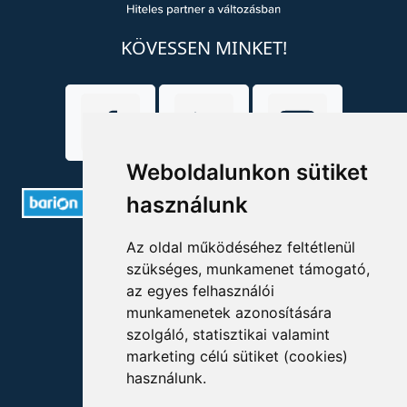
KÖVESSEN MINKET!
Weboldalunkon sütiket
használunk
ELÉRHETŐSÉGEK
Az oldal működéséhez feltétlenül
szükséges, munkamenet támogató,
az egyes felhasználói
+36 1 880 7600
munkamenetek azonosítására
info@mprx.hu
szolgáló, statisztikai valamint
marketing célú sütiket (cookies)
használunk.