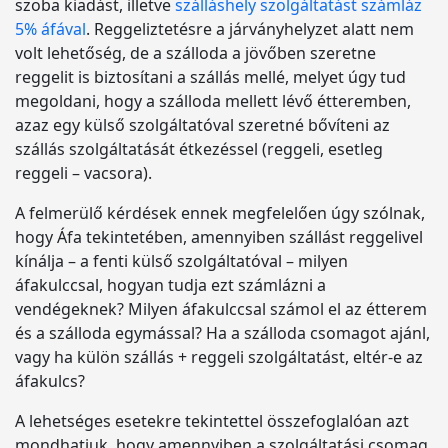
szoba kiadást, illetve
szálláshely szolgáltatást számláz
5% áfával
. Reggeliztetésre a járványhelyzet alatt nem
volt lehetőség, de a szálloda a jövőben szeretne
reggelit is biztosítani a szállás mellé, melyet úgy tud
megoldani, hogy a szálloda mellett lévő étteremben,
azaz egy külső szolgáltatóval szeretné bővíteni az
szállás szolgáltatását étkezéssel (reggeli, esetleg
reggeli – vacsora).
A felmerülő kérdések ennek megfelelően úgy szólnak,
hogy Áfa tekintetében, amennyiben szállást reggelivel
kínálja – a fenti külső szolgáltatóval – milyen
áfakulccsal, hogyan tudja ezt számlázni a
vendégeknek? Milyen áfakulccsal számol el az étterem
és a szálloda egymással? Ha a szálloda csomagot ajánl,
vagy ha külön szállás + reggeli szolgáltatást, eltér-e az
áfakulcs?
A lehetséges esetekre tekintettel összefoglalóan azt
mondhatjuk, hogy amennyiben a szolgáltatási csomag