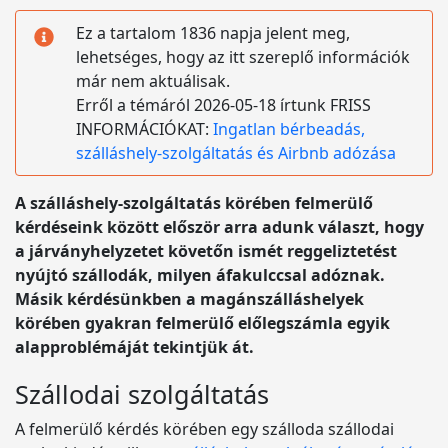
Ez a tartalom 1836 napja jelent meg,
lehetséges, hogy az itt szereplő információk
már nem aktuálisak.
Erről a témáról 2026-05-18 írtunk FRISS
INFORMÁCIÓKAT:
Ingatlan bérbeadás,
szálláshely-szolgáltatás és Airbnb adózása
A szálláshely-szolgáltatás körében felmerülő
kérdéseink között először arra adunk választ, hogy
a járványhelyzetet követőn ismét reggeliztetést
nyújtó szállodák, milyen áfakulccsal adóznak.
Másik kérdésünkben a magánszálláshelyek
körében gyakran felmerülő előlegszámla egyik
alapproblémáját tekintjük át.
Szállodai szolgáltatás
A felmerülő kérdés körében egy szálloda szállodai