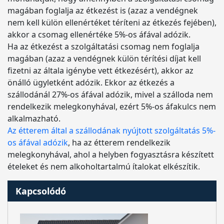
magában foglalja az étkezést is (azaz a vendégnek
nem kell külön ellenértéket téríteni az étkezés fejében),
akkor a csomag ellenértéke 5%-os áfával adózik.
Ha az étkezést a szolgáltatási csomag nem foglalja
magában (azaz a vendégnek külön térítési díjat kell
fizetni az általa igénybe vett étkezésért), akkor az
önálló ügyletként adózik. Ekkor az étkezés a
szállodánál 27%-os áfával adózik, mivel a szálloda nem
rendelkezik melegkonyhával, ezért 5%-os áfakulcs nem
alkalmazható.
Az étterem által a szállodának nyújtott szolgáltatás 5%-
os áfával adózik
, ha az étterem rendelkezik
melegkonyhával, ahol a helyben fogyasztásra készített
ételeket és nem alkoholtartalmú ítalokat elkészítik.
Kapcsolódó