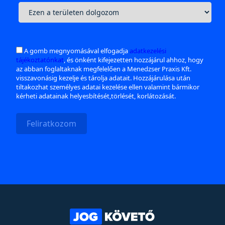
A gomb megnyomásával elfogadja
adatkezelési
tájékoztatónkat
, és önként kifejezetten hozzájárul ahhoz, hogy
az abban foglaltaknak megfelelően a Menedzser Praxis Kft.
visszavonásig kezelje és tárolja adatait. Hozzájárulása után
tiltakozhat személyes adatai kezelése ellen valamint bármikor
kérheti adatainak helyesbítését,törlését, korlátozását.
Feliratkozom