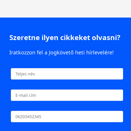
Szeretne ilyen cikkeket olvasni?
Iratkozzon fel a Jogkövető heti hírlevelére!