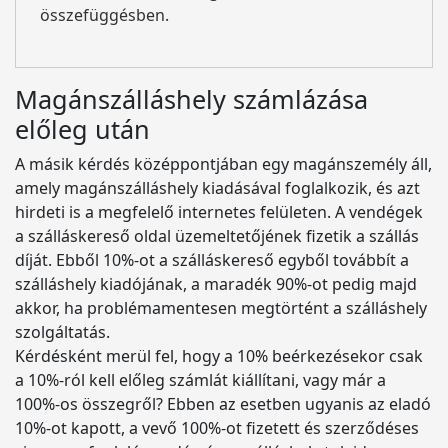
összefüggésben.
Magánszálláshely számlázása
előleg után
A másik kérdés középpontjában egy magánszemély áll,
amely magánszálláshely kiadásával foglalkozik, és azt
hirdeti is a megfelelő internetes felületen. A vendégek
a szálláskereső oldal üzemeltetőjének fizetik a szállás
díját. Ebből 10%-ot a szálláskereső egyből továbbít a
szálláshely kiadójának, a maradék 90%-ot pedig majd
akkor, ha problémamentesen megtörtént a szálláshely
szolgáltatás.
Kérdésként merül fel, hogy a 10% beérkezésekor csak
a 10%-ról kell előleg számlát kiállítani, vagy már a
100%-os összegről? Ebben az esetben ugyanis az eladó
10%-ot kapott, a vevő 100%-ot fizetett és szerződéses