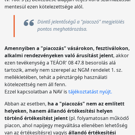
mentesül ezen kötelezettsége alól.
Döntő jelentőségű a "piacozó" megjelölés
pontos meghatározása.
Amennyiben a "piacozás" vásárokon, fesztiválokon,
alkalmi rendezvényeken való árusítást jelent
, akkor
ezen tevékenység a TEÁOR' 08 47.8 besorolás alá
tartozik, amely nem szerepel az NGM rendelet 1. sz.
mellékletében, tehát a pénztárgép használati
kötelezettség nem áll fenn.
Ezzel kapcsolatban a NAV is
tájékoztatást nyújt.
Abban az esetben,
ha a "piacozás" nem az említett
helyeken, hanem állandó értékesítési helyen
történő értékesítést jelent
(pl. folyamatosan működő
piacon, ahol napijegy megváltása ellenében lehetőség
van az értékesítésre) vagyis
állandó értékesítési