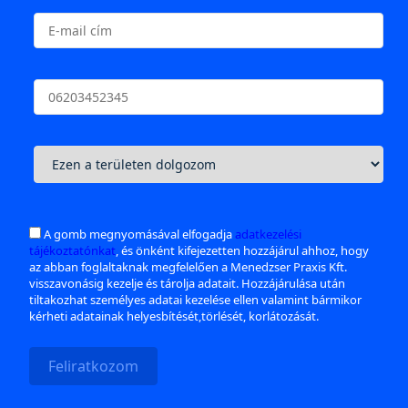
A gomb megnyomásával elfogadja
adatkezelési
tájékoztatónkat
, és önként kifejezetten hozzájárul ahhoz, hogy
az abban foglaltaknak megfelelően a Menedzser Praxis Kft.
visszavonásig kezelje és tárolja adatait. Hozzájárulása után
tiltakozhat személyes adatai kezelése ellen valamint bármikor
kérheti adatainak helyesbítését,törlését, korlátozását.
Feliratkozom