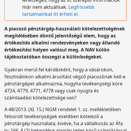
lehetséges, hogy az itt szereplő információk
már nem aktuálisak.
Legfrissebb
tartalmainkat itt érheti el.
A piacozó pénztárgép-használati kötelezettségének
megítélésében döntő jelentőségű elem, hogy az
értékesítés alkalmi rendezvényeken vagy állandó
értékesítési helyen valósul meg. A NAV külön
tájékoztatóban összegzi a különbségeket.
Gyakran merül fel kérdésként, hogy a vásárokon,
fesztiválokon alkalmi árusítást végző piacozónak kell-e
pénztárgépet alkalmaznia, hogyha tevékenységi köre
4724, 4779, 4771, 4778 vagy csak nyugta és
számlaadási kötelezettsége van?
A 48/2013. (XI. 15.) NGM rendelet 1. sz. mellékletében
felsorolt tevékenységek esetében kötelező a
pénztárgép használata, kivéve, ha a vállalkozás az Áfa
tv. 166. § (2) bekezdése alapján teljes körű számlázással