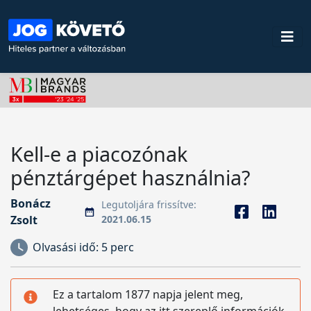
Kell-e a piacozónak
pénztárgépet használnia?
Bonácz
Legutoljára frissítve:
Zsolt
2021.06.15
Olvasási idő:
5 perc
Ez a tartalom 1877 napja jelent meg,