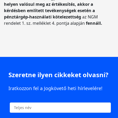
helyen valósul meg az értékesítés, akkor a
kérdésben említett tevékenységek esetén a
pénztárgép-használati kötelezettség
az NGM
rendelet 1. sz. melléklet 4. pontja alapján
fennáll.
Szeretne ilyen cikkeket olvasni?
Iratkozzon fel a Jogkövető heti hírlevelére!