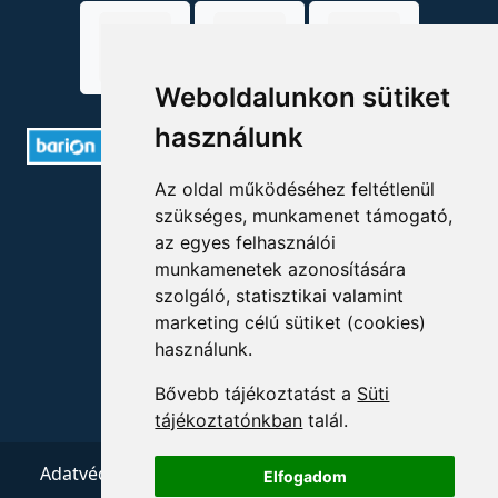
Weboldalunkon sütiket
használunk
Az oldal működéséhez feltétlenül
ELÉRHETŐSÉGEK
szükséges, munkamenet támogató,
az egyes felhasználói
+36 1 880 7600
munkamenetek azonosítására
szolgáló, statisztikai valamint
info@mprx.hu
marketing célú sütiket (cookies)
használunk.
Bővebb tájékoztatást a
Süti
tájékoztatónkban
talál.
Adatvédelem
ÁSZF
Impresszum
Kapcsolat
Elfogadom