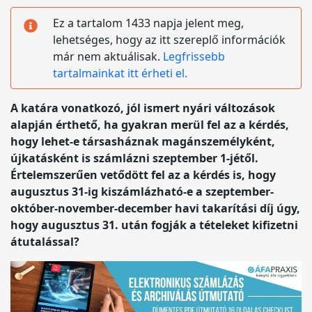
Ez a tartalom 1433 napja jelent meg,
lehetséges, hogy az itt szereplő információk
már nem aktuálisak.
Legfrissebb
tartalmainkat itt érheti el.
A katára vonatkozó, jól ismert nyári változások
alapján érthető, ha gyakran merül fel az a kérdés,
hogy lehet-e társasháznak magánszemélyként,
újkatásként is számlázni szeptember 1-jétől.
Értelemszerűen vetődött fel az a kérdés is, hogy
augusztus 31-ig kiszámlázható-e a szeptember-
október-november-december havi takarítási díj úgy,
hogy augusztus 31. után fogják a tételeket kifizetni
átutalással?