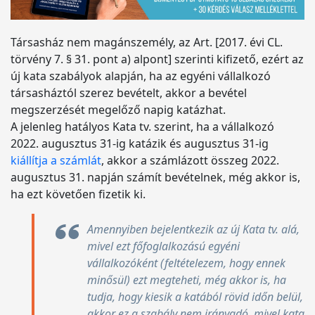
Társasház nem magánszemély, az Art. [2017. évi CL.
törvény 7. § 31. pont a) alpont] szerinti kifizető, ezért az
új kata szabályok alapján, ha az egyéni vállalkozó
társasháztól szerez bevételt, akkor a bevétel
megszerzését megelőző napig katázhat.
A jelenleg hatályos Kata tv. szerint, ha a vállalkozó
2022. augusztus 31-ig katázik és augusztus 31-ig
kiállítja a számlát
, akkor a számlázott összeg 2022.
augusztus 31. napján számít bevételnek, még akkor is,
ha ezt követően fizetik ki.
Amennyiben bejelentkezik az új Kata tv. alá,
mivel ezt főfoglalkozású egyéni
vállalkozóként (feltételezem, hogy ennek
minősül) ezt megteheti, még akkor is, ha
tudja, hogy kiesik a katából rövid időn belül,
akkor ez a szabály nem irányadó, mivel kata