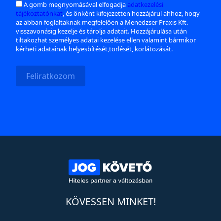
A gomb megnyomásával elfogadja
adatkezelési
tájékoztatónkat
, és önként kifejezetten hozzájárul ahhoz, hogy
az abban foglaltaknak megfelelően a Menedzser Praxis Kft.
visszavonásig kezelje és tárolja adatait. Hozzájárulása után
tiltakozhat személyes adatai kezelése ellen valamint bármikor
kérheti adatainak helyesbítését,törlését, korlátozását.
Feliratkozom
KÖVESSEN MINKET!