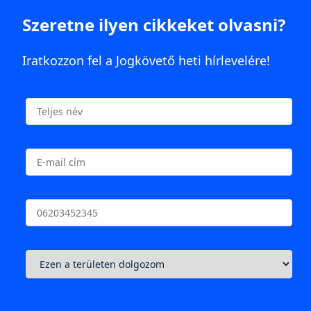
Szeretne ilyen cikkeket olvasni?
Iratkozzon fel a Jogkövető heti hírlevelére!