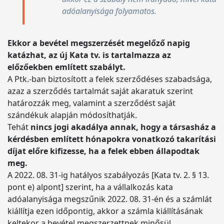
adóalanyisága folyamatos.
Ekkor a bevétel megszerzését megelőző napig
katázhat, az új Kata tv. is tartalmazza az
előzőekben említett szabályt.
A Ptk.-ban biztosított a felek szerződéses szabadsága,
azaz a szerződés tartalmát saját akaratuk szerint
határozzák meg, valamint a szerződést saját
szándékuk alapján módosíthatják.
Tehát
nincs jogi akadálya annak, hogy a társasház a
kérdésben említett hónapokra vonatkozó takarítási
díjat előre kifizesse, ha a felek ebben állapodtak
meg.
A 2022. 08. 31-ig hatályos szabályozás [Kata tv. 2. § 13.
pont e) alpont] szerint, ha a vállalkozás kata
adóalanyisága megszűnik 2022. 08. 31-én és a számlát
kiállítja ezen időpontig, akkor a számla kiállításának
keltekor a bevétel megszerzettnek minősül,