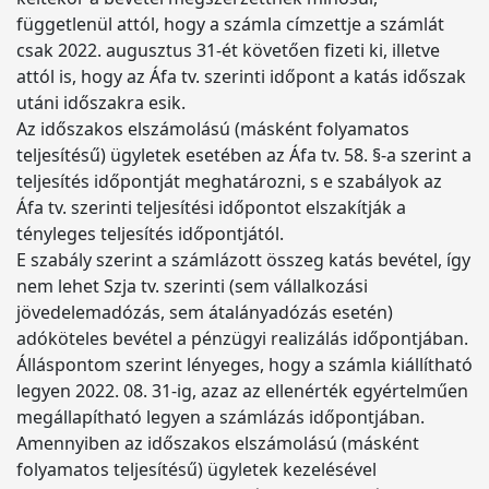
függetlenül attól, hogy a számla címzettje a számlát
csak 2022. augusztus 31-ét követően fizeti ki, illetve
attól is, hogy az Áfa tv. szerinti időpont a katás időszak
utáni időszakra esik.
Az időszakos elszámolású (másként folyamatos
teljesítésű) ügyletek esetében az Áfa tv. 58. §-a szerint a
teljesítés időpontját meghatározni, s e szabályok az
Áfa tv. szerinti teljesítési időpontot elszakítják a
tényleges teljesítés időpontjától.
E szabály szerint a számlázott összeg katás bevétel, így
nem lehet Szja tv. szerinti (sem vállalkozási
jövedelemadózás, sem átalányadózás esetén)
adóköteles bevétel a pénzügyi realizálás időpontjában.
Álláspontom szerint lényeges, hogy a számla kiállítható
legyen 2022. 08. 31-ig, azaz az ellenérték egyértelműen
megállapítható legyen a számlázás időpontjában.
Amennyiben az időszakos elszámolású (másként
folyamatos teljesítésű) ügyletek kezelésével