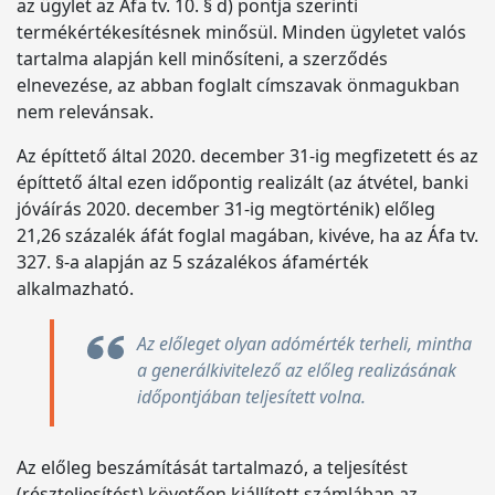
az ügylet az Áfa tv. 10. § d) pontja szerinti
termékértékesítésnek minősül. Minden ügyletet valós
tartalma alapján kell minősíteni, a szerződés
elnevezése, az abban foglalt címszavak önmagukban
nem relevánsak.
Az építtető által 2020. december 31-ig megfizetett és az
építtető által ezen időpontig realizált (az átvétel, banki
jóváírás 2020. december 31-ig megtörténik) előleg
21,26 százalék áfát foglal magában, kivéve, ha az Áfa tv.
327. §-a alapján az 5 százalékos áfamérték
alkalmazható.
Az előleget olyan adómérték terheli, mintha
a generálkivitelező az előleg realizásának
időpontjában teljesített volna.
Az előleg beszámítását tartalmazó, a teljesítést
(részteljesítést) követően kiállított számlában az