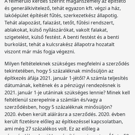
A felmerülő kérdés szerint magánszemély az építtető
és generálkivitelező, tehát egyazon kft. végzi a ház,
lakóépület építését fűtés, szerkezetkész állapotig.
Tehát alapozást, falazást, tetőt, fűtési rendszert,
ablakokat, külső nyílászárókat, vakolt falakat,
szigetelést, külső festést. A benti festést és a benti
burkolást, tehát a kulcsrakész állapotra hozatalt
viszont már más fogja végezni.
Milyen feltételeknek szükséges megfelelni a szerződés
tekintetében, hogy 5 százaléknak minősüljön az
építkezés áfája 2021. január 1-jétől? A számla teljesítés
dátumának, keltének és a pénzügyi rendezésnek is
2021. január 1-je utáninak szükséges lennie? Minek kell
feltétlenül szerepelnie a számlán és/vagy a
szerződésben, hogy 5 százaléknak minősüljön?
2020. évben került aláírásra a szerződés. 2020. évben
került fizetésre előleg az építkezéssel kapcsolatban,
ami még 27 százalékos volt. Ez az előleg a