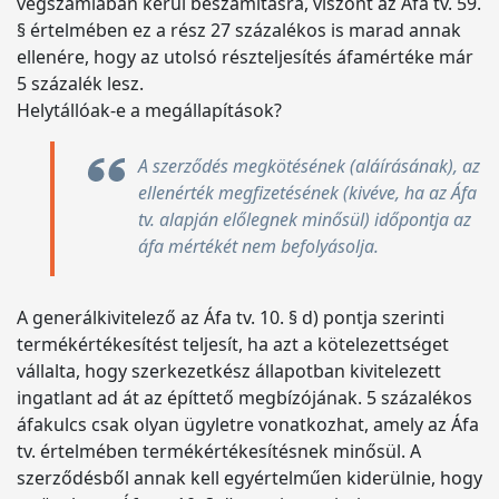
végszámlában kerül beszámításra, viszont az Áfa tv. 59.
§ értelmében ez a rész 27 százalékos is marad annak
ellenére, hogy az utolsó részteljesítés áfamértéke már
5 százalék lesz.
Helytállóak-e a megállapítások?
A szerződés megkötésének (aláírásának), az
ellenérték megfizetésének (kivéve, ha az Áfa
tv. alapján előlegnek minősül) időpontja az
áfa mértékét nem befolyásolja.
A generálkivitelező az Áfa tv. 10. § d) pontja szerinti
termékértékesítést teljesít, ha azt a kötelezettséget
vállalta, hogy szerkezetkész állapotban kivitelezett
ingatlant ad át az építtető megbízójának. 5 százalékos
áfakulcs csak olyan ügyletre vonatkozhat, amely az Áfa
tv. értelmében termékértékesítésnek minősül. A
szerződésből annak kell egyértelműen kiderülnie, hogy