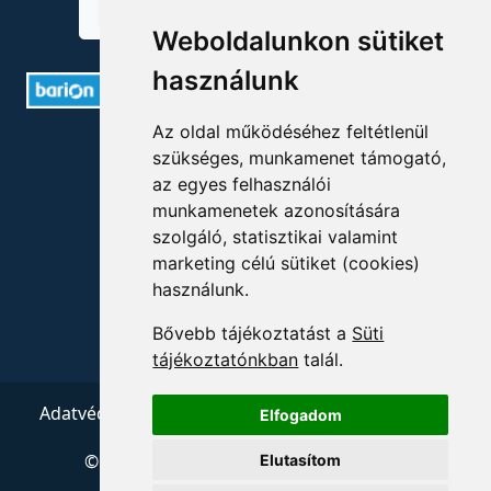
Weboldalunkon sütiket
használunk
Az oldal működéséhez feltétlenül
ELÉRHETŐSÉGEK
szükséges, munkamenet támogató,
az egyes felhasználói
+36 1 880 7600
munkamenetek azonosítására
szolgáló, statisztikai valamint
info@mprx.hu
marketing célú sütiket (cookies)
használunk.
Bővebb tájékoztatást a
Süti
tájékoztatónkban
talál.
Adatvédelem
ÁSZF
Impresszum
Kapcsolat
Elfogadom
© 2026 Copyright:
Menedzserpraxis.hu
Elutasítom