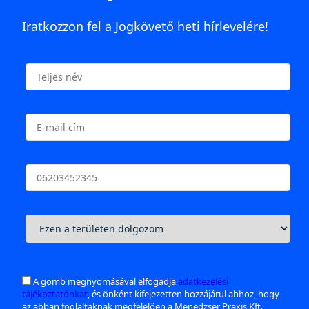
Iratkozzon fel a Jogkövető heti hírlevelére!
A gomb megnyomásával elfogadja
adatkezelési
tájékoztatónkat
, és önként kifejezetten hozzájárul ahhoz, hogy
az abban foglaltaknak megfelelően a Menedzser Praxis Kft.