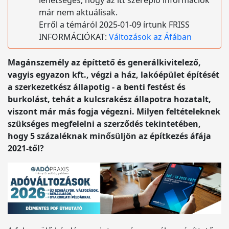
lehetséges, hogy az itt szereplő információk
már nem aktuálisak.
Erről a témáról 2025-01-09 írtunk FRISS
INFORMÁCIÓKAT:
Változások az Áfában
Magánszemély az építtető és generálkivitelező,
vagyis egyazon kft., végzi a ház, lakóépület építését
a szerkezetkész állapotig - a benti festést és
burkolást, tehát a kulcsrakész állapotra hozatalt,
viszont már más fogja végezni. Milyen feltételeknek
szükséges megfelelni a szerződés tekintetében,
hogy 5 százaléknak minősüljön az építkezés áfája
2021-től?