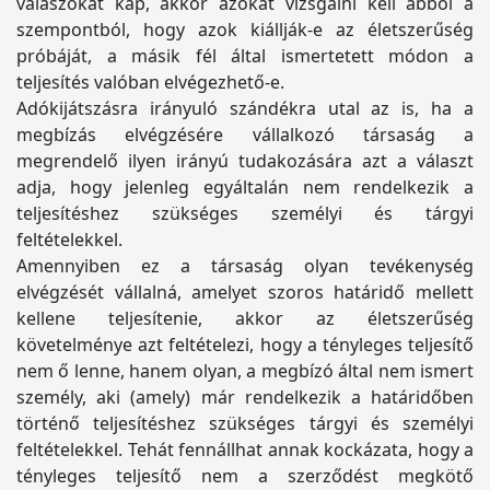
válaszokat kap, akkor azokat vizsgálni kell abból a
szempontból, hogy azok kiállják-e az életszerűség
próbáját, a másik fél által ismertetett módon a
teljesítés valóban elvégezhető-e.
Adókijátszásra irányuló szándékra utal az is, ha a
megbízás elvégzésére vállalkozó társaság a
megrendelő ilyen irányú tudakozására azt a választ
adja, hogy jelenleg egyáltalán nem rendelkezik a
teljesítéshez szükséges személyi és tárgyi
feltételekkel.
Amennyiben ez a társaság olyan tevékenység
elvégzését vállalná, amelyet szoros határidő mellett
kellene teljesítenie, akkor az életszerűség
követelménye azt feltételezi, hogy a tényleges teljesítő
nem ő lenne, hanem olyan, a megbízó által nem ismert
személy, aki (amely) már rendelkezik a határidőben
történő teljesítéshez szükséges tárgyi és személyi
feltételekkel. Tehát fennállhat annak kockázata, hogy a
tényleges teljesítő nem a szerződést megkötő