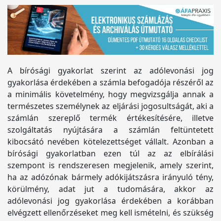
A bírósági gyakorlat szerint az adólevonási jog
gyakorlása érdekében a számla befogadója részéről az
a minimális követelmény, hogy megvizsgálja annak a
természetes személynek az eljárási jogosultságát, aki a
számlán szereplő termék értékesítésére, illetve
szolgáltatás nyújtására a számlán feltüntetett
kibocsátó nevében kötelezettséget vállalt. Azonban a
bírósági gyakorlatban ezen túl az az elbírálási
szempont is rendszeresen megjelenik, amely szerint,
ha az adózónak bármely adókijátszásra irányuló tény,
körülmény, adat jut a tudomására, akkor az
adólevonási jog gyakorlása érdekében a korábban
elvégzett ellenőrzéseket meg kell ismételni, és szükség