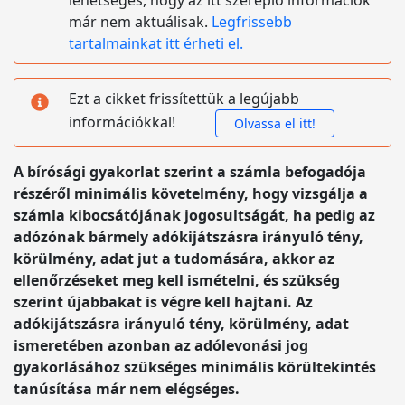
lehetséges, hogy az itt szereplő információk
már nem aktuálisak.
Legfrissebb
tartalmainkat itt érheti el.
Ezt a cikket frissítettük a legújabb
információkkal!
Olvassa el itt!
A bírósági gyakorlat szerint a számla befogadója
részéről minimális követelmény, hogy vizsgálja a
számla kibocsátójának jogosultságát, ha pedig az
adózónak bármely adókijátszásra irányuló tény,
körülmény, adat jut a tudomására, akkor az
ellenőrzéseket meg kell ismételni, és szükség
szerint újabbakat is végre kell hajtani. Az
adókijátszásra irányuló tény, körülmény, adat
ismeretében azonban az adólevonási jog
gyakorlásához szükséges minimális körültekintés
tanúsítása már nem elégséges.