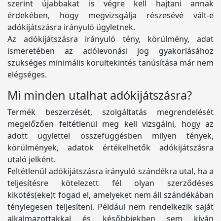
szerint újabbakat is végre kell hajtani annak
érdekében, hogy megvizsgálja részesévé vált-e
adókijátszásra irányuló ügyletnek.
Az adókijátszásra irányuló tény, körülmény, adat
ismeretében az adólevonási jog gyakorlásához
szükséges minimális körültekintés tanúsítása már nem
elégséges.
Mi minden utalhat adókijátszásra?
Termék beszerzését, szolgáltatás megrendelését
megelőzően feltétlenül meg kell vizsgálni, hogy az
adott ügylettel összefüggésben milyen tények,
körülmények, adatok értékelhetők adókijátszásra
utaló jelként.
Feltétlenül adókijátszásra irányuló szándékra utal, ha a
teljesítésre kötelezett fél olyan szerződéses
kikötés(eke)t fogad el, amelyeket nem áll szándékában
ténylegesen teljesíteni. Például nem rendelkezik saját
alkalmazottakkal és későbbiekben sem kíván