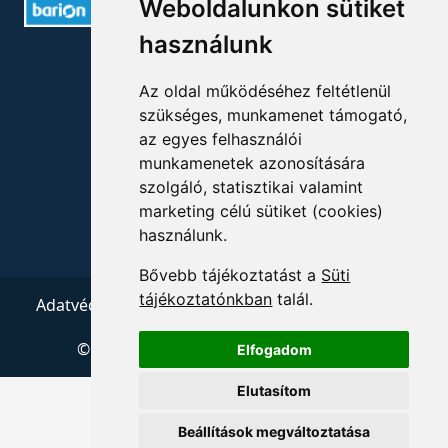
Weboldalunkon sütiket
használunk
ELÉRHETŐSÉGEK
Az oldal működéséhez feltétlenül
+36 1 880 7600
szükséges, munkamenet támogató,
az egyes felhasználói
info@mprx.hu
munkamenetek azonosítására
szolgáló, statisztikai valamint
marketing célú sütiket (cookies)
használunk.
Bővebb tájékoztatást a
Süti
tájékoztatónkban
talál.
Adatvédelem
ÁSZF
Impresszum
Kapcsolat
© 2026 Copyright:
Menedzserpraxis.hu
Elfogadom
Elutasítom
Beállítások megváltoztatása