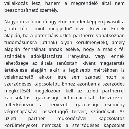
vállalkozás lesz, hanem a megrendelő által nem
beazonosítható személy.
Nagyobb volumenű ügyletnél mindenképpen javasolt a
„jobb félni, mint megijedni” elvet követni. Ennek
alapján, ha a potenciális üzleti partnerre vonatkozóan
tudomásunkra jut(nak) olyan körülmény(ek), amely
alapján fennállhat annak esélye, hogy a másik fél
szándéka adókijátszásra irányulna, vagy ennek
lehetősége az általa tanúsítani kívánt magatartás
értékelése alapján akár a legkisebb mértékben is
vélelmezhető, akkor létre sem szabad hozni a
szerződéses kapcsolatot. Ehhez azonban a szerződés
megkötését megelőzően kell az üzleti partnerrel
kapcsolatos gazdasági információkat beszerezni,
feltérképezni a tervezett gazdasági esemény
végrehajtásával összefüggő terveit, szándékait. Az
üzleti partner működésével kapcsolatos
körülményeket nemcsak a szerződéses kapcsolat