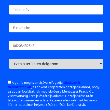
A gomb megnyomásával elfogadja
adatkezelési
tájékoztatónkat
, és önként kifejezetten hozzájárul ahhoz, hogy
az abban foglaltaknak megfelelően a Menedzser Praxis Kft.
visszavonásig kezelje és tárolja adatait. Hozzájárulása után
tiltakozhat személyes adatai kezelése ellen valamint bármikor
kérheti adatainak helyesbítését,törlését, korlátozását.