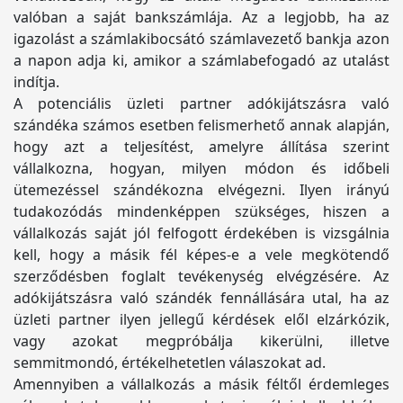
valóban a saját bankszámlája. Az a legjobb, ha az
igazolást a számlakibocsátó számlavezető bankja azon
a napon adja ki, amikor a számlabefogadó az utalást
indítja.
A potenciális üzleti partner adókijátszásra való
szándéka számos esetben felismerhető annak alapján,
hogy azt a teljesítést, amelyre állítása szerint
vállalkozna, hogyan, milyen módon és időbeli
ütemezéssel szándékozna elvégezni. Ilyen irányú
tudakozódás mindenképpen szükséges, hiszen a
vállalkozás saját jól felfogott érdekében is vizsgálnia
kell, hogy a másik fél képes-e a vele megkötendő
szerződésben foglalt tevékenység elvégzésére. Az
adókijátszásra való szándék fennállására utal, ha az
üzleti partner ilyen jellegű kérdések elől elzárkózik,
vagy azokat megpróbálja kikerülni, illetve
semmitmondó, értékelhetetlen válaszokat ad.
Amennyiben a vállalkozás a másik féltől érdemleges