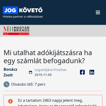
Mi utalhat adókijátszásra ha
egy számlát befogadunk?
Bonácz
Legutoljára frissítve:
Zsolt
2019.11.09
Olvasási idő:
7 perc
Ez a tartalom 2463 napja jelent meg,