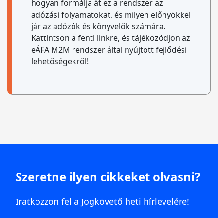
hogyan formálja át ez a rendszer az
adózási folyamatokat, és milyen előnyökkel
jár az adózók és könyvelők számára.
Kattintson a fenti linkre, és tájékozódjon az
eÁFA M2M rendszer által nyújtott fejlődési
lehetőségekről!
Szeretne ilyen cikkeket olvasni?
Iratkozzon fel a Jogkövető heti hírlevelére!