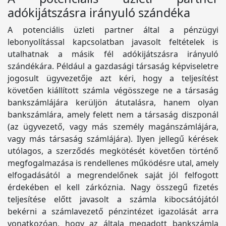
adókijátszásra irányuló szándéka
A potenciális üzleti partner által a pénzügyi
lebonyolítással kapcsolatban javasolt feltételek is
utalhatnak a másik fél adókijátszásra irányuló
szándékára. Például a gazdasági társaság képviseletre
jogosult ügyvezetője azt kéri, hogy a teljesítést
követően kiállított számla végösszege ne a társaság
bankszámlájára kerüljön átutalásra, hanem olyan
bankszámlára, amely felett nem a társaság diszponál
(az ügyvezető, vagy más személy magánszámlájára,
vagy más társaság számlájára). Ilyen jellegű kérések
utólagos, a szerződés megkötését követően történő
megfogalmazása is rendellenes működésre utal, amely
elfogadásától a megrendelőnek saját jól felfogott
érdekében el kell zárkóznia. Nagy összegű fizetés
teljesítése előtt javasolt a számla kibocsátójától
bekérni a számlavezető pénzintézet igazolását arra
vonatkozóan, hogy az általa megadott bankszámla