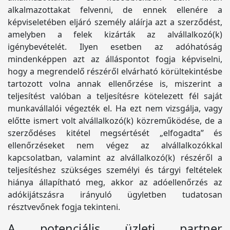
alkalmazottakat felvenni, de ennek ellenére a
képviseletében eljáró személy aláírja azt a szerződést,
amelyben a felek kizárták az alvállalkozó(k)
igénybevételét. Ilyen esetben az adóhatóság
mindenképpen azt az álláspontot fogja képviselni,
hogy a megrendelő részéről elvárható körültekintésbe
tartozott volna annak ellenőrzése is, miszerint a
teljesítést valóban a teljesítésre kötelezett fél saját
munkavállalói végezték el. Ha ezt nem vizsgálja, vagy
előtte ismert volt alvállalkozó(k) közreműködése, de a
szerződéses kitétel megsértését „elfogadta” és
ellenőrzéseket nem végez az alvállalkozókkal
kapcsolatban, valamint az alvállalkozó(k) részéről a
teljesítéshez szükséges személyi és tárgyi feltételek
hiánya állapítható meg, akkor az adóellenőrzés az
adókijátszásra irányuló ügyletben tudatosan
résztvevőnek fogja tekinteni.
A potenciális üzleti partner