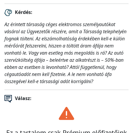
Kérdés:
Az érintett társaság céges elektromos személyautókat
vásárol az Ügyvezetők részére, amit a Társaság telephelyén
fognak tölteni. Az elszámolhatóság érdekében kell-e külön
mérőórát felszerelni, hiszen a töltött áram áfája nem
vonható le. Vagy van esetleg más megoldás is rá? Az autó
szervízköltség áfája – beleértve az alkatrészt is – 50%-ban
ebben az esetben is levonható? Attól függetlenül, hogy
cégautóadót nem kell fizetnie. A le nem vonható áfa
összegével kell-e társasági adót korrigálni?
Válasz:
Ez a tartalom csak Prémium előfizetőink