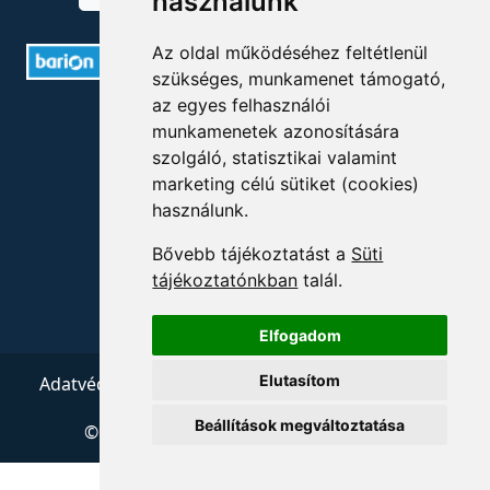
használunk
Az oldal működéséhez feltétlenül
szükséges, munkamenet támogató,
az egyes felhasználói
ELÉRHETŐSÉGEK
munkamenetek azonosítására
szolgáló, statisztikai valamint
+36 1 880 7600
marketing célú sütiket (cookies)
használunk.
info@mprx.hu
Bővebb tájékoztatást a
Süti
tájékoztatónkban
talál.
Elfogadom
Elutasítom
Adatvédelem
ÁSZF
Impresszum
Kapcsolat
Beállítások megváltoztatása
© 2026 Copyright:
Menedzserpraxis.hu