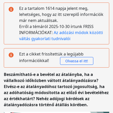
Ez a tartalom 1614 napja jelent meg,
lehetséges, hogy az itt szereplő információk
már nem aktuálisak.
Erről a témáról 2025-10-30 írtunk FRISS
INFORMÁCIÓKAT:
Az adózási módok közötti
váltás gyakorlati tudnivalói
Ezt a cikket frissítettük a legújabb
információkkal!
Olvassa el itt!
Beszámítható-e a bevétel az átalányba, ha a
vállalkozó időközben váltott átalányadózásra?
Elvész-e az átalányadóhoz tartozó jogosultság, ha
az adóhatóság módosította az előző évi bevételéhez
az értékhatárt? Nehéz adójogi kérdések az
átalányadózásra történő átállás körében.