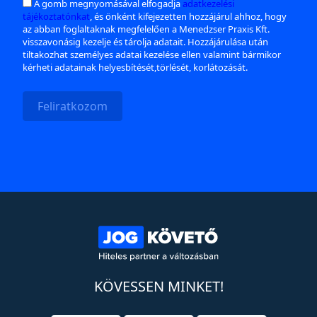
A gomb megnyomásával elfogadja
adatkezelési
tájékoztatónkat
, és önként kifejezetten hozzájárul ahhoz, hogy
az abban foglaltaknak megfelelően a Menedzser Praxis Kft.
visszavonásig kezelje és tárolja adatait. Hozzájárulása után
tiltakozhat személyes adatai kezelése ellen valamint bármikor
kérheti adatainak helyesbítését,törlését, korlátozását.
Feliratkozom
KÖVESSEN MINKET!