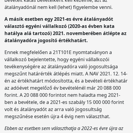
bevételt katás bevételként kell kezelnie, azt az
átalányadónál nem kell (lehet) figyelembe venni.
A másik esetben egy 2021-es évre átalányadót
választó egyéni vállalkozó (2020-as évben kata
hatálya alá tartozó) 2021. novemberében átlépte az
átalányadóra jogosító értékhatárt.
Ennek megfelelően a 21T101E nyomtatványon a
vállalkozó bejelentette, hogy egyéni vállalkozói
tevékenységére az átalányadóra való jogosultsága
megszűnt határérték átlépés miatt. A NAV 2021. 12. 14-
én az értékhatárt módosította, és a bevételi értékhatár
az adóévet megelőző év bevételénél már 20 088 000
forint. A 20 088 000 forintot nem haladta meg 2021-
ben a bevétele, de a 2021-es szabály 15 000 000 forint
volt és átalányadót az arra való jogosultság
megszűnése esetén újra 4 évig nem választhat.
Ebben az esetben sem választhatja a 2022-es évre újra az