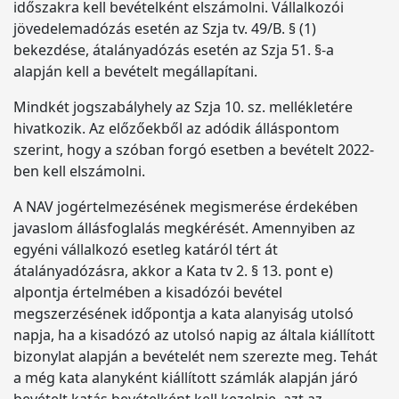
időszakra kell bevételként elszámolni. Vállalkozói
jövedelemadózás esetén az Szja tv. 49/B. § (1)
bekezdése, átalányadózás esetén az Szja 51. §-a
alapján kell a bevételt megállapítani.
Mindkét jogszabályhely az Szja 10. sz. mellékletére
hivatkozik. Az előzőekből az adódik álláspontom
szerint, hogy a szóban forgó esetben a bevételt 2022-
ben kell elszámolni.
A NAV jogértelmezésének megismerése érdekében
javaslom állásfoglalás megkérését. Amennyiben az
egyéni vállalkozó esetleg katáról tért át
átalányadózásra, akkor a Kata tv 2. § 13. pont e)
alpontja értelmében a kisadózói bevétel
megszerzésének időpontja a kata alanyiság utolsó
napja, ha a kisadózó az utolsó napig az általa kiállított
bizonylat alapján a bevételét nem szerezte meg. Tehát
a még kata alanyként kiállított számlák alapján járó