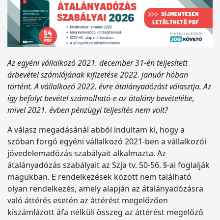
Az egyéni vállalkozó 2021. december 31-én teljesített
árbevétel számlájának kifizetése 2022. január hóban
történt. A vállalkozó 2022. évre átalányadózást választja. Az
így befolyt bevétel számolható-e az átalány bevételébe,
mivel 2021. évben pénzügyi teljesítés nem volt?
A válasz megadásánál abból indultam ki, hogy a
szóban forgó egyéni vállalkozó 2021-ben a vállalkozói
jövedelemadózás szabályait alkalmazta. Az
átalányadózás szabályait az Szja tv. 50-56. §-ai foglalják
magukban. E rendelkezések között nem található
olyan rendelkezés, amely alapján az átalányadózásra
való áttérés esetén az áttérést megelőzően
kiszámlázott áfa nélküli összeg az áttérést megelőző