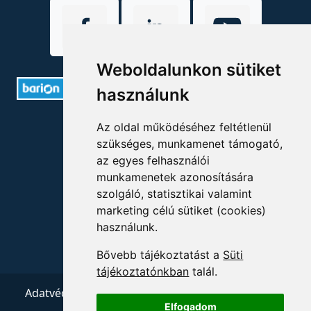
Weboldalunkon sütiket
használunk
ELÉRHETŐSÉGEK
Az oldal működéséhez feltétlenül
szükséges, munkamenet támogató,
+36 1 880 7600
az egyes felhasználói
munkamenetek azonosítására
info@mprx.hu
szolgáló, statisztikai valamint
marketing célú sütiket (cookies)
használunk.
Bővebb tájékoztatást a
Süti
tájékoztatónkban
talál.
Adatvédelem
ÁSZF
Impresszum
Kapcsolat
Elfogadom