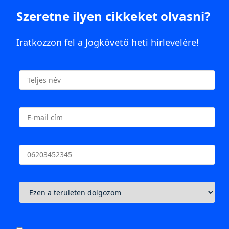
Szeretne ilyen cikkeket olvasni?
Iratkozzon fel a Jogkövető heti hírlevelére!