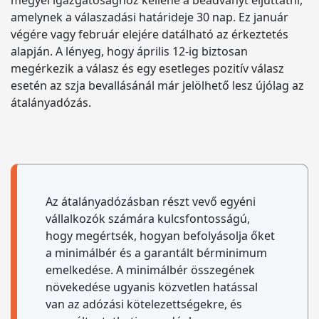
megyei igazgatósághoz kellene a beadványt eljuttatni,
amelynek a válaszadási határideje 30 nap. Ez január
végére vagy február elejére datálható az érkeztetés
alapján. A lényeg, hogy április 12-ig biztosan
megérkezik a válasz és egy esetleges pozitív válasz
esetén az szja bevallásánál már jelölhető lesz újólag az
átalányadózás.
Az átalányadózásban részt vevő egyéni
vállalkozók számára kulcsfontosságú,
hogy megértsék, hogyan befolyásolja őket
a minimálbér és a garantált bérminimum
emelkedése. A minimálbér összegének
növekedése ugyanis közvetlen hatással
van az adózási kötelezettségekre, és