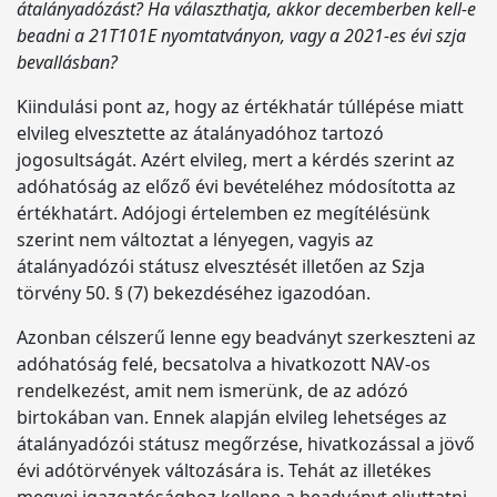
átalányadózást? Ha választhatja, akkor decemberben kell-e
beadni a 21T101E nyomtatványon, vagy a 2021-es évi szja
bevallásban?
Kiindulási pont az, hogy az értékhatár túllépése miatt
elvileg elvesztette az átalányadóhoz tartozó
jogosultságát. Azért elvileg, mert a kérdés szerint az
adóhatóság az előző évi bevételéhez módosította az
értékhatárt. Adójogi értelemben ez megítélésünk
szerint nem változtat a lényegen, vagyis az
átalányadózói státusz elvesztését illetően az Szja
törvény 50. § (7) bekezdéséhez igazodóan.
Azonban célszerű lenne egy beadványt szerkeszteni az
adóhatóság felé, becsatolva a hivatkozott NAV-os
rendelkezést, amit nem ismerünk, de az adózó
birtokában van. Ennek alapján elvileg lehetséges az
átalányadózói státusz megőrzése, hivatkozással a jövő
évi adótörvények változására is. Tehát az illetékes