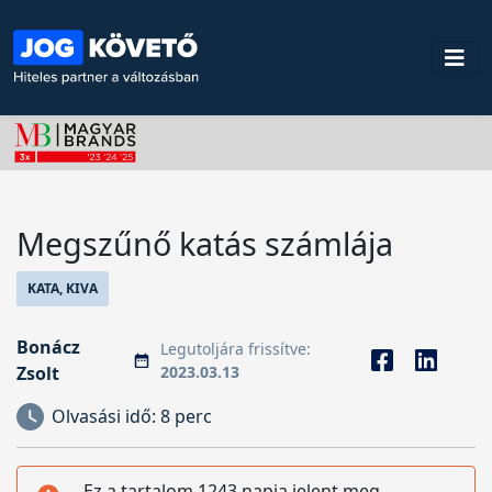
Megszűnő katás számlája
KATA, KIVA
Bonácz
Legutoljára frissítve:
Zsolt
2023.03.13
Olvasási idő:
8 perc
Ez a tartalom 1243 napja jelent meg,