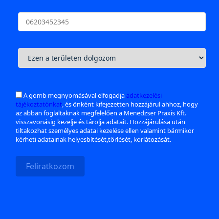
A gomb megnyomásával elfogadja
adatkezelési
tájékoztatónkat
, és önként kifejezetten hozzájárul ahhoz, hogy
az abban foglaltaknak megfelelően a Menedzser Praxis Kft.
visszavonásig kezelje és tárolja adatait. Hozzájárulása után
tiltakozhat személyes adatai kezelése ellen valamint bármikor
kérheti adatainak helyesbítését,törlését, korlátozását.
Feliratkozom