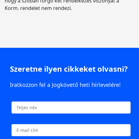
hogy a szóban forgó két rendelkezés viszonyát a
Korm. rendelet nem rendezi.
Szeretne ilyen cikkeket olvasni?
Iratkozzon fel a Jogkövető heti hírlevelére!