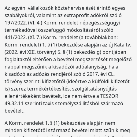
Az egyéni vállalkozók közteherviselését érintő egyes
szabályokról, valamint az extraprofit adókról szóló
197/2022. (VI. 4.) Korm. rendelet népegészségügyi
termékadóval összefüggő módosításáról szóló
441/2022. (XI. 7.) Korm. rendelet (a továbbiakban:
Korm. rendelet) 1. § (1) bekezdése alapján az új Kata tv.
(2022. évi XIII. törvény) 5. § (1) bekezdés g) pontjában
foglaltaktól eltérően a bevétel megszerzését megelőző
nappal megszűnik a kisadózói adóalanyiság, ha a
kisadózó az adózás rendjéről szóló 2017. évi CL.
törvény szerinti kifizetőtől (ideértve a külföldi kifizetőt
is) szerez termékértékesítés, szolgáltatásnyújtás
ellenértékeként bevételt, ide nem értve a TESZOR
49.32.11 szerinti taxis személyszállításból származó
bevételt.
A Korm. rendelet 1. § (1) bekezdése alapján nem
minden kifizetőtől származó bevétel miatt szűnik meg