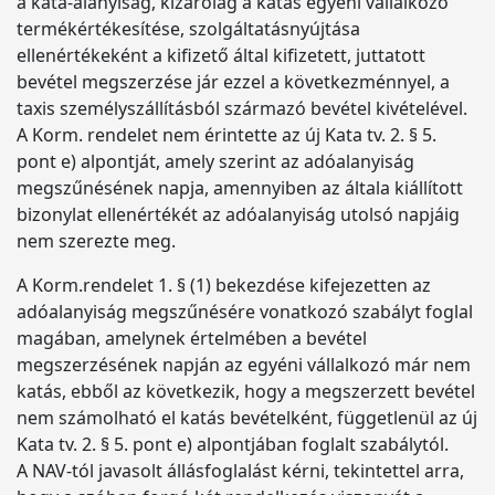
a kata-alanyiság, kizárólag a katás egyéni vállalkozó
termékértékesítése, szolgáltatásnyújtása
ellenértékeként a kifizető által kifizetett, juttatott
bevétel megszerzése jár ezzel a következménnyel, a
taxis személyszállításból származó bevétel kivételével.
A Korm. rendelet nem érintette az új Kata tv. 2. § 5.
pont e) alpontját, amely szerint az adóalanyiság
megszűnésének napja, amennyiben az általa kiállított
bizonylat ellenértékét az adóalanyiság utolsó napjáig
nem szerezte meg.
A Korm.rendelet 1. § (1) bekezdése kifejezetten az
adóalanyiság megszűnésére vonatkozó szabályt foglal
magában, amelynek értelmében a bevétel
megszerzésének napján az egyéni vállalkozó már nem
katás, ebből az következik, hogy a megszerzett bevétel
nem számolható el katás bevételként, függetlenül az új
Kata tv. 2. § 5. pont e) alpontjában foglalt szabálytól.
A NAV-tól javasolt állásfoglalást kérni, tekintettel arra,