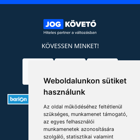
KÖVESSEN MINKET!
Weboldalunkon sütiket
használunk
Az oldal működéséhez feltétlenül
szükséges, munkamenet támogató,
ELÉRHETŐSÉGEK
az egyes felhasználói
munkamenetek azonosítására
+36 1 880 7600
szolgáló, statisztikai valamint