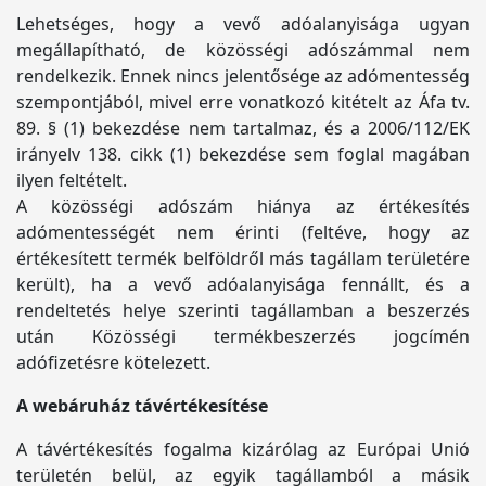
Lehetséges, hogy a vevő adóalanyisága ugyan
megállapítható, de közösségi adószámmal nem
rendelkezik. Ennek nincs jelentősége az adómentesség
szempontjából, mivel erre vonatkozó kitételt az Áfa tv.
89. § (1) bekezdése nem tartalmaz, és a 2006/112/EK
irányelv 138. cikk (1) bekezdése sem foglal magában
ilyen feltételt.
A közösségi adószám hiánya az értékesítés
adómentességét nem érinti (feltéve, hogy az
értékesített termék belföldről más tagállam területére
került), ha a vevő adóalanyisága fennállt, és a
rendeltetés helye szerinti tagállamban a beszerzés
után Közösségi termékbeszerzés jogcímén
adófizetésre kötelezett.
A webáruház távértékesítése
A távértékesítés fogalma kizárólag az Európai Unió
területén belül, az egyik tagállamból a másik