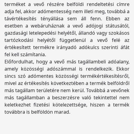
terméket a vevő részére belföldi rendeltetési címre
adja fel, akkor adómentesség nem illeti meg, továbbá a
távértékesítés tényállása sem áll fenn. Ebben az
esetben a webáruháznak a vevő adójogi státusától,
gazdasági letelepedési helyétől, állandó vagy szokásos
tartózkodási helyétől függetlenül a vevő felé az
értékesített termékre irányadó adókulcs szerinti áfát
fel kell számítania.
Előfordulhat, hogy a vevő más tagállambeli adóalany,
amely közösségi adószámmal is rendelkezik. Ekkor
sincs szó adómentes közösségi termékértékesítésről,
mivel az értékesítés következtében a termék belföldről
más tagállam területére nem kerül. Továbbá a vevőnek
más tagállamban a beszerzésre való tekintettel nem
keletkezhet fizetési kötelezettsége, hiszen a termék
továbbra is belföldön marad.