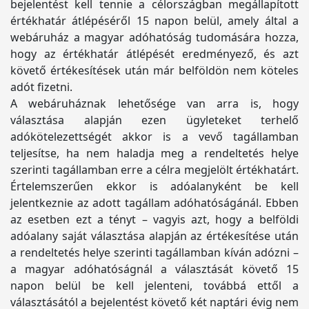
bejelentést kell tennie a célországban megállapított
értékhatár átlépéséről 15 napon belül, amely által a
webáruház a magyar adóhatóság tudomására hozza,
hogy az értékhatár átlépését eredményező, és azt
követő értékesítések után már belföldön nem köteles
adót fizetni.
A webáruháznak lehetősége van arra is, hogy
választása alapján ezen ügyleteket terhelő
adókötelezettségét akkor is a vevő tagállamban
teljesítse, ha nem haladja meg a rendeltetés helye
szerinti tagállamban erre a célra megjelölt értékhatárt.
Értelemszerűen ekkor is adóalanyként be kell
jelentkeznie az adott tagállam adóhatóságánál. Ebben
az esetben ezt a tényt – vagyis azt, hogy a belföldi
adóalany saját választása alapján az értékesítése után
a rendeltetés helye szerinti tagállamban kíván adózni –
a magyar adóhatóságnál a választását követő 15
napon belül be kell jelenteni, továbbá ettől a
választásától a bejelentést követő két naptári évig nem