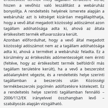
hiszen a vevőhöz való leszállítást a webáruház
bonyolítja. A rendeltetés helyének ismerete alapján a
webáruház azt is kétséget kizáróan megállapíthatja,
hogy a vevő által megadott közösségi adószámot azon
tagállam adóhatósága adta ki, ahová az általa
értékesített termék elfuvarozásra került.
Azonban előfordulhat, hogy a vevő által megadott
közösségi adószámot nem az a tagállam adóhatósága
adta ki, ahová a terméket a webáruház feladta. Ez a
körülmény az értékesítés adómentességét nem érinti
(feltéve, hogy az értékesített termék belföldről más
tagállam területére került), ha a vevő a beszerzést
adóalanyként végezte, és a rendeltetés helye szerinti
tagállamban a beszerzés után Közösségi
termékbeszerzés jogcímén adófizetésre kötelezett. Ez
a rendeltetés helye szerinti tagállamban fennálló –
2006/112/EK irányelvvel összhangban levő –
szabályozás alapján vizsgálható.