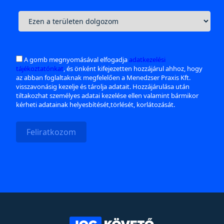
A gomb megnyomásával elfogadja
adatkezelési
tájékoztatónkat
, és önként kifejezetten hozzájárul ahhoz, hogy
az abban foglaltaknak megfelelően a Menedzser Praxis Kft.
visszavonásig kezelje és tárolja adatait. Hozzájárulása után
tiltakozhat személyes adatai kezelése ellen valamint bármikor
kérheti adatainak helyesbítését,törlését, korlátozását.
Feliratkozom