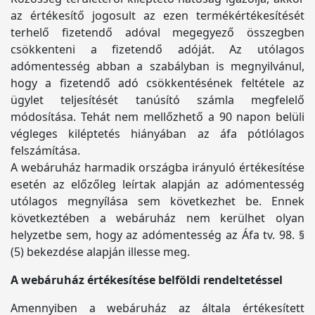
az értékesítő jogosult az ezen termékértékesítését
terhelő fizetendő adóval megegyező összegben
csökkenteni a fizetendő adóját. Az utólagos
adómentesség abban a szabályban is megnyilvánul,
hogy a fizetendő adó csökkentésének feltétele az
ügylet teljesítését tanúsító számla megfelelő
módosítása. Tehát nem mellőzhető a 90 napon belüli
végleges kiléptetés hiányában az áfa pótlólagos
felszámítása.
A webáruház harmadik országba irányuló értékesítése
esetén az előzőleg leírtak alapján az adómentesség
utólagos megnyílása sem következhet be. Ennek
következtében a webáruház nem kerülhet olyan
helyzetbe sem, hogy az adómentesség az Áfa tv. 98. §
(5) bekezdése alapján illesse meg.
A webáruház értékesítése belföldi rendeltetéssel
Amennyiben a webáruház az általa értékesített