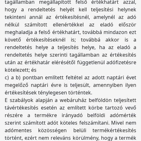
tagállamban megállapított felső értékhatárt azzal,
hogy a rendeltetés helyét kell teljesítési helynek
tekinteni annál az értékesítésnél, amelynél az adó
nélkül számított ellenértékkel az eladó először
meghaladja a felső értékhatárt, továbbá mindazon ezt
követő értékesítéseknél is; továbbá akkor is a
rendeltetés helye a teljesítés helye, ha az eladó a
rendeltetés helye szerinti tagállamban az értékesítés
után az értékhatár elérésétől függetlenül adófizetésre
kötelezett; és
c) a b) pontban említett feltétel az adott naptári évet
megelőző naptári évre is teljesült, amennyiben ilyen
értékesítések ténylegesen történtek.
E szabályok alapján a webáruház belföldön teljesített
távértékesítés esetén az említett körbe tartozó vevő
részére a termékre irányadó belföldi adómérték
szerint számított adót köteles felszámítani. Mivel nem
adómentes közösségen belüli termékértékesítés
történt, ezért nem releváns körülmény, hogy a termék