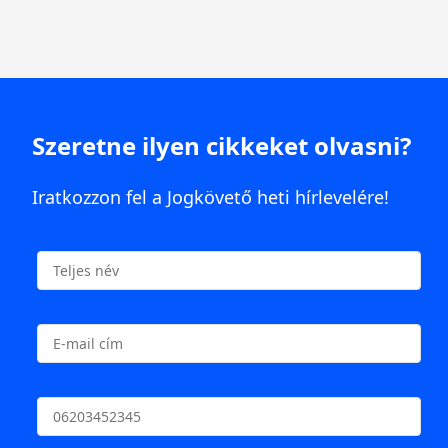
Szeretne ilyen cikkeket olvasni?
Iratkozzon fel a Jogkövető heti hírlevelére!