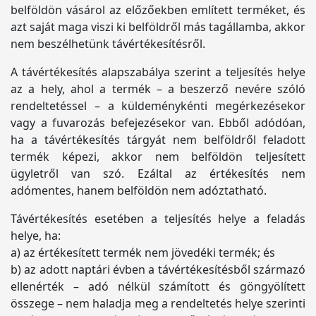
belföldön vásárol az előzőekben említett terméket, és
azt saját maga viszi ki belföldről más tagállamba, akkor
nem beszélhetünk távértékesítésről.
A távértékesítés alapszabálya szerint a teljesítés helye
az a hely, ahol a termék – a beszerző nevére szóló
rendeltetéssel – a küldeménykénti megérkezésekor
vagy a fuvarozás befejezésekor van. Ebből adódóan,
ha a távértékesítés tárgyát nem belföldről feladott
termék képezi, akkor nem belföldön teljesített
ügyletről van szó. Ezáltal az értékesítés nem
adómentes, hanem belföldön nem adóztatható.
Távértékesítés esetében a teljesítés helye a feladás
helye, ha:
a) az értékesített termék nem jövedéki termék; és
b) az adott naptári évben a távértékesítésből származó
ellenérték – adó nélkül számított és göngyölített
összege – nem haladja meg a rendeltetés helye szerinti