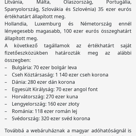
Litvánia, Málta, Olaszország, Portugália,
Spanyolország, Szlovákia és Szlovénia) 35 ezer eurós
értékhatárt állapított meg.
Hollandia, Luxemburg és Németország ennél
lényegesebb magasabb, 100 ezer eurós összeghatárt
állapított meg.
A következő tagállamok az értékhatárt saját
fizetőeszközükben határozták meg az alábbi
összegben:
– Bulgária: 70 ezer bolgár leva
– Cseh Köztársaság: 1 140 ezer cseh korona
– Dánia: 280 ezer dán korona
– Egyesült Királyság: 70 ezer angol font
– Horvátország: 270 ezer kuna
– Lengyelország: 160 ezer złoty
– Románia: 118 ezer román lej
– Svédország: 320 ezer svéd korona
Továbbá a webáruháznak a magyar adóhatóságnál is