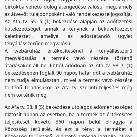
birtokba vehető dolog átengedése valósul meg, amely
az átvevőt tulajdonosként való rendelkezésre jogosítja.
Az Áfa tv. 55. § (1) bekezdése alapján az adófizetési
kötelezettséget annak a ténynek a bekövetkezése
keletkezteti, amellyel az adóztatandó ügylet
tényállásszerűen megvalósul.
A webáruház értékesítésénél a tényállásszerű
megvalósulás a termék vevő részére történő
átadásakor áll be. Ebből adódóan az Áfa tv. 98. § (1)
bekezdésében foglalt 90 napos határidőt a webáruház
nem tudja elmulasztani, mivel a termék vevő részére
történő feladásakor az Áfa tv. szerinti teljesítés még
nem történik meg.
Az Áfa tv. 98. § (5) bekezdése utólagos adómentességet
biztosít abban az esetben, ha a termék az értékesítés
teljesítését követő 360 napon belül elhagyja a
Közösség területét, és ezt a tényt a terméket a
Közösség területéről kiléptető hatóság igazolja, akkor