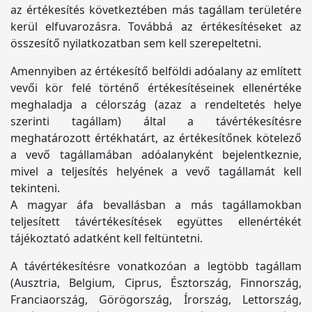
az értékesítés következtében más tagállam területére
kerül elfuvarozásra. Továbbá az értékesítéseket az
összesítő nyilatkozatban sem kell szerepeltetni.
Amennyiben az értékesítő belföldi adóalany az említett
vevői kör felé történő értékesítéseinek ellenértéke
meghaladja a célország (azaz a rendeltetés helye
szerinti tagállam) által a távértékesítésre
meghatározott értékhatárt, az értékesítőnek kötelező
a vevő tagállamában adóalanyként bejelentkeznie,
mivel a teljesítés helyének a vevő tagállamát kell
tekinteni.
A magyar áfa bevallásban a más tagállamokban
teljesített távértékesítések együttes ellenértékét
tájékoztató adatként kell feltüntetni.
A távértékesítésre vonatkozóan a legtöbb tagállam
(Ausztria, Belgium, Ciprus, Észtország, Finnország,
Franciaország, Görögország, Írország, Lettország,