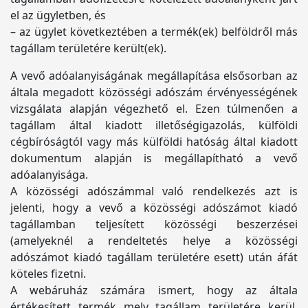
el az ügyletben, és
– az ügylet következtében a termék(ek) belföldről más
tagállam területére került(ek).
A vevő adóalanyiságának megállapítása elsősorban az
általa megadott közösségi adószám érvényességének
vizsgálata alapján végezhető el. Ezen túlmenően a
tagállam által kiadott illetőségigazolás, külföldi
cégbíróságtól vagy más külföldi hatóság által kiadott
dokumentum alapján is megállapítható a vevő
adóalanyisága.
A közösségi adószámmal való rendelkezés azt is
jelenti, hogy a vevő a közösségi adószámot kiadó
tagállamban teljesített közösségi beszerzései
(amelyeknél a rendeltetés helye a közösségi
adószámot kiadó tagállam területére esett) után áfát
köteles fizetni.
A webáruház számára ismert, hogy az általa
értékesített termék mely tagállam területére kerül,