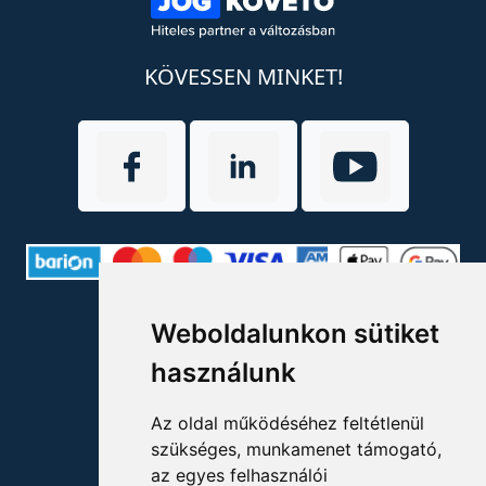
KÖVESSEN MINKET!
ELÉRHETŐSÉGEK
Weboldalunkon sütiket
használunk
+36 1 880 7600
info@mprx.hu
Az oldal működéséhez feltétlenül
szükséges, munkamenet támogató,
az egyes felhasználói