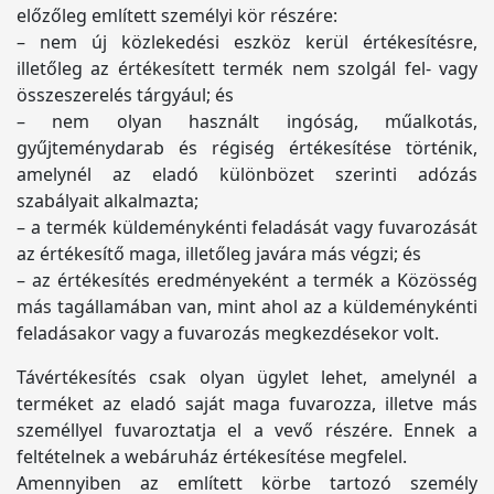
előzőleg említett személyi kör részére:
– nem új közlekedési eszköz kerül értékesítésre,
illetőleg az értékesített termék nem szolgál fel- vagy
összeszerelés tárgyául; és
– nem olyan használt ingóság, műalkotás,
gyűjteménydarab és régiség értékesítése történik,
amelynél az eladó különbözet szerinti adózás
szabályait alkalmazta;
– a termék küldeménykénti feladását vagy fuvarozását
az értékesítő maga, illetőleg javára más végzi; és
– az értékesítés eredményeként a termék a Közösség
más tagállamában van, mint ahol az a küldeménykénti
feladásakor vagy a fuvarozás megkezdésekor volt.
Távértékesítés csak olyan ügylet lehet, amelynél a
terméket az eladó saját maga fuvarozza, illetve más
személlyel fuvaroztatja el a vevő részére. Ennek a
feltételnek a webáruház értékesítése megfelel.
Amennyiben az említett körbe tartozó személy