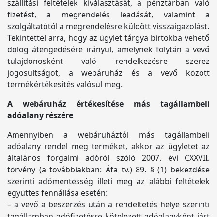
szállítási feltételek kiválasztását, a pénztárban való
fizetést, a megrendelés leadását, valamint a
szolgáltatótól a megrendelésre küldött visszaigazolást.
Tekintettel arra, hogy az ügylet tárgya birtokba vehető
dolog átengedésére irányul, amelynek folytán a vevő
tulajdonosként való rendelkezésre szerez
jogosultságot, a webáruház és a vevő között
termékértékesítés valósul meg.
A webáruház értékesítése más tagállambeli
adóalany részére
Amennyiben a webáruháztól más tagállambeli
adóalany rendel meg terméket, akkor az ügyletet az
általános forgalmi adóról szóló 2007. évi CXXVII.
törvény (a továbbiakban: Áfa tv.) 89. § (1) bekezdése
szerinti adómentesség illeti meg az alábbi feltételek
együttes fennállása esetén:
– a vevő a beszerzés után a rendeltetés helye szerinti
tagállamban adófizetésre kötelezett adóalanyként járt