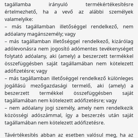
tagállamba irányuló termékértékesítésre
értelmezhető, ha a vevő az alábbi személyek
valamelyike:
– más tagállamban illetőséggel rendelkező, nem
adóalany magánszemély; vagy
– más tagállamban illetőséggel rendelkező, kizárólag
adólevonásra nem jogosító adómentes tevékenységet
folytató adóalany, aki (amely) a beszerzett termékkel
összefüggésben saját tagállamában nem kötelezett
adófizetésre; vagy
– más tagállamban illetőséggel rendelkező különleges
jogállású mezőgazdasági termelő, aki (amely) a
beszerzett termékkel összefüggésben saját
tagállamában nem kötelezett adófizetésre; vagy
– nem adóalany jogi személy, amely nem rendelkezik
közösségi adószámmal, így a beszerzés után saját
tagállamában nem kötelezett adófizetésre.
Távértékesítés abban az esetben valósul meg, ha az