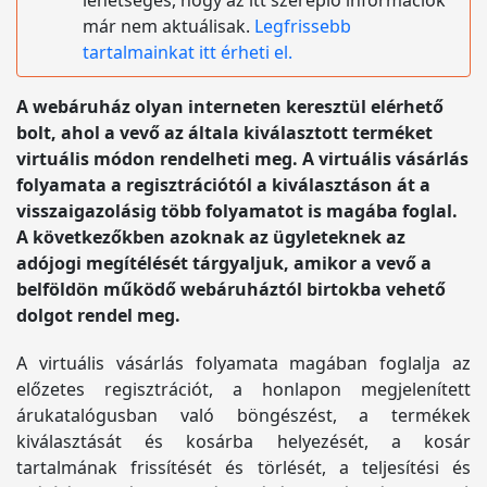
lehetséges, hogy az itt szereplő információk
már nem aktuálisak.
Legfrissebb
tartalmainkat itt érheti el.
A webáruház olyan interneten keresztül elérhető
bolt, ahol a vevő az általa kiválasztott terméket
virtuális módon rendelheti meg. A virtuális vásárlás
folyamata a regisztrációtól a kiválasztáson át a
visszaigazolásig több folyamatot is magába foglal.
A következőkben azoknak az ügyleteknek az
adójogi megítélését tárgyaljuk, amikor a vevő a
belföldön működő webáruháztól birtokba vehető
dolgot rendel meg.
A virtuális vásárlás folyamata magában foglalja az
előzetes regisztrációt, a honlapon megjelenített
árukatalógusban való böngészést, a termékek
kiválasztását és kosárba helyezését, a kosár
tartalmának frissítését és törlését, a teljesítési és