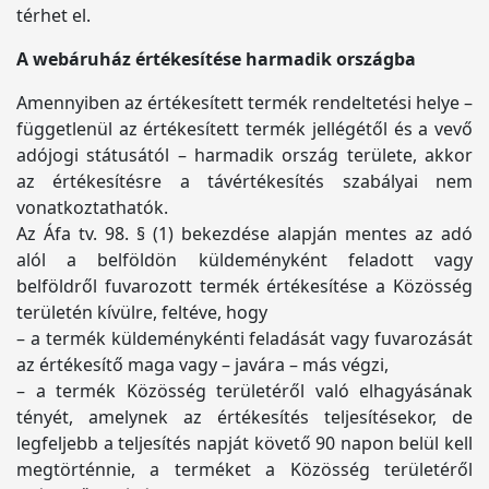
térhet el.
A webáruház értékesítése harmadik országba
Amennyiben az értékesített termék rendeltetési helye –
függetlenül az értékesített termék jellégétől és a vevő
adójogi státusától – harmadik ország területe, akkor
az értékesítésre a távértékesítés szabályai nem
vonatkoztathatók.
Az Áfa tv. 98. § (1) bekezdése alapján mentes az adó
alól a belföldön küldeményként feladott vagy
belföldről fuvarozott termék értékesítése a Közösség
területén kívülre, feltéve, hogy
– a termék küldeménykénti feladását vagy fuvarozását
az értékesítő maga vagy – javára – más végzi,
– a termék Közösség területéről való elhagyásának
tényét, amelynek az értékesítés teljesítésekor, de
legfeljebb a teljesítés napját követő 90 napon belül kell
megtörténnie, a terméket a Közösség területéről