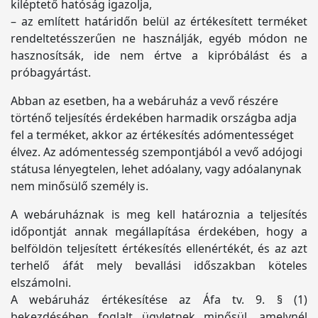
kiléptető hatóság igazolja,
– az említett határidőn belül az értékesített terméket
rendeltetésszerűen ne használják, egyéb módon ne
hasznosítsák, ide nem értve a kipróbálást és a
próbagyártást.
Abban az esetben, ha a webáruház a vevő részére
történő teljesítés érdekében harmadik országba adja
fel a terméket, akkor az értékesítés adómentességet
élvez. Az adómentesség szempontjából a vevő adójogi
státusa lényegtelen, lehet adóalany, vagy adóalanynak
nem minősülő személy is.
A webáruháznak is meg kell határoznia a teljesítés
időpontját annak megállapítása érdekében, hogy a
belföldön teljesített értékesítés ellenértékét, és az azt
terhelő áfát mely bevallási időszakban köteles
elszámolni.
A webáruház értékesítése az Áfa tv. 9. § (1)
bekezdésében foglalt ügyletnek minősül, amelynél