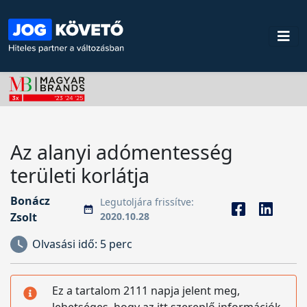
Az alanyi adómentesség
területi korlátja
Bonácz
Legutoljára frissítve:
Zsolt
2020.10.28
Olvasási idő:
5 perc
Ez a tartalom 2111 napja jelent meg,