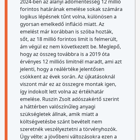
2024-ben az alanyi adómentesség 12 millió
forintos határának emelése sokak számára
logikus lépésnek tűnt volna, különösen a
gyorsan emelkedő infláció miatt. Az
emelést már korábban is szóba hozták,
sőt, az 18 millió forintos limit is felmerült,
ám végül ez nem következett be. Meglepő,
hogy az összeg továbbra is a 2019 óta
érvényes 12 milliós limitnél maradt, ami azt
jelenti, hogy a reálértéke jelentősen
csökkent az évek során. Az újkatásoknál
viszont már ez az összegre montak igen,
így indokolt lett volna az értékhatár
emelése. Ruszin Zsolt adószakértő szerint
a háttérben valószínűleg anyagi
szükségletek állnak, amik miatt a
költségvetésbe szánt bevételt nem
szeretnék veszélyeztetni a törvényhozók.
Úgy vélte: a jövőbeni változásokra ezen a