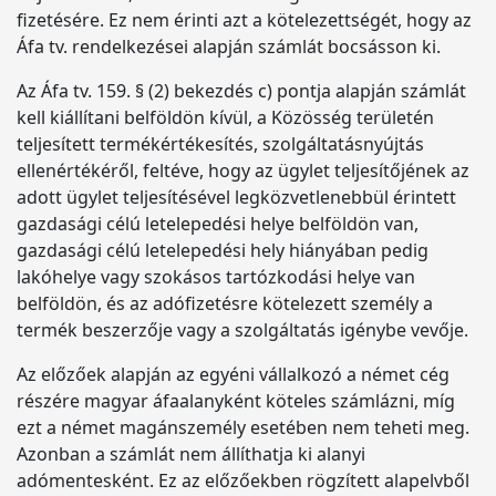
fizetésére. Ez nem érinti azt a kötelezettségét, hogy az
Áfa tv. rendelkezései alapján számlát bocsásson ki.
Az Áfa tv. 159. § (2) bekezdés c) pontja alapján számlát
kell kiállítani belföldön kívül, a Közösség területén
teljesített termékértékesítés, szolgáltatásnyújtás
ellenértékéről, feltéve, hogy az ügylet teljesítőjének az
adott ügylet teljesítésével legközvetlenebbül érintett
gazdasági célú letelepedési helye belföldön van,
gazdasági célú letelepedési hely hiányában pedig
lakóhelye vagy szokásos tartózkodási helye van
belföldön, és az adófizetésre kötelezett személy a
termék beszerzője vagy a szolgáltatás igénybe vevője.
Az előzőek alapján az egyéni vállalkozó a német cég
részére magyar áfaalanyként köteles számlázni, míg
ezt a német magánszemély esetében nem teheti meg.
Azonban a számlát nem állíthatja ki alanyi
adómentesként. Ez az előzőekben rögzített alapelvből