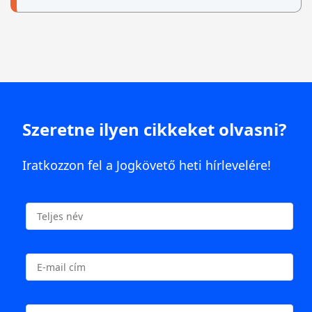
Szeretne ilyen cikkeket olvasni?
Iratkozzon fel a Jogkövető heti hírlevelére!