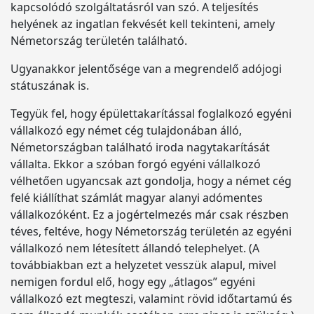
kapcsolódó szolgáltatásról van szó. A teljesítés
helyének az ingatlan fekvését kell tekinteni, amely
Németország területén található.
Ugyanakkor jelentősége van a megrendelő adójogi
státuszának is.
Tegyük fel, hogy épülettakarítással foglalkozó egyéni
vállalkozó egy német cég tulajdonában álló,
Németországban található iroda nagytakarítását
vállalta. Ekkor a szóban forgó egyéni vállalkozó
vélhetően ugyancsak azt gondolja, hogy a német cég
felé kiállíthat számlát magyar alanyi adómentes
vállalkozóként. Ez a jogértelmezés már csak részben
téves, feltéve, hogy Németország területén az egyéni
vállalkozó nem létesített állandó telephelyet. (A
továbbiakban ezt a helyzetet vesszük alapul, mivel
nemigen fordul elő, hogy egy „átlagos” egyéni
vállalkozó ezt megteszi, valamint rövid időtartamú és