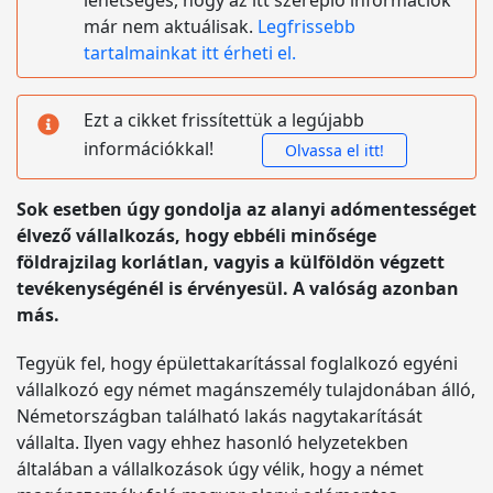
lehetséges, hogy az itt szereplő információk
már nem aktuálisak.
Legfrissebb
tartalmainkat itt érheti el.
Ezt a cikket frissítettük a legújabb
információkkal!
Olvassa el itt!
Sok esetben úgy gondolja az alanyi adómentességet
élvező vállalkozás, hogy ebbéli minősége
földrajzilag korlátlan, vagyis a külföldön végzett
tevékenységénél is érvényesül. A valóság azonban
más.
Tegyük fel, hogy épülettakarítással foglalkozó egyéni
vállalkozó egy német magánszemély tulajdonában álló,
Németországban található lakás nagytakarítását
vállalta. Ilyen vagy ehhez hasonló helyzetekben
általában a vállalkozások úgy vélik, hogy a német