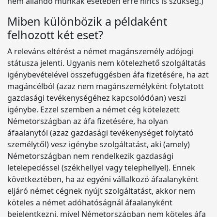
nem állandó munkák esetében erre nincs is szükség.)
Miben különbözik a példaként
felhozott két eset?
A releváns eltérést a német magánszemély adójogi
státusza jelenti. Ugyanis nem kötelezhető szolgáltatás
igénybevételével összefüggésben áfa fizetésére, ha azt
magáncélból (azaz nem magánszemélyként folytatott
gazdasági tevékenységéhez kapcsolódóan) veszi
igénybe. Ezzel szemben a német cég kötelezett
Németországban az áfa fizetésére, ha olyan
áfaalanytól (azaz gazdasági tevékenységet folytató
személytől) vesz igénybe szolgáltatást, aki (amely)
Németországban nem rendelkezik gazdasági
letelepedéssel (székhellyel vagy telephellyel). Ennek
következtében, ha az egyéni vállalkozó áfaalanyként
eljáró német cégnek nyújt szolgáltatást, akkor nem
köteles a német adóhatóságnál áfaalanyként
bejelentkezni, mivel Németországban nem köteles áfa