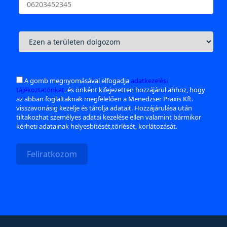
A gomb megnyomásával elfogadja
adatkezelési
tájékoztatónkat
, és önként kifejezetten hozzájárul ahhoz, hogy
az abban foglaltaknak megfelelően a Menedzser Praxis Kft.
visszavonásig kezelje és tárolja adatait. Hozzájárulása után
tiltakozhat személyes adatai kezelése ellen valamint bármikor
kérheti adatainak helyesbítését,törlését, korlátozását.
Feliratkozom