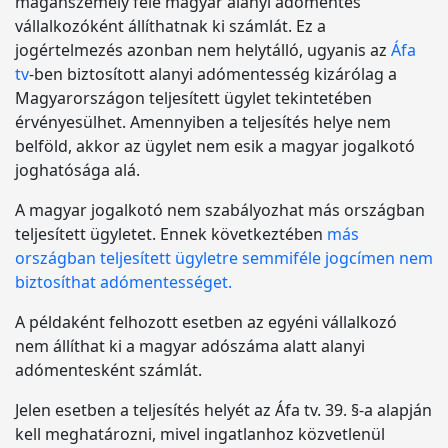
magánszemély felé magyar alanyi adómentes
vállalkozóként állíthatnak ki számlát. Ez a
jogértelmezés azonban nem helytálló, ugyanis az
Áfa
tv
-ben biztosított alanyi adómentesség kizárólag a
Magyarországon teljesített ügylet tekintetében
érvényesülhet. Amennyiben a teljesítés helye nem
belföld, akkor az ügylet nem esik a magyar jogalkotó
joghatósága alá.
A magyar jogalkotó nem szabályozhat más országban
teljesített ügyletet. Ennek következtében
más
országban teljesített ügyletre semmiféle jogcímen nem
biztosíthat adómentességet.
A példaként felhozott esetben az egyéni vállalkozó
nem állíthat ki a magyar adószáma alatt alanyi
adómentesként számlát.
Jelen esetben a teljesítés helyét az Áfa tv. 39. §-a alapján
kell meghatározni, mivel ingatlanhoz közvetlenül