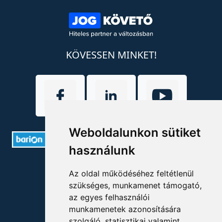
KÖVESSEN MINKET!
Weboldalunkon sütiket
használunk
ELÉRHETŐSÉGEK
Az oldal működéséhez feltétlenül
szükséges, munkamenet támogató,
+36 1 880 7600
az egyes felhasználói
info@mprx.hu
munkamenetek azonosítására
szolgáló, statisztikai valamint