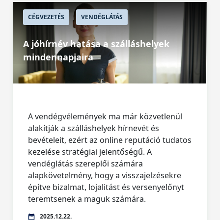
CÉGVEZETÉS
VENDÉGLÁTÁS
A jóhírnév hatása a szálláshelyek
mindennapjaira
A vendégvélemények ma már közvetlenül
alakítják a szálláshelyek hírnevét és
bevételeit, ezért az online reputáció tudatos
kezelése stratégiai jelentőségű. A
vendéglátás szereplői számára
alapkövetelmény, hogy a visszajelzésekre
építve bizalmat, lojalitást és versenyelőnyt
teremtsenek a maguk számára.
2025.12.22.