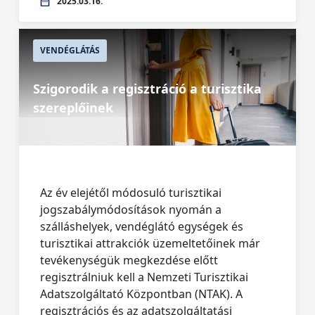
2025.03.16.
VENDÉGLÁTÁS
Szigorodik a regisztráció a turisztika
szereplőinek
Az év elejétől módosuló turisztikai
jogszabálymódosítások nyomán a
szálláshelyek, vendéglátó egységek és
turisztikai attrakciók üzemeltetőinek már
tevékenységük megkezdése előtt
regisztrálniuk kell a Nemzeti Turisztikai
Adatszolgáltató Központban (NTAK). A
regisztrációs és az adatszolgáltatási