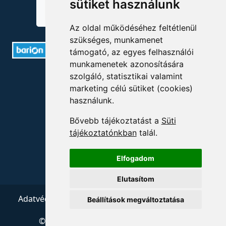
sütiket használunk
Az oldal működéséhez feltétlenül
szükséges, munkamenet
támogató, az egyes felhasználói
munkamenetek azonosítására
ELÉRHETŐSÉGEK
szolgáló, statisztikai valamint
marketing célú sütiket (cookies)
+36 1 880 7600
használunk.
info@mprx.hu
Bővebb tájékoztatást a
Süti
tájékoztatónkban
talál.
Elfogadom
Elutasítom
Adatvédelem
ÁSZF
Impresszum
Kapcsolat
Beállítások megváltoztatása
© 2026 Copyright:
Menedzserpraxis.hu