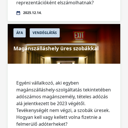
reprezentációként elszámolhatnak?
2025.12.14.
ÁFA
VENDÉGLÁTÁS
Magánszálláshely üres szobákkal
Egyéni vállalkozó, aki egyben
magánszálláshely-szolgáltatás tekintetében
adószámos magánszemély, tételes adózás
alá jelentkezett be 2023 végétől.
Tevékenységét nem végzi, a szobák üresek.
Hogyan kell vagy kellett volna fizetnie a
felmerülő adóterheket?