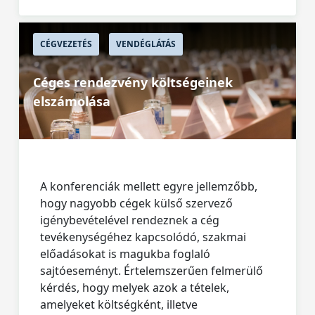
CÉGVEZETÉS
VENDÉGLÁTÁS
Céges rendezvény költségeinek
elszámolása
A konferenciák mellett egyre jellemzőbb,
hogy nagyobb cégek külső szervező
igénybevételével rendeznek a cég
tevékenységéhez kapcsolódó, szakmai
előadásokat is magukba foglaló
sajtóeseményt. Értelemszerűen felmerülő
kérdés, hogy melyek azok a tételek,
amelyeket költségként, illetve