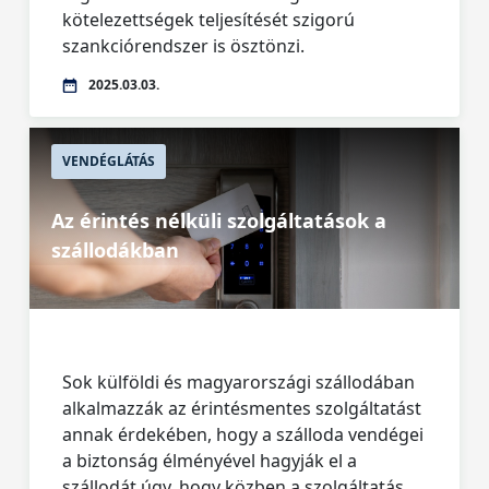
kötelezettségek teljesítését szigorú
szankciórendszer is ösztönzi.
2025.03.03.
VENDÉGLÁTÁS
Az érintés nélküli szolgáltatások a
szállodákban
Sok külföldi és magyarországi szállodában
alkalmazzák az érintésmentes szolgáltatást
annak érdekében, hogy a szálloda vendégei
a biztonság élményével hagyják el a
szállodát úgy, hogy közben a szolgáltatás