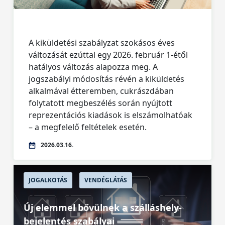
A kiküldetési szabályzat szokásos éves
változását ezúttal egy 2026. február 1-étől
hatályos változás alapozza meg. A
jogszabályi módosítás révén a kiküldetés
alkalmával étteremben, cukrászdában
folytatott megbeszélés során nyújtott
reprezentációs kiadások is elszámolhatóak
– a megfelelő feltételek esetén.
2026.03.16.
JOGALKOTÁS
VENDÉGLÁTÁS
Új elemmel bővülnek a szálláshely-
bejelentés szabályai