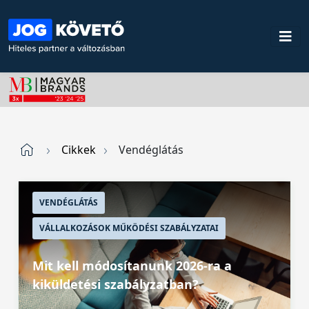
Cikkek
Vendéglátás
VENDÉGLÁTÁS
VÁLLALKOZÁSOK MŰKÖDÉSI SZABÁLYZATAI
Mit kell módosítanunk 2026-ra a
kiküldetési szabályzatban?