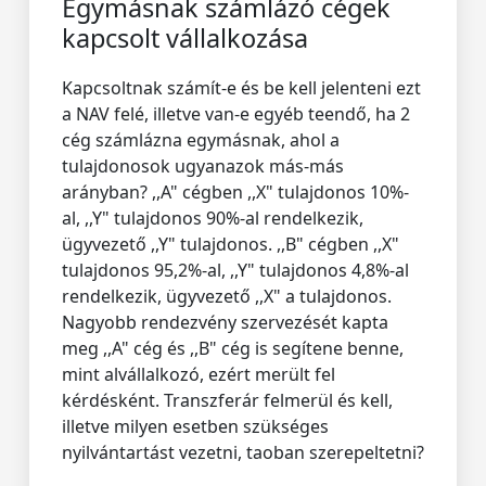
Egymásnak számlázó cégek
kapcsolt vállalkozása
Kapcsoltnak számít-e és be kell jelenteni ezt
a NAV felé, illetve van-e egyéb teendő, ha 2
cég számlázna egymásnak, ahol a
tulajdonosok ugyanazok más-más
arányban? ,,A" cégben ,,X" tulajdonos 10%-
al, ,,Y" tulajdonos 90%-al rendelkezik,
ügyvezető ,,Y" tulajdonos. ,,B" cégben ,,X"
tulajdonos 95,2%-al, ,,Y" tulajdonos 4,8%-al
rendelkezik, ügyvezető ,,X" a tulajdonos.
Nagyobb rendezvény szervezését kapta
meg ,,A" cég és ,,B" cég is segítene benne,
mint alvállalkozó, ezért merült fel
kérdésként. Transzferár felmerül és kell,
illetve milyen esetben szükséges
nyilvántartást vezetni, taoban szerepeltetni?