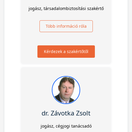
jogász, társadalombiztosítási szakértő
Több információ róla
Kérdezek a szakértőtől
dr. Závotka Zsolt
jogász, cégjogi tanácsadó