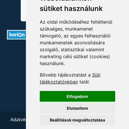
sütiket használunk
Az oldal működéséhez feltétlenül
szükséges, munkamenet
támogató, az egyes felhasználói
munkamenetek azonosítására
ELÉRHETŐSÉGEK
szolgáló, statisztikai valamint
marketing célú sütiket (cookies)
+36 1 880 7600
használunk.
info@mprx.hu
Bővebb tájékoztatást a
Süti
tájékoztatónkban
talál.
Elfogadom
Elutasítom
Adatvédelem
ÁSZF
Impresszum
Kapcsolat
Beállítások megváltoztatása