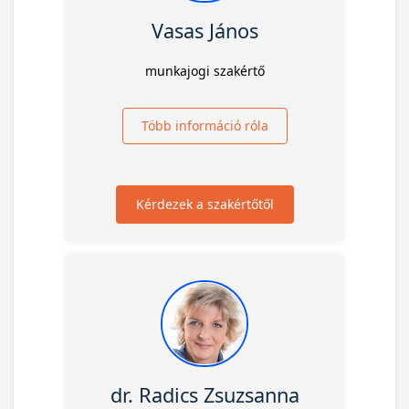
Vasas János
munkajogi szakértő
Több információ róla
Kérdezek a szakértőtől
dr. Radics Zsuzsanna