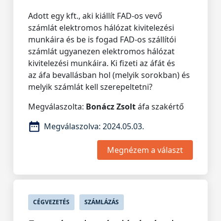
Adott egy kft., aki kiállít FAD-os vevő
számlát elektromos hálózat kivitelezési
munkáira és be is fogad FAD-os szállítói
számlát ugyanezen elektromos hálózat
kivitelezési munkáira. Ki fizeti az áfát és
az áfa bevallásban hol (melyik sorokban) és
melyik számlát kell szerepeltetni?
Megválaszolta:
Bonácz Zsolt
áfa szakértő
Megválaszolva:
2024.05.03.
Megnézem a választ
CÉGVEZETÉS
SZÁMLÁZÁS