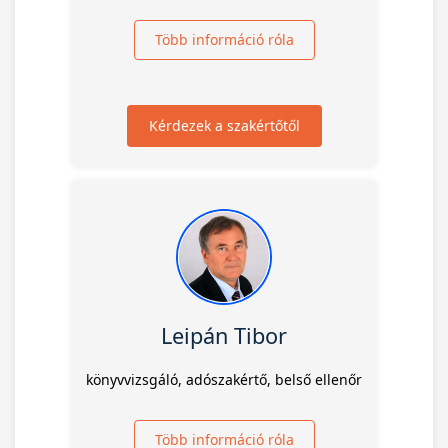
Több információ róla
Kérdezek a szakértőtől
Leipán Tibor
könyvvizsgáló, adószakértő, belső ellenőr
Több információ róla