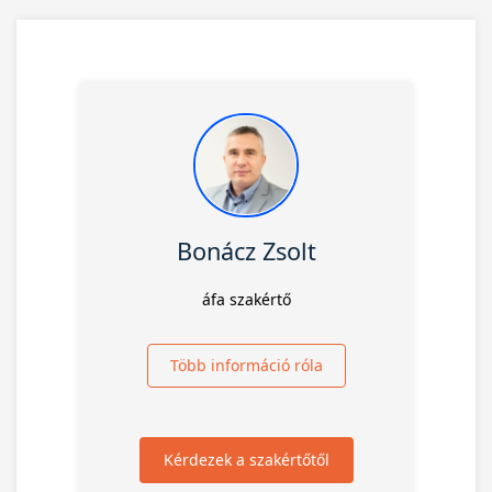
Bonácz Zsolt
áfa szakértő
Több információ róla
Kérdezek a szakértőtől