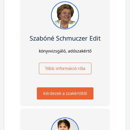
Szabóné Schmuczer Edit
könyvvizsgáló, adószakértő
Több információ róla
Kérdezek a szakértőtől