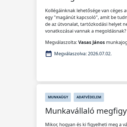
Kollégáinknak lehetősége van céges 
egy "magánút kapcsoló", amit be tudn
de az útvonalat, tartózkodási helyet 
vonatkozásai vannak a megoldásnak?
Megválaszolta:
Vasas János
munkajogi
Megválaszolva:
2026.07.02.
MUNKAÜGY
ADATVÉDELEM
Munkavállaló megfigy
Mikor, hogyan és ki figyelheti meg a v