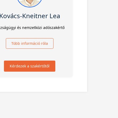
Kovács-Kneitner Lea
azságügyi és nemzetközi adószakértő
Több információ róla
Kérdezek a szakértőtől