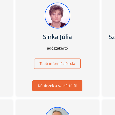
Sinka Júlia
S
adószakértő
Több információ róla
Kérdezek a szakértőtől