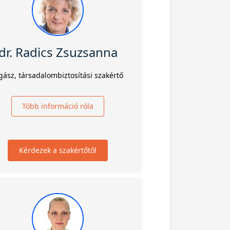
dr. Radics Zsuzsanna
gász, társadalombiztosítási szakértő
Több információ róla
Kérdezek a szakértőtől