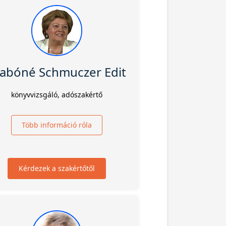
zabóné Schmuczer Edit
könyvvizsgáló, adószakértő
Több információ róla
Kérdezek a szakértőtől