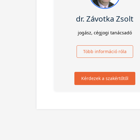
dr. Závotka Zsolt
jogász, cégjogi tanácsadó
Több információ róla
Kérdezek a szakértőtől