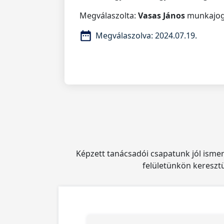
Megválaszolta:
Vasas János
munkajogi
Megválaszolva:
2024.07.19.
Képzett tanácsadói csapatunk jól ismeri
felületünkön keresztü