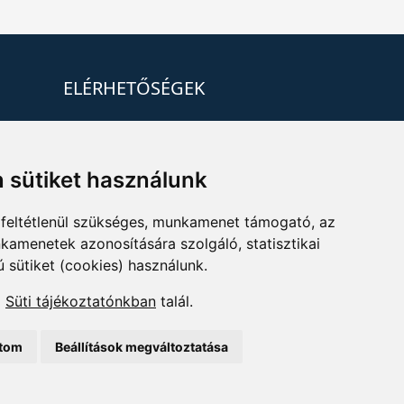
ELÉRHETŐSÉGEK
+36 1 880 7600
info@mprx.hu
 sütiket használunk
feltétlenül szükséges, munkamenet támogató, az
kamenetek azonosítására szolgáló, statisztikai
ú sütiket (cookies) használunk.
a
Süti tájékoztatónkban
talál.
ítom
Beállítások megváltoztatása