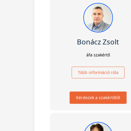
Bonácz Zsolt
áfa szakértő
Több információ róla
Kérdezek a szakértőtől