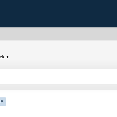
elem
EM