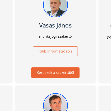
Vasas János
munkajogi szakértő
jo
Több információ róla
Kérdezek a szakértőtől