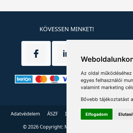
KÖVESSEN MINKET!
Weboldalunkon
Az oldal működéséhez 
egyes felhasználói mun
valamint marketing cél
Bővebb tájékoztatást 
Adatvédelem
ÁSZF
Impresszum
Kapcsolat
Elfogadom
Elutas
© 2026 Copyright:
Menedzserpraxis.hu