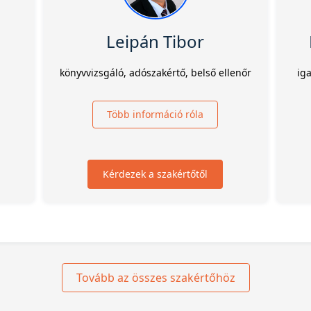
Leipán Tibor
könyvvizsgáló, adószakértő, belső ellenőr
ig
Több információ róla
Kérdezek a szakértőtől
Tovább az összes szakértőhöz