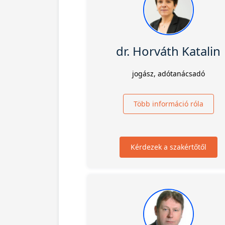
dr. Horváth Katalin
jogász, adótanácsadó
Több információ róla
Kérdezek a szakértőtől