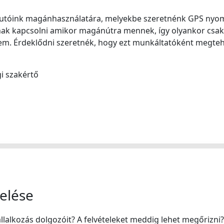
autóink magánhasználatára, melyekbe szeretnénk GPS nyom
ak kapcsolni amikor magánútra mennek, így olyankor csak 
nem. Érdeklődni szeretnék, hogy ezt munkáltatóként megteh
 szakértő
elése
állalkozás dolgozóit? A felvételeket meddig lehet megőrizni?