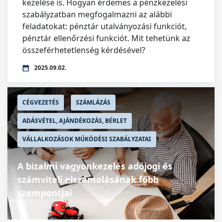
kezelése is. Hogyan érdemes a pénzkezelési
szabályzatban megfogalmazni az alábbi
feladatokat: pénztár utalványozási funkciót,
pénztár ellenőrzési funkciót. Mit tehetünk az
összeférhetetlenség kérdésével?
2025.09.02.
CÉGVEZETÉS
SZÁMLÁZÁS
ADÁSVÉTEL, AJÁNDÉKOZÁS, BÉRLET
VÁLLALKOZÁSOK MŰKÖDÉSI SZABÁLYZATAI
A bizalmi vagyonkezelés adójogi és
számviteli elszámolásának főbb
szempontjai