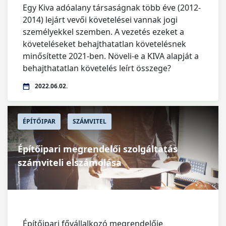
Egy Kiva adóalany társaságnak több éve (2012-
2014) lejárt vevői követelései vannak jogi
személyekkel szemben. A vezetés ezeket a
követeléseket behajthatatlan követelésnek
minősítette 2021-ben. Növeli-e a KIVA alapját a
behajthatatlan követelés leírt összege?
2022.06.02.
ÉPÍTŐIPAR
SZÁMVITEL
Építőipari megrendelői szolgáltatás
számviteli elszámolása
Építőipari fővállalkozó megrendelője