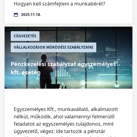
Hogyan kell számfejteni a munkabérét?
2025.11.18.
CÉGVEZETÉS
VÁLLALKOZÁSOK MŰKÖDÉSI SZABÁLYZATAI
Pénzkezelési szabályzat egyszemélyes
kft. esetén
Egyszemélyes Kft., munkavállaló, alkalmazott
nélkül, működik, ahol valamennyi felmerülő
feladatot az egyszemélyes tulajdonos, mint
ügyvezető, végez: ide tartozik a pénztár