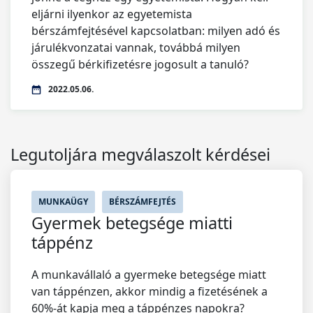
eljárni ilyenkor az egyetemista
bérszámfejtésével kapcsolatban: milyen adó és
járulékvonzatai vannak, továbbá milyen
összegű bérkifizetésre jogosult a tanuló?
2022.05.06.
Legutoljára megválaszolt kérdései
MUNKAÜGY
BÉRSZÁMFEJTÉS
Gyermek betegsége miatti
táppénz
A munkavállaló a gyermeke betegsége miatt
van táppénzen, akkor mindig a fizetésének a
60%-át kapja meg a táppénzes napokra?