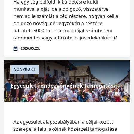
Ha egy cég belföldi kiküldetésre küldi
munkavállalóját, de a dolgozó, visszatérve,
nem ad le számlát a cég részére, hogyan kell a
dolgozó hóvégi bérjegyzékén a részére
juttatott 5000 forintos napidíjat számfejteni
(adómentes vagy adóköteles jövedelemként)?
2026.05.25.
NONPROFIT
Egyesület rendezvényének támogatása
Az egyesület alapszabályában a céljai között
szerepel a falu lakóinak közérzeti támogatása