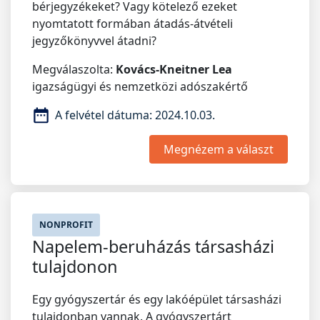
bérjegyzékeket? Vagy kötelező ezeket
nyomtatott formában átadás-átvételi
jegyzőkönyvvel átadni?
Megválaszolta:
Kovács-Kneitner Lea
igazságügyi és nemzetközi adószakértő
A felvétel dátuma:
2024.10.03.
Megnézem a választ
NONPROFIT
Napelem-beruházás társasházi
tulajdonon
Egy gyógyszertár és egy lakóépület társasházi
tulajdonban vannak. A gyógyszertárt