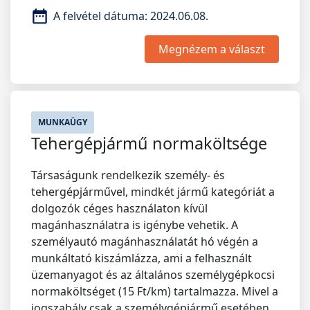
A felvétel dátuma:
2024.06.08.
Megnézem a választ
MUNKAÜGY
Tehergépjármű normaköltsége
Társaságunk rendelkezik személy- és
tehergépjárművel, mindkét jármű kategóriát a
dolgozók céges használaton kívül
magánhasználatra is igénybe vehetik. A
személyautó magánhasználatát hó végén a
munkáltató kiszámlázza, ami a felhasznált
üzemanyagot és az általános személygépkocsi
normaköltséget (15 Ft/km) tartalmazza. Mivel a
jogszabály csak a személygépjármű esetében