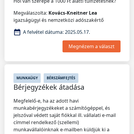
Hol van szerepe a 1000 Ft alatti túlfizetésnek?
Megválaszolta:
Kovács-Kneitner Lea
igazságügyi és nemzetközi adószakértő
A felvétel dátuma:
2025.05.17.
Megnézem a választ
MUNKAÜGY
BÉRSZÁMFEJTÉS
Bérjegyzékek átadása
Megfelelő-e, ha az adott havi
munkabérjegyzékeket a számítógéppel, és
jelszóval védett saját fiókkal ill. vállalati e-mail
címmel rendelkező (szellemi)
munkavállalóinknak e-mailben küldjük ki a