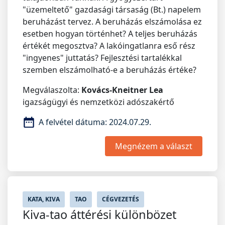
"üzemeltető" gazdasági társaság (Bt.) napelem
beruházást tervez. A beruházás elszámolása ez
esetben hogyan történhet? A teljes beruházás
értékét megosztva? A lakóingatlanra eső rész
"ingyenes" juttatás? Fejlesztési tartalékkal
szemben elszámolható-e a beruházás értéke?
Megválaszolta:
Kovács-Kneitner Lea
igazságügyi és nemzetközi adószakértő
A felvétel dátuma:
2024.07.29.
Megnézem a választ
KATA, KIVA
TAO
CÉGVEZETÉS
Kiva-tao áttérési különbözet