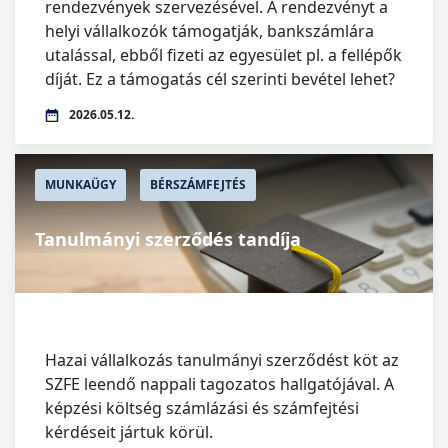
rendezvények szervezésével. A rendezvényt a
helyi vállalkozók támogatják, bankszámlára
utalással, ebből fizeti az egyesület pl. a fellépők
díját. Ez a támogatás cél szerinti bevétel lehet?
2026.05.12.
MUNKAÜGY
BÉRSZÁMFEJTÉS
Tanulmányi szerződés tandíja
Hazai vállalkozás tanulmányi szerződést köt az
SZFE leendő nappali tagozatos hallgatójával. A
képzési költség számlázási és számfejtési
kérdéseit jártuk körül.