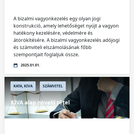
A bizalmi vagyonkezelés egy olyan jogi
konstrukció, amely lehetőséget nyújt a vagyon
hatékony kezelésére, védelmére és
átörökítésére. A bizalmi vagyonkezelés adójogi
és számviteli elszámolásának főbb
szempontjait foglaljuk össze.
2025.01.01.
KATA, KIVA
SZÁMVITEL
KIVA alap növelő tétel