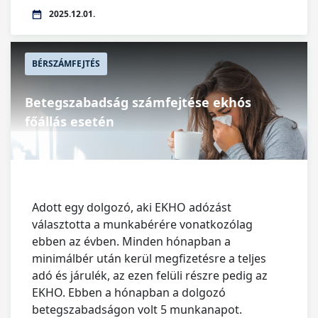
2025.12.01.
BÉRSZÁMFEJTÉS
Betegszabadság számfejtése ekhós
főállás esetén
Adott egy dolgozó, aki EKHO adózást
választotta a munkabérére vonatkozólag
ebben az évben. Minden hónapban a
minimálbér után kerül megfizetésre a teljes
adó és járulék, az ezen felüli részre pedig az
EKHO. Ebben a hónapban a dolgozó
betegszabadságon volt 5 munkanapot.