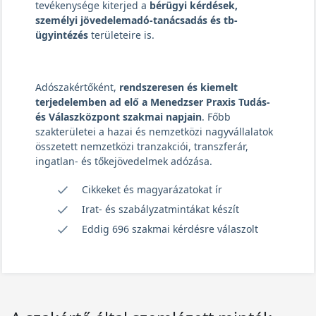
tevékenysége kiterjed a
bérügyi kérdések,
személyi jövedelemadó-tanácsadás és tb-
ügyintézés
területeire is.
Adószakértőként,
rendszeresen és kiemelt
terjedelemben ad elő a Menedzser Praxis Tudás-
és Válaszközpont szakmai napjain
. Főbb
szakterületei a hazai és nemzetközi nagyvállalatok
összetett nemzetközi tranzakciói, transzferár,
ingatlan- és tőkejövedelmek adózása.
Cikkeket és magyarázatokat ír
Irat- és szabályzatmintákat készít
Eddig 696 szakmai kérdésre válaszolt