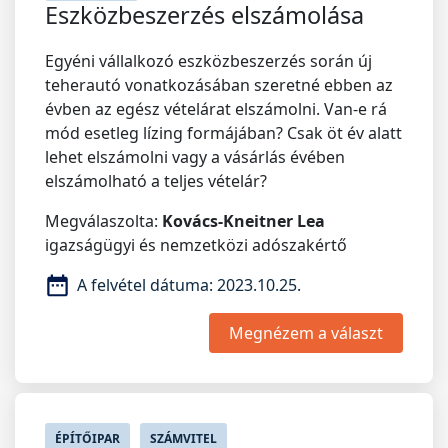
Eszközbeszerzés elszámolása
Egyéni vállalkozó eszközbeszerzés során új
teherautó vonatkozásában szeretné ebben az
évben az egész vételárat elszámolni. Van-e rá
mód esetleg lízing formájában? Csak öt év alatt
lehet elszámolni vagy a vásárlás évében
elszámolható a teljes vételár?
Megválaszolta:
Kovács-Kneitner Lea
igazságügyi és nemzetközi adószakértő
A felvétel dátuma:
2023.10.25.
Megnézem a választ
ÉPÍTŐIPAR
SZÁMVITEL