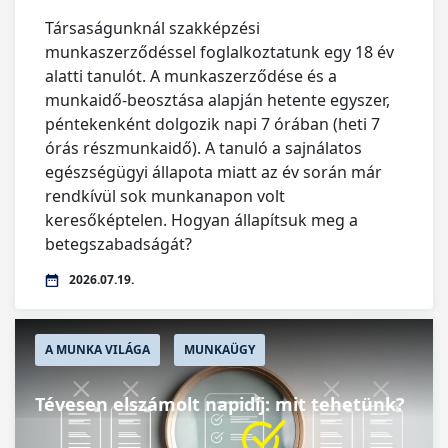
Társaságunknál szakképzési
munkaszerződéssel foglalkoztatunk egy 18 év
alatti tanulót. A munkaszerződése és a
munkaidő-beosztása alapján hetente egyszer,
péntekenként dolgozik napi 7 órában (heti 7
órás részmunkaidő). A tanuló a sajnálatos
egészségügyi állapota miatt az év során már
rendkívül sok munkanapon volt
keresőképtelen. Hogyan állapítsuk meg a
betegszabadságát?
2026.07.19.
A MUNKA VILÁGA
MUNKAÜGY
Tévesen elszámolt napidíj: mit tehetünk?