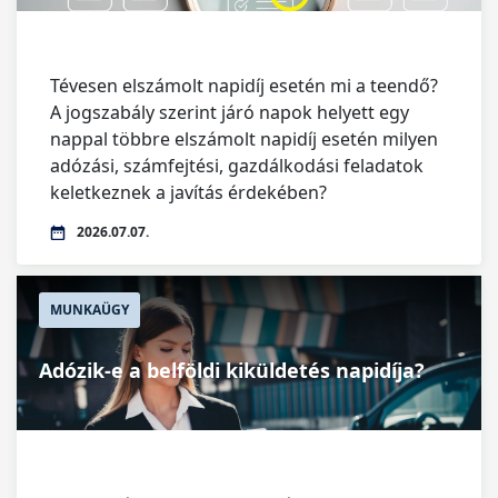
Tévesen elszámolt napidíj esetén mi a teendő?
A jogszabály szerint járó napok helyett egy
nappal többre elszámolt napidíj esetén milyen
adózási, számfejtési, gazdálkodási feladatok
keletkeznek a javítás érdekében?
2026.07.07.
MUNKAÜGY
Adózik-e a belföldi kiküldetés napidíja?