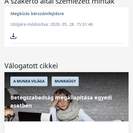
A szakértő által szemlézett minták
Megbízás bérszámfejtésre
Utoljára módosítva: 2026. 05. 28. 15:31:46
Válogatott cikkei
A MUNKA VILÁGA
MUNKAÜGY
Betegszabadság megállapítása egyedi
esetben