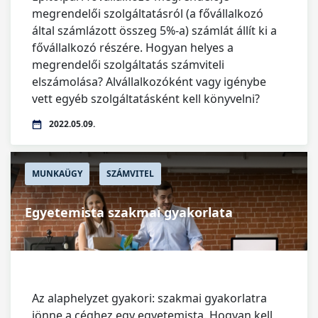
megrendelői szolgáltatásról (a fővállalkozó
által számlázott összeg 5%-a) számlát állít ki a
fővállalkozó részére. Hogyan helyes a
megrendelői szolgáltatás számviteli
elszámolása? Alvállalkozóként vagy igénybe
vett egyéb szolgáltatásként kell könyvelni?
2022.05.09.
MUNKAÜGY
SZÁMVITEL
Egyetemista szakmai gyakorlata
Az alaphelyzet gyakori: szakmai gyakorlatra
jönne a céghez egy egyetemista. Hogyan kell