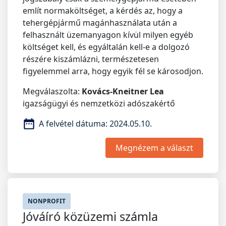
említ normaköltséget, a kérdés az, hogy a
tehergépjármű magánhasználata után a
felhasznált üzemanyagon kívül milyen egyéb
költséget kell, és egyáltalán kell-e a dolgozó
részére kiszámlázni, természetesen
figyelemmel arra, hogy egyik fél se károsodjon.
Megválaszolta:
Kovács-Kneitner Lea
igazságügyi és nemzetközi adószakértő
A felvétel dátuma:
2024.05.10.
Megnézem a választ
NONPROFIT
Jóváíró közüzemi számla