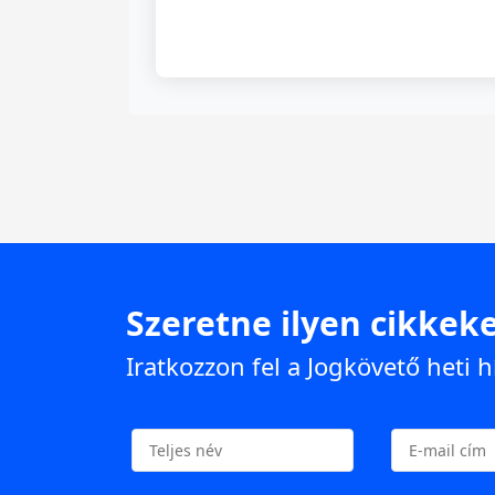
Szeretne ilyen cikkeke
Iratkozzon fel a Jogkövető heti h