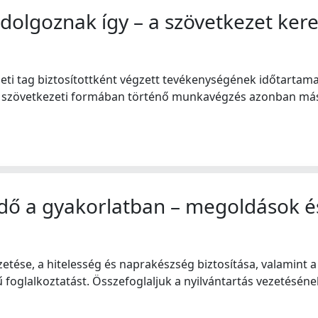
 dolgoznak így – a szövetkezet ker
ti tag biztosítottként végzett tevékenységének időtartama 
 szövetkezeti formában történő munkavégzés azonban más h
ő a gyakorlatban – megoldások és 
etése, a hitelesség és naprakészség biztosítása, valamint 
oglalkoztatást. Összefoglaljuk a nyilvántartás vezetésének