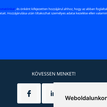
koztatónkat
, és önként kifejezetten hozzájárul ahhoz, hogy az abban foglalt
datait. Hozzájárulása után tiltakozhat személyes adatai kezelése ellen valami
KÖVESSEN MINKET!
Weboldalunkon