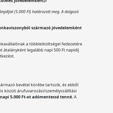
köteles jövedelemként)?
lánydíjat (5.000 Ft) határozott meg. A dolgozó
unkaviszonyból származó jövedelemként
unkavállalónak a többletköltségei fedezetére
t átalányként legalább napi 500 Ft napidíj
tkezést.
származó bevétel körébe tartozik, és ebből
lis közúti árufuvarozási/személyszállítási
a napi 5.000 Ft-ot adómentessé tenné
. A