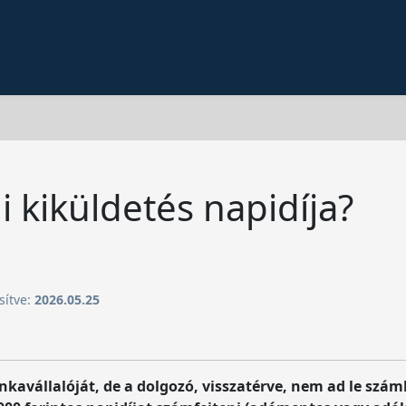
i kiküldetés napidíja?
sítve:
2026.05.25
nkavállalóját, de a dolgozó, visszatérve, nem ad le száml