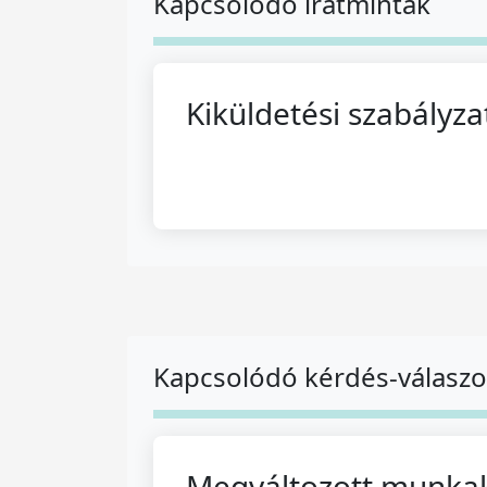
Kapcsolódó iratminták
Kiküldetési szabályza
Kapcsolódó kérdés-válasz
Megváltozott munka