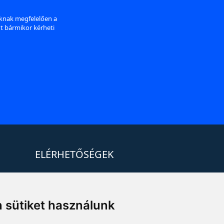
aknak megfelelően a
nt bármikor kérheti
ELÉRHETŐSÉGEK
+36 1 880 7600
info@mprx.hu
 sütiket használunk