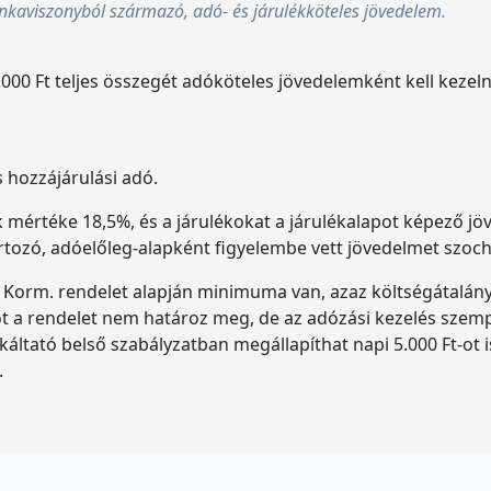
unkaviszonyból származó, adó- és járulékköteles jövedelem.
0 Ft teljes összegét adóköteles jövedelemként kell kezelni,
s hozzájárulási adó.
ék mértéke 18,5%, és a járulékokat a járulékalapot képező jö
rtozó, adóelőleg-alapként figyelembe vett jövedelmet szoch
5. Korm. rendelet alapján minimuma van, azaz költségátalány
átot a rendelet nem határoz meg, de az adózási kezelés szemp
ató belső szabályzatban megállapíthat napi 5.000 Ft-ot is
.