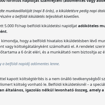
5000 forintos napidíjat számfejteni (adómentes vagy adó
üldte munkavállalóját (napi 8 órás), a kiküldetésre pedig napi áta
szére a belföldi kiküldetés teljesítését követően.
tt 5.000 Ft/nap belföldi kiküldetési napidíjat
adóköteles m
ként
.
an kimondja, hogy a belföldi hivatalos kiküldetésben lévő m
ént vagy költségátalányként számolható el. A rendelet szerin
dőtartama a 6 órát eléri, és a munkáltató nem biztosítja az é
y a belföldi napidíj adómentes lenne.
ettel kapott költségtérítés is a nem önálló tevékenységből 
elismert költség vonható le. Belföldi kiküldetésnél – a speciá
yan általános, igazolás nélkül levonható összeg, amely 