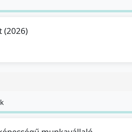
t (2026)
ok
képességű munkavállaló