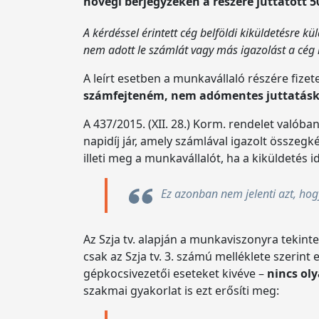
hóvégi bérjegyzékén a részére juttatott 
A kérdéssel érintett cég belföldi kiküldetésre k
nem adott le számlát vagy más igazolást a cég ré
A leírt esetben a munkavállaló részére fizete
számfejteném, nem adómentes juttatás
A 437/2015. (XII. 28.) Korm. rendelet valób
napidíj jár, amely számlával igazolt összegk
illeti meg a munkavállalót, ha a kiküldetés i
Ez azonban nem jelenti azt, hog
Az Szja tv. alapján a munkaviszonyra tekint
csak az Szja tv. 3. számú melléklete szerint 
gépkocsivezetői eseteket kivéve –
nincs ol
szakmai gyakorlat is ezt erősíti meg: