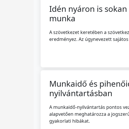
Idén nyáron is sokan
munka
A szövetkezet keretében a szövetkeze
eredményez. Az úgynevezett sajátos
Munkaidő és pihenőid
nyilvántartásban
A munkaidő-nyilvántartás pontos vez
alapvetően meghatározza a jogszerű f
gyakorlati hibákat.