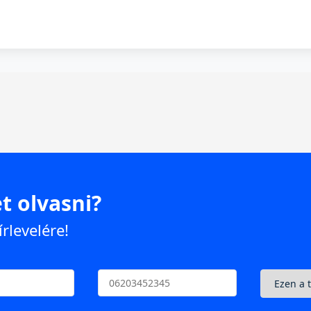
t olvasni?
írlevelére!