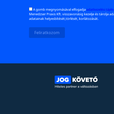
A gomb megnyomásával elfogadja
adatkezelési tájé
Menedzser Praxis Kft. visszavonásig kezelje és tárolja a
adatainak helyesbítését,törlését, korlátozását.
Feliratkozom