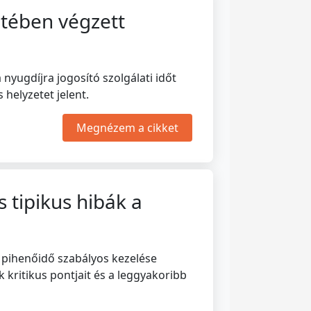
etében végzett
nyugdíjra jogosító szolgálati időt
elyzetet jelent.
Megnézem a cikket
tipikus hibák a
a pihenőidő szabályos kezelése
 kritikus pontjait és a leggyakoribb