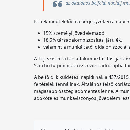
az általános belföldi napidíj m
Ennek megfelelően a bérjegyzéken a napi 5.00
15% személyi jövedelemadó,
18,5% társadalombiztosítási járulék,
valamint a munkáltatói oldalon szociáli
A Tbj. szerint a társadalombiztosítási járul
Szocho tv. pedig az összevont adóalapba ta
A belföldi kiküldetési napidíjnak a 437/201
feltételek fennállnak. Általános felső korl
magasabb összeg adómentes lenne. A munkált
adóköteles munkaviszonyos jövedelem lesz