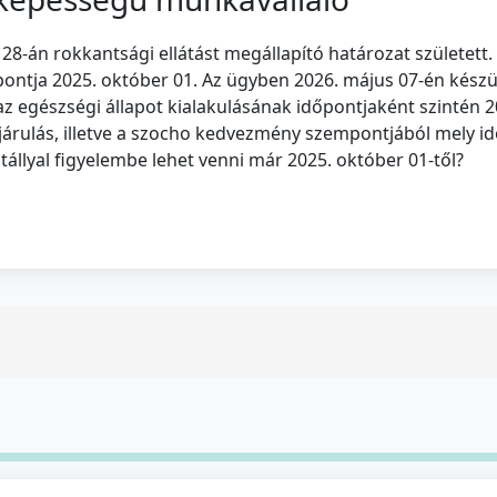
8-án rokkantsági ellátást megállapító határozat született.
őpontja 2025. október 01. Az ügyben 2026. május 07-én kés
z egészségi állapot kialakulásának időpontjaként szintén 20
ájárulás, illetve a szocho kedvezmény szempontjából mely i
állyal figyelembe lehet venni már 2025. október 01-től?