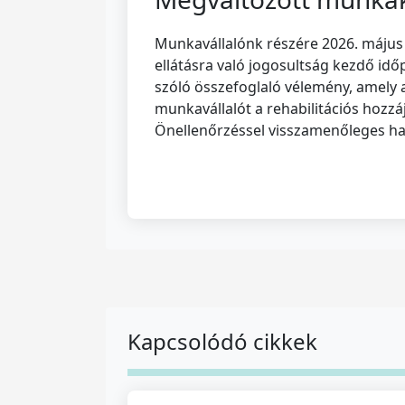
Munkavállalónk részére 2026. május 2
ellátásra való jogosultság kezdő id
szóló összefoglaló vélemény, amely a
munkavállalót a rehabilitációs hozz
Önellenőrzéssel visszamenőleges hat
Kapcsolódó cikkek