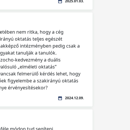
2025.01.03.
tében nem ritka, hogy a cég
irányú oktatás teljes egészét
zakképző intézményben pedig csak a
gyakat tanulják a tanulók.
szocho-kedvezmény a duális
lósuló „elméleti oktatás”
ancsak felmerülő kérdés lehet, hogy
ek figyelembe a szakirányú oktatás
ye érvényesítésekor?
2024.12.09.
féle módon tud segíteni