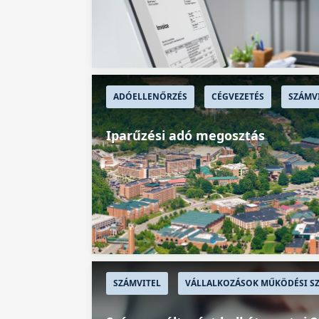
ADÓELLENŐRZÉS
CÉGVEZETÉS
SZÁMV
Iparűzési adó megosztás
SZÁMVITEL
VÁLLALKOZÁSOK MŰKÖDÉSI SZ