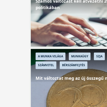
Számos változást kell átvezetni 2
politikában
A MUNKA VILÁGA
MUNKAÜGY
SZJA
SZÁMVITEL
BÉRSZÁMFEJTÉS
Mit változtat meg az új összegű