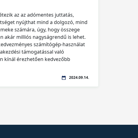
étezik az az adómentes juttatás,
tséget nyújthat mind a dolgozó, mind
rmeke számára, úgy, hogy összege
 akár milliós nagyságrendű is lehet.
 kedvezményes számítógép-használat
lakezdési támogatással való
n kínál érezhetően kedvezőbb
2024.09.14.