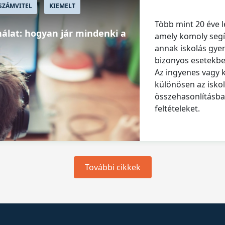
SZÁMVITEL
KIEMELT
Több mint 20 éve l
lat: hogyan jár mindenki a
amely komoly segí
annak iskolás gye
bizonyos esetekben
Az ingyenes vagy
különösen az isko
összehasonlításba
feltételeket.
További cikkek