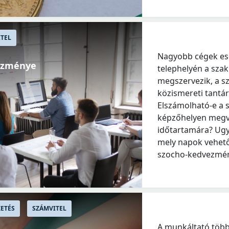
TEL
Nagyobb cégek ese
vezménye
telephelyén a szak
megszervezik, a s
közismereti tantár
Elszámolható-e a 
képzőhelyen megva
időtartamára? Ugy
mely napok vehető
szocho-kedvezmén
ETÉS
SZÁMVITEL
A munkáltató több