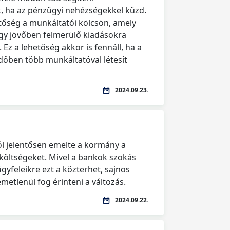
, ha az pénzügyi nehézségekkel küzd.
etőség a munkáltatói kölcsön, amely
gy jövőben felmerülő kiadásokra
 Ez a lehetőség akkor is fennáll, ha a
dőben több munkáltatóval létesít
2024.09.23.
l jelentősen emelte a kormány a
 költségeket. Mivel a bankok szokás
ügyfeleikre ezt a közterhet, sajnos
metlenül fog érinteni a változás.
2024.09.22.