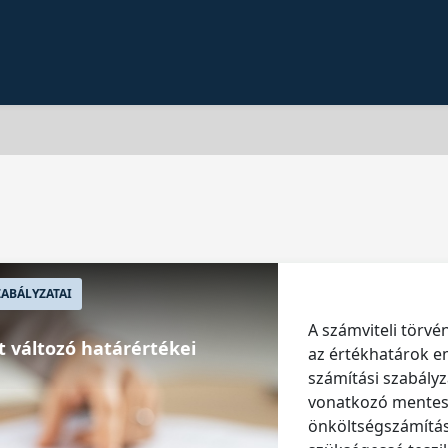
ABÁLYZATAI
A számviteli törv
t változó határértékei
az értékhatárok e
számítási szabályz
vonatkozó mentesí
önköltségszámítás