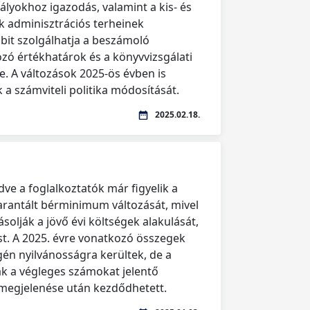
bályokhoz igazodás, valamint a kis- és
k adminisztrációs terheinek
bit szolgálhatja a beszámoló
zó értékhatárok és a könyvvizsgálati
. A változások 2025-ös évben is
 a számviteli politika módosítását.
2025.02.18.
ve a foglalkoztatók már figyelik a
arantált bérminimum változását, mivel
solják a jövő évi költségek alakulását,
st. A 2025. évre vonatkozó összegek
n nyilvánosságra kerültek, de a
ak a végleges számokat jelentő
megjelenése után kezdődhetett.