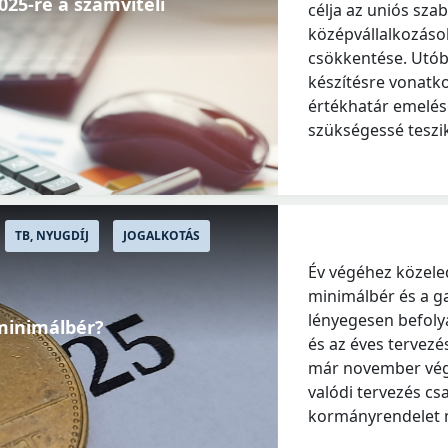
025-re a számviteli
célja az uniós sza
középvállalkozáso
csökkentése. Utób
készítésre vonatko
értékhatár emelése
szükségessé teszik
TB, NYUGDÍJ
JOGALKOTÁS
Év végéhez közeled
minimálbér és a g
lényegesen befolyá
 minimálbér?
és az éves tervezé
már november végé
valódi tervezés cs
kormányrendelet 