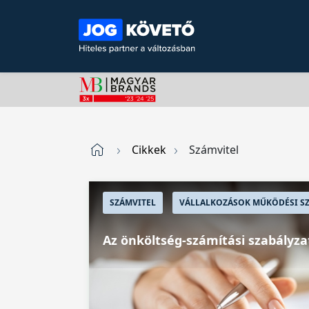
Cikkek
Számvitel
SZÁMVITEL
VÁLLALKOZÁSOK MŰKÖDÉSI SZ
Az önköltség-számítási szabályza