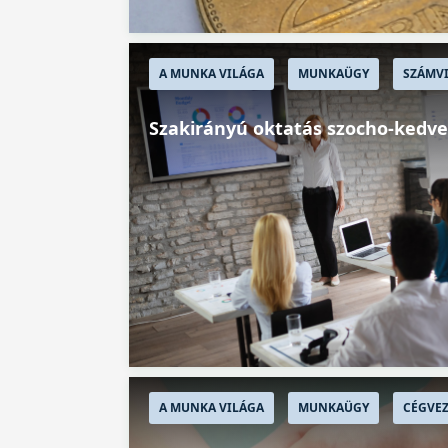
A MUNKA VILÁGA
MUNKAÜGY
SZÁMVI
Szakirányú oktatás szocho-ked
A MUNKA VILÁGA
MUNKAÜGY
CÉGVEZ