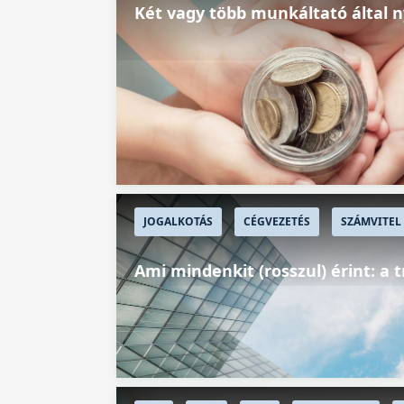
Két vagy több munkáltató által n
JOGALKOTÁS
CÉGVEZETÉS
SZÁMVITEL
Ami mindenkit (rosszul) érint: a t