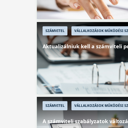
SZÁMVITEL
VÁLLALKOZÁSOK MŰKÖDÉSI SZ
Aktualizálniuk kell a számviteli p
SZÁMVITEL
VÁLLALKOZÁSOK MŰKÖDÉSI SZ
A számviteli szabályzatok változá