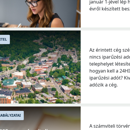
január 1-jével lép 
évről készített be
ITEL
Az érintett cég sz
nincs iparűzési ad
telephelyet létesí
hogyan kell a 24H
iparűzési adót? Ki
adózik a cég.
ABÁLYZATAI
A számviteli törvé