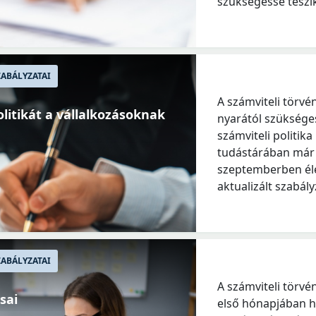
szükségessé teszi
ABÁLYZATAI
A számviteli törv
olitikát a vállalkozásoknak
nyarától szükséges
számviteli politik
tudástárában már 
szeptemberben él
aktualizált szabál
ABÁLYZATAI
A számviteli törv
sai
első hónapjában h