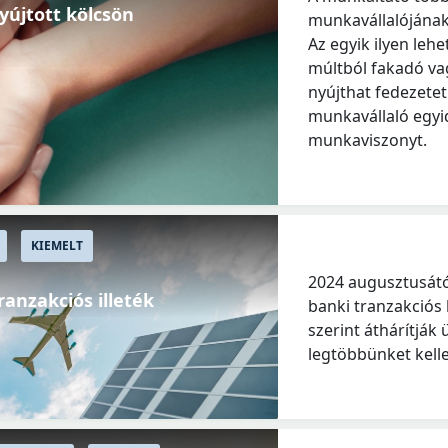
yújtott kölcsön
munkavállalójának
Az egyik ilyen leh
múltból fakadó va
nyújthat fedezetet.
munkavállaló egyi
munkaviszonyt.
KIEMELT
2024 augusztusátó
ranzakciós illeték
banki tranzakciós
szerint áthárítják 
legtöbbünket kelle