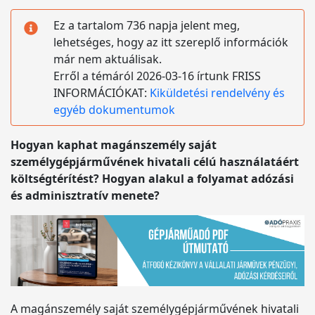
Ez a tartalom 736 napja jelent meg,
lehetséges, hogy az itt szereplő információk
már nem aktuálisak.
Erről a témáról 2026-03-16 írtunk FRISS
INFORMÁCIÓKAT:
Kiküldetési rendelvény és
egyéb dokumentumok
Hogyan kaphat magánszemély saját
személygépjárművének hivatali célú használatáért
költségtérítést? Hogyan alakul a folyamat adózási
és adminisztratív menete?
A magánszemély saját személygépjárművének hivatali