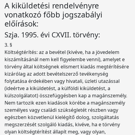
A kiküldetési rendelvényre
vonatkozó főbb jogszabályi
előírások:
Szja. 1995. évi CXVII. törvény:
3. §
Költségtérítés: az a bevétel (kivéve, ha a jövedelem
kiszámításánál nem kell figyelembe venni), amelyet e
törvény által költségnek elismert kiadás megtérítésére
kizárólag az adott bevételszerző tevékenység
folytatása érdekében vagy hivatali, üzleti utazással
(ideértve a kiküldetést, a külföldi kiküldetést, a
külszolgálatot) összefüggésben kap a magánszemély.
Nem tartozik ezen kiadások körébe a magánszemély
személyes vagy családi szükségletét részben vagy
egészben közvetlenül kielégítő dolog, szolgáltatás
megszerzését szolgáló kiadás, kivéve, ha e törvény
olyan költségtérítést állapít meg, vagy olyan,