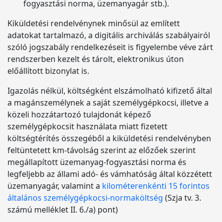
fogyasztási norma, üzemanyagár stb.).
Kiküldetési rendelvénynek minősül az említett
adatokat tartalmazó, a digitális archiválás szabályairól
szóló jogszabály rendelkezéseit is figyelembe véve zárt
rendszerben kezelt és tárolt, elektronikus úton
előállított bizonylat is.
Igazolás nélkül, költségként elszámolható kifizető által
a magánszemélynek a saját személygépkocsi, illetve a
közeli hozzátartozó tulajdonát képező
személygépkocsit használata miatt fizetett
költségtérítés összegéből a kiküldetési rendelvényben
feltüntetett km-távolság szerint az előzőek szerint
megállapított üzemanyag-fogyasztási norma és
legfeljebb az állami adó- és vámhatóság által közzétett
üzemanyagár, valamint a
kilométerenkénti 15 forintos
általános személygépkocsi-normaköltség
(Szja tv. 3.
számú melléklet II. 6./a) pont)