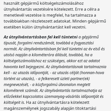
használt gépjármű költségelszámolásához
útnyilvántartás vezetésére kötelezett. Erre a célra a
menetlevél vezetése is megfelel, ha tartalmazza a
továbbiakban részletezett adatokat. Minden gépjármű
esetében külön útnyilvántartást kell vezetni.
Az útnyilvántartásban fel kell tüntetni
a gépjármű
típusát, forgalmi rendszámát, továbbá a fogyasztási
normát. Az útnyilvántartásban fel kell tüntetni az év első és
utolsó napján a kilométeróra állását, továbbá, ha a
költségelszámoláshoz ez szükséges, akkor ezt az adatot
havonta kell bejegyezni. Az útnyilvántartásnak tartalmaznia
kell - az utazás időpontját, - az utazás célját (honnan-hova
történt az utazás), - a felkeresett üzleti partner(ek)
megnevezését, - a közforgalmú útvonalon megtett
kilométerek számát. Az útnyilvántartás tartalmazhatja az
előzőekkel kapcsolatos üzemanyag-vásárlás időpontját és
költségeit is.
Ha az útnyilvántartásra kötelezett
magánszemélynek jogszabály alapján titoktartási