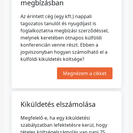
megbízásban
Az érintett cég (egy kft.) nappali
tagozatos tanulót és nyugdíjast is
foglalkoztatna megbízási szerződéssel,
melynek keretében ötnapos külföldi
konferencián venne részt. Ebben a
jogviszonyban hogyan számolható el a
külföldi kiküldetés költsége?
Megnézem a cikket
Kiküldetés elszámolása
Megfelelő-e, ha egy kiküldetési
szabályzatban lefektetésre kerül, hogy
tételes költségelszámolás van napi 75