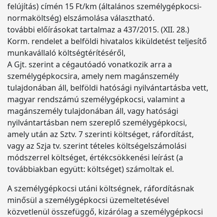
felújítás) címén 15 Ft/km (általános személygépkocsi-
normaköltség) elszámolása választható.
további előírásokat tartalmaz a 437/2015. (XII. 28.)
Korm. rendelet a belföldi hivatalos kiküldetést teljesítő
munkavállaló költségtérítéséről,
A Gjt. szerint a cégautóadó vonatkozik arra a
személygépkocsira, amely nem magánszemély
tulajdonában áll, belföldi hatósági nyilvántartásba vett,
magyar rendszámú személygépkocsi, valamint a
magánszemély tulajdonában áll, vagy hatósági
nyilvántartásban nem szereplő személygépkocsi,
amely után az Sztv. 7 szerinti költséget, ráfordítást,
vagy az Szja tv. szerint tételes költségelszámolási
módszerrel költséget, értékcsökkenési leírást (a
továbbiakban együtt: költséget) számoltak el.
A személygépkocsi utáni költségnek, ráfordításnak
minősül a személygépkocsi üzemeltetésével
közvetlenül összefüggő, kizárólag a személygépkocsi