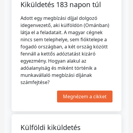
Kiküldetés 183 napon túl
Adott egy megbízási díjjal dolgozó
idegenvezető, aki külföldön (Ománban)
látja el a feladatait. A magyar cégnek
nincs sem telephelye, sem fióktelepe a
fogadó országban, a két ország között
fennáll a kettős adóztatást kizáró
egyezmény. Hogyan alakul az
adóalanyiság és miként történik a
munkavállaló megbízási díjának
számfejtése?
Megnézem a cikket
Külföldi kiküldetés