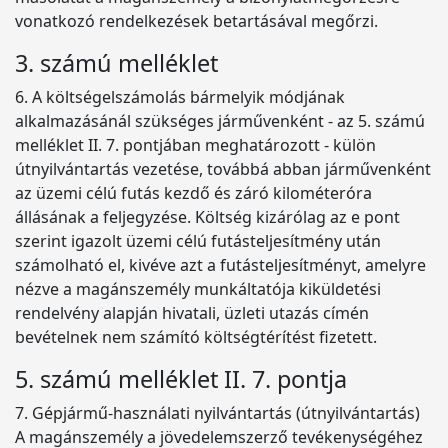
vonatkozó rendelkezések betartásával megőrzi.
3. számú melléklet
6. A költségelszámolás bármelyik módjának
alkalmazásánál szükséges járművenként - az 5. számú
melléklet II. 7. pontjában meghatározott - külön
útnyilvántartás vezetése, továbbá abban járművenként
az üzemi célú futás kezdő és záró kilométeróra
állásának a feljegyzése. Költség kizárólag az e pont
szerint igazolt üzemi célú futásteljesítmény után
számolható el, kivéve azt a futásteljesítményt, amelyre
nézve a magánszemély munkáltatója kiküldetési
rendelvény alapján hivatali, üzleti utazás címén
bevételnek nem számító költségtérítést fizetett.
5. számú melléklet II. 7. pontja
7. Gépjármű-használati nyilvántartás (útnyilvántartás)
A magánszemély a jövedelemszerző tevékenységéhez