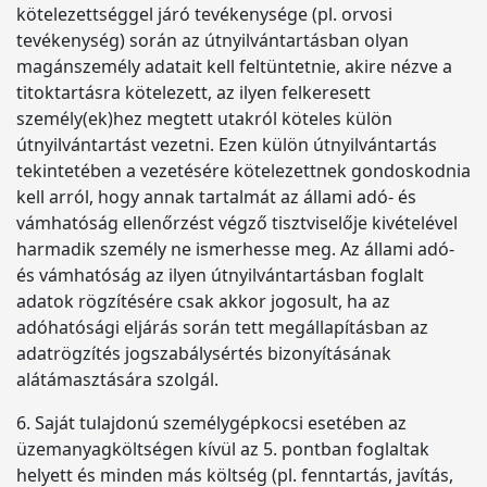
kötelezettséggel járó tevékenysége (pl. orvosi
tevékenység) során az útnyilvántartásban olyan
magánszemély adatait kell feltüntetnie, akire nézve a
titoktartásra kötelezett, az ilyen felkeresett
személy(ek)hez megtett utakról köteles külön
útnyilvántartást vezetni. Ezen külön útnyilvántartás
tekintetében a vezetésére kötelezettnek gondoskodnia
kell arról, hogy annak tartalmát az állami adó- és
vámhatóság ellenőrzést végző tisztviselője kivételével
harmadik személy ne ismerhesse meg. Az állami adó-
és vámhatóság az ilyen útnyilvántartásban foglalt
adatok rögzítésére csak akkor jogosult, ha az
adóhatósági eljárás során tett megállapításban az
adatrögzítés jogszabálysértés bizonyításának
alátámasztására szolgál.
6. Saját tulajdonú személygépkocsi esetében az
üzemanyagköltségen kívül az 5. pontban foglaltak
helyett és minden más költség (pl. fenntartás, javítás,