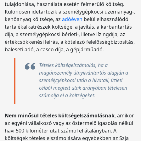
tulajdonlása, használata esetén felmerülő költség.
Különösen idetartozik a személygépkocsi üzemanyag-,
kenőanyag költsége, az
adóéven
belül elhasználódó
tartalékalkatrészek költsége, a javítás, a karbantartás
díja, a személygépkocsi bérleti-, illetve lízingdíja, az
értékcsökkenési leírás, a kötelező felelősségbiztosítás,
baleseti adó, a casco díja, a gépjárműadó.
Tételes költségelszámolás, ha a
magánszemély útnyilvántartás alapján a
személygépkocsi után a hivatali, üzleti
célból megtett utak arányában tételesen
számolja el a költségeket.
Nem minősül tételes költségelszámolásnak
, amikor
az egyéni vállalkozó vagy az őstermelő igazolás nélkül
havi 500 kilométer utat számol el átalányban. A
költségek tételes elszámolására egyebekben az Szja