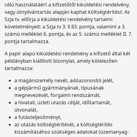
célú használatáért a kifizetőtől kiküldetési rendelvény,
vagy útnyilvántartás alapján kaphat költségtérítést. Az
Szja tv. előírja a kiküldetési rendelvény tartalmi
követelményeit: a Szja tv 3. § 83. pontja, valamint a 3.
számú melléklet 6. pontja, és az 5. számú melléklet II. 7.
pontja tartalmazza.
A papír alapú kiküldetési rendelvény a kifizető által két
példányban kiállított bizonylat, amely kötelezően
tartalmazza:
a magánszemély nevét, adóazonosító jelét,
a gépjármű gyártmányának, típusának
megnevezését, forgalmi rendszámát,
a hivatali, üzleti utazás célját, időtartamát,
útvonalát,
a futásteljesítményt,
az utazás költségtérítését, a költségtérítés
kiszámításához szükséges adatokat (üzemanyag-