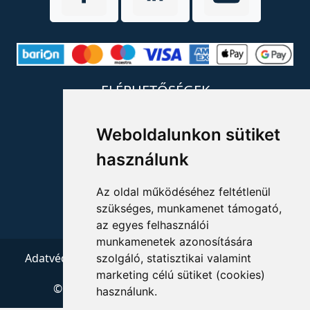
ELÉRHETŐSÉGEK
+36 1 880 7600
Weboldalunkon sütiket
info@mprx.hu
használunk
Az oldal működéséhez feltétlenül
szükséges, munkamenet támogató,
az egyes felhasználói
munkamenetek azonosítására
Adatvédelem
ÁSZF
Impresszum
Kapcsolat
szolgáló, statisztikai valamint
marketing célú sütiket (cookies)
© 2026 Copyright:
Menedzserpraxis.hu
használunk.