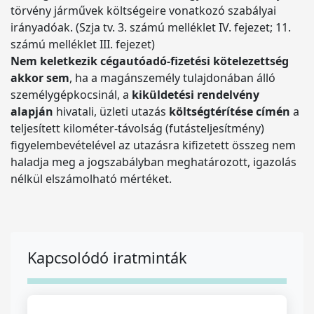
törvény járművek költségeire vonatkozó szabályai
irányadóak. (Szja tv. 3. számú melléklet IV. fejezet; 11.
számú melléklet III. fejezet)
Nem keletkezik cégautóadó-fizetési kötelezettség
akkor sem
, ha a magánszemély tulajdonában álló
személygépkocsinál, a
kiküldetési rendelvény
alapján
hivatali, üzleti utazás
költségtérítése címén
a
teljesített kilométer-távolság (futásteljesítmény)
figyelembevételével az utazásra kifizetett összeg nem
haladja meg a jogszabályban meghatározott, igazolás
nélkül elszámolható mértéket.
Kapcsolódó iratminták