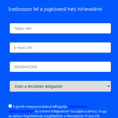
Iratkozzon fel a Jogkövető heti hírlevelére!
A gomb megnyomásával elfogadja
adatkezelési
tájékoztatónkat
, és önként kifejezetten hozzájárul ahhoz, hogy
az abban foglaltaknak megfelelően a Menedzser Praxis Kft.