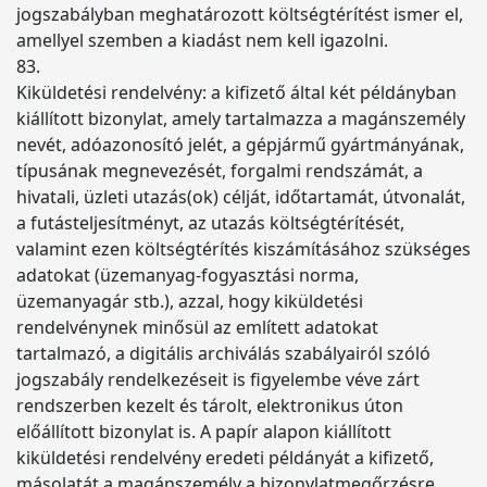
jogszabályban meghatározott költségtérítést ismer el,
amellyel szemben a kiadást nem kell igazolni.
83.
Kiküldetési rendelvény: a kifizető által két példányban
kiállított bizonylat, amely tartalmazza a magánszemély
nevét, adóazonosító jelét, a gépjármű gyártmányának,
típusának megnevezését, forgalmi rendszámát, a
hivatali, üzleti utazás(ok) célját, időtartamát, útvonalát,
a futásteljesítményt, az utazás költségtérítését,
valamint ezen költségtérítés kiszámításához szükséges
adatokat (üzemanyag-fogyasztási norma,
üzemanyagár stb.), azzal, hogy kiküldetési
rendelvénynek minősül az említett adatokat
tartalmazó, a digitális archiválás szabályairól szóló
jogszabály rendelkezéseit is figyelembe véve zárt
rendszerben kezelt és tárolt, elektronikus úton
előállított bizonylat is. A papír alapon kiállított
kiküldetési rendelvény eredeti példányát a kifizető,
másolatát a magánszemély a bizonylatmegőrzésre