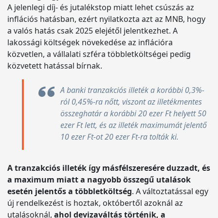
A jelenlegi díj- és jutalékstop miatt lehet csúszás az
inflációs hatásban, ezért nyilatkozta azt az MNB, hogy
a valós hatás csak 2025 elejétől jelentkezhet. A
lakossági költségek növekedése az inflációra
közvetlen, a vállalati szféra többletköltségei pedig
közvetett hatással bírnak.
A banki tranzakciós illeték a korábbi 0,3%-
ról 0,45%-ra nőtt, viszont az illetékmentes
összeghatár a korábbi 20 ezer Ft helyett 50
ezer Ft lett, és az illeték maximumát jelentő
10 ezer Ft-ot 20 ezer Ft-ra tolták ki.
A tranzakciós illeték így másfélszeresére duzzadt, és
a maximum miatt a nagyobb összegű utalások
esetén jelentős a többletköltség
. A változtatással egy
új rendelkezést is hoztak, októbertől azoknál az
utalásoknál,
ahol devizaváltás történik, a