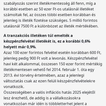
szabályozás szerint illetékmentesség áll fenn, míg a
korábbi esetben az 50 ezer Ft-os utalásnál illetéket
számoltak fel, az összes többi esetben korábban és
jelenleg is illeték fizetése szükséges. 5 millió forintos
utalásnál 7500 Ft a különbözet az illeték mértékében.
A tranzakciós illetéken túl emelték a
készpénzfelvétel illetékét is, ez a korábbi 0,6%
helyett már 0,9%
.
Azaz 100 ezer forintos felvétel esetén korábban 600 Ft,
jelenleg pedig 900 Ft volt a levonás. Készpénzfelvétel
havi két alkalommal, összesen 150 ezer forint mértékig
illetékmentesen vehető fel 2014. február 1. óta egy
2013. évi törvény értelmében, azaz a jelenlegi
változtatás csak az ezen felüli készpénzfelvételekre
vonatkozik.
Összességében a valós inflációs hatás 2025 elejétől
lesz érezhető, de addig is a vállalkozásokra
vonatkozóan már idén is többletterhet jelent a