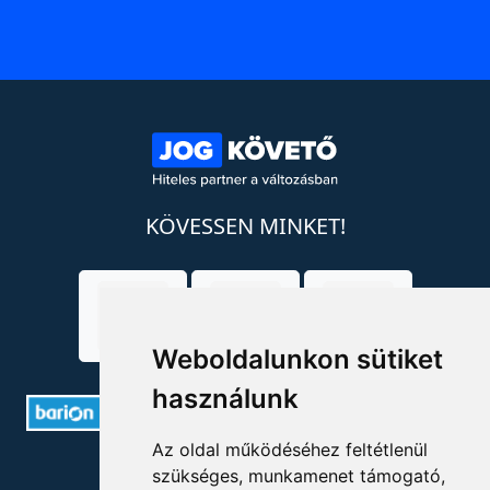
KÖVESSEN MINKET!
Weboldalunkon sütiket
használunk
Az oldal működéséhez feltétlenül
ELÉRHETŐSÉGEK
szükséges, munkamenet támogató,