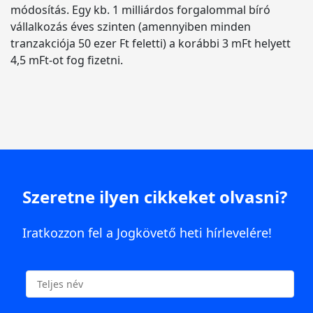
módosítás. Egy kb. 1 milliárdos forgalommal bíró
vállalkozás éves szinten (amennyiben minden
tranzakciója 50 ezer Ft feletti) a korábbi 3 mFt helyett
4,5 mFt-ot fog fizetni.
Szeretne ilyen cikkeket olvasni?
Iratkozzon fel a Jogkövető heti hírlevelére!