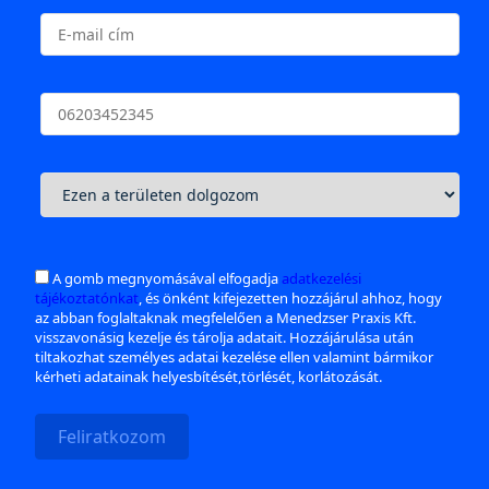
A gomb megnyomásával elfogadja
adatkezelési
tájékoztatónkat
, és önként kifejezetten hozzájárul ahhoz, hogy
az abban foglaltaknak megfelelően a Menedzser Praxis Kft.
visszavonásig kezelje és tárolja adatait. Hozzájárulása után
tiltakozhat személyes adatai kezelése ellen valamint bármikor
kérheti adatainak helyesbítését,törlését, korlátozását.
Feliratkozom