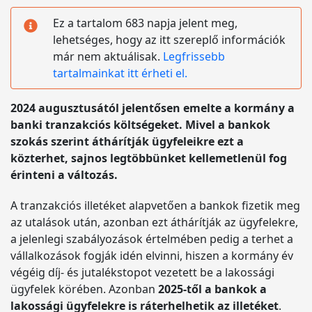
Ez a tartalom 683 napja jelent meg,
lehetséges, hogy az itt szereplő információk
már nem aktuálisak.
Legfrissebb
tartalmainkat itt érheti el.
2024 augusztusától jelentősen emelte a kormány a
banki tranzakciós költségeket. Mivel a bankok
szokás szerint áthárítják ügyfeleikre ezt a
közterhet, sajnos legtöbbünket kellemetlenül fog
érinteni a változás.
A tranzakciós illetéket alapvetően a bankok fizetik meg
az utalások után, azonban ezt áthárítják az ügyfelekre,
a jelenlegi szabályozások értelmében pedig a terhet a
vállalkozások fogják idén elvinni, hiszen a kormány év
végéig díj- és jutalékstopot vezetett be a lakossági
ügyfelek körében. Azonban
2025-től a bankok a
lakossági ügyfelekre is ráterhelhetik az illetéket
.