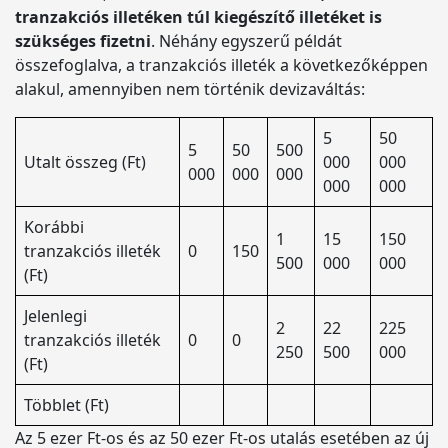
tranzakciós illetéken túl kiegészítő illetéket is
szükséges fizetni
. Néhány egyszerű példát
összefoglalva, a tranzakciós illeték a következőképpen
alakul, amennyiben nem történik devizaváltás:
5
50
5
50
500
Utalt összeg (Ft)
000
000
000
000
000
000
000
Korábbi
1
15
150
tranzakciós illeték
0
150
500
000
000
(Ft)
Jelenlegi
2
22
225
tranzakciós illeték
0
0
250
500
000
(Ft)
Többlet (Ft)
Az 5 ezer Ft-os és az 50 ezer Ft-os utalás esetében az új