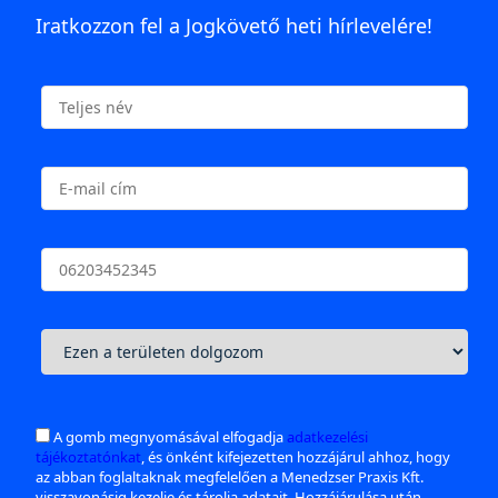
Iratkozzon fel a Jogkövető heti hírlevelére!
A gomb megnyomásával elfogadja
adatkezelési
tájékoztatónkat
, és önként kifejezetten hozzájárul ahhoz, hogy
az abban foglaltaknak megfelelően a Menedzser Praxis Kft.
visszavonásig kezelje és tárolja adatait. Hozzájárulása után