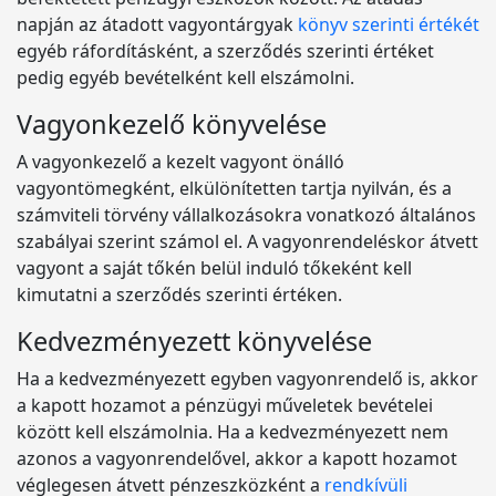
napján az átadott vagyontárgyak
könyv szerinti értékét
egyéb ráfordításként, a szerződés szerinti értéket
pedig egyéb bevételként kell elszámolni.
Vagyonkezelő könyvelése
A vagyonkezelő a kezelt vagyont önálló
vagyontömegként, elkülönítetten tartja nyilván, és a
számviteli törvény vállalkozásokra vonatkozó általános
szabályai szerint számol el. A vagyonrendeléskor átvett
vagyont a saját tőkén belül induló tőkeként kell
kimutatni a szerződés szerinti értéken.
Kedvezményezett könyvelése
Ha a kedvezményezett egyben vagyonrendelő is, akkor
a kapott hozamot a pénzügyi műveletek bevételei
között kell elszámolnia. Ha a kedvezményezett nem
azonos a vagyonrendelővel, akkor a kapott hozamot
véglegesen átvett pénzeszközként a
rendkívüli