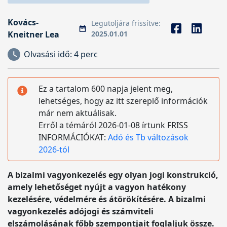
Kovács-
Legutoljára frissítve:
Kneitner Lea
2025.01.01
Olvasási idő:
4 perc
Ez a tartalom 600 napja jelent meg,
lehetséges, hogy az itt szereplő információk
már nem aktuálisak.
Erről a témáról 2026-01-08 írtunk FRISS
INFORMÁCIÓKAT:
Adó és Tb változások
2026-tól
A bizalmi vagyonkezelés egy olyan jogi konstrukció,
amely lehetőséget nyújt a vagyon hatékony
kezelésére, védelmére és átörökítésére. A bizalmi
vagyonkezelés adójogi és számviteli
elszámolásának főbb szempontjait foglaljuk össze.