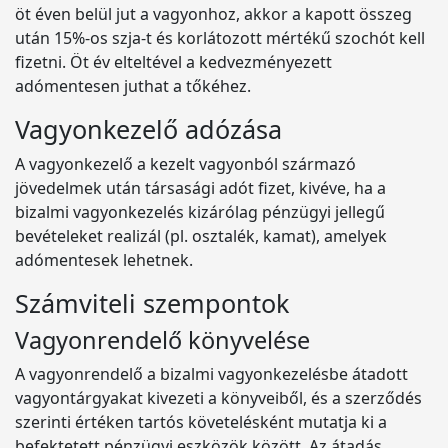
öt éven belül jut a vagyonhoz, akkor a kapott összeg
után 15%-os szja-t és korlátozott mértékű szochót kell
fizetni. Öt év elteltével a kedvezményezett
adómentesen juthat a tőkéhez.
Vagyonkezelő adózása
A vagyonkezelő a kezelt vagyonból származó
jövedelmek után társasági adót fizet, kivéve, ha a
bizalmi vagyonkezelés kizárólag pénzügyi jellegű
bevételeket realizál (pl. osztalék, kamat), amelyek
adómentesek lehetnek.
Számviteli szempontok
Vagyonrendelő könyvelése
A vagyonrendelő a bizalmi vagyonkezelésbe átadott
vagyontárgyakat kivezeti a könyveiből, és a szerződés
szerinti értéken tartós követelésként mutatja ki a
befektetett pénzügyi eszközök között. Az átadás