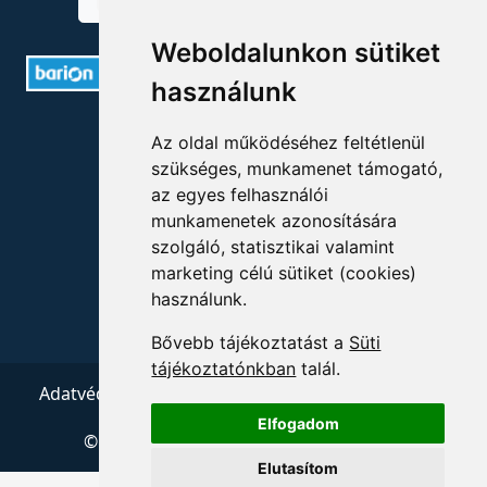
Weboldalunkon sütiket
használunk
ELÉRHETŐSÉGEK
Az oldal működéséhez feltétlenül
szükséges, munkamenet támogató,
+36 1 880 7600
az egyes felhasználói
munkamenetek azonosítására
info@mprx.hu
szolgáló, statisztikai valamint
marketing célú sütiket (cookies)
használunk.
Bővebb tájékoztatást a
Süti
tájékoztatónkban
talál.
Adatvédelem
ÁSZF
Impresszum
Kapcsolat
Elfogadom
© 2026 Copyright:
Menedzserpraxis.hu
Elutasítom