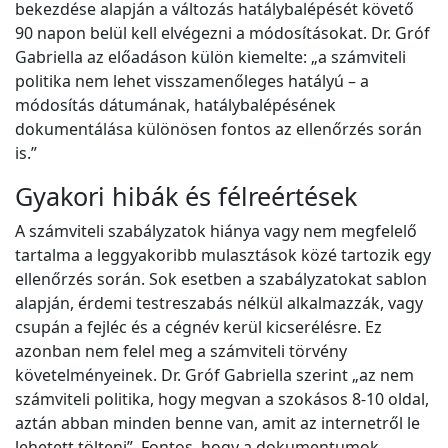
bekezdése alapján a változás hatálybalépését követő
90 napon belül kell elvégezni a módosításokat. Dr. Gróf
Gabriella az előadáson külön kiemelte: „a számviteli
politika nem lehet visszamenőleges hatályú – a
módosítás dátumának, hatálybalépésének
dokumentálása különösen fontos az ellenőrzés során
is.”
Gyakori hibák és félreértések
A számviteli szabályzatok hiánya vagy nem megfelelő
tartalma a leggyakoribb mulasztások közé tartozik egy
ellenőrzés során. Sok esetben a szabályzatokat sablon
alapján, érdemi testreszabás nélkül alkalmazzák, vagy
csupán a fejléc és a cégnév kerül kicserélésre. Ez
azonban nem felel meg a számviteli törvény
követelményeinek. Dr. Gróf Gabriella szerint „az nem
számviteli politika, hogy megvan a szokásos 8-10 oldal,
aztán abban minden benne van, amit az internetről le
lehetett tölteni”. Fontos, hogy a dokumentumok