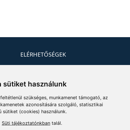
ELÉRHETŐSÉGEK
+36 1 880 7600
info@mprx.hu
 sütiket használunk
feltétlenül szükséges, munkamenet támogató, az
kamenetek azonosítására szolgáló, statisztikai
ú sütiket (cookies) használunk.
a
Süti tájékoztatónkban
talál.