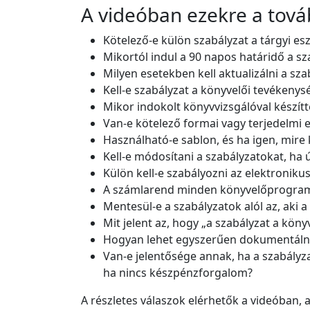
A videóban ezekre a továb
Kötelező-e külön szabályzat a tárgyi e
Mikortól indul a 90 napos határidő a s
Milyen esetekben kell aktualizálni a sz
Kell-e szabályzat a könyvelői tevékenys
Mikor indokolt könyvvizsgálóval készítt
Van-e kötelező formai vagy terjedelmi 
Használható-e sablon, és ha igen, mire k
Kell-e módosítani a szabályzatokat, ha ú
Külön kell-e szabályozni az elektronik
A számlarend minden könyvelőprogram
Mentesül-e a szabályzatok alól az, aki
Mit jelent az, hogy „a szabályzat a köny
Hogyan lehet egyszerűen dokumentálni 
Van-e jelentősége annak, ha a szabályz
ha nincs készpénzforgalom?
A részletes válaszok elérhetők a videóban, 