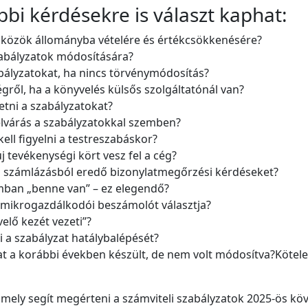
bi kérdésekre is választ kaphat:
szközök állományba vételére és értékcsökkenésére?
zabályzatok módosítására?
abályzatokat, ha nincs törvénymódosítás?
égről, ha a könyvelés külsős szolgáltatónál van?
etni a szabályzatokat?
elvárás a szabályzatokkal szemben?
ell figyelni a testreszabáskor?
j tevékenységi kört vesz fel a cég?
us számlázásból eredő bizonylatmegőrzési kérdéseket?
ban „benne van” – ez elegendő?
 a mikrogazdálkodói beszámolót választja?
velő kezét vezeti”?
a szabályzat hatálybalépését?
at a korábbi években készült, de nem volt módosítva?Kötele
amely segít megérteni a számviteli szabályzatok 2025-ös kö