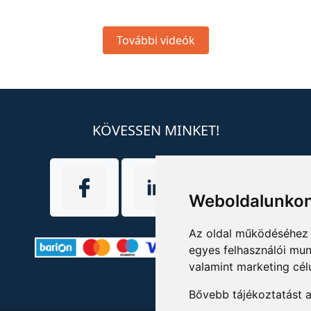
További videók
KÖVESSEN MINKET!
Weboldalunkon
Az oldal működéséhez 
egyes felhasználói mun
valamint marketing cél
Bővebb tájékoztatást 