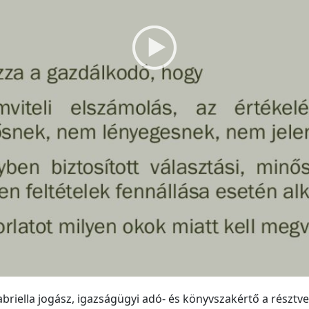
briella jogász, igazságügyi adó- és könyvszakértő a résztvev