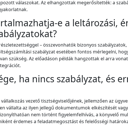
zott válaszokat. Az elhangzottak megerősítették: a szabál
gyakorlatnak.
artalmazhatja-e a leltározási, é
abályzatokat?
 részletezettséggel – összevonhatók bizonyos szabályzatok,
ltségszámítási szabályzat esetében fontos mérlegelni, hogy 
 van szükség. Az előadáson példák hangzottak el arra vona
tegrációt.
ége, ha nincs szabályzat, és er
állalkozás vezető tisztségviselőjének, jellemzően az ügyve
en vállalta az ilyen jellegű dokumentumok elkészítését vag
 bizonyíthatóan nem történt figyelemfelhívás, a könyvelő mu
miként érdemes a feladatmegosztást és felelősségi határoka