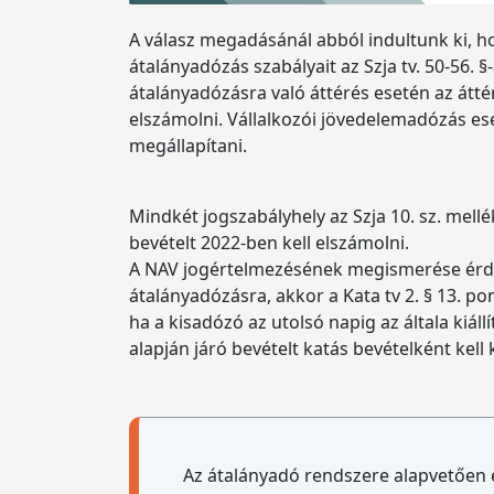
A válasz megadásánál abból indultunk ki, h
átalányadózás szabályait az Szja tv. 50-56.
átalányadózásra való áttérés esetén az átté
elszámolni. Vállalkozói jövedelemadózás eset
megállapítani.
Mindkét jogszabályhely az Szja 10. sz. mell
bevételt 2022-ben kell elszámolni.
A NAV jogértelmezésének megismerése érdeké
átalányadózásra, akkor a Kata tv 2. § 13. p
ha a kisadózó az utolsó napig az általa kiál
alapján járó bevételt katás bevételként kell 
Az átalányadó rendszere alapvetően 