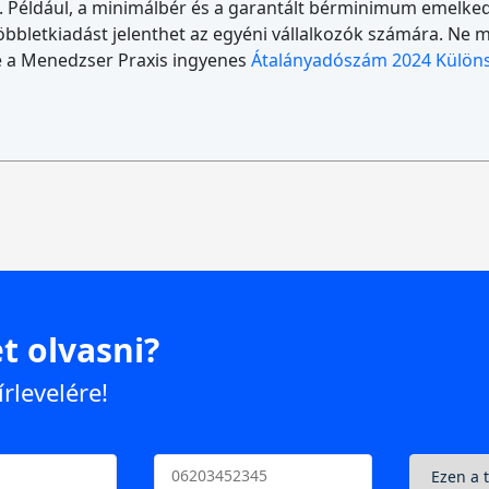
. Például, a minimálbér és a garantált bérminimum emelked
bbletkiadást jelenthet az egyéni vállalkozók számára. Ne 
le a Menedzser Praxis ingyenes
Átalányadószám 2024 Külön
t olvasni?
írlevelére!