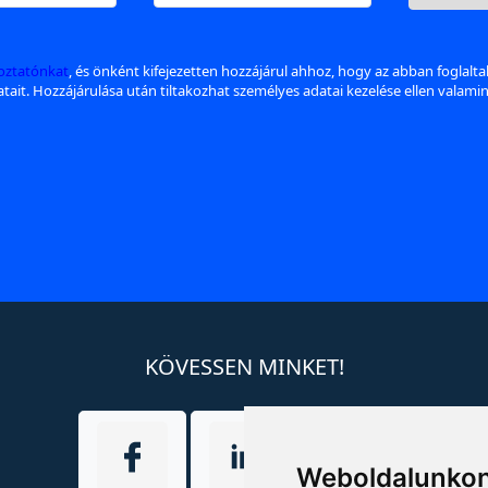
koztatónkat
, és önként kifejezetten hozzájárul ahhoz, hogy az abban foglalt
datait. Hozzájárulása után tiltakozhat személyes adatai kezelése ellen valami
KÖVESSEN MINKET!
Weboldalunkon