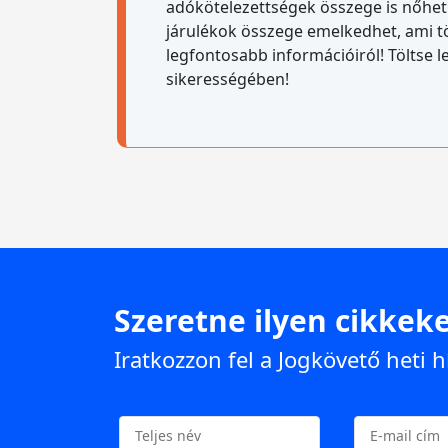
adókötelezettségek összege is nőhet
járulékok összege emelkedhet, ami tö
legfontosabb információiról! Töltse 
sikerességében!
Szeretne ilyen cikkeke
Iratkozzon fel a Jogkövető heti h