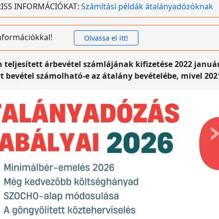
 FRISS INFORMÁCIÓKAT:
Számítási példák átalányadózóknak
 információkkal!
Olvassa el itt!
 teljesített árbevétel számlájának kifizetése 2022 január
yt bevétel számolható-e az átalány bevételébe, mivel 202