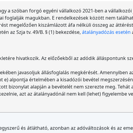
ogy a szóban forgó egyéni vállalkozó 2021-ben a vállalkozói
 §-ai foglalják magukban. E rendelkezések között nem találha
rést megelőzően kiszámlázott áfa nélküli összeg az áttérés
én az Szja tv. 49/B. § (1) bekezdése,
átalányadózás esetén
a
ékletére hivatkozik. Az előzőekből az adódik álláspontunk s
ben javasoljuk állásfoglalás megkérését. Amennyiben az eg
ont e) alpontja értelmében a kisadózói bevétel megszerzésén
lított bizonylat alapján a bevételét nem szerezte meg. Tehát 
kezelnie, azt az átalányadónál nem kell (lehet) figyelembe ve
egyszerű és átlátható, azonban az adóváltozások és az em