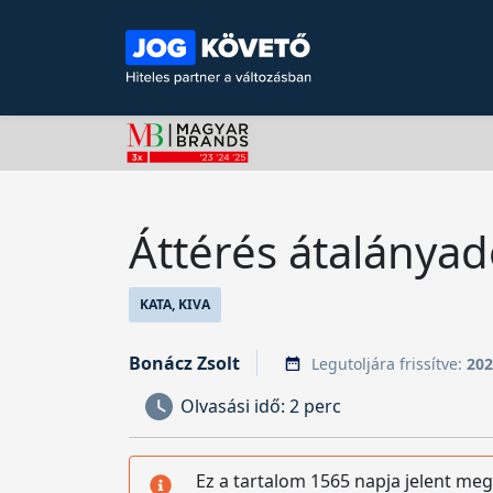
Áttérés átalánya
KATA, KIVA
Bonácz Zsolt
Legutoljára frissítve:
202
Olvasási idő:
2 perc
Ez a tartalom 1565 napja jelent meg