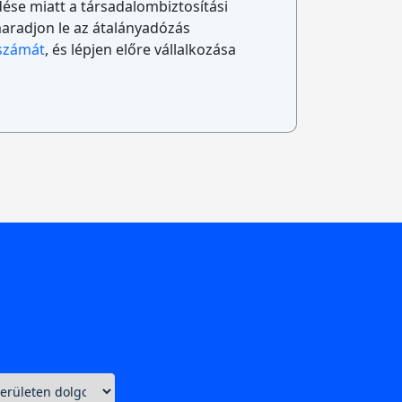
ése miatt a társadalombiztosítási
maradjon le az átalányadózás
számát
, és lépjen előre vállalkozása