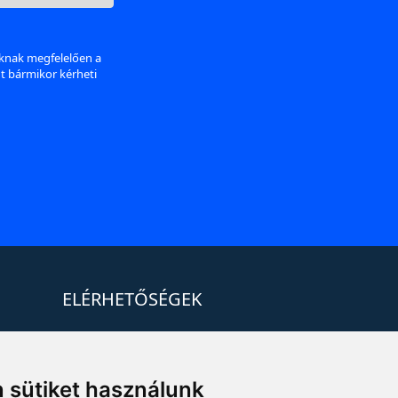
aknak megfelelően a
nt bármikor kérheti
ELÉRHETŐSÉGEK
+36 1 880 7600
info@mprx.hu
 sütiket használunk