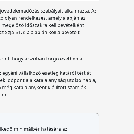
 jövedelemadózás szabályait alkalmazta. Az
tó olyan rendelkezés, amely alapján az
t megelőző időszakra kell bevételként
z Szja 51. §-a alapján kell a bevételt
zerint, hogy a szóban forgó esetben a
yéni vállalkozó esetleg katáról tért át
ek időpontja a kata alanyiság utolsó napja,
a még kata alanyként kiállított számlák
nni.
elkedő minimálbér hatására az