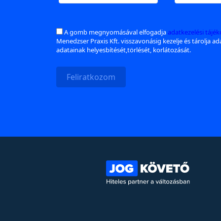
A gomb megnyomásával elfogadja
adatkezelési tájé
Menedzser Praxis Kft. visszavonásig kezelje és tárolja a
adatainak helyesbítését,törlését, korlátozását.
Feliratkozom