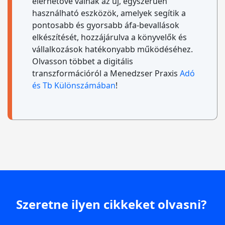
elérhetővé válnak az új, egyszerűen
használható eszközök, amelyek segítik a
pontosabb és gyorsabb áfa-bevallások
elkészítését, hozzájárulva a könyvelők és
vállalkozások hatékonyabb működéséhez.
Olvasson többet a digitális
transzformációról a Menedzser Praxis
Adó
és Tb Különszámában
!
Szeretne ilyen cikkeket olvasni?