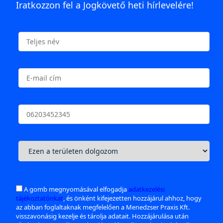
Iratkozzon fel a Jogkövető heti hírlevelére!
A gomb megnyomásával elfogadja
adatkezelési
tájékoztatónkat
, és önként kifejezetten hozzájárul ahhoz, hogy
az abban foglaltaknak megfelelően a Menedzser Praxis Kft.
visszavonásig kezelje és tárolja adatait. Hozzájárulása után