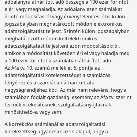
adóalanyra áthárított adó összege a 100 ezer forintot
eléri vagy meghaladja. Az adóalany ezen számlákat
érintő módosításról vagy érvénytelenítésről is külön
jogszabályban meghatározott módon elektronikus
adatszolgáltatást teljesít. Szintén külön jogszabályban
meghatározott módon kell elektronikus
adatszolgáltatást teljesíteni azon módosításokról,
amikor a módosítást követően éri el vagy haladja meg
a 100 ezer forintot a számlában áthárított adó.
Az Áfa tv. 10. számú melléklet 6. pontja az
adatszolgáltatási kötelezettséget a számlázás
tényéhez és a számlában áthárított áfa
nagyságrendjéhez köti. Az már nem releváns, hogy a
számlában foglalt gazdasági esemény az Áfa tv. szerint
termékértékesítésnek, szolgáltatásnyújtásnak
minősíthető-e, vagy sem.
A korrekciós számlánál az adatszolgáltatási
kötelezettség ugyancsak azon alapul, hogy a