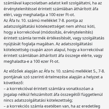
számlával kapcsolatban adatot kell szolgáltatni, ha az
érvénytelenítéssel érintett számlában áthárított áfa
eléri, vagy meghaladja a 100 ezer Ft-ot.
Az Áfa tv. 10. számú melléklet 7-8. pontja az
adatszolgáltatási kötelezettséget nem ahhoz köti,
hogy a korrekcióval (módosítás, érvénytelenítés)
érintett számla termék értékesítését, vagy szolgáltatás
nyújtását foglalja magában. Az adatszolgáltatási
kötelezettség csupán azon alapul, hogy a korrekcióval
érintett számlában áthárított áfa összege elérte, vagy
meghaladta-e a 100 ezer Ft-ot.
Az előzőek alapján az Áfa tv. 10. számú melléklet 5., 7-8.
pontjának szó szerinti értelmezése alapján a helyzet a
következő:
– a korrekcióval érintett számlára vonatkozóan a
jogalap nélkül felszámított áfa összegétől függetlenül
nincs adatszolgáltatási kötelezettség;
– a korrekciós számla esetében van, ha az eredetileg