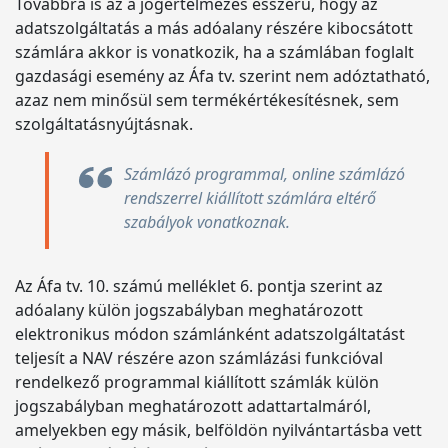
Továbbra is az a jogértelmezés ésszerű, hogy az
adatszolgáltatás a más adóalany részére kibocsátott
számlára akkor is vonatkozik, ha a számlában foglalt
gazdasági esemény az Áfa tv. szerint nem adóztatható,
azaz nem minősül sem termékértékesítésnek, sem
szolgáltatásnyújtásnak.
Számlázó programmal, online számlázó
rendszerrel kiállított számlára eltérő
szabályok vonatkoznak.
Az Áfa tv. 10. számú melléklet 6. pontja szerint az
adóalany külön jogszabályban meghatározott
elektronikus módon számlánként adatszolgáltatást
teljesít a NAV részére azon számlázási funkcióval
rendelkező programmal kiállított számlák külön
jogszabályban meghatározott adattartalmáról,
amelyekben egy másik, belföldön nyilvántartásba vett