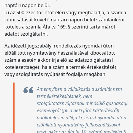
naptári napon belül,
b) az 500 ezer forintot eléri vagy meghaladja, a számla
kibocsátását követő naptári napon belül számlánként
köteles a számla Áfa tv. 169. § szerinti tartalmáról
adatot szolgáltatni.
Az idézett jogszabályi rendelkezés nyomdai úton
előállított nyomtatvány használatával kibocsátott
számla esetén akkor írja elő az adatszolgáltatási
kötelezettséget, ha a számla termék értékesítését,
vagy szolgáltatás nyújtását foglalja magában.
Amennyiben a vállalkozás a számlát nem
termékértékesítésnek, nem
szolgáltatásnyújtásnak minősülő gazdasági
eseményről (pl. a neki járó kártérítésről)
adókötelesen állítja ki, és azt nyomdai úton
előállított nyomtatvány felhasználásával
teszi, akkor az Áfa tv. 10. számú melléklet 5.