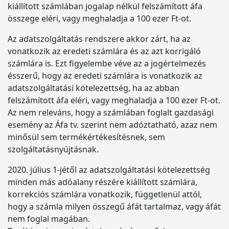
kiállított számlában jogalap nélkül felszámított áfa
összege eléri, vagy meghaladja a 100 ezer Ft-ot.
Az adatszolgáltatás rendszere akkor zárt, ha az
vonatkozik az eredeti számlára és az azt korrigáló
számlára is. Ezt figyelembe véve az a jogértelmezés
ésszerű, hogy az eredeti számlára is vonatkozik az
adatszolgáltatási kötelezettség, ha az abban
felszámított áfa eléri, vagy meghaladja a 100 ezer Ft-ot.
Az nem releváns, hogy a számlában foglalt gazdasági
esemény az Áfa tv. szerint nem adóztatható, azaz nem
minősül sem termékértékesítésnek, sem
szolgáltatásnyújtásnak.
2020. július 1-jétől az adatszolgáltatási kötelezettség
minden más adóalany részére kiállított számlára,
korrekciós számlára vonatkozik, függetlenül attól,
hogy a számla milyen összegű áfát tartalmaz, vagy áfát
nem foglal magában.