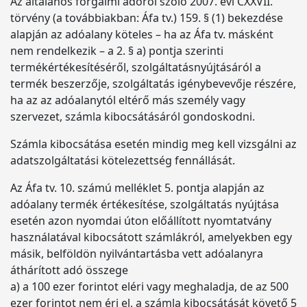
Az általános forgalmi adóról szóló 2007. évi CXXVII.
törvény (a továbbiakban: Áfa tv.) 159. § (1) bekezdése
alapján az adóalany köteles – ha az Áfa tv. másként
nem rendelkezik – a 2. § a) pontja szerinti
termékértékesítéséről, szolgáltatásnyújtásáról a
termék beszerzője, szolgáltatás igénybevevője részére,
ha az az adóalanytól eltérő más személy vagy
szervezet, számla kibocsátásáról gondoskodni.
Számla kibocsátása esetén mindig meg kell vizsgálni az
adatszolgáltatási kötelezettség fennállását.
Az Áfa tv. 10. számú melléklet 5. pontja alapján az
adóalany termék értékesítése, szolgáltatás nyújtása
esetén azon nyomdai úton előállított nyomtatvány
használatával kibocsátott számlákról, amelyekben egy
másik, belföldön nyilvántartásba vett adóalanyra
áthárított adó összege
a) a 100 ezer forintot eléri vagy meghaladja, de az 500
ezer forintot nem éri el, a számla kibocsátását követő 5