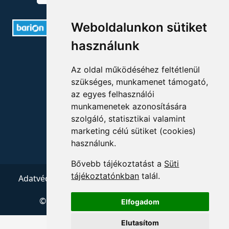
Weboldalunkon sütiket
használunk
ELÉRHETŐSÉGEK
Az oldal működéséhez feltétlenül
+36 1 880 7600
szükséges, munkamenet támogató,
az egyes felhasználói
info@mprx.hu
munkamenetek azonosítására
szolgáló, statisztikai valamint
marketing célú sütiket (cookies)
használunk.
Bővebb tájékoztatást a
Süti
tájékoztatónkban
talál.
Adatvédelem
ÁSZF
Impresszum
Kapcsolat
© 2026 Copyright:
Menedzserpraxis.hu
Elfogadom
Elutasítom