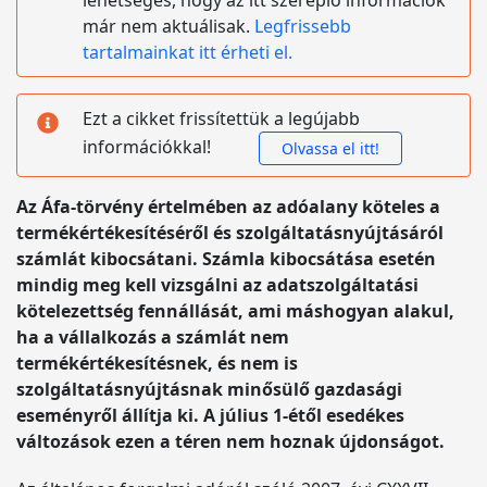
lehetséges, hogy az itt szereplő információk
már nem aktuálisak.
Legfrissebb
tartalmainkat itt érheti el.
Ezt a cikket frissítettük a legújabb
információkkal!
Olvassa el itt!
Az Áfa-törvény értelmében az adóalany köteles a
termékértékesítéséről és szolgáltatásnyújtásáról
számlát kibocsátani. Számla kibocsátása esetén
mindig meg kell vizsgálni az adatszolgáltatási
kötelezettség fennállását, ami máshogyan alakul,
ha a vállalkozás a számlát nem
termékértékesítésnek, és nem is
szolgáltatásnyújtásnak minősülő gazdasági
eseményről állítja ki. A július 1-étől esedékes
változások ezen a téren nem hoznak újdonságot.