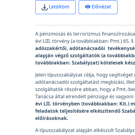
Előnézet
Letöltöm
A pénzmosás és terrorizmus finanszírozása
évi LIII. törvény (a továbbiakban: Pmt.) 65. 
adószakértői, adótanácsadói tevékenysége
alapján végző szolgáltatók (a továbbiakba
továbbiakban: Szabályzat) kötelesek kész
Jelen típusszabályzat célja, hogy segítséget
adótanácsadói szolgáltatást megbízási, illet
szolgáltatók részére abban, hogy a Pmt.-be
Tanácsa által elrendelt pénzügyi és vagyon
évi LII. törvényben (továbbiakban: Kit.)
feladatok teljesítésére elkészítendő Szab
előírásoknak.
A típusszabályzat alapján elkészült Szabály