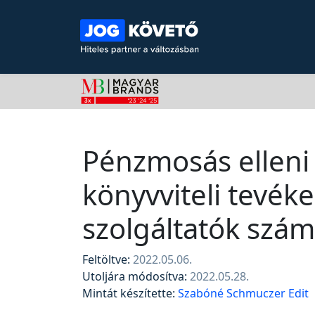
Pénzmosás elleni 
könyvviteli tevék
szolgáltatók szám
Feltöltve:
2022.05.06.
Utoljára módosítva:
2022.05.28.
Mintát készítette:
Szabóné Schmuczer Edit