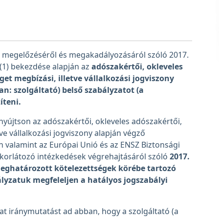
 megelőzéséről és megakadályozásáról szóló 2017.
§ (1) bekezdése alapján az
adószakértői, okleveles
t megbízási, illetve vállalkozási jogviszony
n: szolgáltató) belső szabályzatot (a
íteni.
 nyújtson az adószakértői, okleveles adószakértői,
ve vállalkozási jogviszony alapján végző
n valamint az Európai Unió és az ENSZ Biztonsági
i korlátozó intézkedések végrehajtásáról szóló
2017.
 meghatározott kötelezettségek körébe tartozó
ályzatuk megfeleljen a hatályos jogszabályi
zat iránymutatást ad abban, hogy a szolgáltató (a