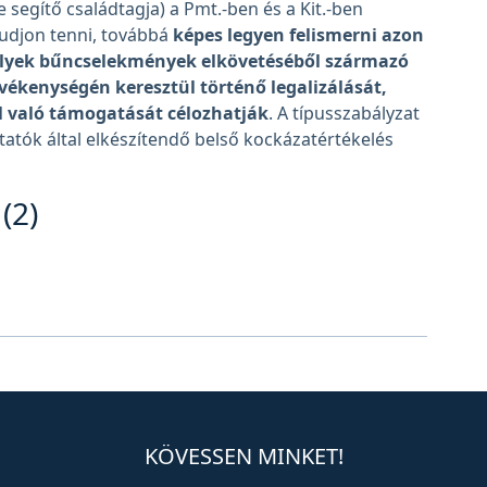
ve segítő családtagja) a Pmt.-ben és a Kit.-ben
udjon tenni, továbbá
képes legyen felismerni azon
elyek bűncselekmények elkövetéséből származó
vékenységén keresztül történő legalizálását,
l való támogatását célozhatják
. A típusszabályzat
ltatók által elkészítendő belső kockázatértékelés
(2)
KÖVESSEN MINKET!