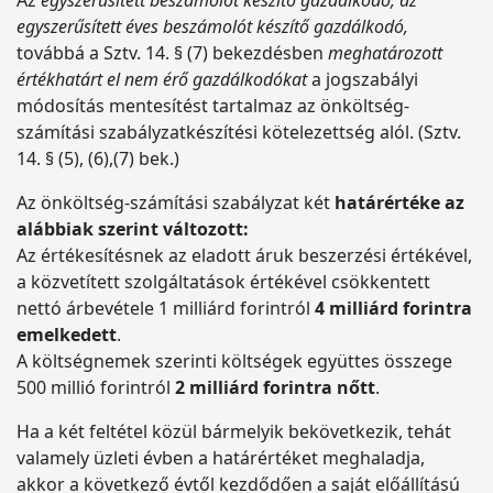
Az
egyszerűsített beszámolót készítő gazdálkodó, az
egyszerűsített éves beszámolót készítő gazdálkodó,
továbbá a Sztv. 14. § (7) bekezdésben
meghatározott
értékhatárt el nem érő gazdálkodókat
a jogszabályi
módosítás mentesítést tartalmaz az önköltség-
számítási szabályzatkészítési kötelezettség alól. (Sztv.
14. § (5), (6),(7) bek.)
Az önköltség-számítási szabályzat két
határértéke az
alábbiak szerint változott:
Az értékesítésnek az eladott áruk beszerzési értékével,
a közvetített szolgáltatások értékével csökkentett
nettó árbevétele 1 milliárd forintról
4 milliárd forintra
emelkedett
.
A költségnemek szerinti költségek együttes összege
500 millió forintról
2 milliárd forintra nőtt
.
Ha a két feltétel közül bármelyik bekövetkezik, tehát
valamely üzleti évben a határértéket meghaladja,
akkor a következő évtől kezdődően a saját előállítású