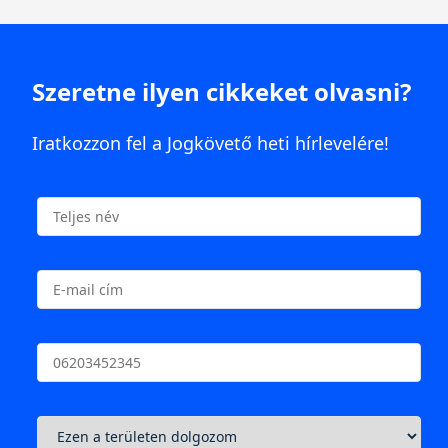
Szeretne ilyen cikkeket olvasni?
Iratkozzon fel a Jogkövető heti hírlevelére!