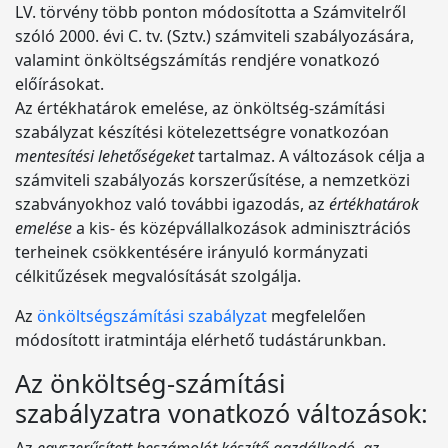
LV. törvény több ponton módosította a Számvitelről
szóló 2000. évi C. tv. (Sztv.) számviteli szabályozására,
valamint önköltségszámítás rendjére vonatkozó
előírásokat.
Az értékhatárok emelése, az önköltség-számítási
szabályzat készítési kötelezettségre vonatkozóan
mentesítési lehetőségeket
tartalmaz. A változások célja a
számviteli szabályozás korszerűsítése, a nemzetközi
szabványokhoz való további igazodás, az
értékhatárok
emelése
a kis- és középvállalkozások adminisztrációs
terheinek csökkentésére irányuló kormányzati
célkitűzések megvalósítását szolgálja.
Az
önköltségszámítási szabályzat
megfelelően
módosított iratmintája elérhető tudástárunkban.
Az önköltség-számítási
szabályzatra vonatkozó változások: