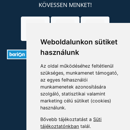
KÖVESSEN MINKET!
Weboldalunkon sütiket
használunk
Az oldal működéséhez feltétlenül
ELÉRHETŐSÉGEK
szükséges, munkamenet támogató,
az egyes felhasználói
+36 1 880 7600
munkamenetek azonosítására
szolgáló, statisztikai valamint
info@mprx.hu
marketing célú sütiket (cookies)
használunk.
Bővebb tájékoztatást a
Süti
tájékoztatónkban
talál.