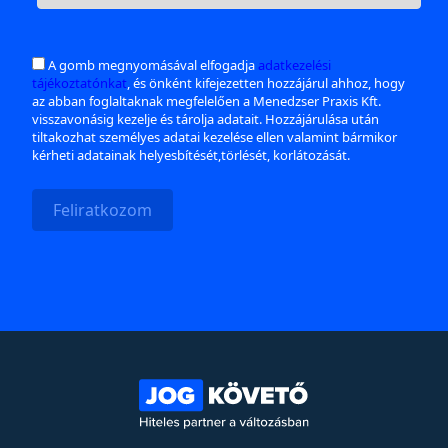
A gomb megnyomásával elfogadja
adatkezelési
tájékoztatónkat
, és önként kifejezetten hozzájárul ahhoz, hogy
az abban foglaltaknak megfelelően a Menedzser Praxis Kft.
visszavonásig kezelje és tárolja adatait. Hozzájárulása után
tiltakozhat személyes adatai kezelése ellen valamint bármikor
kérheti adatainak helyesbítését,törlését, korlátozását.
Feliratkozom