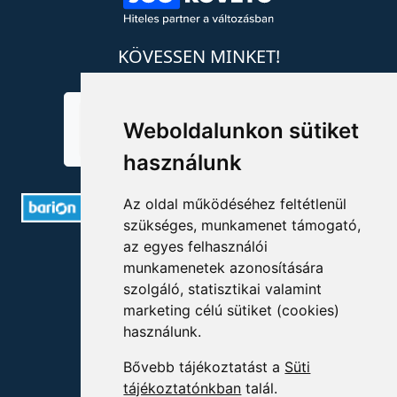
KÖVESSEN MINKET!
Weboldalunkon sütiket
használunk
Az oldal működéséhez feltétlenül
szükséges, munkamenet támogató,
az egyes felhasználói
ELÉRHETŐSÉGEK
munkamenetek azonosítására
szolgáló, statisztikai valamint
+36 1 880 7600
marketing célú sütiket (cookies)
info@mprx.hu
használunk.
Bővebb tájékoztatást a
Süti
tájékoztatónkban
talál.