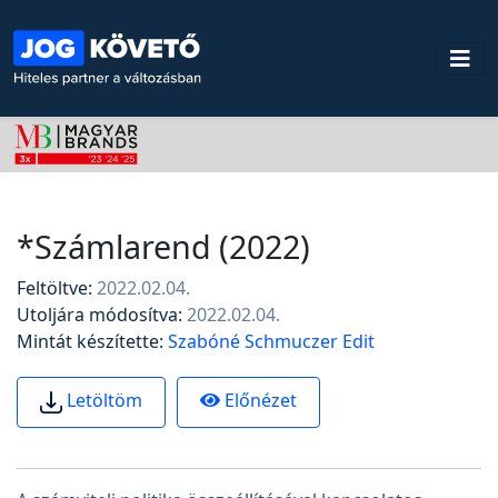
*Számlarend (2022)
Feltöltve:
2022.02.04.
Utoljára módosítva:
2022.02.04.
Mintát készítette:
Szabóné Schmuczer Edit
Előnézet
Letöltöm