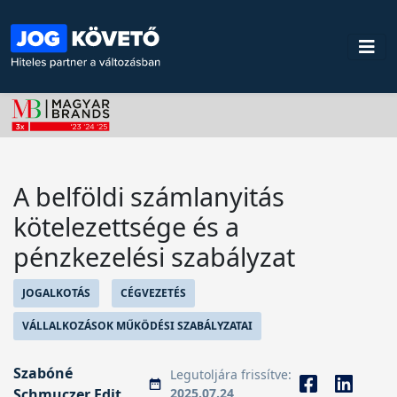
A belföldi számlanyitás
kötelezettsége és a
pénzkezelési szabályzat
JOGALKOTÁS
CÉGVEZETÉS
VÁLLALKOZÁSOK MŰKÖDÉSI SZABÁLYZATAI
Szabóné
Legutoljára frissítve:
Schmuczer Edit
2025.07.24