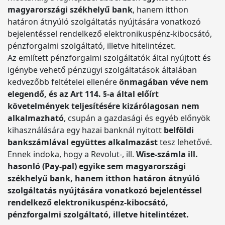
magyarországi székhelyű bank
, hanem itthon
határon átnyúló szolgáltatás nyújtására vonatkozó
bejelentéssel rendelkező elektronikuspénz-kibocsátó,
pénzforgalmi szolgáltató, illetve hitelintézet.
Az említett pénzforgalmi szolgáltatók által nyújtott és
igénybe vehető pénzügyi szolgáltatások általában
kedvezőbb feltételei ellenére
önmagában véve nem
elegendő, és az Art 114. §-a által előírt
követelmények teljesítésére kizárólagosan nem
alkalmazható
, csupán a gazdasági és egyéb előnyök
kihasználására egy hazai banknál nyitott
belföldi
bankszámlával együttes alkalmazást
tesz lehetővé.
Ennek indoka, hogy a Revolut-, ill.
Wise-számla ill.
hasonló (Pay-pal) egyike sem magyarországi
székhelyű bank, hanem itthon határon átnyúló
szolgáltatás nyújtására vonatkozó bejelentéssel
rendelkező elektronikuspénz-kibocsátó,
pénzforgalmi szolgáltató, illetve hitelintézet.