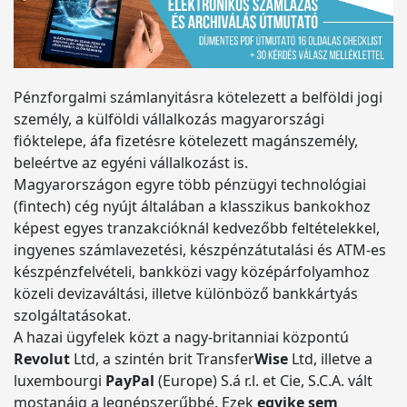
Pénzforgalmi számlanyitásra kötelezett a belföldi jogi
személy, a külföldi vállalkozás magyarországi
fióktelepe, áfa fizetésre kötelezett magánszemély,
beleértve az egyéni vállalkozást is.
Magyarországon egyre több pénzügyi technológiai
(fintech) cég nyújt általában a klasszikus bankokhoz
képest egyes tranzakcióknál kedvezőbb feltételekkel,
ingyenes számlavezetési, készpénzátutalási és ATM-es
készpénzfelvételi, bankközi vagy középárfolyamhoz
közeli devizaváltási, illetve különböző bankkártyás
szolgáltatásokat.
A hazai ügyfelek közt a nagy-britanniai központú
Revolut
Ltd, a szintén brit Transfer
Wise
Ltd, illetve a
luxembourgi
PayPal
(Europe) S.á r.l. et Cie, S.C.A. vált
mostanáig a legnépszerűbbé. Ezek
egyike sem