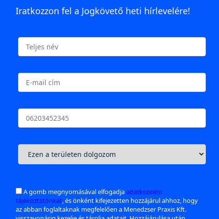
Iratkozzon fel a Jogkövető heti hírlevelére!
A gomb megnyomásával elfogadja
adatkezelési
tájékoztatónkat
, és önként kifejezetten hozzájárul ahhoz, hogy
az abban foglaltaknak megfelelően a Menedzser Praxis Kft.
visszavonásig kezelje és tárolja adatait. Hozzájárulása után