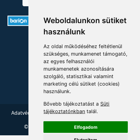
Weboldalunkon sütiket
használunk
ELÉRHETŐSÉGEK
Az oldal működéséhez feltétlenül
+36 1 880 7600
szükséges, munkamenet támogató,
az egyes felhasználói
info@mprx.hu
munkamenetek azonosítására
szolgáló, statisztikai valamint
marketing célú sütiket (cookies)
használunk.
Bővebb tájékoztatást a
Süti
tájékoztatónkban
talál.
Adatvédelem
ÁSZF
Impresszum
Kapcsolat
© 2026 Copyright:
Menedzserpraxis.hu
Elfogadom
Elutasítom