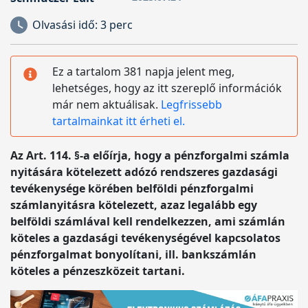
Olvasási idő:
3 perc
Ez a tartalom 381 napja jelent meg,
lehetséges, hogy az itt szereplő információk
már nem aktuálisak.
Legfrissebb
tartalmainkat itt érheti el.
Az Art. 114. §-a előírja, hogy a pénzforgalmi számla
nyitására kötelezett adózó rendszeres gazdasági
tevékenysége körében belföldi pénzforgalmi
számlanyitásra kötelezett, azaz legalább egy
belföldi számlával kell rendelkezzen, ami számlán
köteles a gazdasági tevékenységével kapcsolatos
pénzforgalmat bonyolítani, ill. bankszámlán
köteles a pénzeszközeit tartani.