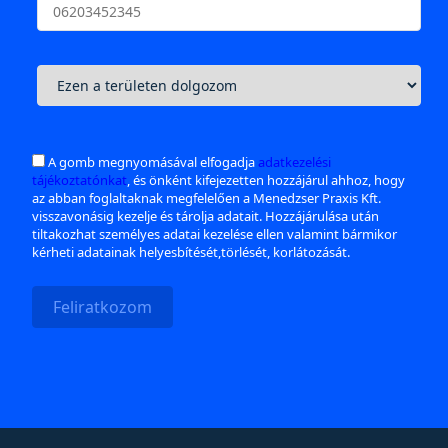
A gomb megnyomásával elfogadja
adatkezelési
tájékoztatónkat
, és önként kifejezetten hozzájárul ahhoz, hogy
az abban foglaltaknak megfelelően a Menedzser Praxis Kft.
visszavonásig kezelje és tárolja adatait. Hozzájárulása után
tiltakozhat személyes adatai kezelése ellen valamint bármikor
kérheti adatainak helyesbítését,törlését, korlátozását.
Feliratkozom