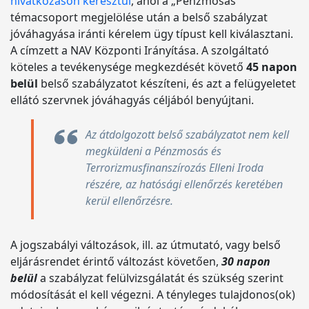
hivatkozáson keresztül
, ahol a „Pénzmosás”
témacsoport megjelölése után a belső szabályzat
jóváhagyása iránti kérelem ügy típust kell kiválasztani.
A címzett a NAV Központi Irányítása. A szolgáltató
köteles a tevékenysége megkezdését követő
45 napon
belül
belső szabályzatot készíteni, és azt a felügyeletet
ellátó szervnek jóváhagyás céljából benyújtani.
Az átdolgozott belső szabályzatot nem kell
megküldeni a Pénzmosás és
Terrorizmusfinanszírozás Elleni Iroda
részére, az hatósági ellenőrzés keretében
kerül ellenőrzésre.
A jogszabályi változások, ill. az útmutató, vagy belső
eljárásrendet érintő változást követően,
30 napon
belül
a szabályzat felülvizsgálatát és szükség szerint
módosítását el kell végezni. A tényleges tulajdonos(ok)