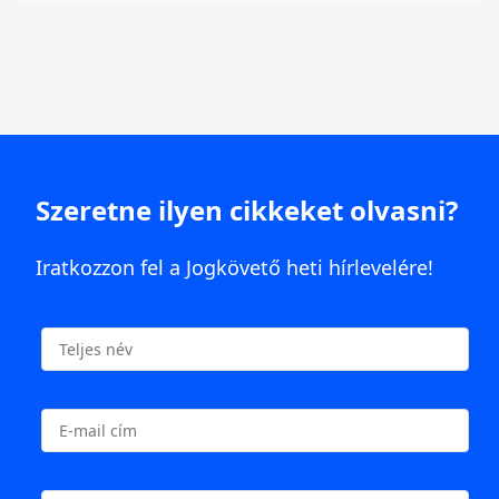
Szeretne ilyen cikkeket olvasni?
Iratkozzon fel a Jogkövető heti hírlevelére!