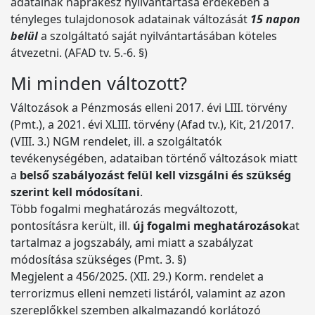
adatainak naprakész nyilvántartása érdekében a
tényleges tulajdonosok adatainak változását
15 napon
belül
a szolgáltató saját nyilvántartásában köteles
átvezetni. (AFAD tv. 5.-6. §)
Mi minden változott?
Változások a Pénzmosás elleni 2017. évi LIII. törvény
(Pmt.), a 2021. évi XLIII. törvény (Afad tv.), Kit, 21/2017.
(VIII. 3.) NGM rendelet, ill. a szolgáltatók
tevékenységében, adataiban történő változások miatt
a
belső szabályozást felül kell vizsgálni és szükség
szerint kell módosítani
.
Több fogalmi meghatározás megváltozott,
pontosításra került, ill.
új fogalmi meghatározások
at
tartalmaz a jogszabály, ami miatt a szabályzat
módosítása szükséges (Pmt. 3. §)
Megjelent a 456/2025. (XII. 29.) Korm. rendelet a
terrorizmus elleni nemzeti listáról, valamint az azon
szereplőkkel szemben alkalmazandó korlátozó