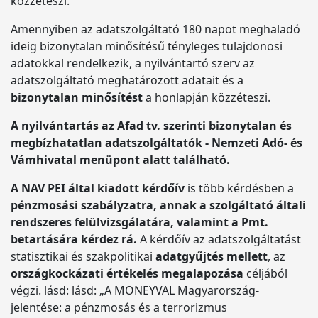
közzéteszi.
Amennyiben az adatszolgáltató 180 napot meghaladó
ideig bizonytalan minősítésű tényleges tulajdonosi
adatokkal rendelkezik, a nyilvántartó szerv az
adatszolgáltató meghatározott adatait és a
bizonytalan minősítést
a honlapján közzéteszi.
A nyilvántartás az Afad tv. szerinti bizonytalan és
megbízhatatlan adatszolgáltatók - Nemzeti Adó- és
Vámhivatal menüpont alatt található.
A NAV PEI által kiadott kérdőív
is
több kérdésben a
pénzmosási szabályzatra, annak a szolgáltató általi
rendszeres felülvizsgálatára, valamint a Pmt.
betartására kérdez rá.
A kérdőív az adatszolgáltatást
statisztikai és szakpolitikai
adatgyűjtés mellett
, az
országkockázati értékelés megalapozása
céljából
végzi. lásd: lásd: „A MONEYVAL Magyarország-
jelentése: a pénzmosás és a terrorizmus