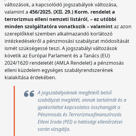
változások, a kapcsolódó jogszabályok változása,
valamint a
456/2025. (XII. 29.) Korm. rendelet a
terrorizmus elleni nemzeti listáról, – ez utóbbi
minden szolgáltatóra vonatkozik – valamint
az azon
szereplőkkel szemben alkalmazandó korlátozó
intézkedésekről a pénzmosási szabályzat módosítását
ismét szükségessé teszi. A jogszabályi változások
követik az Európai Parlament és a Tanács (EU)
2024/1620 rendeletét (AMLA Rendelet) a pénzmosás
elleni küzdelem egységes szabályrendszerének
kialakítása érdekében.
A jogszabályoknak megfelelő belső
szabályzat meglétét, annak tartalmát és a
gyakorlattal kapcsolatos összhangját a
Pénzmosás és Terrorizmusfinanszírozás
Elleni Iroda (PEI) a hatósági ellenőrzései
során vizsgálja.