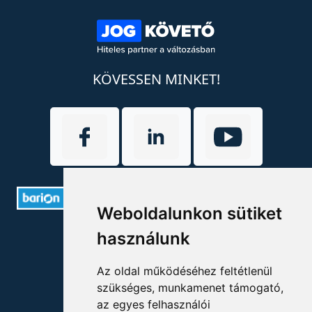
KÖVESSEN MINKET!
Weboldalunkon sütiket
ELÉRHETŐSÉGEK
használunk
+36 1 880 7600
Az oldal működéséhez feltétlenül
szükséges, munkamenet támogató,
info@mprx.hu
az egyes felhasználói