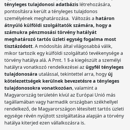
tényleges tulajdonosi adatbázis
létrehozására,
pontosításra került a tényleges tulajdonos
személyének meghatározása. Változás a
határon
átnyúló külföldi szolgáltatók számára, hogy a
számukra pénzmosási törvény hatályát
meghatározó tartós üzleti egység fogalma most
tisztázódott
. A módosítás által világosabbá válik,
mikor tartozik egy külföldi szolgáltató tevékenysége a
törvény hatálya alá. A Pmt. 1 §-a kiegészült a személyi
hatályra vonatkozó rendelkezései az
ügyfél tényleges
tulajdonosára
utalással, tekintettel arra, hogy
új
kötelezettségek kerülnek bevezetésre a tényleges
tulajdonosokra vonatkozóan
, valamint a
Magyarország területén kívül az Európai Unió más
tagállamában vagy harmadik országban székhellyel
rendelkező, de Magyarországon létesített tartós üzleti
egysége révén nyújtott szolgáltatása alapján a törvény
hatálya kiterjed ezen vállalkozásra is.