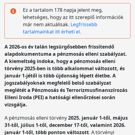
Ez a tartalom 178 napja jelent meg,
lehetséges, hogy az itt szereplő információk
már nem aktuálisak.
Legfrissebb
tartalmainkat itt érheti el.
A 2026-os év talán legsürgősebben frissítendő
alapdokumentuma a pénzmosás elleni szabályzat.
A kiemeltség indoka, hogy a pénzmosás elleni
törvény 2025-ben is több alkalommal változott, és
január 1-jétől is több újdonság lépett életbe. A
jogszabályoknak megfelelő belső szabályzat
meglétét a Pénzmosás és Terrorizmusfinanszírozás
Elleni Iroda (PEI) a hatósági ellenőrzései során
vizsgálja.
A pénzmosás elleni törvény
2025. január 1-től, május
31-től, július 1-től, december 17-től, valamint 2026.
január 1-től, több ponton változott
. A törvényi