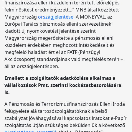
finanszírozása elleni küzdelem terén tett előrelépés
felminősítést eredményezett…” MNB által közzétett
Magyarország
országjelentése
. A MONEYVAL, az
Európai Tanács pénzmosás elleni szervezetének
kiadott új nyomkövetési jelentése szerint
Magyarország megerősítette a pénzmosás elleni
küzdelem érdekében meghozott intézkedéseit és
megfelelő haladást ért el az FATF (Pénzügyi
Akciócsoport) standardjainak való megfelelés terén –
áll az országjelentésben.
Emellett a szolgáltatók adatközlése alkalmas a
vállalkozások Pmt. szerinti kockázatbesorolására
is.
A Pénzmosás és Terrorizmusfinanszírozás Elleni Iroda
felügyelete alá tartozószolgáltatóknak a belső
szabályzat jóváhagyásával kapcsolatos iratokat e-Papír
szolgáltatás útján szükséges beküldeniük a következő