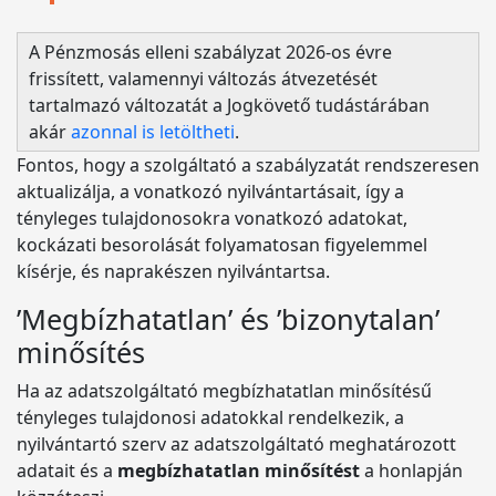
A Pénzmosás elleni szabályzat 2026-os évre
frissített, valamennyi változás átvezetését
tartalmazó változatát a Jogkövető tudástárában
akár
azonnal is letöltheti
.
Fontos, hogy a szolgáltató a szabályzatát rendszeresen
aktualizálja, a vonatkozó nyilvántartásait, így a
tényleges tulajdonosokra vonatkozó adatokat,
kockázati besorolását folyamatosan figyelemmel
kísérje, és naprakészen nyilvántartsa.
’Megbízhatatlan’ és ’bizonytalan’
minősítés
Ha az adatszolgáltató megbízhatatlan minősítésű
tényleges tulajdonosi adatokkal rendelkezik, a
nyilvántartó szerv az adatszolgáltató meghatározott
adatait és a
megbízhatatlan minősítést
a honlapján