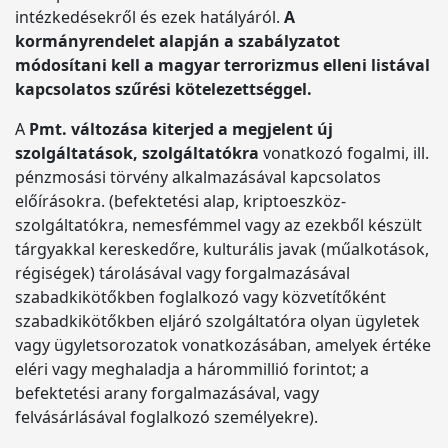
intézkedésekről és ezek hatályáról.
A
kormányrendelet alapján a szabályzatot
módosítani kell a magyar terrorizmus elleni listával
kapcsolatos szűrési kötelezettséggel.
A
Pmt. változása kiterjed a megjelent új
szolgáltatások, szolgáltatókra
vonatkozó fogalmi, ill.
pénzmosási törvény alkalmazásával kapcsolatos
előírásokra. (befektetési alap, kriptoeszköz-
szolgáltatókra, nemesfémmel vagy az ezekből készült
tárgyakkal kereskedőre, kulturális javak (műalkotások,
régiségek) tárolásával vagy forgalmazásával
szabadkikötőkben foglalkozó vagy közvetítőként
szabadkikötőkben eljáró szolgáltatóra olyan ügyletek
vagy ügyletsorozatok vonatkozásában, amelyek értéke
eléri vagy meghaladja a hárommillió forintot; a
befektetési arany forgalmazásával, vagy
felvásárlásával foglalkozó személyekre).