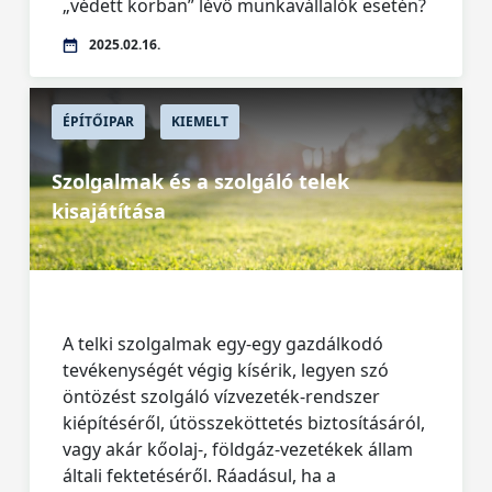
„védett korban” lévő munkavállalók esetén?
2025.02.16.
ÉPÍTŐIPAR
KIEMELT
Szolgalmak és a szolgáló telek
kisajátítása
A telki szolgalmak egy-egy gazdálkodó
tevékenységét végig kísérik, legyen szó
öntözést szolgáló vízvezeték-rendszer
kiépítéséről, útösszeköttetés biztosításáról,
vagy akár kőolaj-, földgáz-vezetékek állam
általi fektetéséről. Ráadásul, ha a