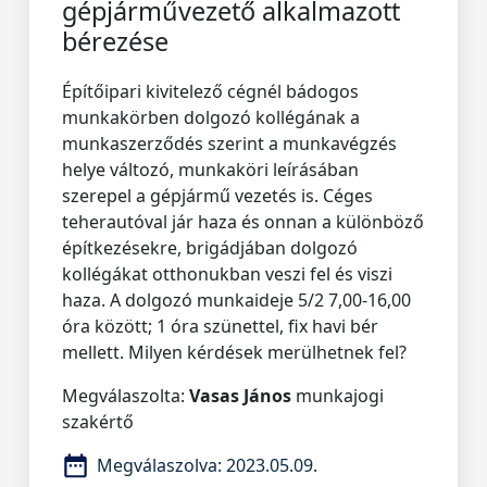
gépjárművezető alkalmazott
bérezése
Építőipari kivitelező cégnél bádogos
munkakörben dolgozó kollégának a
munkaszerződés szerint a munkavégzés
helye változó, munkaköri leírásában
szerepel a gépjármű vezetés is. Céges
teherautóval jár haza és onnan a különböző
építkezésekre, brigádjában dolgozó
kollégákat otthonukban veszi fel és viszi
haza. A dolgozó munkaideje 5/2 7,00-16,00
óra között; 1 óra szünettel, fix havi bér
mellett. Milyen kérdések merülhetnek fel?
Megválaszolta:
Vasas János
munkajogi
szakértő
Megválaszolva:
2023.05.09.