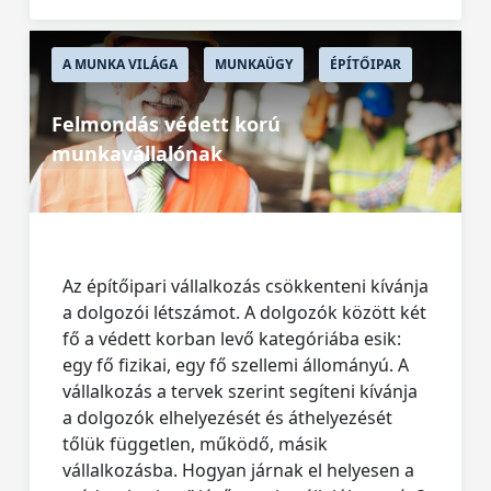
A MUNKA VILÁGA
MUNKAÜGY
ÉPÍTŐIPAR
Felmondás védett korú
munkavállalónak
Az építőipari vállalkozás csökkenteni kívánja
a dolgozói létszámot. A dolgozók között két
fő a védett korban levő kategóriába esik:
egy fő fizikai, egy fő szellemi állományú. A
vállalkozás a tervek szerint segíteni kívánja
a dolgozók elhelyezését és áthelyezését
tőlük független, működő, másik
vállalkozásba. Hogyan járnak el helyesen a