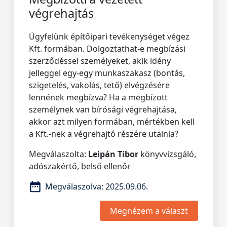
végrehajtás
Ügyfelünk építőipari tevékenységet végez
Kft. formában. Dolgoztathat-e megbízási
szerződéssel személyeket, akik idény
jelleggel egy-egy munkaszakasz (bontás,
szigetelés, vakolás, tető) elvégzésére
lennének megbízva? Ha a megbízott
személynek van bírósági végrehajtása,
akkor azt milyen formában, mértékben kell
a Kft.-nek a végrehajtó részére utalnia?
Megválaszolta:
Leipán Tibor
könyvvizsgáló,
adószakértő, belső ellenőr
Megválaszolva:
2025.09.06.
Megnézem a választ