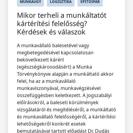
MUNKAÜGY
LOGISZTIKA
ÉPÍTŐIPAR
Mikor terheli a munkáltatót
kártérítési felelősség?
Kérdések és válaszok
A munkavállaló balesetével vagy
megbetegedésével kapcsolatosan
bekövetkezett kárért
(egészségkárosodásért) a Munka
Törvénykönyve alapján a munkáltató akkor
felel, ha az a munkavállaló
munkaviszonyával, munkavégzésével
összefüggésben keletkezett. A jogszabályi
előírásokról, a baleseti körülmények
vizsgálatáról és megítéléséről, a munkáltató
és munkavállaló felelősségéről, a kártérítési
lehetőségekről konkrét esetek
bemutatásával tartott előadást Dr. Dudás