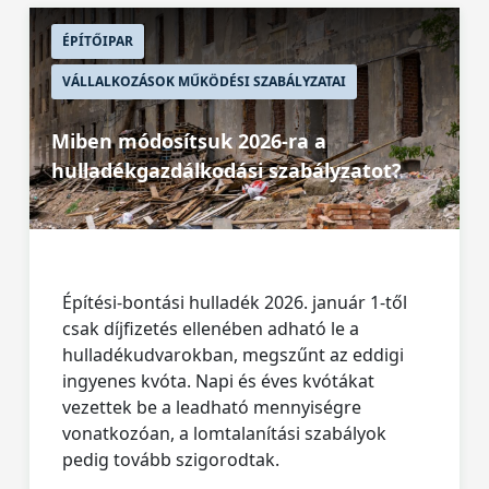
ÉPÍTŐIPAR
VÁLLALKOZÁSOK MŰKÖDÉSI SZABÁLYZATAI
Miben módosítsuk 2026-ra a
hulladékgazdálkodási szabályzatot?
Építési-bontási hulladék 2026. január 1-től
csak díjfizetés ellenében adható le a
hulladékudvarokban, megszűnt az eddigi
ingyenes kvóta. Napi és éves kvótákat
vezettek be a leadható mennyiségre
vonatkozóan, a lomtalanítási szabályok
pedig tovább szigorodtak.