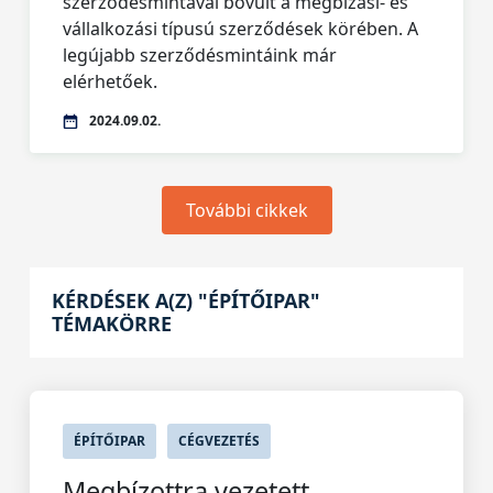
szerződésmintával bővült a megbízási- és
vállalkozási típusú szerződések körében. A
legújabb szerződésmintáink már
elérhetőek.
2024.09.02.
További cikkek
KÉRDÉSEK A(Z) "ÉPÍTŐIPAR"
TÉMAKÖRRE
ÉPÍTŐIPAR
CÉGVEZETÉS
Megbízottra vezetett