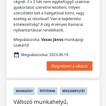
cégnél. 2 x 2 hét nem egybefüggő szakmai
gyakorlatot szeretne letölteni, milyen
szerződést kell a hallgatóval kötni, vagy
esetleg az iskolával? Van-e bejelentési
kötelezettség? A cég érvényes Kamarai
nyilvántartással rendelkezik.
Megválaszolta:
Vasas János
munkajogi
szakértő
Megválaszolva:
2023.06.19.
Megnézem a választ
MUNKAÜGY
ÉPÍTŐIPAR
BÉRSZÁMFEJTÉS
Változó munkahelyű,