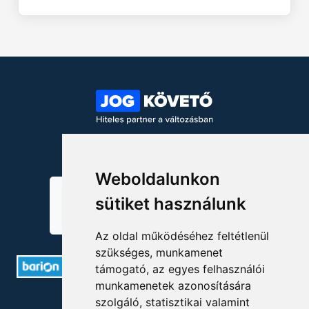
KÖVESSEN MINKET!
Weboldalunkon
sütiket használunk
Az oldal működéséhez feltétlenül
szükséges, munkamenet
támogató, az egyes felhasználói
munkamenetek azonosítására
ELÉRHETŐSÉGEK
szolgáló, statisztikai valamint