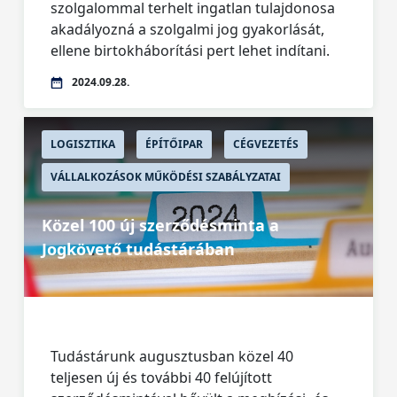
szolgalommal terhelt ingatlan tulajdonosa
akadályozná a szolgalmi jog gyakorlását,
ellene birtokháborítási pert lehet indítani.
2024.09.28.
LOGISZTIKA
ÉPÍTŐIPAR
CÉGVEZETÉS
VÁLLALKOZÁSOK MŰKÖDÉSI SZABÁLYZATAI
Közel 100 új szerződésminta a
Jogkövető tudástárában
Tudástárunk augusztusban közel 40
teljesen új és további 40 felújított