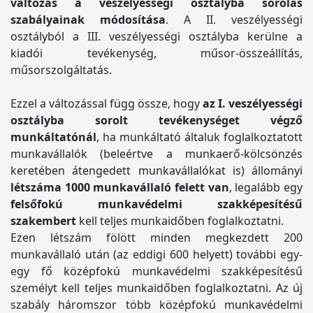
változás a veszélyességi osztályba sorolás
szabályainak módosítása
. A II. veszélyességi
osztályból a III. veszélyességi osztályba kerülne a
kiadói tevékenység, műsor-összeállítás,
műsorszolgáltatás.
Ezzel a változással függ össze, hogy
az I. veszélyességi
osztályba sorolt tevékenységet végző
munkáltatónál
, ha munkáltató általuk foglalkoztatott
munkavállalók (beleértve a munkaerő-kölcsönzés
keretében átengedett munkavállalókat is) állományi
létszáma 1000 munkavállaló felett van
, legalább egy
felsőfokú munkavédelmi szakképesítésű
szakembert
kell teljes munkaidőben foglalkoztatni.
Ezen létszám fölött minden megkezdett 200
munkavállaló után (az eddigi 600 helyett) további egy-
egy fő középfokú munkavédelmi szakképesítésű
személyt kell teljes munkaidőben foglalkoztatni. Az új
szabály háromszor több középfokú munkavédelmi