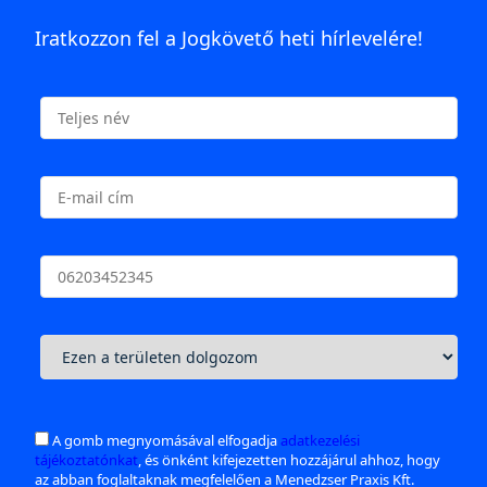
Iratkozzon fel a Jogkövető heti hírlevelére!
A gomb megnyomásával elfogadja
adatkezelési
tájékoztatónkat
, és önként kifejezetten hozzájárul ahhoz, hogy
az abban foglaltaknak megfelelően a Menedzser Praxis Kft.