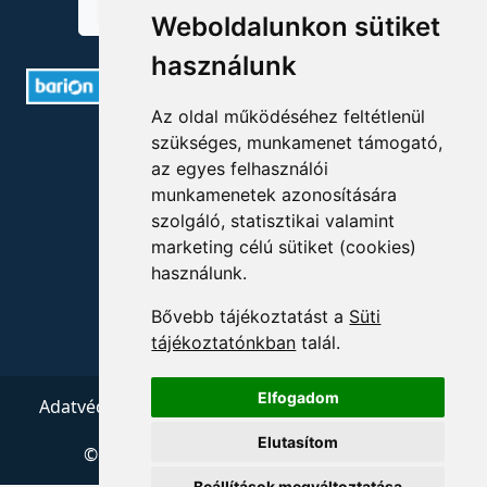
Weboldalunkon sütiket
használunk
Az oldal működéséhez feltétlenül
ELÉRHETŐSÉGEK
szükséges, munkamenet támogató,
az egyes felhasználói
munkamenetek azonosítására
+36 1 880 7600
szolgáló, statisztikai valamint
info@mprx.hu
marketing célú sütiket (cookies)
használunk.
Bővebb tájékoztatást a
Süti
tájékoztatónkban
talál.
Elfogadom
Adatvédelem
ÁSZF
Impresszum
Kapcsolat
Elutasítom
© 2026 Copyright:
Menedzserpraxis.hu
Beállítások megváltoztatása