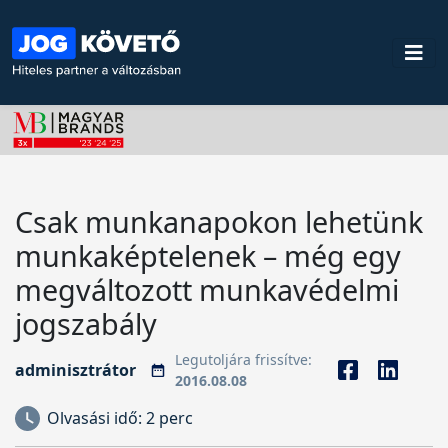
Csak munkanapokon lehetünk
munkaképtelenek – még egy
megváltozott munkavédelmi
jogszabály
Legutoljára frissítve:
adminisztrátor
2016.08.08
Olvasási idő:
2 perc