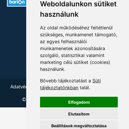
Weboldalunkon sütiket
használunk
ELÉRHETŐSÉGEK
Az oldal működéséhez feltétlenül
+36 1 880 7600
szükséges, munkamenet támogató,
az egyes felhasználói
info@mprx.hu
munkamenetek azonosítására
szolgáló, statisztikai valamint
marketing célú sütiket (cookies)
használunk.
Bővebb tájékoztatást a
Süti
Adatvédelem
ÁSZF
Impresszum
Kapcsolat
tájékoztatónkban
talál.
© 2026 Copyright:
Menedzserpraxis.hu
Elfogadom
Elutasítom
Beállítások megváltoztatása