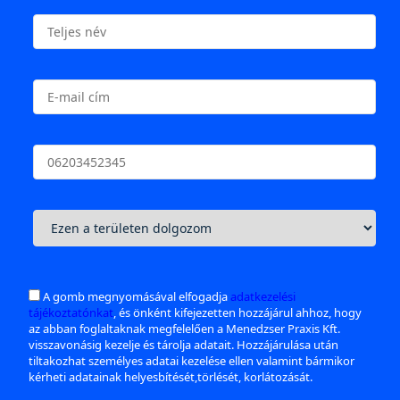
A gomb megnyomásával elfogadja
adatkezelési
tájékoztatónkat
, és önként kifejezetten hozzájárul ahhoz, hogy
az abban foglaltaknak megfelelően a Menedzser Praxis Kft.
visszavonásig kezelje és tárolja adatait. Hozzájárulása után
tiltakozhat személyes adatai kezelése ellen valamint bármikor
kérheti adatainak helyesbítését,törlését, korlátozását.