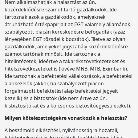
Nem alkalmazhatják a halasztást az ún.
közérdeklődésre számot tartó gazdálkodók. Ide
tartoznak azok a gazdálkodók, amelyeknek
átruházható értékpapírjait az EGT valamely államának
szabályozott piacán kereskedésre befogadták (azaz
lényegében EGT tőzsdei kibocsátók). Illetve az olyan
gazdálkodók, amelyeket jogszabály közérdeklődésre
számot tartónak minősít. Ide tartoznak a
hitelintézetek, ideértve a takarékszövetkezeteket és
hitelszövetkezeteket is (kivéve MNB, MFB, Eximbank).
Ide tartoznak a befektetési vállalkozások, a befektetési
alapkezelők (akkor, ha szabályozott piacon
forgalmazott befektetési alap befektetési jegyeit
kezelik) és a biztosítók (ide nem értve az ún.
kisbiztosítókat és a kölcsönös biztosítóegyesületeket).
Milyen kötelezettségekre vonatkozik a halasztás?
A beszámoló elkészítési, nyilvánosságra hozatali,
letétbehelyezési és közzétételi, továbbá benyújtási