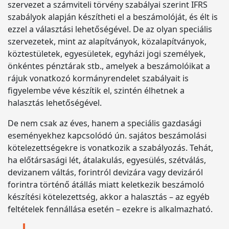
szervezet a számviteli törvény szabályai szerint IFRS
szabályok alapján készítheti el a beszámolóját, és élt is
ezzel a választási lehetőségével. De az olyan speciális
szervezetek, mint az alapítványok, közalapítványok,
köztestületek, egyesületek, egyházi jogi személyek,
önkéntes pénztárak stb., amelyek a beszámolóikat a
rájuk vonatkozó kormányrendelet szabályait is
figyelembe véve készítik el, szintén élhetnek a
halasztás lehetőségével.
De nem csak az éves, hanem a speciális gazdasági
eseményekhez kapcsolódó ún. sajátos beszámolási
kötelezettségekre is vonatkozik a szabályozás. Tehát,
ha előtársasági lét, átalakulás, egyesülés, szétválás,
devizanem váltás, forintról devizára vagy devizáról
forintra történő átállás miatt keletkezik beszámoló
készítési kötelezettség, akkor a halasztás – az egyéb
feltételek fennállása esetén – ezekre is alkalmazható.