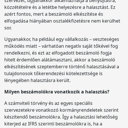
szervezet, ugyanakkor alkalmazhatja a benyújtásra,
közzétételre és a letétbe helyezésre a halasztást. Ez
azért fontos, mert a beszámoló elkészítése és
elfogadása hiányában osztalékfizetésre nem kerülhet
sor.
Ugyanakkor, ha például egy vállalkozás – veszteséges
működés miatt – várhatóan negatív saját tőkével fog
rendelkezni, és ezt az elfogadott beszámoló fogja
hitelt érdemlően alátámasztani, akkor a beszámoló
elkészítésének szeptemberre történő halasztásával a
tulajdonosok tőkerendezési kötelezettsége is
lényegében halasztásra került.
Milyen beszámolókra vonatkozik a halasztás?
A számviteli törvény és az egyes speciális
szervezetekre vonatkozó kormányrendeletek szerint
készítendő beszámolókra. Így a halasztási lehetőség
kiterjed az IFRS szerinti beszámolókra is, ha a