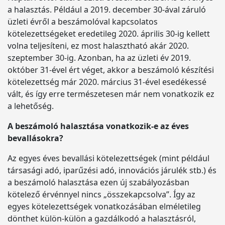
a halasztás. Például a 2019. december 30-ával záruló
üzleti évről a beszámolóval kapcsolatos
kötelezettségeket eredetileg 2020. április 30-ig kellett
volna teljesíteni, ez most halasztható akár 2020.
szeptember 30-ig. Azonban, ha az üzleti év 2019.
október 31-ével ért véget, akkor a beszámoló készítési
kötelezettség már 2020. március 31-ével esedékessé
vált, és így erre természetesen már nem vonatkozik ez
a lehetőség.
A beszámoló halasztása vonatkozik-e az éves
bevallásokra?
Az egyes éves bevallási kötelezettségek (mint például
társasági adó, iparűzési adó, innovációs járulék stb.) és
a beszámoló halasztása ezen új szabályozásban
kötelező érvénnyel nincs „összekapcsolva”. Így az
egyes kötelezettségek vonatkozásában elméletileg
dönthet külön-külön a gazdálkodó a halasztásról,