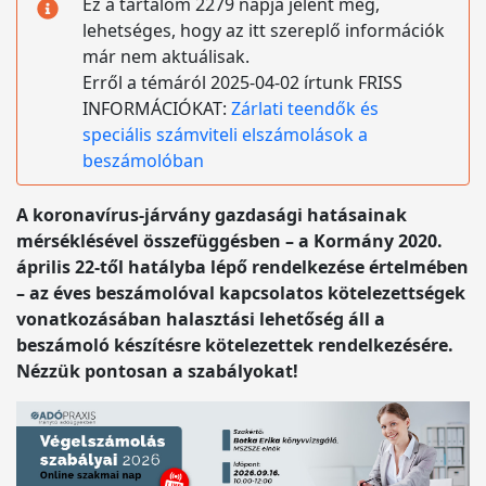
Ez a tartalom 2279 napja jelent meg,
lehetséges, hogy az itt szereplő információk
már nem aktuálisak.
Erről a témáról 2025-04-02 írtunk FRISS
INFORMÁCIÓKAT:
Zárlati teendők és
speciális számviteli elszámolások a
beszámolóban
A koronavírus-járvány gazdasági hatásainak
mérséklésével összefüggésben – a Kormány 2020.
április 22-től hatályba lépő rendelkezése értelmében
– az éves beszámolóval kapcsolatos kötelezettségek
vonatkozásában halasztási lehetőség áll a
beszámoló készítésre kötelezettek rendelkezésére.
Nézzük pontosan a szabályokat!