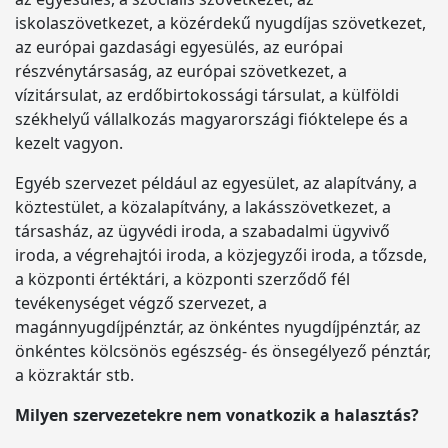
iskolaszövetkezet, a közérdekű nyugdíjas szövetkezet,
az európai gazdasági egyesülés, az európai
részvénytársaság, az európai szövetkezet, a
vízitársulat, az erdőbirtokossági társulat, a külföldi
székhelyű vállalkozás magyarországi fióktelepe és a
kezelt vagyon.
Egyéb szervezet például az egyesület, az alapítvány, a
köztestület, a közalapítvány, a lakásszövetkezet, a
társasház, az ügyvédi iroda, a szabadalmi ügyvivő
iroda, a végrehajtói iroda, a közjegyzői iroda, a tőzsde,
a központi értéktári, a központi szerződő fél
tevékenységet végző szervezet, a
magánnyugdíjpénztár, az önkéntes nyugdíjpénztár, az
önkéntes kölcsönös egészség- és önsegélyező pénztár,
a közraktár stb.
Milyen szervezetekre nem vonatkozik a halasztás?