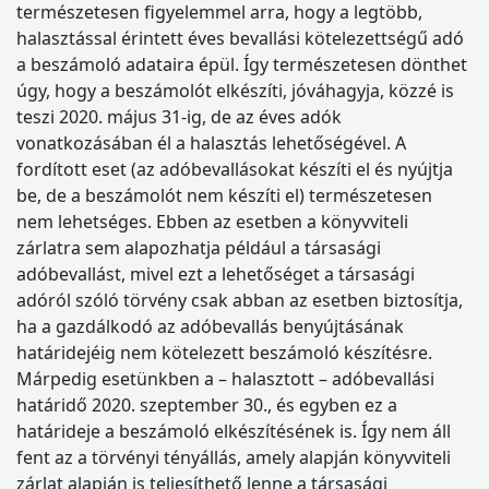
természetesen figyelemmel arra, hogy a legtöbb,
halasztással érintett éves bevallási kötelezettségű adó
a beszámoló adataira épül. Így természetesen dönthet
úgy, hogy a beszámolót elkészíti, jóváhagyja, közzé is
teszi 2020. május 31-ig, de az éves adók
vonatkozásában él a halasztás lehetőségével. A
fordított eset (az adóbevallásokat készíti el és nyújtja
be, de a beszámolót nem készíti el) természetesen
nem lehetséges. Ebben az esetben a könyvviteli
zárlatra sem alapozhatja például a társasági
adóbevallást, mivel ezt a lehetőséget a társasági
adóról szóló törvény csak abban az esetben biztosítja,
ha a gazdálkodó az adóbevallás benyújtásának
határidejéig nem kötelezett beszámoló készítésre.
Márpedig esetünkben a – halasztott – adóbevallási
határidő 2020. szeptember 30., és egyben ez a
határideje a beszámoló elkészítésének is. Így nem áll
fent az a törvényi tényállás, amely alapján könyvviteli
zárlat alapján is teljesíthető lenne a társasági