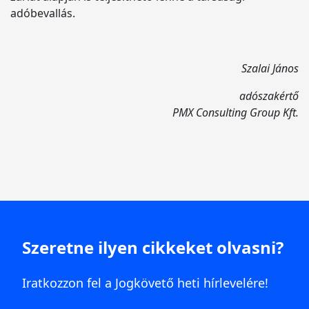
adóbevallás.
Szalai János
adószakértő
PMX Consulting Group Kft.
Szeretne ilyen cikkeket olvasni?
Iratkozzon fel a Jogkövető heti hírlevelére!