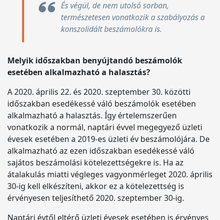
És végül, de nem utolsó sorban,
természetesen vonatkozik a szabályozás a
konszolidált beszámolókra is.
Melyik időszakban benyújtandó beszámolók
esetében alkalmazható a halasztás?
A 2020. április 22. és 2020. szeptember 30. közötti
időszakban esedékessé váló beszámolók esetében
alkalmazható a halasztás. Így értelemszerűen
vonatkozik a normál, naptári évvel megegyező üzleti
évesek esetében a 2019-es üzleti év beszámolójára. De
alkalmazható az ezen időszakban esedékessé váló
sajátos beszámolási kötelezettségekre is. Ha az
átalakulás miatti végleges vagyonmérleget 2020. április
30-ig kell elkészíteni, akkor ez a kötelezettség is
érvényesen teljesíthető 2020. szeptember 30-ig.
Naptári évtől eltérő üzleti évesek esetében is érvényes