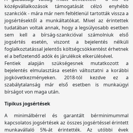
középvállalkozások támogatását célzó enyhébb
szankciók - mára már nem feltétlenül tartották vissza a
jogsértésektől a munkáltatókat. Mivel az érintettek
tudatában voltak annak, hogy a legsúlyosabb esetben
sem kell a bírság-szankcióval számolniuk első
jogsértés esetén, viszont a bejelentés nélküli
foglalkoztatással jelentős költségcsökkentést érhetnek
el a befizetendő adók és járulékok elkerülésével.
Fentiek alapján szükségesnek mutatkozott a
bejelentés elmulasztása esetén változtatni a korábbi
jogkövetkezményeken. 2018-tól kezdve ez a
szabálytalanság már első esetben is munkaügyi
bírságot von maga után.
Tipikus jogsértések
A minimálbérrel és garantált bérminimummal
kapcsolatos jogsértések az összes jogsértéssel érintett
munkavállaló 5%-át érintették. Az utóbbi évek