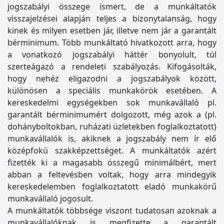
jogszabályi összege ismert, de a munkáltatók
visszajelzései alapján teljes a bizonytalanság, hogy
kinek és milyen esetben jár, illetve nem jár a garantált
bérminimum. Több munkáltató hivatkozott arra, hogy
a vonatkozó jogszabályi háttér bonyolult, túl
szerteágazó a rendeleti szabályozás. Kifogásolták,
hogy nehéz eligazodni a jogszabályok között,
különösen a speciális munkakörök esetében. A
kereskedelmi egységekben sok munkavállaló pl.
garantált bérminimumért dolgozott, még azok a (pl.
dohányboltokban, ruházati üzletekben foglalkoztatott)
munkavállalók is, akiknek a jogszabály nem ír elő
középfokú szakképzettséget. A munkáltatók azért
fizették ki a magasabb összegű minimálbért, mert
abban a feltevésben voltak, hogy arra mindegyik
kereskedelemben foglalkoztatott eladó munkakörű
munkavállaló jogosult.
A munkáltatók többsége viszont tudatosan azoknak a
munkavállalóknak is megfizette a garantált