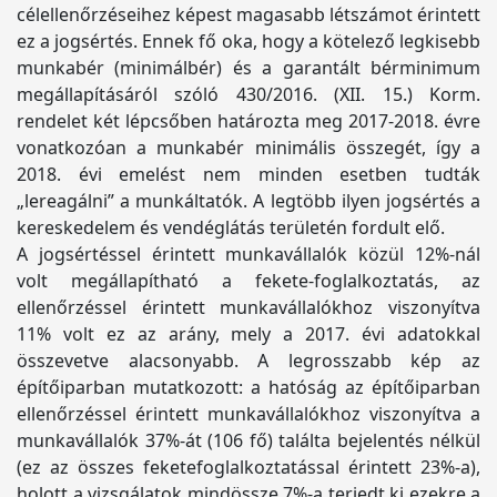
célellenőrzéseihez képest magasabb létszámot érintett
ez a jogsértés. Ennek fő oka, hogy a kötelező legkisebb
munkabér (minimálbér) és a garantált bérminimum
megállapításáról szóló 430/2016. (XII. 15.) Korm.
rendelet két lépcsőben határozta meg 2017-2018. évre
vonatkozóan a munkabér minimális összegét, így a
2018. évi emelést nem minden esetben tudták
„lereagálni” a munkáltatók. A legtöbb ilyen jogsértés a
kereskedelem és vendéglátás területén fordult elő.
A jogsértéssel érintett munkavállalók közül 12%-nál
volt megállapítható a fekete-foglalkoztatás, az
ellenőrzéssel érintett munkavállalókhoz viszonyítva
11% volt ez az arány, mely a 2017. évi adatokkal
összevetve alacsonyabb. A legrosszabb kép az
építőiparban mutatkozott: a hatóság az építőiparban
ellenőrzéssel érintett munkavállalókhoz viszonyítva a
munkavállalók 37%-át (106 fő) találta bejelentés nélkül
(ez az összes feketefoglalkoztatással érintett 23%-a),
holott a vizsgálatok mindössze 7%-a terjedt ki ezekre a