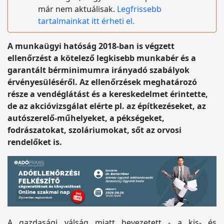
már nem aktuálisak.
Legfrissebb
tartalmainkat itt érheti el.
A munkaügyi hatóság 2018-ban is végzett
ellenőrzést a kötelező legkisebb munkabér és a
garantált bérminimumra irányadó szabályok
érvényesüléséről. Az ellenőrzések meghatározó
része a vendéglátást és a kereskedelmet érintette,
de az akcióvizsgálat elérte pl. az építkezéseket, az
autószerelő-műhelyeket, a pékségeket,
fodrászatokat, szoláriumokat, sőt az orvosi
rendelőket is.
A gazdasági válság miatt bevezetett - a kis- és