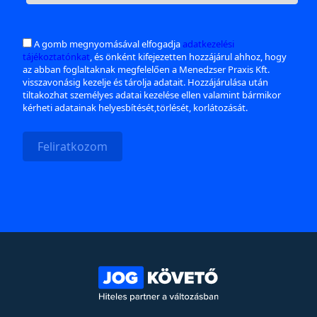
A gomb megnyomásával elfogadja
adatkezelési
tájékoztatónkat
, és önként kifejezetten hozzájárul ahhoz, hogy
az abban foglaltaknak megfelelően a Menedzser Praxis Kft.
visszavonásig kezelje és tárolja adatait. Hozzájárulása után
tiltakozhat személyes adatai kezelése ellen valamint bármikor
kérheti adatainak helyesbítését,törlését, korlátozását.
Feliratkozom