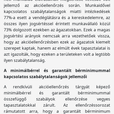
jellemző az akcióellenőrzés során. Munkaidővel
kapcsolatos szabálytalanságok miatti intézkedések
77%-a esett a vendéglátásra és a kereskedelemre, az
összes ilyen jogsértéssel érintett munkavállaló közül
73% dolgozott ezekben az ágazatokban. Ezek a magas
jogsértési arányok nemcsak arra vezethetőek vissza,
hogy az akcióellenőrzésben ezek az ágazatok kiemelt
szerepet kaptak, hanem az elmúlt évek tapasztalatai is
azt igazolták, hogy ezeken a területeken volt a legtöbb
ilyen szabálytalanság.
A minimálbérrel és garantált bérminimummal
kapcsolatos szabálytalanságok jellemzői
A rendkívüli akcióellenőrzés tárgyát képező
minimálbérrel és garantált bérminimummal
összefüggő szabályok ellenőrzése vegyes
tapasztalatokkal zárult. Az ellenőrzéssorozat
rámutatott arra, hogy a garantált bérminimum