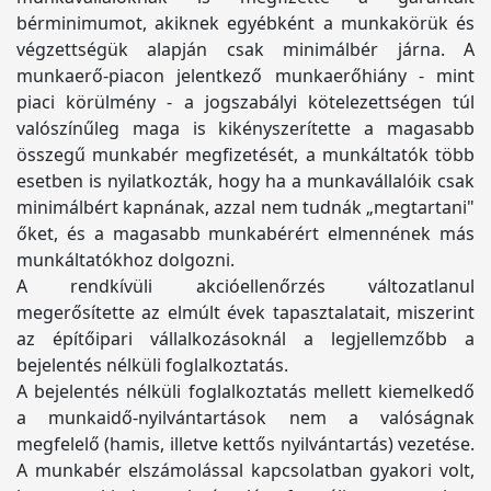
bérminimumot, akiknek egyébként a munkakörük és
végzettségük alapján csak minimálbér járna. A
munkaerő-piacon jelentkező munkaerőhiány - mint
piaci körülmény - a jogszabályi kötelezettségen túl
valószínűleg maga is kikényszerítette a magasabb
összegű munkabér megfizetését, a munkáltatók több
esetben is nyilatkozták, hogy ha a munkavállalóik csak
minimálbért kapnának, azzal nem tudnák „megtartani"
őket, és a magasabb munkabérért elmennének más
munkáltatókhoz dolgozni.
A rendkívüli akcióellenőrzés változatlanul
megerősítette az elmúlt évek tapasztalatait, miszerint
az építőipari vállalkozásoknál a legjellemzőbb a
bejelentés nélküli foglalkoztatás.
A bejelentés nélküli foglalkoztatás mellett kiemelkedő
a munkaidő-nyilvántartások nem a valóságnak
megfelelő (hamis, illetve kettős nyilvántartás) vezetése.
A munkabér elszámolással kapcsolatban gyakori volt,