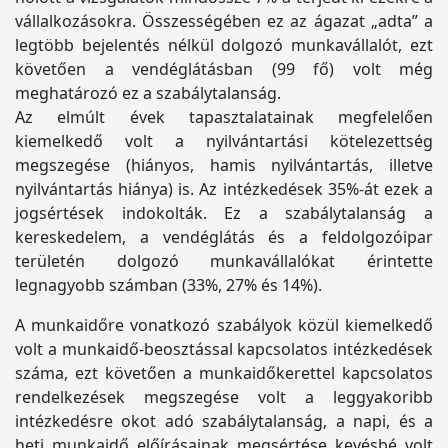
vállalkozásokra. Összességében ez az ágazat „adta” a
legtöbb bejelentés nélkül dolgozó munkavállalót, ezt
követően a vendéglátásban (99 fő) volt még
meghatározó ez a szabálytalanság.
Az elmúlt évek tapasztalatainak megfelelően
kiemelkedő volt a nyilvántartási kötelezettség
megszegése (hiányos, hamis nyilvántartás, illetve
nyilvántartás hiánya) is. Az intézkedések 35%-át ezek a
jogsértések indokolták. Ez a szabálytalanság a
kereskedelem, a vendéglátás és a feldolgozóipar
területén dolgozó munkavállalókat érintette
legnagyobb számban (33%, 27% és 14%).
A munkaidőre vonatkozó szabályok közül kiemelkedő
volt a munkaidő-beosztással kapcsolatos intézkedések
száma, ezt követően a munkaidőkerettel kapcsolatos
rendelkezések megszegése volt a leggyakoribb
intézkedésre okot adó szabálytalanság, a napi, és a
heti munkaidő előírásainak megsértése kevésbé volt