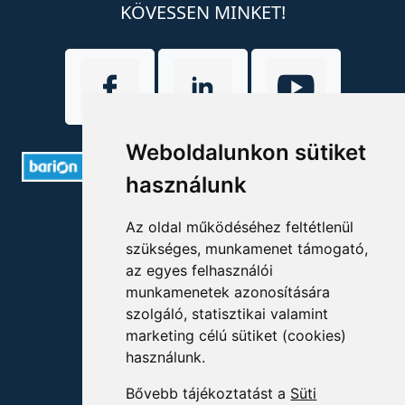
KÖVESSEN MINKET!
Weboldalunkon sütiket
használunk
ELÉRHETŐSÉGEK
Az oldal működéséhez feltétlenül
szükséges, munkamenet támogató,
+36 1 880 7600
az egyes felhasználói
munkamenetek azonosítására
info@mprx.hu
szolgáló, statisztikai valamint
marketing célú sütiket (cookies)
használunk.
Bővebb tájékoztatást a
Süti