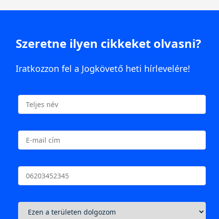
Szeretne ilyen cikkeket olvasni?
Iratkozzon fel a Jogkövető heti hírlevelére!