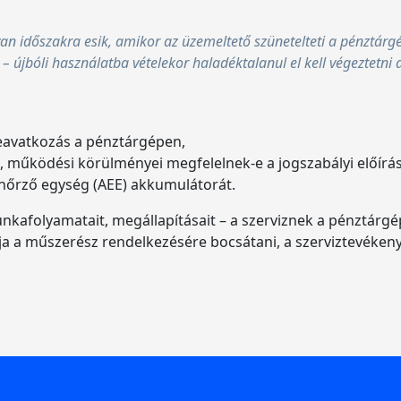
an időszakra esik, amikor az üzemeltető szünetelteti a pénztár
– újbóli használatba vételekor haladéktalanul el kell végeztetni a
beavatkozás a pénztárgépen,
 működési körülményei megfelelnek-e a jogszabályi előírá
enőrző egység (AEE) akkumulátorát.
 munkafolyamatait, megállapításait – a szerviznek a pénztá
ja a műszerész rendelkezésére bocsátani, a szerviztevéke