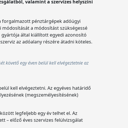
zsgálatból, valamint a szervizes helyszíni
ala forgalmazott pénztárgépek adóügyi
nti módosítását a módosítást szükségessé
yártója által kiállított egyedi azonosító
 szerviz az adóalany részére átadni köteles.
sét követő egy éven belül kell elvégeztetnie az
lül kell elvégeztetni. Az egyéves határidő
helyezésének (megszemélyesítésének)
özött legfeljebb egy év telhet el. Az
 – előző éves szervizes felülvizsgálat