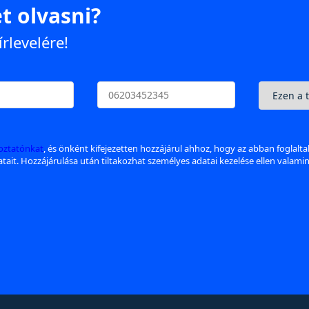
t olvasni?
írlevelére!
koztatónkat
, és önként kifejezetten hozzájárul ahhoz, hogy az abban foglalt
datait. Hozzájárulása után tiltakozhat személyes adatai kezelése ellen valami