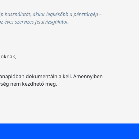
gép használatát, akkor legkésőbb a pénztárgép –
z éves szervizes felülvizsgálatot.
soknak,
rgépnaplóban dokumentálnia kell. Amennyiben
nység nem kezdhető meg.