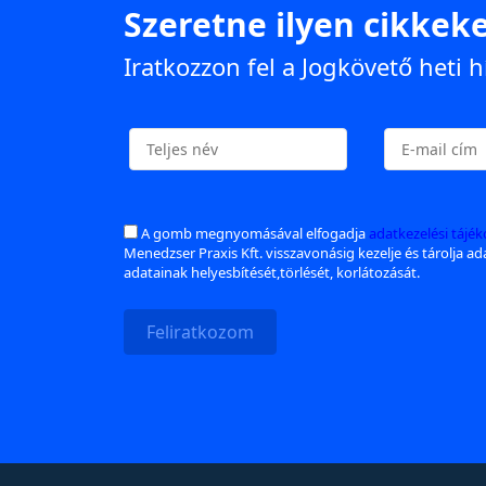
Szeretne ilyen cikkeke
Iratkozzon fel a Jogkövető heti h
A gomb megnyomásával elfogadja
adatkezelési tájé
Menedzser Praxis Kft. visszavonásig kezelje és tárolja a
adatainak helyesbítését,törlését, korlátozását.
Feliratkozom