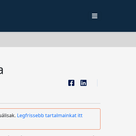
a
uálisak.
Legfrissebb tartalmainkat itt