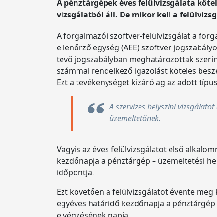
A pénztárgépek éves felülvizsgálata kötele
vizsgálatból áll. De mikor kell a felülvizs
A forgalmazói szoftver-felülvizsgálat a fo
ellenőrző egység (AEE) szoftver jogszabály
tevő jogszabályban meghatározottak szerint.
számmal rendelkező igazolást köteles beszere
Ezt a tevékenységet kizárólag az adott típu
A szervizes helyszíni vizsgálatot
üzemeltetőnek.
Vagyis az éves felülvizsgálatot első alkalo
kezdőnapja a pénztárgép – üzemeltetési he
időpontja.
Ezt követően a felülvizsgálatot évente meg k
egyéves határidő kezdőnapja a pénztárgép – 
elvégzésének napja.