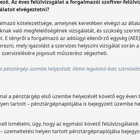
ző. Az éves felülvizsgálat a forgalmazói szoftver-felülvi
gálatot elvégeztetni?
rgalmazó kötelezettsége, amelynek keretében elvégzi az ált
oknak való megfelelőségének vizsgálatát, és szükség szeri
 E tényről a forgalmazó az adóügyi ellenőrző egység (AEE) g
zni, mely igazolást a szervizes helyszíni vizsgálat során a
s szervizelésére jogosult műszerész végezheti.
 a pénztárgép üzembe helyezését, illetve legutolsó éves szervizelé
mmal a pénztárgép első üzembe helyezését követő egy éven be
lyen tartott – pénztárgépnaplójába is bejegyzett üzembe 
ell ismételni, úgy, hogy az egymást követő felülvizsgálatok k
üzemeltetési helyen tartott pénztárgépnaplójába bejegyzett