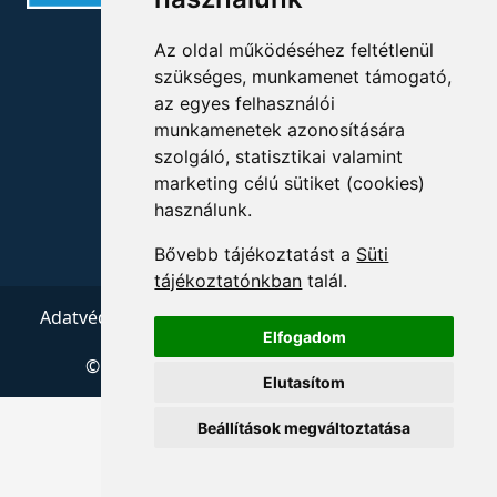
ELÉRHETŐSÉGEK
Az oldal működéséhez feltétlenül
szükséges, munkamenet támogató,
+36 1 880 7600
az egyes felhasználói
munkamenetek azonosítására
info@mprx.hu
szolgáló, statisztikai valamint
marketing célú sütiket (cookies)
használunk.
Bővebb tájékoztatást a
Süti
tájékoztatónkban
talál.
Adatvédelem
ÁSZF
Impresszum
Kapcsolat
Elfogadom
© 2026 Copyright:
Menedzserpraxis.hu
Elutasítom
Beállítások megváltoztatása