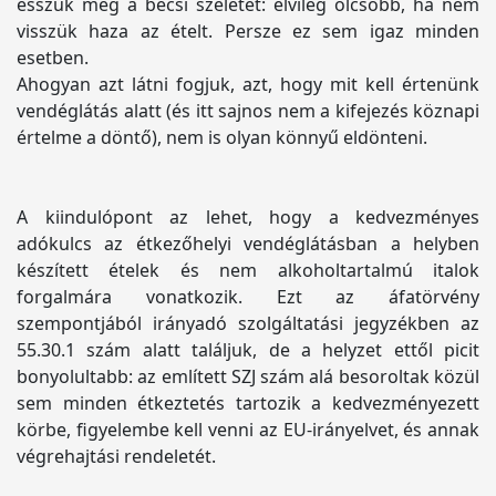
esszük meg a bécsi szeletet: elvileg olcsóbb, ha nem
visszük haza az ételt. Persze ez sem igaz minden
esetben.
Ahogyan azt látni fogjuk, azt, hogy mit kell értenünk
vendéglátás alatt (és itt sajnos nem a kifejezés köznapi
értelme a döntő), nem is olyan könnyű eldönteni.
A kiindulópont az lehet, hogy a kedvezményes
adókulcs az étkezőhelyi vendéglátásban a helyben
készített ételek és nem alkoholtartalmú italok
forgalmára vonatkozik. Ezt az áfatörvény
szempontjából irányadó szolgáltatási jegyzékben az
55.30.1 szám alatt találjuk, de a helyzet ettől picit
bonyolultabb: az említett SZJ szám alá besoroltak közül
sem minden étkeztetés tartozik a kedvezményezett
körbe, figyelembe kell venni az EU-irányelvet, és annak
végrehajtási rendeletét.