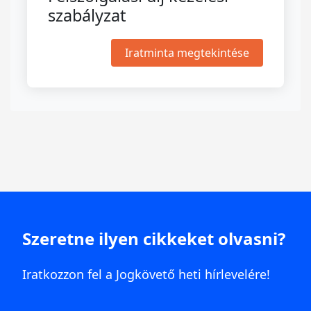
szabályzat
Iratminta megtekintése
Szeretne ilyen cikkeket olvasni?
Iratkozzon fel a Jogkövető heti hírlevelére!