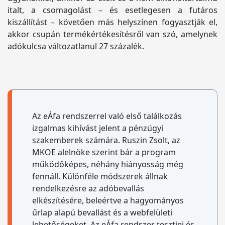
italt, a csomagolást – és esetlegesen a futáros
kiszállítást – követően más helyszínen fogyasztják el,
akkor csupán termékértékesítésről van szó, amelynek
adókulcsa változatlanul 27 százalék.
Az eÁfa rendszerrel való első találkozás
izgalmas kihívást jelent a pénzügyi
szakemberek számára. Ruszin Zsolt, az
MKOE alelnöke szerint bár a program
működőképes, néhány hiányosság még
fennáll. Különféle módszerek állnak
rendelkezésre az adóbevallás
elkészítésére, beleértve a hagyományos
űrlap alapú bevallást és a webfelületi
lehetőségeket. Az eÁfa rendszer tesztjei és