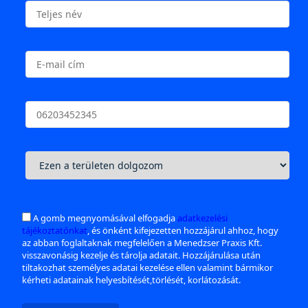
A gomb megnyomásával elfogadja
adatkezelési
tájékoztatónkat
, és önként kifejezetten hozzájárul ahhoz, hogy
az abban foglaltaknak megfelelően a Menedzser Praxis Kft.
visszavonásig kezelje és tárolja adatait. Hozzájárulása után
tiltakozhat személyes adatai kezelése ellen valamint bármikor
kérheti adatainak helyesbítését,törlését, korlátozását.