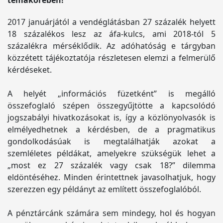
témakörében!
2017 januárjától a vendéglátásban 27 százalék helyett
18 százalékos lesz az áfa-kulcs, ami 2018-tól 5
százalékra mérséklődik. Az adóhatóság e tárgyban
közzétett tájékoztatója részletesen elemzi a felmerülő
kérdéseket.
A helyét „információs füzetként” is megálló
összefoglaló szépen összegyűjtötte a kapcsolódó
jogszabályi hivatkozásokat is, így a közlönyolvasók is
elmélyedhetnek a kérdésben, de a pragmatikus
gondolkodásúak is megtalálhatják azokat a
szemléletes példákat, amelyekre szükségük lehet a
„most ez 27 százalék vagy csak 18?” dilemma
eldöntéséhez. Minden érintettnek javasolhatjuk, hogy
szerezzen egy példányt az említett összefoglalóból.
A pénztárcánk számára sem mindegy, hol és hogyan