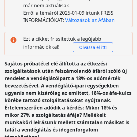
már nem aktuálisak.
Erről a témáról 2025-01-09 írtunk FRISS
INFORMÁCIÓKAT:
Változások az Áfában
Ezt a cikket frissítettük a legújabb
információkkal!
Olvassa el itt!
Sajátos próbatétel elé állította az étkezési
szolgáltatások után felszámolandó áfáról szóló új
rendelet a vendéglátóipart a 18%-os adómérték
bevezetésével. A vendéglátó-ipari egységekben
ugyanis nem kizárólag az említett, 18%-os áfa-kulcs
körébe tartozó szolgáltatásokat nyújtanak.
Értelemszerűen adódik a kérdés: Mikor 18% és
mikor 27% a szolgáltatás áfája? Mellékelt
munkaköri leírásunk mellett számtalan másikat is
talál a vendéglátás és idegenforgalom