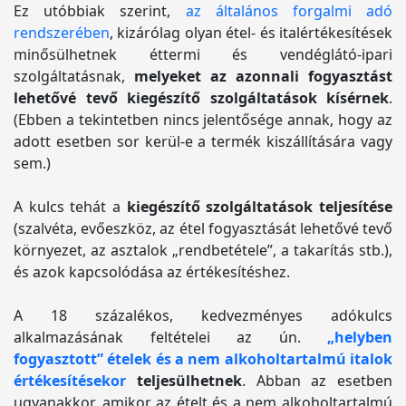
Ez utóbbiak szerint,
az általános forgalmi adó
rendszerében
, kizárólag olyan étel- és italértékesítések
minősülhetnek éttermi és vendéglátó-ipari
szolgáltatásnak,
melyeket az azonnali fogyasztást
lehetővé tevő kiegészítő szolgáltatások kísérnek
.
(Ebben a tekintetben nincs jelentősége annak, hogy az
adott esetben sor kerül-e a termék kiszállítására vagy
sem.)
A kulcs tehát a
kiegészítő szolgáltatások teljesítése
(szalvéta, evőeszköz, az étel fogyasztását lehetővé tevő
környezet, az asztalok „rendbetétele”, a takarítás stb.),
és azok kapcsolódása az értékesítéshez.
A 18 százalékos, kedvezményes adókulcs
alkalmazásának feltételei az ún.
„helyben
fogyasztott” ételek és a nem alkoholtartalmú italok
értékesítésekor
teljesülhetnek
. Abban az esetben
ugyanakkor, amikor az ételt és a nem alkoholtartalmú