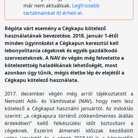
már nem aktuálisak.
Legfrissebb
tartalmainkat itt érheti el.
Régóta várt esemény a Cégkapu kötelező
használatának bevezetése. 2018. január 1-étől
minden ügyintézést a Cégkapun keresztül kell
lebonyolítania cégeknek és egyéb gazdálkodó
szervezeteknek. A NAV év végén még felvetette a
kötelezettség haladékának lehetőségét, most
azonban úgy tűnik, mégis életbe lép év elejétől a
Cégkapu kötelező használata.
2017. december végén még arról tájékoztatott a
Nemzeti Adó- és Vámhivatal (NAV), hogy nem lesz
kötelező a Cégkaput használni januártól. Az indoklás
szerint: „a cégkapura történő zökkenőmentes átállás
érdekében” kellő felkészülési időt biztosítani a
cégeknek. Eszerint átmeneti időszak kezdődött