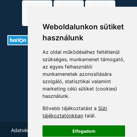
Weboldalunkon sütiket
használunk
Az oldal működéséhez feltétlenül
ELÉRHETŐSÉGEK
szükséges, munkamenet támogató,
az egyes felhasználói
+36 1 880 7600
munkamenetek azonosítására
szolgáló, statisztikai valamint
info@mprx.hu
marketing célú sütiket (cookies)
használunk.
Bővebb tájékoztatást a
Süti
tájékoztatónkban
talál.
Adatvédelem
ÁSZF
Impresszum
Kapcsolat
Elfogadom