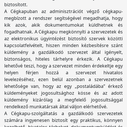
biztosított.
A Cégkapuban az adminisztrációt végző cégkapu-
megbízott a rendszer segítségével megadhatja, hogy
kik azok, akik dokumentumokat küldhetnek és
fogadhatnak. A Cégkapu megkönnyíti a szervezetek és
az elektronikus ügyintézést biztosító szervek közötti
kapcsolatfelvételt, hiszen minden kézbesítésre szánt
küldemény a gazdálkodó szervezet által igényelt,
biztonságos, hiteles tárhelyre érkezik. A Cégkapu
lehetővé teszi, hogy a szervezet minden érdekeltje egy
helyen férjen hozzá a szervezet hivatalos
levelezéséhez, ezen belül azonban a szervezetnek
lehetősége van, hogy az egy „postaládába” érkező
küldeményeket jogosultsághoz kösse és az adott
küldemény kizárólag a megfelelő jogosultsággal
rendelkező munkatársak által váljon elérhetővé.
A Cégkapu-szolgáltatás a gazdálkodó szervezetek
számára ingyenesen biztosít egy praktikus, könnyen