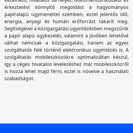
kezelhető, hivatalos tárhelyet, dokumentumküldést és
érkeztetést könnyítő megoldást a hagyományos
papíralapú ügymenettel szemben, ezzel jelentős idő,
energia, anyagi és humán erőforrást takarít meg.
Segítségével a közigazgatási ügyintézésben megszűnik
a papír alapú ügykezelés, valamint a jövőben lehetővé
válhat nemcsak a közigazgatási, hanem az egyes
szolgáltatók felé történő elektronikus ügyintézés is. A
szolgáltatás mobileszközökre optimalizáltan készül,
így a céges hivatalos levelezéshez már mobileszközről
is hozzá lehet majd férni, ezzel is növelve a használati
szabadságot.