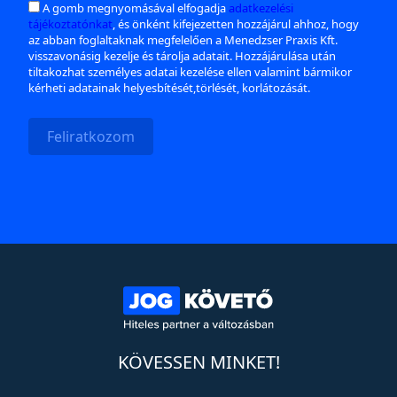
A gomb megnyomásával elfogadja
adatkezelési
tájékoztatónkat
, és önként kifejezetten hozzájárul ahhoz, hogy
az abban foglaltaknak megfelelően a Menedzser Praxis Kft.
visszavonásig kezelje és tárolja adatait. Hozzájárulása után
tiltakozhat személyes adatai kezelése ellen valamint bármikor
kérheti adatainak helyesbítését,törlését, korlátozását.
Feliratkozom
KÖVESSEN MINKET!