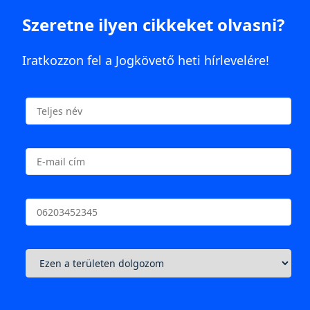
Szeretne ilyen cikkeket olvasni?
Iratkozzon fel a Jogkövető heti hírlevelére!