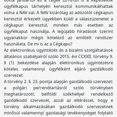
volna januártól és a cégek 2018-tól is a képviselőik
ügyfélkapus tárhelyén keresztül kommunikálhattak
volna a NAV-val. A NAV kizárólag az adózótól cégkapun
keresztül érkezett ügyekben küldi a válaszüzenetet a
cégkapun keresztül, minden más esetben az
ügyfélkaput használja. A legújabb híradások szerint
ugyanakkor mégis kötelező az említett rendszer
használata. De mi is az a Cégkapu?
Az elektronikus ügyintézés és a bizalmi szolgáltatások
általános szabályairól szóló 2015. évi CCXXII. törvény 9.
§ (1) bekezdése alapján elektronikus ügyintézésre
köteles valamennyi ügyfélként eljáró gazdálkodó
szervezet.
A törvény 2. §. 23. pontja alapján gazdálkodó szervezet:
a polgári perrendtartásról szóló törvényben
meghatározott, belföldi székhellyel rendelkező
gazdálkodó szervezet, azzal az eltéréssel, hogy e
törvény alkalmazásában gazdálkodó szervezetnek
minősül valamennyi gazdasági tevékenységet folytató