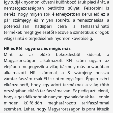
Így tudják nyomon követni különböző áruk piaci árát, a
nemzetgazdaságban betöltött súlyát. Felsorolni is
nehéz, hogy milyen sok élethelyzetben kerül elő ez a
pár számjegy, és milyen sokrétű a felhasználása, a
potenciálisan hadiipari célra is felhasználható
termékek megfigyelésétől kezdve a szintetikus drogok
világszintű elterjedésének nyomon követéséig.
HR és KN - ugyanaz és mégis más
Mint az az előző bekezdésből kiderül, a
Magyarországon alkalmazott KN szám ugyan az
elejében megegyezik a világ bármely más országában
alkalmazott HR számmal, a 8 számjegy hosszú
vámtarifaszám csak EU szinten egységes. Éppen ezért
elképzelhető, hogy egy adott terméknek a világ több
országában eltérő tarifaszáma van. Ez pedig azt jelenti,
hogy a gazdálkodónak nagyon gyanakvónak kell lennie
minden külföldön meghatározott tarifaszámmal
szemben. Lehet, hogy Magyarországon is pont létezik