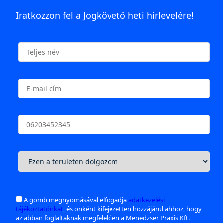
Iratkozzon fel a Jogkövető heti hírlevelére!
A gomb megnyomásával elfogadja
adatkezelési
tájékoztatónkat
, és önként kifejezetten hozzájárul ahhoz, hogy
az abban foglaltaknak megfelelően a Menedzser Praxis Kft.