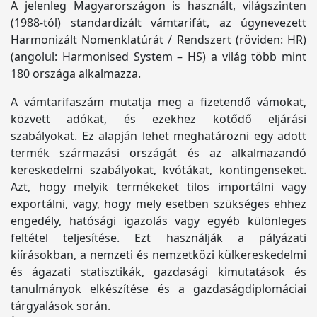
A jelenleg Magyarországon is használt, világszinten
(1988-tól) standardizált vámtarifát, az úgynevezett
Harmonizált Nomenklatúrát / Rendszert (röviden: HR)
(angolul: Harmonised System – HS) a világ több mint
180 országa alkalmazza.
A vámtarifaszám mutatja meg a fizetendő vámokat,
közvett adókat, és ezekhez kötődő eljárási
szabályokat. Ez alapján lehet meghatározni egy adott
termék származási országát és az alkalmazandó
kereskedelmi szabályokat, kvótákat, kontingenseket.
Azt, hogy melyik termékeket tilos importálni vagy
exportálni, vagy, hogy mely esetben szükséges ehhez
engedély, hatósági igazolás vagy egyéb különleges
feltétel teljesítése. Ezt használják a pályázati
kiírásokban, a nemzeti és nemzetközi külkereskedelmi
és ágazati statisztikák, gazdasági kimutatások és
tanulmányok elkészítése és a gazdaságdiplomáciai
tárgyalások során.