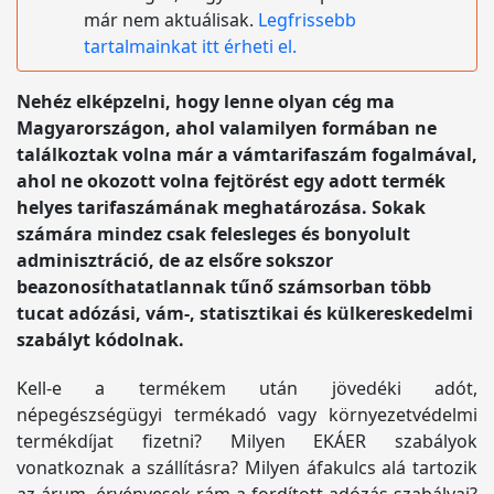
már nem aktuálisak.
Legfrissebb
tartalmainkat itt érheti el.
Nehéz elképzelni, hogy lenne olyan cég ma
Magyarországon, ahol valamilyen formában ne
találkoztak volna már a vámtarifaszám fogalmával,
ahol ne okozott volna fejtörést egy adott termék
helyes tarifaszámának meghatározása. Sokak
számára mindez csak felesleges és bonyolult
adminisztráció, de az elsőre sokszor
beazonosíthatatlannak tűnő számsorban több
tucat adózási, vám-, statisztikai és külkereskedelmi
szabályt kódolnak.
Kell-e a termékem után jövedéki adót,
népegészségügyi termékadó vagy környezetvédelmi
termékdíjat fizetni? Milyen EKÁER szabályok
vonatkoznak a szállításra? Milyen áfakulcs alá tartozik