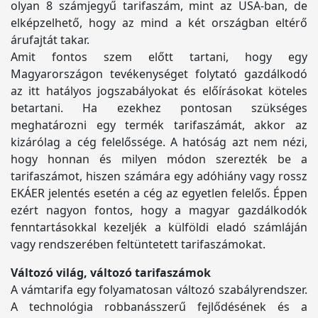
olyan 8 számjegyű tarifaszám, mint az USA-ban, de
elképzelhető, hogy az mind a két országban eltérő
árufajtát takar.
Amit fontos szem előtt tartani, hogy egy
Magyarországon tevékenységet folytató gazdálkodó
az itt hatályos jogszabályokat és előírásokat köteles
betartani. Ha ezekhez pontosan szükséges
meghatározni egy termék tarifaszámát, akkor az
kizárólag a cég felelőssége. A hatóság azt nem nézi,
hogy honnan és milyen módon szerezték be a
tarifaszámot, hiszen számára egy adóhiány vagy rossz
EKÁER jelentés esetén a cég az egyetlen felelős. Éppen
ezért nagyon fontos, hogy a magyar gazdálkodók
fenntartásokkal kezeljék a külföldi eladó számláján
vagy rendszerében feltüntetett tarifaszámokat.
Változó világ, változó tarifaszámok
A vámtarifa egy folyamatosan változó szabályrendszer.
A technológia robbanásszerű fejlődésének és a