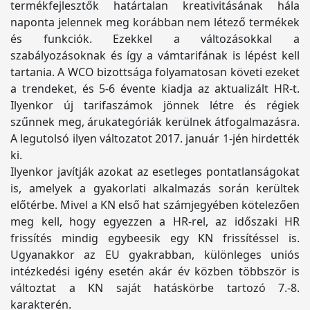
termékfejlesztők határtalan kreativitásának hála
naponta jelennek meg korábban nem létező termékek
és funkciók. Ezekkel a változásokkal a
szabályozásoknak és így a vámtarifának is lépést kell
tartania. A WCO bizottsága folyamatosan követi ezeket
a trendeket, és 5-6 évente kiadja az aktualizált HR-t.
Ilyenkor új tarifaszámok jönnek létre és régiek
szűnnek meg, árukategóriák kerülnek átfogalmazásra.
A legutolsó ilyen változatot 2017. január 1-jén hirdették
ki.
Ilyenkor javítják azokat az esetleges pontatlanságokat
is, amelyek a gyakorlati alkalmazás során kerültek
előtérbe. Mivel a KN első hat számjegyében kötelezően
meg kell, hogy egyezzen a HR-rel, az időszaki HR
frissítés mindig egybeesik egy KN frissítéssel is.
Ugyanakkor az EU gyakrabban, különleges uniós
intézkedési igény esetén akár év közben többször is
változtat a KN saját hatáskörbe tartozó 7.-8.
karakterén.