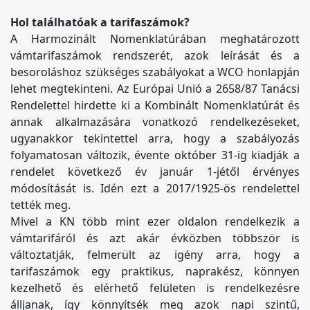
Hol találhatóak a tarifaszámok?
A Harmozinált Nomenklatúrában meghatározott
vámtarifaszámok rendszerét, azok leírását és a
besoroláshoz szükséges szabályokat a WCO honlapján
lehet megtekinteni. Az Európai Unió a 2658/87 Tanácsi
Rendelettel hirdette ki a Kombinált Nomenklatúrát és
annak alkalmazására vonatkozó rendelkezéseket,
ugyanakkor tekintettel arra, hogy a szabályozás
folyamatosan változik, évente október 31-ig kiadják a
rendelet következő év január 1-jétől érvényes
módosítását is. Idén ezt a 2017/1925-ös rendelettel
tették meg.
Mivel a KN több mint ezer oldalon rendelkezik a
vámtarifáról és azt akár évközben többször is
változtatják, felmerült az igény arra, hogy a
tarifaszámok egy praktikus, naprakész, könnyen
kezelhető és elérhető felületen is rendelkezésre
álljanak, így könnyítsék meg azok napi szintű,