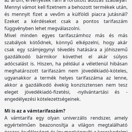
az árum, érvényesek rám a fordított adózás szabályai?
Mennyi vámot kell fizetnem a behozott termékek után,
és mennyit fizet a vevőm a külföldi piacra jutásnál?
Ezeket a kérdéseket csak a pontos tarifaszám
függvényben lehet megválaszolni.
Mivel minden egyes tarifaszámhoz más és más
szabályok kötődnek, könnyű elképzelni, hogy akár
csak egy számjegynyi tévedés hatására a jóhiszemű
gazdálkodó bármikor követhet el akár súlyos
adócsalást is. Hiszen, ha például a véletlenül hibásan
meghatározott tarifaszám nem jövedékiadó-köteles,
ugyanakkor a termék helyes tarifaszáma az lenne,
akkor a gazdálkodó évekig konzisztensen nem tesz
eleget jövedékiadó-fizetési, -nyilvántartási és -
engedélyezési kötelezettségeinek.
Mi is az a vámtarifaszám?
A vámtarifa egy olyan univerzális rendszer, amely
egyértelműen beazonosítja a világon megtalálható