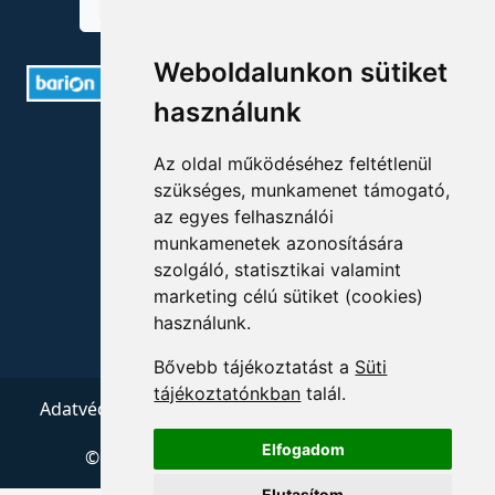
Weboldalunkon sütiket
használunk
ELÉRHETŐSÉGEK
Az oldal működéséhez feltétlenül
szükséges, munkamenet támogató,
+36 1 880 7600
az egyes felhasználói
info@mprx.hu
munkamenetek azonosítására
szolgáló, statisztikai valamint
marketing célú sütiket (cookies)
használunk.
Bővebb tájékoztatást a
Süti
tájékoztatónkban
talál.
Adatvédelem
ÁSZF
Impresszum
Kapcsolat
Elfogadom
© 2026 Copyright:
Menedzserpraxis.hu
Elutasítom