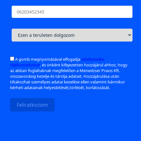
A gomb megnyomásával elfogadja
adatkezelési
tájékoztatónkat
, és önként kifejezetten hozzájárul ahhoz, hogy
az abban foglaltaknak megfelelően a Menedzser Praxis Kft.
visszavonásig kezelje és tárolja adatait. Hozzájárulása után
tiltakozhat személyes adatai kezelése ellen valamint bármikor
kérheti adatainak helyesbítését,törlését, korlátozását.
Feliratkozom