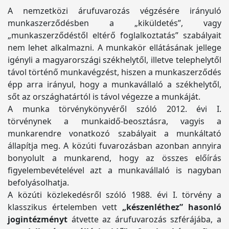
A nemzetközi árufuvarozás végzésére irányuló
munkaszerződésben a „kiküldetés”, vagy
„munkaszerződéstől eltérő foglalkoztatás” szabályait
nem lehet alkalmazni. A munkakör ellátásának jellege
igényli a magyarországi székhelytől, illetve telephelytől
távol történő munkavégzést, hiszen a munkaszerződés
épp arra irányul, hogy a munkavállaló a székhelytől,
sőt az országhatártól is távol végezze a munkáját.
A munka törvénykönyvéről szóló 2012. évi I.
törvénynek a munkaidő-beosztásra, vagyis a
munkarendre vonatkozó szabályait a munkáltató
állapítja meg. A közúti fuvarozásban azonban annyira
bonyolult a munkarend, hogy az összes előírás
figyelembevételével azt a munkavállaló is nagyban
befolyásolhatja.
A közúti közlekedésről szóló 1988. évi I. törvény a
klasszikus értelemben vett
„készenléthez” hasonló
jogintézményt
átvette az árufuvarozás szférájába, a