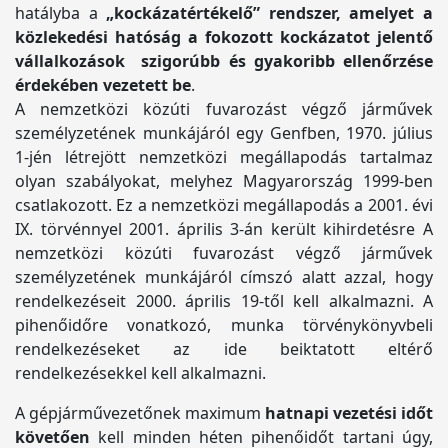
hatályba a
„kockázatértékelő” rendszer, amelyet a
közlekedési hatóság a fokozott kockázatot jelentő
vállalkozások szigorúbb és gyakoribb ellenőrzése
érdekében vezetett be
.
A nemzetközi közúti fuvarozást végző járművek
személyzetének munkájáról egy Genfben, 1970. július
1-jén létrejött nemzetközi megállapodás tartalmaz
olyan szabályokat, melyhez Magyarország 1999-ben
csatlakozott. Ez a nemzetközi megállapodás a 2001. évi
IX. törvénnyel 2001. április 3-án került kihirdetésre A
nemzetközi közúti fuvarozást végző járművek
személyzetének munkájáról címszó alatt azzal, hogy
rendelkezéseit 2000. április 19-től kell alkalmazni. A
pihenőidőre vonatkozó, munka törvénykönyvbeli
rendelkezéseket az ide beiktatott eltérő
rendelkezésekkel kell alkalmazni.
A gépjárművezetőnek maximum
hatnapi vezetési időt
követően
kell minden héten pihenőidőt tartani úgy,