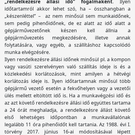
„rendelkezésre állási idő” fogalmaként
. Ilyen
időtartamról akkor lehet szó, ha – összhangban a
„készenléttel” – az nem minősül sem munkaidőnek,
sem pedig pihenőidőnek, de ez alatt az idő alatt a
gépjárművezetőnek készen kell állnia a
gépjárművezetés megkezdésére, illetve annak
folytatására, vagy egyéb, a szállításhoz kapcsolódó
munka elvégzésére.
Ilyen rendelkezésre állási időnek minősül pl. a kompon
vagy vasúti szerelvényen való szállítás ideje is és a
közlekedési korlátozások, mint amilyen a hétvégi
korlátozás ideje is. Ilyen időtartamnak minősül több
gépjármű vezető esetén a fekvőhelyen vagy a vezetői
ülés mellett eltöltött idő is. Ha a munkavégzési idő és
az azt követő rendelkezésre állási idő együttes tartama
a 24 órát meghaladja, a rendelkezésre állást követő
első lehetséges időpontban a munkavállalónak
legalább 11 óra pihenőidőt kell tartania. Az 1988. évi I.
törvény 2017. június 16-ai módosításával lépett