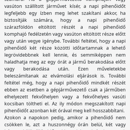
vasúton szállított járművet kísér, a napi pihenőidőt
legfeljebb egy ízben meg lehet szakítani akkor, ha
biztosítják számára, hogy a napi pihenőidő
szárazföldön eltöltött részét a napi pihenőidő
komphajó fedélzetén vagy vasúton eltöltött része előtt
vagy után vegye igénybe. További feltétel, hogy a napi
pihenőidő két része közötti időtartamnak a lehető
legrövidebbnek kell lennie, és semmiképpen nem
haladhatja meg az egy órát a jármű berakodása előtt
vagy berakodása után. Ezen műveletekbe
beleszámítanak az elvámolási eljárások is. További
feltétel még, hogy a napi pihenőidő mindkét részét
ebben az esetben a gépjárművezető csak a járműben
elhelyezett fekvőhelyen vagy a fekvőhelyes vasúti
kocsiban töltheti el. Az ily módon megszakított napi
pihenőidőt azonban két órával meg kell hosszabbítani.
Azokon a napokon pedig, amikor a pihenőidő nem
csökken le, azt a huszonnégy órán belül, két vagy