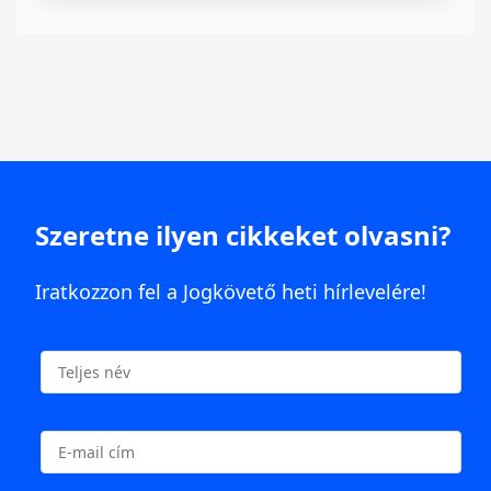
Szeretne ilyen cikkeket olvasni?
Iratkozzon fel a Jogkövető heti hírlevelére!