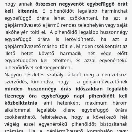
hogy annak
összesen negyvenöt egybefüggő órát
kell kitennie
. E pihenőidőt legalább harminchat
egybefüggő órára lehet csökkenteni, ha azt a
gépjárművezető a jármű rendes telephelyén vagy saját
lakóhelyén tölti el. A pihenőidő legalább huszonnégy
egybefüggő órára is lerövidíthető, ha azt a
gépjárművezető máshol tölti el. Minden csökkentést az
illető hetet követő harmadik hét vége előtt
egybefüggően kell eltölteni, és azzal egyenértékű
pihenőidővel kell kiegyenlíteni.
Nagyon részletes szabályt állapít meg a nemzetközi
szerződés, kimondva, hogy a gépjárművezetőnek
minden huszonnégy órás időszakban legalább
tizenegy óra egybefüggő napi pihenőidőt kell
közbeiktatnia
, ami hetenként maximum három
alkalommal legalább kilenc egybefüggő órára
csökkenthető, feltételezve, hogy a következő hét
végéig ezzel egyenértékű pihenőidőt biztosítanak
számára. Ha a gépjárművezető komphajón vagy