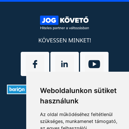
KÖVESSEN MINKET!
Weboldalunkon sütiket
használunk
ELÉRHETŐSÉGEK
Az oldal működéséhez feltétlenül
+36 1 880 7600
szükséges, munkamenet támogató,
az egyes felhasználói