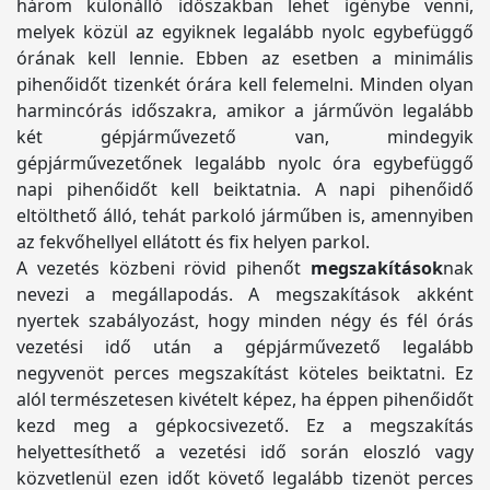
három különálló időszakban lehet igénybe venni,
melyek közül az egyiknek legalább nyolc egybefüggő
órának kell lennie. Ebben az esetben a minimális
pihenőidőt tizenkét órára kell felemelni. Minden olyan
harmincórás időszakra, amikor a járművön legalább
két gépjárművezető van, mindegyik
gépjárművezetőnek legalább nyolc óra egybefüggő
napi pihenőidőt kell beiktatnia. A napi pihenőidő
eltölthető álló, tehát parkoló járműben is, amennyiben
az fekvőhellyel ellátott és fix helyen parkol.
A vezetés közbeni rövid pihenőt
megszakítások
nak
nevezi a megállapodás. A megszakítások akként
nyertek szabályozást, hogy minden négy és fél órás
vezetési idő után a gépjárművezető legalább
negyvenöt perces megszakítást köteles beiktatni. Ez
alól természetesen kivételt képez, ha éppen pihenőidőt
kezd meg a gépkocsivezető. Ez a megszakítás
helyettesíthető a vezetési idő során eloszló vagy
közvetlenül ezen időt követő legalább tizenöt perces