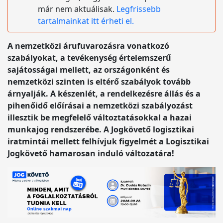
már nem aktuálisak.
Legfrissebb
tartalmainkat itt érheti el.
A nemzetközi árufuvarozásra vonatkozó
szabályokat, a tevékenység értelemszerű
sajátosságai mellett, az országonként és
nemzetközi szinten is eltérő szabályok tovább
árnyalják. A készenlét, a rendelkezésre állás és a
pihenőidő előírásai a nemzetközi szabályozást
illesztik be megfelelő változtatásokkal a hazai
munkajog rendszerébe. A Jogkövető logisztikai
iratmintái mellett felhívjuk figyelmét a Logisztikai
Jogkövető hamarosan induló változatára!