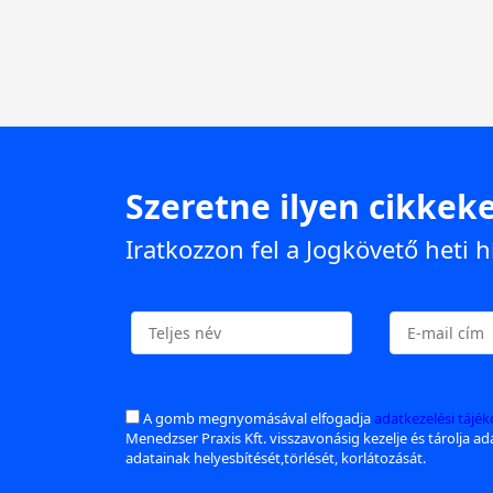
Szeretne ilyen cikkeke
Iratkozzon fel a Jogkövető heti h
A gomb megnyomásával elfogadja
adatkezelési tájé
Menedzser Praxis Kft. visszavonásig kezelje és tárolja a
adatainak helyesbítését,törlését, korlátozását.