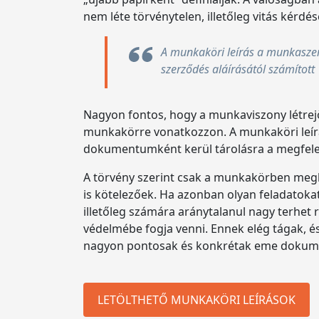
nem léte törvénytelen, illetőleg vitás ké
A munkaköri leírás a munkaszer
szerződés aláírásától számított
Nagyon fontos, hogy a munkaviszony létre
munkakörre vonatkozzon. A munkaköri leírás
dokumentumként kerül tárolásra a megfelel
A törvény szerint csak a munkakörben megha
is kötelezőek. Ha azonban olyan feladatok
illetőleg számára aránytalanul nagy terhet 
védelmébe fogja venni. Ennek elég tágak, és
nagyon pontosak és konkrétak eme dokume
LETÖLTHETŐ MUNKAKÖRI LEÍRÁSOK