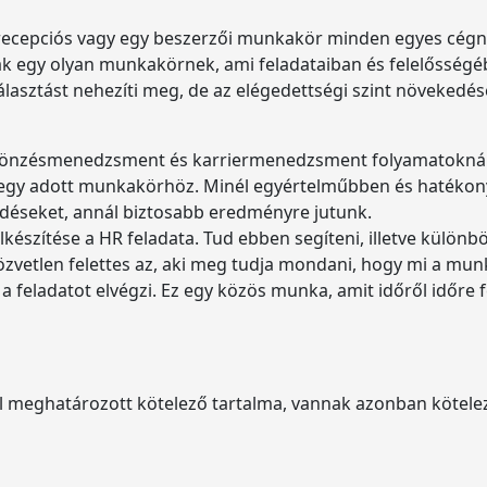
 recepciós vagy egy beszerzői munkakör minden egyes cégnél
k egy olyan munkakörnek, ami feladataiban és felelősségé
lasztást nehezíti meg, de az elégedettségi szint növekedés
sztönzésmenedzsment és karriermenedzsment folyamatoknál 
 egy adott munkakörhöz. Minél egyértelműbben és hatékony
rdéseket, annál biztosabb eredményre jutunk.
elkészítése a HR feladata. Tud ebben segíteni, illetve külön
közvetlen felettes az, aki meg tudja mondani, hogy mi a mun
 a feladatot elvégzi. Ez egy közös munka, amit időről időre f
al meghatározott kötelező tartalma, vannak azonban kötele