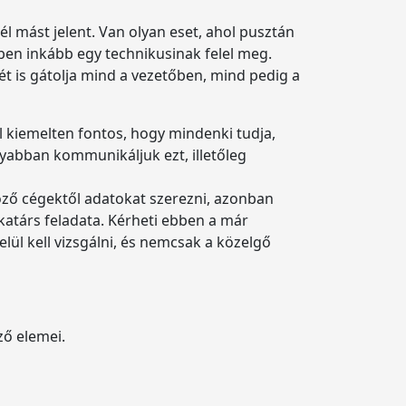
 mást jelent. Van olyan eset, ahol pusztán
ben inkább egy technikusinak felel meg.
ét is gátolja mind a vezetőben, mind pedig a
kiemelten fontos, hogy mindenki tudja,
abban kommunikáljuk ezt, illetőleg
böző cégektől adatokat szerezni, azonban
katárs feladata. Kérheti ebben a már
elül kell vizsgálni, és nemcsak a közelgő
ző elemei.