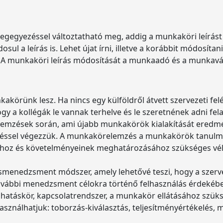
egegyezéssel változtatható meg, addig a munkaköri leírá
l a leírás is. Lehet újat írni, illetve a korábbit módosíta
i. A munkaköri leírás módosítását a munkaadó és a munkavá
kakörünk lesz. Ha nincs egy külföldről átvett szervezeti f
 a kollégák le vannak terhelve és le szeretnének adni felada
telemzések során, ami újabb munkakörök kialakítását eredm
éssel végezzük. A munkakörelemzés a munkakörök tanulmá
ához és követelményeinek meghatározásához szükséges vél
enedzsment módszer, amely lehetővé teszi, hogy a szerve
vábbi menedzsment célokra történő felhasználás érdekében:
atáskör, kapcsolatrendszer, a munkakör ellátásához szü
ználhatjuk: toborzás-kiválasztás, teljesítményértékelés, 