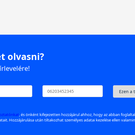
t olvasni?
írlevelére!
koztatónkat
, és önként kifejezetten hozzájárul ahhoz, hogy az abban foglalt
datait. Hozzájárulása után tiltakozhat személyes adatai kezelése ellen valami