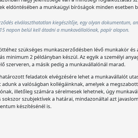
rdések eldöntésében a munkaügyi bíróságok minden esetben
ződés elválaszthatatlan kiegészítője, egy olyan dokumentum, ame
 15 napon belül kell átadni a munkavállalónak, papír alapon.
jöttéhez szükséges munkaszerződésben lévő munkakör és a
 minimum 2 példányban készül. Az egyik a személyi anyagba
ő szerveren, a másik pedig a munkavállalónál marad.
tározott feladatok elvégzésére lehet a munkavállalót utas
at adunk a valóságban kollégáinknak, amelyek a megszabot
rónak, illetőleg számára sérelmesek lehetnek, úgy munkavál
 sokszor szubjektívek a határai, mindazonáltal azt javaslo
ntum készítésénél is.