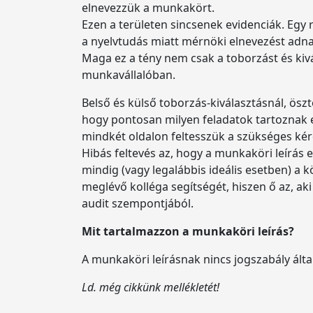
elnevezzük a munkakört.
Ezen a területen sincsenek evidenciák. Egy
a nyelvtudás miatt mérnöki elnevezést adna
Maga ez a tény nem csak a toborzást és kivá
munkavállalóban.
Belső és külső toborzás-kiválasztásnál, ö
hogy pontosan milyen feladatok tartoznak
mindkét oldalon feltesszük a szükséges ké
Hibás feltevés az, hogy a munkaköri leírás 
mindig (vagy legalábbis ideális esetben) a 
meglévő kolléga segítségét, hiszen ő az, aki
audit szempontjából.
Mit tartalmazzon a munkaköri leírás?
A munkaköri leírásnak nincs jogszabály ált
Ld. még cikkünk mellékletét!