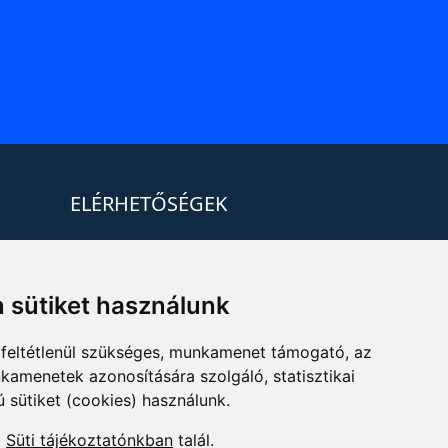
ELÉRHETŐSÉGEK
+36 1 880 7600
info@mprx.hu
 sütiket használunk
feltétlenül szükséges, munkamenet támogató, az
kamenetek azonosítására szolgáló, statisztikai
ú sütiket (cookies) használunk.
a
Süti tájékoztatónkban
talál.