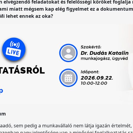
 elvégzendő feladatokat és felelősségi köröket foglalj
alami miatt mégsem kap elég figyelmet ez a dokumentum 
 Mi lehet ennek az oka?
tum
dó, sem pedig a munkavállaló nem látja igazán értelmét, c
n azonban nagy jelentősége van a minőségi foglalkoztatás s