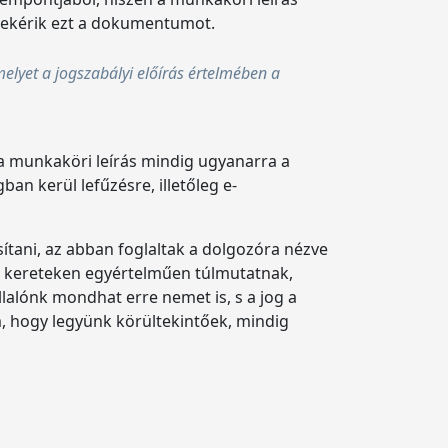
 bekérik ezt a dokumentumot.
lyet a jogszabályi előírás értelmében a
 munkaköri leírás mindig ugyanarra a
n kerül lefűzésre, illetőleg e-
ítani, az abban foglaltak a dolgozóra nézve
t kereteken egyértelműen túlmutatnak,
lalónk mondhat erre nemet is, s a jog a
m, hogy legyünk körültekintőek, mindig