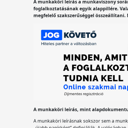
A munkaköri leírás a munkaviszony során
foglalkoztatásának egyik alappillére. V
megfelelő szakszerűséggel összeállítani.
A munkaköri leírás, mint alapdokumen
A munkaköri leírásnak sokszor sem a munkaa
„újabb papírként” definiálják. A valóságba