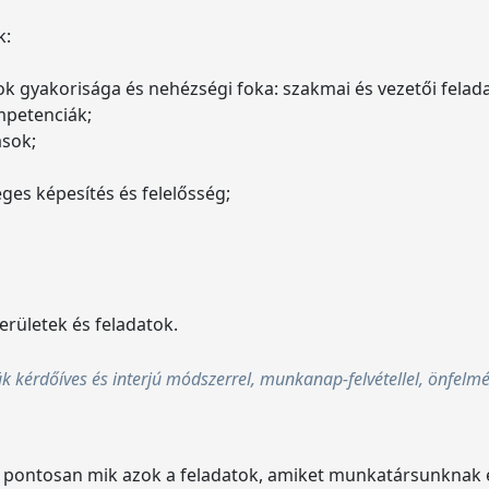
k:
ok gyakorisága és nehézségi foka: szakmai és vezetői felad
mpetenciák;
ások;
ges képesítés és felelősség;
területek és feladatok.
kérdőíves és interjú módszerrel, munkanap-felvétellel, önfelmé
pontosan mik azok a feladatok, amiket munkatársunknak el 