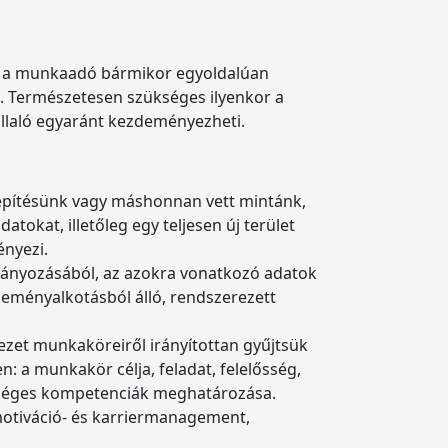
st a munkaadó bármikor egyoldalúan
ni. Természetesen szükséges ilyenkor a
llaló egyaránt kezdeményezheti.
elépítésünk vagy máshonnan vett mintánk,
tokat, illetőleg egy teljesen új terület
ényezi.
nyozásából, az azokra vonatkozó adatok
eményalkotásból álló, rendszerezett
zet munkaköreiről irányítottan gyűjtsük
 a munkakör célja, feladat, felelősség,
kséges kompetenciák meghatározása.
motiváció- és karriermanagement,