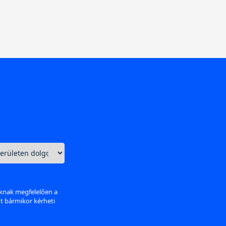
aknak megfelelően a
nt bármikor kérheti