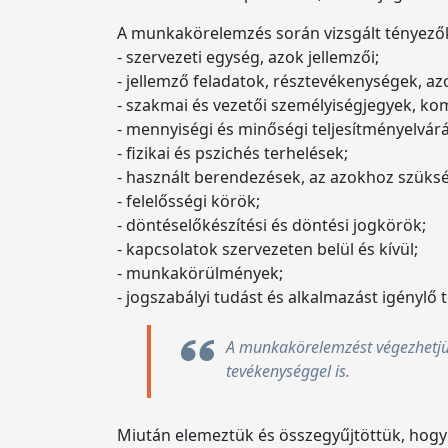
A munkakörelemzés során vizsgált tényező
- szervezeti egység, azok jellemzői;
- jellemző feladatok, résztevékenységek, az
- szakmai és vezetői személyiségjegyek, ko
- mennyiségi és minőségi teljesítményelvár
- fizikai és pszichés terhelések;
- használt berendezések, az azokhoz szüksé
- felelősségi körök;
- döntéselőkészítési és döntési jogkörök;
- kapcsolatok szervezeten belül és kívül;
- munkakörülmények;
- jogszabályi tudást és alkalmazást igénylő 
A munkakörelemzést végezhetjük 
tevékenységgel is.
Miután elemeztük és összegyűjtöttük, hogy 