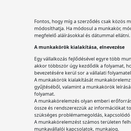
Fontos, hogy míg a szerződés csak közös m
módosíthatja. Ha módosul a munkakör, módosu
megfelelő aláírásokkal és dátummal ellátn
A munkakörök kialakítása, elnevezése
Egy vállalkozás fejlődésével egyre több mun
akkor többször úgy kezdődik a folyamat, hogy
bevezetésére kerül sor a vállalati folyama
A munkakörök kialakítását munkakörelemz
gyűjtéséből, valamint a munkakörök leírás
folyamat.
A munkakörelemzés olyan emberi erőforrásm
össze és rendszerezzük az információkat to
szükséges problémamegoldás, kapcsolódó h
A munkakörelemzést számos területen felhas
munkavállalói kapcsolatok, munkajog.