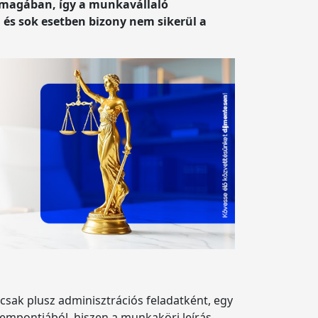
a magában, így a munkavállaló
és sok esetben bizony nem sikerül a
sak plusz adminisztrációs feladatként, egy
zempontjából, hiszen a munkaköri leírás