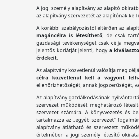
A jogi személy alapítvány az alapító okirat
az alapítvány szervezetét az alapítónak kel
A korábbi szabályozástól eltérően az alap
magáncélra is létesíthető
, de csak tart
gazdasági tevékenységet csak célja megva
jelentős korlátját jelenti, hogy
a kiválaszt
érdekeit
.
Az alapítvány közvetlenül valósítja meg célj
célra közvetlenül kell a vagyont felh
ellenőrizhetőségét, annak jogszerűségét, val
Az alapítvány gazdálkodásának nyilvántartás
szervezet működését meghatározó létesítő o
szervezet számára. A könyvvezetés és bes
tartalmazza az „egyéb szervezet” fogalmán
alapítvány átlátható és szervezett működé
értelmében a jogi személy létesítő okirata