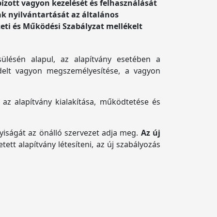
bízott vagyon kezelését és felhasználását
ak nyilvántartását az általános
zeti és Működési Szabályzat mellékelt
ülésén alapul, az alapítvány esetében a
ndelt vagyon megszemélyesítése, a vagyon
g az alapítvány kialakítása, működtetése és
anyiságát az önálló szervezet adja meg.
Az új
ett alapítvány létesíteni, az új szabályozás