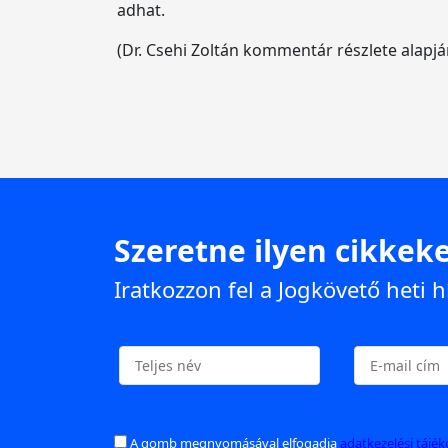
adhat.
(Dr. Csehi Zoltán kommentár részlete alapjá
Szeretne ilyen cikkeke
Iratkozzon fel a Jogkövető heti h
A gomb megnyomásával elfogadja
adatkezelési tájé