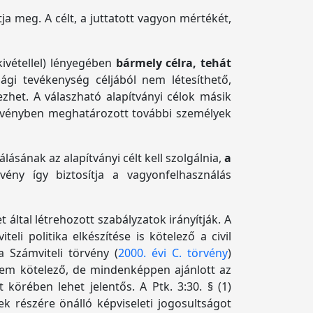
ja meg. A célt, a juttatott vagyon mértékét,
ivétellel) lényegében
bármely célra, tehát
ági tevékenység céljából nem létesíthető,
het. A válaszható alapítványi célok másik
örvényben meghatározott további személyek
ásának az alapítványi célt kell szolgálnia,
a
ény így biztosítja a vagyonfelhasználás
által létrehozott szabályzatok irányítják. A
li politika elkészítése is kötelező a civil
 Számviteli törvény (
2000. évi C. törvény
)
 nem kötelező, de mindenképpen ajánlott az
körében lehet jelentős. A Ptk. 3:30. § (1)
ek részére önálló képviseleti jogosultságot