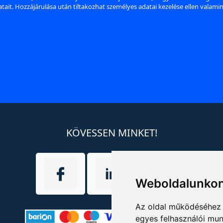
datait. Hozzájárulása után tiltakozhat személyes adatai kezelése ellen valami
KÖVESSEN MINKET!
Weboldalunkon
Az oldal működéséhez 
egyes felhasználói mun