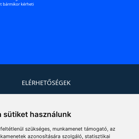
nt bármikor kérheti
ELÉRHETŐSÉGEK
+36 1 880 7600
info@mprx.hu
 sütiket használunk
feltétlenül szükséges, munkamenet támogató, az
kamenetek azonosítására szolgáló, statisztikai