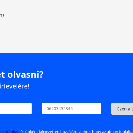
n)
t olvasni?
írlevelére!
koztatónkat
, és önként kifejezetten hozzájárul ahhoz, hogy az abban foglalt