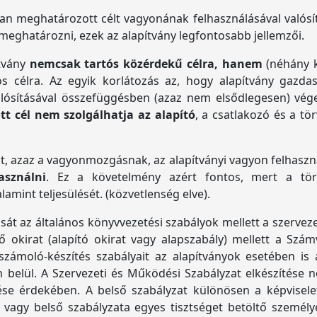
ban meghatározott célt vagyonának felhasználásával valósít
l meghatározni, ezek az alapítvány legfontosabb jellemzői.
ítvány
nemcsak tartós közérdekű célra, hanem
(néhány k
ós célra. Az egyik korlátozás az, hogy alapítvány gazdas
lósításával összefüggésben (azaz nem elsődlegesen) végez
ott cél nem szolgálhatja az alapító
, a csatlakozó és a t
át, azaz a vagyonmozgásnak, az alapítványi vagyon felhasznál
asználni
. Ez a követelmény azért fontos, mert a törv
amint teljesülését. (közvetlenség elve).
át az általános könyvvezetési szabályok mellett a szervezet 
kirat (alapító okirat vagy alapszabály) mellett a Számvite
zámoló-készítés szabályait az alapítványok esetében is a
 belül. A Szervezeti és Működési Szabályzat elkészítése
se érdekében. A belső szabályzat különösen a képviselet 
 vagy belső szabályzata egyes tisztséget betöltő személy