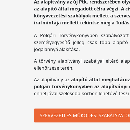
Az alapítvány az új Ptk. rendszerében oly
az alapító által megadott célra végzi. A 
könyvvezetési szabályok mellett a szervez
iratmintája mellett tekintse meg a Tudás
A Polgári Törvénykönyvben szabályozott
személyegyesítő jelleg csak több alapít
jogalannyá alakítása.
A törvény alapítványi szabályai eltérő ala
ellenőrzése terén.
Az alapítvány az
alapító által meghatározo
polgári törvénykönyvben az alapítványi 
ennél jóval szélesebb körben lehetővé tesz
SZERVEZETI ÉS MŰKÖDÉSI SZABÁLYZATO