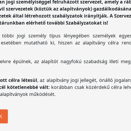
an jogi személyiséggel felruházott szervezet, amely a rá
civil szervezetek (köztük az alapítványok) gazdálkodásán
etek által létrehozott szabályzatok irányítják. A Szerve
tárunkban elérhető további Szabályzatokat is!
 többi jogi személy típus lényegében személyek egyes
ó esetében mutatható ki, hiszen az alapítvány célra re
pelvre épülnek, az alapítót nagyfokú szabadság illeti me
tt célra létesül
, az alapítvány jogi jellegét, önálló jogal
cél kötetlenebbé vált
: korábban csak közérdekű célra lehet
i alapítványok működését.
K