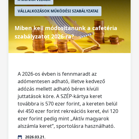
VÁLLALKOZÁSOK MŰKÖDÉSI SZABÁLYZATAI
Miben kell módosítanunk a cafetéria
szabályzatot 2026-ra?
A 2026-os évben is fennmaradt az
adómentesen adható, illetve kedvező
adózás mellett adható béren kívüli
juttatások köre. A SZÉP-kártya keret
továbbra is 570 ezer forint, a kereten belül
évi 450 ezer forint rekreációs keret, évi 120
ezer forint pedig mint „Aktív magyarok
alszámla keret”, sportolásra használható.
2026.03.21.