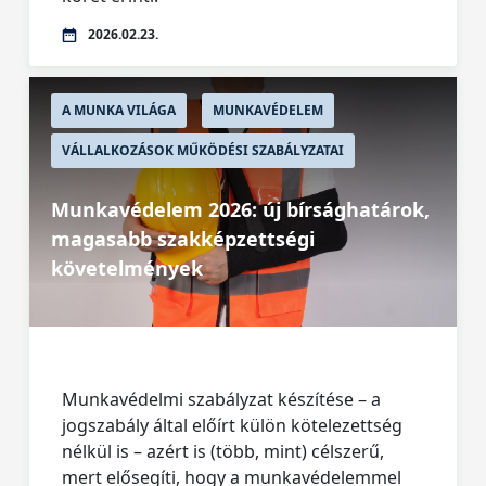
2026.02.23.
A MUNKA VILÁGA
MUNKAVÉDELEM
VÁLLALKOZÁSOK MŰKÖDÉSI SZABÁLYZATAI
Munkavédelem 2026: új bírsághatárok,
magasabb szakképzettségi
követelmények
Munkavédelmi szabályzat készítése – a
jogszabály által előírt külön kötelezettség
nélkül is – azért is (több, mint) célszerű,
mert elősegíti, hogy a munkavédelemmel