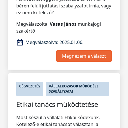
béren felüli juttatási szabályzatot írnia, vagy
ez nem kötelező?
Megválaszolta:
Vasas János
munkajogi
szakértő
Megválaszolva:
2025.01.06.
Megnézem a választ
CÉGVEZETÉS
VÁLLALKOZÁSOK MŰKÖDÉSI
SZABÁLYZATAI
Etikai tanács működtetése
Most készül a vállalati Etikai kódexünk.
Kötelező-e etikai tanácsot választani a