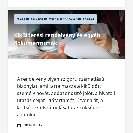
VÁLLALKOZÁSOK MŰKÖDÉSI SZABÁLYZATAI
Kiküldetési rendelvény és egyéb
dokumentumok
A rendelvény olyan szigorú számadású
bizonylat, ami tartalmazza a kiküldött
személy nevét, adóazonosító jelét, a hivatali
utazás célját, időtartamát, útvonalát, a
költségek elszámolásához szükséges
adatokat.
2026.03.17.