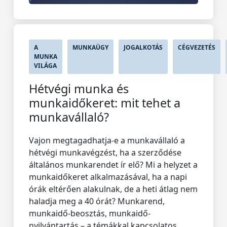
A
MUNKAÜGY
JOGALKOTÁS
CÉGVEZETÉS
MUNKA
VILÁGA
Hétvégi munka és
munkaidőkeret: mit tehet a
munkavállaló?
Vajon megtagadhatja-e a munkavállaló a
hétvégi munkavégzést, ha a szerződése
általános munkarendet ír elő? Mi a helyzet a
munkaidőkeret alkalmazásával, ha a napi
órák eltérően alakulnak, de a heti átlag nem
haladja meg a 40 órát? Munkarend,
munkaidő-beosztás, munkaidő-
nyilvántartás – a témákkal kapcsolatos