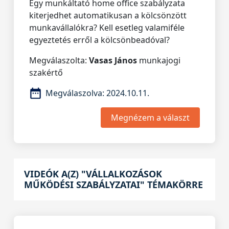
Egy munkáltató home office szabályzata
kiterjedhet automatikusan a kölcsönzött
munkavállalókra? Kell esetleg valamiféle
egyeztetés erről a kölcsönbeadóval?
Megválaszolta:
Vasas János
munkajogi
szakértő
Megválaszolva:
2024.10.11.
Megnézem a választ
VIDEÓK A(Z) "VÁLLALKOZÁSOK
MŰKÖDÉSI SZABÁLYZATAI" TÉMAKÖRRE