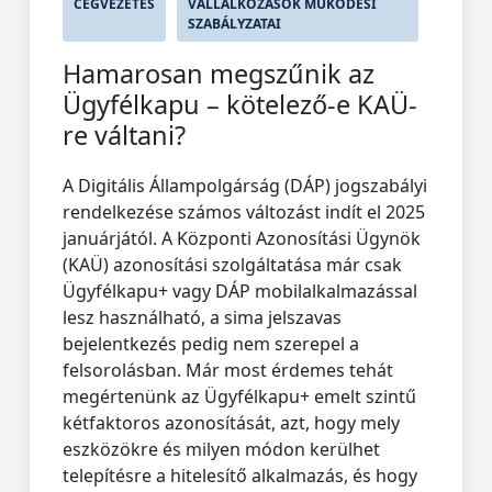
CÉGVEZETÉS
VÁLLALKOZÁSOK MŰKÖDÉSI
SZABÁLYZATAI
Hamarosan megszűnik az
Ügyfélkapu – kötelező-e KAÜ-
re váltani?
A Digitális Állampolgárság (DÁP) jogszabályi
rendelkezése számos változást indít el 2025
januárjától. A Központi Azonosítási Ügynök
(KAÜ) azonosítási szolgáltatása már csak
Ügyfélkapu+ vagy DÁP mobilalkalmazással
lesz használható, a sima jelszavas
bejelentkezés pedig nem szerepel a
felsorolásban. Már most érdemes tehát
megértenünk az Ügyfélkapu+ emelt szintű
kétfaktoros azonosítását, azt, hogy mely
eszközökre és milyen módon kerülhet
telepítésre a hitelesítő alkalmazás, és hogy