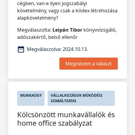
cégben, van-e ilyen jogszabályi
követelmény, vagy csak a kódex létrehozása
alapkövetelmény?
Megválaszolta:
Leipán Tibor
könyvvizsgáló,
adószakértő, belső ellenőr
Megválaszolva:
2024.10.13.
Megnézem a választ
MUNKAÜGY
VÁLLALKOZÁSOK MŰKÖDÉSI
SZABÁLYZATAI
Kölcsönzött munkavállalók és
home office szabályzat