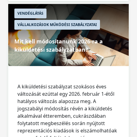
VENDÉGLÁTÁS
VÁLLALKOZÁSOK MŰKÖDÉSI SZABÁLYZATAI
Mit kell módosítanunk 2026-ra a
kiküldetési szabályzatban?
A kiküldetési szabályzat szokásos éves
változását ezúttal egy 2026. február 1-étől
hatályos változás alapozza meg. A
jogszabályi módosítás révén a kiküldetés
alkalmával étteremben, cukrászdában
folytatott megbeszélés során nyújtott
reprezentációs kiadások is elszámolhatóak