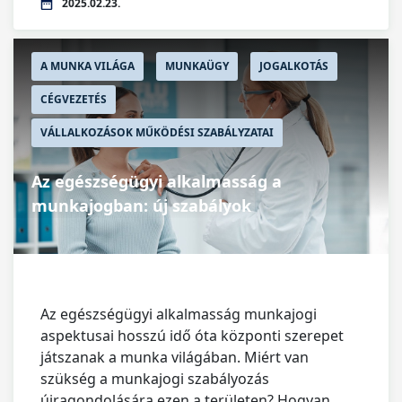
2025.02.23.
A MUNKA VILÁGA
MUNKAÜGY
JOGALKOTÁS
CÉGVEZETÉS
VÁLLALKOZÁSOK MŰKÖDÉSI SZABÁLYZATAI
Az egészségügyi alkalmasság a
munkajogban: új szabályok
Az egészségügyi alkalmasság munkajogi
aspektusai hosszú idő óta központi szerepet
játszanak a munka világában. Miért van
szükség a munkajogi szabályozás
újragondolására ezen a területen? Hogyan