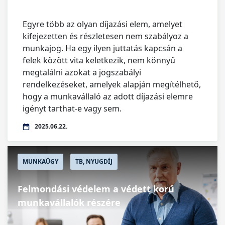
Egyre több az olyan díjazási elem, amelyet
kifejezetten és részletesen nem szabályoz a
munkajog. Ha egy ilyen juttatás kapcsán a
felek között vita keletkezik, nem könnyű
megtalálni azokat a jogszabályi
rendelkezéseket, amelyek alapján megítélhető,
hogy a munkavállaló az adott díjazási elemre
igényt tarthat-e vagy sem.
2025.06.22.
MUNKAÜGY
TB, NYUGDÍJ
Felmondási védelem a védett korú
munkavállalók részére