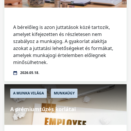
A bérelőleg is azon juttatások közé tartozik,
amelyet kifejezetten és részletesen nem
szabályoz a munkajog. A gyakorlat alakítja
azokat a juttatási lehetőségeket és formákat,
amelyek munkajogi értelemben előlegnek
minősülhetnek.
2026.05.18.
A MUNKA VILÁGA
MUNKAÜGY
A prémiumtűzés korlátai