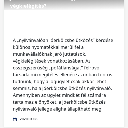
végkielégítés?
A „nyilvánvalóan jóerkölcsbe ütközés” kérdése
különös nyomatékkal merül fel a
munkavállalóknak járó juttatások,
végkielégítések vonatkozásában. Az
összegszerűség „pofátlanságát” felrovó
társadalmi megítélés ellenére azonban fontos
tudnunk, hogy a jogügylet csak akkor lehet
semmis, ha a jóerkölcsbe ütközés nyilvánvaló.
Amennyiben az ügylet mindkét fél számára
tartalmaz előnyöket, a jóerkölcsbe ütközés
nyilvánvaló jellege aligha állapítható meg.
2020.01.06.