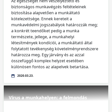
Az egészséget nem veszélyeztető és
biztonságos munkavégzés feltételeinek
biztosítása alapvetően a munkáltató
kötelezettsége. Ennek kereteit a
munkavédelmi jogszabályok határozzák meg;
a konkrét teendőket pedig a munka
természete, jellege, a munkahelyi
létesítmények kondíciói, a munkáltató által
folytatott tevékenység követelményrendszere
határozza meg. Egy járvány és az azzal
összefüggő komplex helyzet esetében
különösen fontos az alapelvek betartása.
2020.03.23.
Vírus a munkahelyen: a felmondás