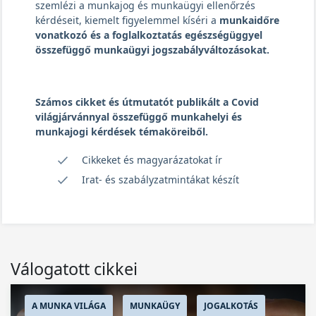
szemlézi a munkajog és munkaügyi ellenőrzés
kérdéseit, kiemelt figyelemmel kíséri a
munkaidőre
vonatkozó és a foglalkoztatás egészségüggyel
összefüggő munkaügyi jogszabályváltozásokat.
Számos cikket és útmutatót publikált a Covid
világjárvánnyal összefüggő munkahelyi és
munkajogi kérdések témaköreiből.
Cikkeket és magyarázatokat ír
Irat- és szabályzatmintákat készít
Válogatott cikkei
A MUNKA VILÁGA
MUNKAÜGY
JOGALKOTÁS