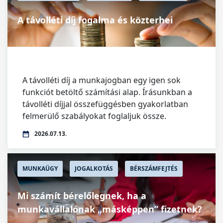
A távolléti díj fogalma és közterhei
A távolléti díj a munkajogban egy igen sok
funkciót betöltő számítási alap. Írásunkban a
távolléti díjjal összefüggésben gyakorlatban
felmerülő szabályokat foglaljuk össze.
2026.07.13.
MUNKAÜGY
JOGALKOTÁS
BÉRSZÁMFEJTÉS
Mi számít bérelőlegnek, ha a
munkavállalónak „másképpen” fizetnek?