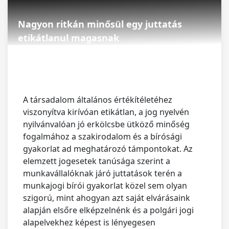
Nagyon ritkán minősül egy juttatás
etikátlanul magasnak
A társadalom általános értékítéletéhez
viszonyítva kirívóan etikátlan, a jog nyelvén
nyilvánvalóan jó erkölcsbe ütköző minőség
fogalmához a szakirodalom és a bírósági
gyakorlat ad meghatározó támpontokat. Az
elemzett jogesetek tanúsága szerint a
munkavállalóknak járó juttatások terén a
munkajogi bírói gyakorlat közel sem olyan
szigorú, mint ahogyan azt saját elvárásaink
alapján elsőre elképzelnénk és a polgári jogi
alapelvekhez képest is lényegesen