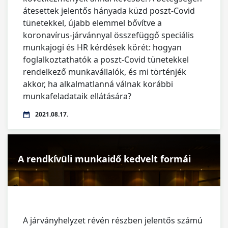
átesettek jelentős hányada küzd poszt-Covid
tünetekkel, újabb elemmel bővítve a
koronavírus-járvánnyal összefüggő speciális
munkajogi és HR kérdések körét: hogyan
foglalkoztathatók a poszt-Covid tünetekkel
rendelkező munkavállalók, és mi történjék
akkor, ha alkalmatlanná válnak korábbi
munkafeladataik ellátására?
2021.08.17.
A rendkívüli munkaidő kedvelt formái
A járványhelyzet révén részben jelentős számú