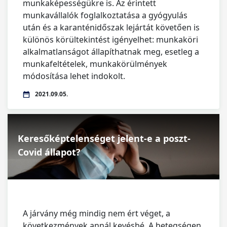
munkaképességükre is. Az érintett
munkavállalók foglalkoztatása a gyógyulás
után és a karanténidőszak lejártát követően is
különös körültekintést igényelhet: munkaköri
alkalmatlanságot állapíthatnak meg, esetleg a
munkafeltételek, munkakörülmények
módosítása lehet indokolt.
2021.09.05.
Keresőképtelenséget jelent-e a poszt-
Covid állapot?
A járvány még mindig nem ért véget, a
következmények annál kevésbé. A betegségen