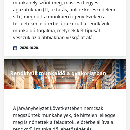
munkahely szűnt meg, másrészt egyes
ágazatokban (IT, oktatás, online kereskedelem
stb.) megnőtt a munkaerő-igény. Ezeken a
területeken előtérbe újra került a rendkívüli
munkaidő fogalma, melynek két típusát
vesszük az alábbiakban vizsgálat alá.
2020.10.20.
Rendkívüli munkaidő a gyakorlatban
A járványhelyzet következtében nemcsak
megszűntek munkahelyek, de hirtelen jelleggel
meg is nőhettek a feladatok, előtérbe állítva a
rendkívüli munkaidő lehetőségét és