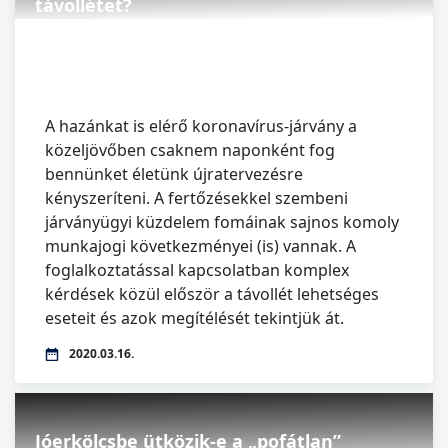
távollétet?
A hazánkat is elérő koronavírus-járvány a
közeljövőben csaknem naponként fog
bennünket életünk újratervezésre
kényszeríteni. A fertőzésekkel szembeni
járványügyi küzdelem fomáinak sajnos komoly
munkajogi következményei (is) vannak. A
foglalkoztatással kapcsolatban komplex
kérdések közül először a távollét lehetséges
eseteit és azok megítélését tekintjük át.
2020.03.16.
Jóerkölcsbe ütközik-e a „pofátlan”