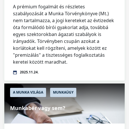
A prémium fogalmát és részletes
szabályozását a Munka Törvénykönyve (Mt.)
nem tartalmazza, a jogi kereteket az évtizedek
óta formálódó bírói gyakorlat adja, továbbá
egyes szektorokban ágazati szabályok is
irányadók. Törvényben csupán azokat a
korlátokat kell rögzíteni, amelyek között ez
"premizálás" a tisztességes foglalkoztatás
keretei között maradhat.
2025.11.24.
A MUNKA VILÁGA
MUNKAÜGY
Munkabér vagy sem?