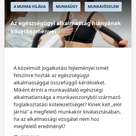
A MUNKA VILÁGA
MUNKAÜGY
MUNKAVÉDELEM
Az egészségügyi alkalmasság hiányának
következményei
A közelmúlt jogalkotási fejleményei ismét
felszínre hozták az egészségügyi
alkalmassággal összefüggő kérdéseket.
Miként érinti a munkavállaló egészségi
alkalmatlansága a munkaviszonyból származó
foglalkoztatási kötelezettséget? Kinek kell „elöl
járnia” a megfelelő munkakör kiválasztásában,
ha az alkalmassági vizsgálat nem hoz
megfelelő eredményt?