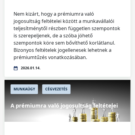
Nem kizárt, hogy a prémiumra való
jogosultság feltételei között a munkavállalói
teljesítménytől részben független szempontok
is szerepeljenek, de a szóba jöhető
szempontok köre sem bővíthető korlátlanul.
Bizonyos feltételek jogellenesek lehetnek a
prémiumtűzés vonatkozásában.
2026.01.14.
MUNKAÜGY
CÉGVEZETÉS
A prémiumra való jogosultság feltételei