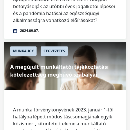
befolyásolják az utóbbi évek jogalkotói lépései
és a pandémia hatásai az egészségügyi
alkalmasságra vonatkozó előírásokat?
2024.09.07.
MUNKAÜGY
CÉGVEZETÉS
A megújult munkáltatói tájékoztatási
kötelezettség megbúvó szabályai
A munka törvénykönyvének 2023. január 1-től
hatályba lépett módosításcsomagjának egyik
közismert, kitüntetett eleme a munkáltató