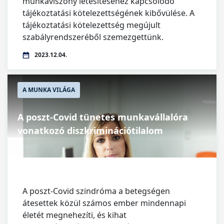
munkaviszony létesítéséhez kapcsolódó
tájékoztatási kötelezettségének kibővülése. A
tájékoztatási kötelezettség megújult
szabályrendszeréből szemezgettünk.
2023.12.04.
A MUNKA VILÁGA
A poszt-Covid tünetes munkavállalóra
vonatkozó diszkriminációtilalom
A poszt-Covid szindróma a betegségen
átesettek közül számos ember mindennapi
életét megnehezíti, és kihat