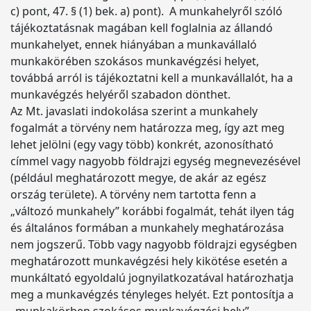
c) pont, 47. § (1) bek. a) pont). A munkahelyről szóló
tájékoztatásnak magában kell foglalnia az állandó
munkahelyet, ennek hiányában a munkavállaló
munkakörében szokásos munkavégzési helyet,
továbbá arról is tájékoztatni kell a munkavállalót, ha a
munkavégzés helyéről szabadon dönthet.
Az Mt. javaslati indokolása szerint a munkahely
fogalmát a törvény nem határozza meg, így azt meg
lehet jelölni (egy vagy több) konkrét, azonosítható
címmel vagy nagyobb földrajzi egység megnevezésével
(például meghatározott megye, de akár az egész
ország területe). A törvény nem tartotta fenn a
„változó munkahely” korábbi fogalmát, tehát ilyen tág
és általános formában a munkahely meghatározása
nem jogszerű. Több vagy nagyobb földrajzi egységben
meghatározott munkavégzési hely kikötése esetén a
munkáltató egyoldalú jognyilatkozatával határozhatja
meg a munkavégzés tényleges helyét. Ezt pontosítja a