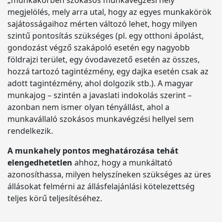
„munkakörben szokásos munkavégzési hely”
megjelölés, mely arra utal, hogy az egyes munkakörök
sajátosságaihoz mérten változó lehet, hogy milyen
szintű pontosítás szükséges (pl. egy otthoni ápolást,
gondozást végző szakápoló esetén egy nagyobb
földrajzi terület, egy óvodavezető esetén az összes,
hozzá tartozó tagintézmény, egy dajka esetén csak az
adott tagintézmény, ahol dolgozik stb.). A magyar
munkajog – szintén a javaslati indokolás szerint –
azonban nem ismer olyan tényállást, ahol a
munkavállaló szokásos munkavégzési hellyel sem
rendelkezik.
A munkahely pontos meghatározása tehát
elengedhetetlen
ahhoz, hogy a munkáltató
azonosíthassa, milyen helyszíneken szükséges az üres
állásokat felmérni az állásfelajánlási kötelezettség
teljes körű teljesítéséhez.