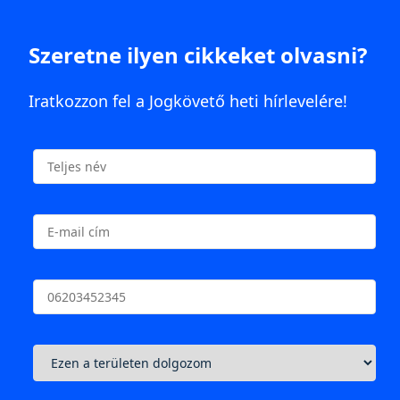
Szeretne ilyen cikkeket olvasni?
Iratkozzon fel a Jogkövető heti hírlevelére!