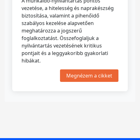
A munkaidő-nyilvántartás pontos
vezetése, a hitelesség és naprakészség
biztosítása, valamint a pihenőidő
szabályos kezelése alapvetően
meghatározza a jogszerű
foglalkoztatást. Összefoglaljuk a
nyilvántartás vezetésének kritikus
pontjait és a leggyakoribb gyakorlati
hibákat.
Megnézem a cikket