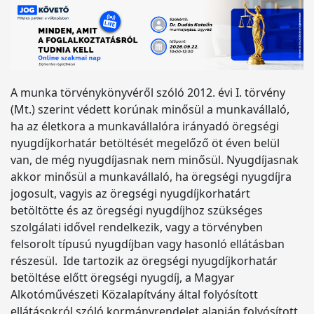
A munka törvénykönyvéről szóló 2012. évi I. törvény
(Mt.) szerint védett korúnak minősül a munkavállaló,
ha az életkora a munkavállalóra irányadó öregségi
nyugdíjkorhatár betöltését megelőző öt éven belül
van, de még nyugdíjasnak nem minősül. Nyugdíjasnak
akkor minősül a munkavállaló, ha öregségi nyugdíjra
jogosult, vagyis az öregségi nyugdíjkorhatárt
betöltötte és az öregségi nyugdíjhoz szükséges
szolgálati idővel rendelkezik, vagy a törvényben
felsorolt típusú nyugdíjban vagy hasonló ellátásban
részesül. Ide tartozik az öregségi nyugdíjkorhatár
betöltése előtt öregségi nyugdíj, a Magyar
Alkotóművészeti Közalapítvány által folyósított
ellátásokról szóló kormányrendelet alapján folyósított