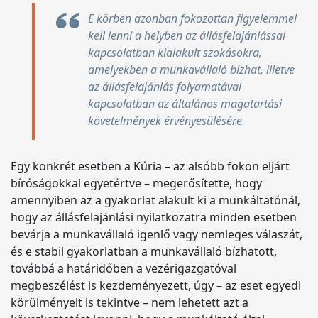
E körben azonban fokozottan figyelemmel
kell lenni a helyben az állásfelajánlással
kapcsolatban kialakult szokásokra,
amelyekben a munkavállaló bízhat, illetve
az állásfelajánlás folyamatával
kapcsolatban az általános magatartási
követelmények érvényesülésére.
Egy konkrét esetben a Kúria – az alsóbb fokon eljárt
bíróságokkal egyetértve – megerősítette, hogy
amennyiben az a gyakorlat alakult ki a munkáltatónál,
hogy az állásfelajánlási nyilatkozatra minden esetben
bevárja a munkavállaló igenlő vagy nemleges válaszát,
és e stabil gyakorlatban a munkavállaló bízhatott,
továbbá a határidőben a vezérigazgatóval
megbeszélést is kezdeményezett, úgy – az eset egyedi
körülményeit is tekintve – nem lehetett azt a