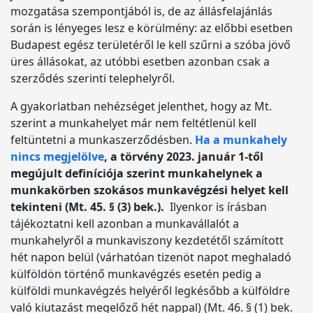
mozgatása szempontjából is, de az állásfelajánlás
során is lényeges lesz e körülmény: az előbbi esetben
Budapest egész területéről le kell szűrni a szóba jövő
üres állásokat, az utóbbi esetben azonban csak a
szerződés szerinti telephelyről.
A gyakorlatban nehézséget jelenthet, hogy az Mt.
szerint a munkahelyet már nem feltétlenül kell
feltüntetni a munkaszerződésben.
Ha a munkahely
nincs megjelölve
, a törvény 2023. január 1-től
megújult definíciója szerint munkahelynek a
munkakörben szokásos munkavégzési helyet kell
tekinteni (Mt. 45. § (3) bek.).
Ilyenkor is írásban
tájékoztatni kell azonban a munkavállalót a
munkahelyről a munkaviszony kezdetétől számított
hét napon belül (várhatóan tizenöt napot meghaladó
külföldön történő munkavégzés esetén pedig a
külföldi munkavégzés helyéről legkésőbb a külföldre
való kiutazást megelőző hét nappal) (Mt. 46. § (1) bek.