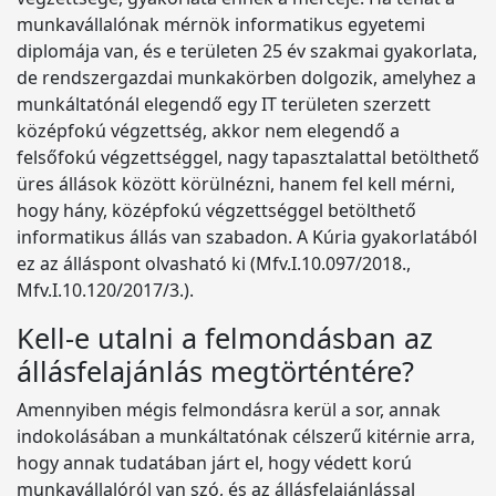
munkavállalónak mérnök informatikus egyetemi
diplomája van, és e területen 25 év szakmai gyakorlata,
de rendszergazdai munkakörben dolgozik, amelyhez a
munkáltatónál elegendő egy IT területen szerzett
középfokú végzettség, akkor nem elegendő a
felsőfokú végzettséggel, nagy tapasztalattal betölthető
üres állások között körülnézni, hanem fel kell mérni,
hogy hány, középfokú végzettséggel betölthető
informatikus állás van szabadon. A Kúria gyakorlatából
ez az álláspont olvasható ki (Mfv.I.10.097/2018.,
Mfv.I.10.120/2017/3.).
Kell-e utalni a felmondásban az
állásfelajánlás megtörténtére?
Amennyiben mégis felmondásra kerül a sor, annak
indokolásában a munkáltatónak célszerű kitérnie arra,
hogy annak tudatában járt el, hogy védett korú
munkavállalóról van szó, és az állásfelajánlással