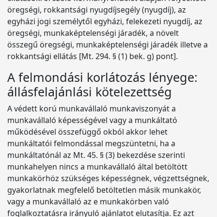
öregségi, rokkantsági nyugdíjsegély (nyugdíj), az
egyházi jogi személytől egyházi, felekezeti nyugdíj, az
öregségi, munkaképtelenségi járadék, a növelt
összegű öregségi, munkaképtelenségi járadék illetve a
rokkantsági ellátás [Mt. 294. § (1) bek. g) pont].
A felmondási korlátozás lényege:
állásfelajánlási kötelezettség
A védett korú munkavállaló munkaviszonyát a
munkavállaló képességével vagy a munkáltató
működésével összefüggő okból akkor lehet
munkáltatói felmondással megszüntetni, ha a
munkáltatónál az Mt. 45. § (3) bekezdése szerinti
munkahelyen nincs a munkavállaló által betöltött
munkakörhöz szükséges képességnek, végzettségnek,
gyakorlatnak megfelelő betöltetlen másik munkakör,
vagy a munkavállaló az e munkakörben való
foglalkoztatásra irányuló ajánlatot elutasítja. Ez azt