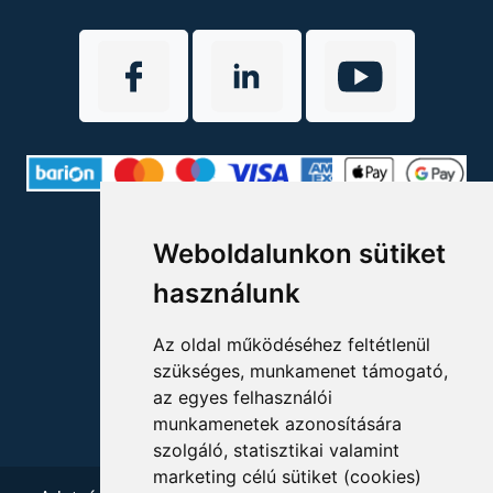
ELÉRHETŐSÉGEK
Weboldalunkon sütiket
+36 1 880 7600
használunk
info@mprx.hu
Az oldal működéséhez feltétlenül
szükséges, munkamenet támogató,
az egyes felhasználói
munkamenetek azonosítására
szolgáló, statisztikai valamint
marketing célú sütiket (cookies)