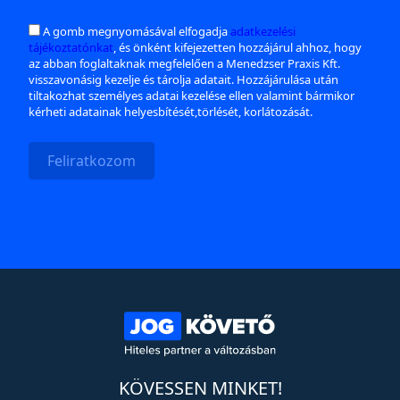
A gomb megnyomásával elfogadja
adatkezelési
tájékoztatónkat
, és önként kifejezetten hozzájárul ahhoz, hogy
az abban foglaltaknak megfelelően a Menedzser Praxis Kft.
visszavonásig kezelje és tárolja adatait. Hozzájárulása után
tiltakozhat személyes adatai kezelése ellen valamint bármikor
kérheti adatainak helyesbítését,törlését, korlátozását.
Feliratkozom
KÖVESSEN MINKET!