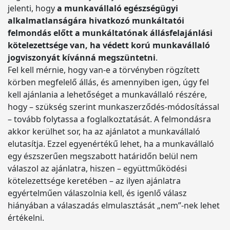
jelenti, hogy
a munkavállaló egészségügyi
alkalmatlanságára hivatkozó munkáltatói
felmondás előtt a munkáltatónak állásfelajánlási
kötelezettsége van, ha védett korú munkavállaló
jogviszonyát kívánná megszüntetni
.
Fel kell mérnie, hogy van-e a törvényben rögzített
körben megfelelő állás, és amennyiben igen, úgy fel
kell ajánlania a lehetőséget a munkavállaló részére,
hogy – szükség szerint munkaszerződés-módosítással
– tovább folytassa a foglalkoztatását. A felmondásra
akkor kerülhet sor, ha az ajánlatot a munkavállaló
elutasítja. Ezzel egyenértékű lehet, ha a munkavállaló
egy észszerűen megszabott határidőn belül nem
válaszol az ajánlatra, hiszen – együttműködési
kötelezettsége keretében – az ilyen ajánlatra
egyértelműen válaszolnia kell, és igenlő válasz
hiányában a válaszadás elmulasztását „nem”-nek lehet
értékelni.