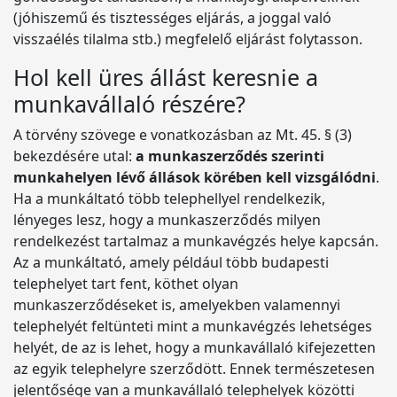
(jóhiszemű és tisztességes eljárás, a joggal való
visszaélés tilalma stb.) megfelelő eljárást folytasson.
Hol kell üres állást keresnie a
munkavállaló részére?
A törvény szövege e vonatkozásban az Mt. 45. § (3)
bekezdésére utal:
a munkaszerződés szerinti
munkahelyen lévő állások körében kell vizsgálódni
.
Ha a munkáltató több telephellyel rendelkezik,
lényeges lesz, hogy a munkaszerződés milyen
rendelkezést tartalmaz a munkavégzés helye kapcsán.
Az a munkáltató, amely például több budapesti
telephelyet tart fent, köthet olyan
munkaszerződéseket is, amelyekben valamennyi
telephelyét feltünteti mint a munkavégzés lehetséges
helyét, de az is lehet, hogy a munkavállaló kifejezetten
az egyik telephelyre szerződött. Ennek természetesen
jelentősége van a munkavállaló telephelyek közötti