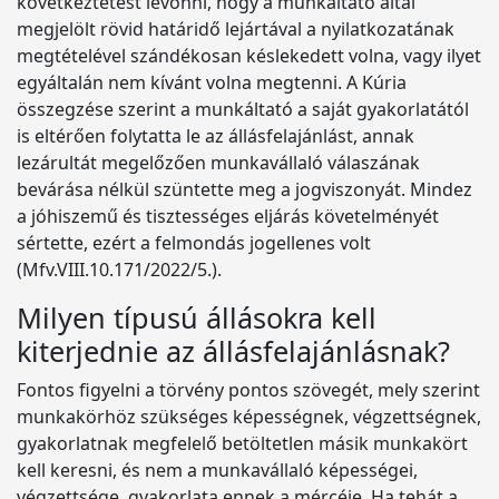
következtetést levonni, hogy a munkáltató által
megjelölt rövid határidő lejártával a nyilatkozatának
megtételével szándékosan késlekedett volna, vagy ilyet
egyáltalán nem kívánt volna megtenni. A Kúria
összegzése szerint a munkáltató a saját gyakorlatától
is eltérően folytatta le az állásfelajánlást, annak
lezárultát megelőzően munkavállaló válaszának
bevárása nélkül szüntette meg a jogviszonyát. Mindez
a jóhiszemű és tisztességes eljárás követelményét
sértette, ezért a felmondás jogellenes volt
(Mfv.VIII.10.171/2022/5.).
Milyen típusú állásokra kell
kiterjednie az állásfelajánlásnak?
Fontos figyelni a törvény pontos szövegét, mely szerint
munkakörhöz szükséges képességnek, végzettségnek,
gyakorlatnak megfelelő betöltetlen másik munkakört
kell keresni, és nem a munkavállaló képességei,
végzettsége, gyakorlata ennek a mércéje. Ha tehát a